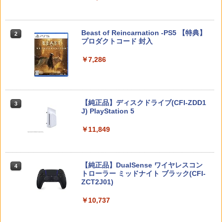
2
Slim / PS5 Pro 用 縦置き スタンド 円形
用アナログスティックカバー リラック
【BLU-R】超かぐや姫！ Blu-ray通常版
2
安定感UP ブラック ブルー シルバー グ
マ すやすやコリラックマ[在庫品]
レー ゲームアクセサリー ◇ALW-P5216
￥5,780
スプラトゥーン レイダース -Switch2
【メール便】 | プレーステーション プレ
Beast of Reincarnation -PS5 【特典】
2
2
￥750
イステーション プレステ プレステ5 プレ
プロダクトコード 封入
イステーション5 スタンド 収納
￥6,455
￥7,286
￥1,380
[メール便OK]【新品】【NS2H】ゲーム
3
「多聞くん今どっち!?」3【Blu-ray】 [
用アナログスティックカバー リラック
3
師走ゆき ]
マ/キイロイトリ[在庫品]
Nintendo Switch 2(日本語・国内専用)
【純正品】ディスクドライブ(CFI-ZDD1
3
【K&SGAMER】2way PSポータル 専用
3
￥8,044
3
￥750
J) PlayStation 5
セミハードカバー 滑り止めグリップ PS5
￥55,603
リモートプレイヤー 衝撃吸収 保護カバ
ー g-019
￥11,849
[メール便OK]【新品】【NS2H】ゲーム
4
￥2,480
『映画 ラブライブ！蓮ノ空女学院スクー
4
用アナログスティックカバー コリラッ
ルアイドルクラブ Bloom Garden Part
クマ/チャイロイコグマ[在庫品]
y』(特装限定版)【Blu-ray】 [ 矢立肇 ]
【純正品】DualSense ワイヤレスコン
ニンテンドープリペイド番号 9000円|オ
4
4
トローラー ミッドナイト ブラック(CFI-
ンラインコード版
￥750
ZCT2J01)
【特典】冒険家エリオットの千年物語 P
￥8,580
4
S5版(【早期購入封入特典】エリオット
￥9,000
旅立ちパック)
￥10,737
【任天堂ライセンス商品】SWITCH2用
5
￥5,236
【楽天ブックス限定連動購入特典+楽天
5
キャラクターEVAポーチ for ニンテンド