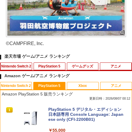
©CAMPFIRE, Inc.
楽天市場 ゲーム/アニメ ランキング
Nintendo Switch 2
PlayStation 5
ゲームグッズ
アニメ
Amazon ゲーム/アニメ ランキング
Nintendo Switch 2
PlayStation 5
Xbox
アニメ
[メール便OK]【新品】【NS2H】ゲーム
[メール便OK]【新品】【PS5】MotoGP
【中古】 この世界の片隅に ブックレッ
1
1
1
Amazon PlayStation 5 販売ランキング
用アナログスティックカバー リラック
24［PS5版］[在庫品]
ト付 / 片渕須直 / バンダイビジュアル [Bl
更新日時：2026/08/07 00:12
マ すやすやリラックマ[在庫品]
u-ray]【メール便送料無料】【最短翌日
配達対応】
￥920
スプラトゥーン レイダース|オンライン
PlayStation 5 デジタル・エディション
1
1
￥750
コード版
日本語専用 Console Language: Japan
￥1,243
ese only (CFI-2200B01)
￥5,832
￥55,000
PS5 縦置きスタンド PlayStation5 / PS5
[メール便OK]【新品】【NS2H】ゲーム
2