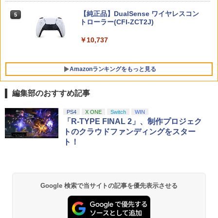
ブックス限定先着特典+他】ゴールデン
ニンテンドープリペイド番号 5000円|オ
ーSWITCH2『リラックマ(コリラックマ
5
カムイ 第十五巻(初回限定版)【Blu-ra
【純正品】DualSense ワイヤレスコン
ンラインコード版
5
のこあくま気分)』
y】(キャラファインボード+キャスト複
トローラー(CFI-ZCT2J)
製サイン入り複製原画セット+原作者・
Farming Simulator 25 【PS5】 ELJM-3
5
￥5,000
￥3,938
野田サトル描き下ろし最終章OP／ED絵
0524
￥10,737
コンテ+他) [ 野田サトル ]
￥5,430
￥10,780
Amazonランキングをもっと見る
編集部のおすすめ記事
【純正品】Xbox ワイヤレス コントロー
【Amazon.co.jp限定】劇場版モノノ怪
PS4
X ONE
Switch
WIN
1
1
ラー + USB-C® ケーブル
第三章 蛇神 (Amazon.co.jp限定オリジ
「R-TYPE FINAL 2」、制作プロジェク
ナル三方背収納ケース付きコレクション)
トのクラウドファンディングをスター
(オリジナル特典:オリジナル巾着＋メー
￥8,300
ト！
カー特典:【坤と離】二振りの剣、十翼よ
り来たる！スタジオ描き下ろしイラスト
ボード付) [Blu-ray]
Xbox プリペイドカード 5,000円 デジタ
2
￥10,780
ルコード 【旧 Xbox ギフトカード】 [オ
Google 検索で当サイトの記事を優先表示させる
ンラインコード]
￥5,000
劇場版「鬼滅の刃」無限城編 第一章 猗
2