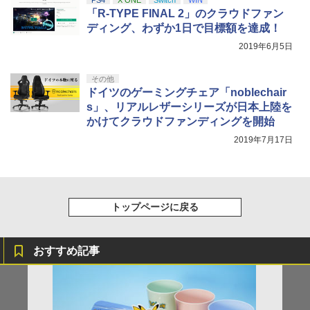
PS4
X ONE
Switch
WIN
巾着＋メーカー特典:【坤と離】二振りの
「R-TYPE FINAL 2」のクラウドファン
剣、十翼より来たる！スタジオ描き下ろ
しイラストボード付) [Blu-ray]
ディング、わずか1日で目標額を達成！
2019年6月5日
￥9,900
その他
ドイツのゲーミングチェア「noblechair
s」、リアルレザーシリーズが日本上陸を
かけてクラウドファンディングを開始
2019年7月17日
トップページに戻る
おすすめ記事