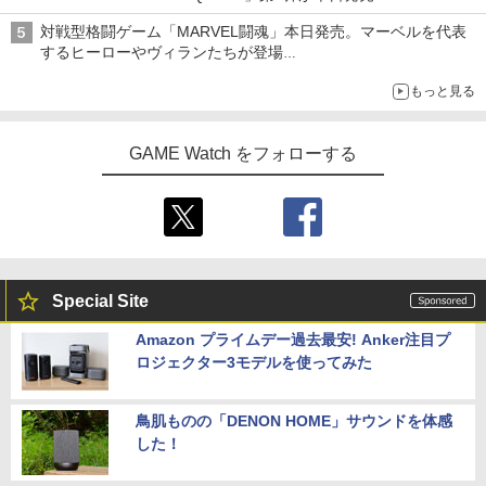
アイスカップに入ったスライムやわたぼう、ベビーサタンなどが
対戦型格闘ゲーム「MARVEL闘魂」本日発売。マーベルを代表
オリジナルアートで登場
するヒーローやヴィランたちが登場
「GUILTY GEAR」などの格ゲーを手掛けるアークシステムワー
もっと見る
クスが開発
GAME Watch をフォローする
Special Site
Amazon プライムデー過去最安! Anker注目プ
ロジェクター3モデルを使ってみた
鳥肌ものの「DENON HOME」サウンドを体感
した！