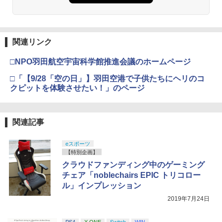
窩座再来 通常版 [Blu-ray]
￥3,964
【純正品】Xbox ワイヤレス コントロー
3
ラー (ロボット ホワイト)
関連リンク
￥7,681
□NPO羽田航空宇宙科学館推進会議のホームページ
劇場版「鬼滅の刃」無限城編 第一章 猗
3
窩座再来 通常版 [DVD]
□「【9/28「空の日」】羽田空港で子供たちにヘリのコ
クピットを体験させたい！」のページ
【純正品】Xbox 充電式バッテリー + US
4
￥3,523
B-C ケーブル
￥2,618
関連記事
劇場版「鬼滅の刃」無限城編 第一章 猗
4
eスポーツ
窩座再来 完全生産限定版 [Blu-ray]
【特別企画】
【純正品】Xbox ワイヤレス コントロー
5
￥8,698
クラウドファンディング中のゲーミング
ラー (カーボンブラック)
チェア「noblechairs EPIC トリコロー
￥8,020
ル」インプレッション
2019年7月24日
【Amazon.co.jp限定】劇場版モノノ怪
5
第三章 蛇神 (オリジナル特典:オリジナル