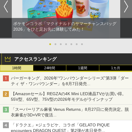
ポケモンコラボ「マクドナルドのサマーチャンスバッグ
2026」をひと足お先に体験してみた！
●
●
●
●
●
●
●
アクセスランキング
1時間
24時間
1週間
1カ月
バーガーキング、2026年“ワンパウンダーシリーズ”第3弾「ダー
ティ ザ・ワンパウンダー」を8月7日発売
「特製ガーリックマヨソース」を使用した超大型チーズバーガー
【Amazonセール】REGZAの4K Mini LED液晶TVがお買い得。
55V型、65V型、75V型の2026年モデルがラインナップ
「スーパーリアル麻雀 Venus Returns」8月27日に発売決定。脱
衣麻雀が3D×VRで復活
発売から2週間は20%オフになるセールが実施
「ドラクエ」×ジェラピケ、コラボ「GELATO PIQUE
encounters DRAGON QUEST」第2弾が本日発売