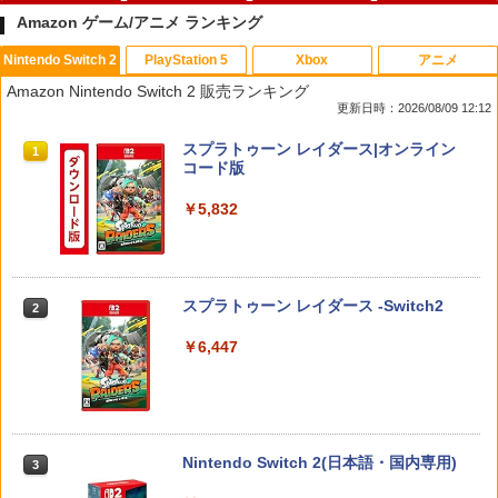
Amazon ゲーム/アニメ ランキング
Nintendo Switch 2
PlayStation 5
Xbox
アニメ
【特典】進撃の巨人3 Switch2版(【早
【特典】BLUE REFLECTION Quartet:
【中古】ファイナルファンタジーXII レ
マクロスプラス MOVIE EDITION【Blu-r
1
1
1
1
Amazon Nintendo Switch 2 販売ランキング
期購入封入特典】DLC)
少女たちのキセキ PS5版(【早期購入特
ヴァナント・ウイング
ay】 [ 山崎たくみ ]
更新日時：2026/08/09 12:12
典】特別フォトフレーム「Quartet」)
￥8,518
￥596
￥4,070
スプラトゥーン レイダース|オンライン
1
￥6,342
コード版
￥5,832
【中古】PS2 ギャロップレーサー6 −R
2
ダービースタリオン2 【Switch2】 POT-
Flow【Blu-ray】 [ ギンツ・ジルバロデ
【特典】真・三國無双2 with 猛将伝 Re
2
2
2
evolution− PS2 the Best
P-AB73A
ィス ]
mastered PS5版(【早期購入封入特
典】「赤兎鐙『真・三國無双2』レトロ
￥660
スタイル」DLC)
￥8,582
￥4,316
スプラトゥーン レイダース -Switch2
2
￥6,358
￥6,447
[Switch] Pokemon Champions + スタ
3
任天堂 マリオカート ワールド【Switch
【楽天ブックス限定先着特典】「超かぐ
3
3
ーターパック（ダウンロード版）※720
2】 BEEPAAAAA [BEEPAAAAA]
や姫！」通常版【Blu-ray】(アクリルコ
【特典】ファイナルファンタジー レゾナ
ポイントまでご利用可
3
ースター) [ 夏吉ゆうこ ]
ンス PS5版(【初回封入特典】魔導船＆
￥8,960
かけだし騎士の応援パック・かけだし騎
￥980
Nintendo Switch 2(日本語・国内専用)
3
￥6,800
士のスタートダッシュパック)