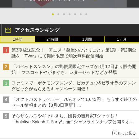
●
●
●
●
●
●
●
アクセスランキング
1時間
24時間
1週間
1カ月
第3期放送記念！ アニメ「薬屋のひとりごと」第1期・第2期全
話を「TVer」にて期間限定で順次無料配信開始
「パペットスンスン」の郵便局限定グッズが8月12日より販売開
始！ マスコットやがまぐち、レターセットなどが登場
ファミマで「ポケモンフレンダ」ピカチュウ&ゼラオラのフレン
ダピックがもらえるキャンペーン開催！
「オクトパストラベラー」70%オフで1,643円！ もうすぐ終了の
セール情報まとめ【8月8日更新】
ニンテンドーeショップでは「大神 絶景版」が67%オフで990円
そらザウルスやギャルきち、団長の吉野家Tシャツも！
「hololive Splash T-Party!」全Tシャツラインナップ公開＆オン
ライン販売開始
もっと見る