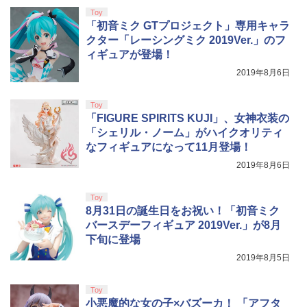
￥10,737
Toy
劇場版「鬼滅の刃」無限城編 第一章 猗
4
「初音ミク GTプロジェクト」専用キャラ
窩座再来 完全生産限定版 [Blu-ray]
【国内正規品】Thrustmaster スラスト
5
クター「レーシングミク 2019Ver.」のフ
マスター TH8S シフター - PC、PS4、P
￥8,698
ィギュアが登場！
【純正品】DualSense ワイヤレスコン
S5、PS5 Pro、Xbox One、Xbox Serie
5
トローラー(CFI-ZCT2J)
s X|S 対応の高精度 H パターン シフター
2019年8月6日
￥10,737
￥14,141
Toy
『映画 ラブライブ！蓮ノ空女学院スクー
5
「FIGURE SPIRITS KUJI」、女神衣装の
ルアイドルクラブ Bloom Garden Part
「シェリル・ノーム」がハイクオリティ
y』Blu-ray（特装限定版）
なフィギュアになって11月登場！
￥8,589
2019年8月6日
Toy
8月31日の誕生日をお祝い！「初音ミク
バースデーフィギュア 2019Ver.」が8月
下旬に登場
2019年8月5日
Toy
小悪魔的な女の子×バズーカ！ 「アフタ