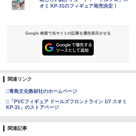
ese only (CFI-2200B01)
オミ KP-31のフィギュア発売決定！
￥8,300
￥3,982
￥55,000
【純正品】Xbox ワイヤレス コントロー
2
Google 検索で当サイトの記事を優先表示させる
劇場版「鬼滅の刃」無限城編 第一章 猗
Beast of Reincarnation -PS5 【特典】
ラー (ロボット ホワイト)
2
2
窩座再来 通常版 [DVD]
プロダクトコード 封入
￥7,681
￥3,523
￥7,286
【純正品】Xbox ワイヤレス コントロー
3
ラー (カーボンブラック)
関連リンク
【Amazon.co.jp限定】劇場版モノノ怪
【純正品】ディスクドライブ(CFI-ZDD1
3
3
第三章 蛇神 (Amazon.co.jp限定オリジ
J) PlayStation 5
￥8,020
ナル三方背収納ケース付きコレクション)
□青島文化教材社のホームページ
(オリジナル特典:オリジナル巾着＋メー
￥11,849
カー特典:【坤と離】二振りの剣、十翼よ
□「PVCフィギュア ドールズフロントライン 1/7 スオミ
り来たる！スタジオ描き下ろしイラスト
KP-31」のストアページ
【純正品】Xbox 充電式バッテリー + US
4
ボード付) [Blu-ray]
B-C ケーブル
【純正品】DualSense ワイヤレスコン
4
￥10,780
トローラー ミッドナイト ブラック(CFI-
￥2,618
関連記事
ZCT2J01)