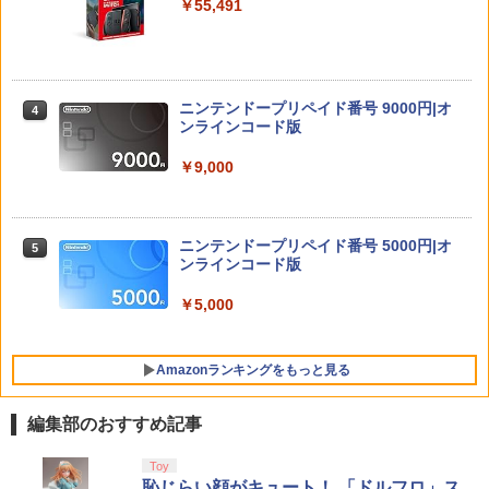
￥55,491
￥6,526
【中古】グランド・セフト・オートV
4
任天堂 【Switch2】マリオカート ワール
マシンロボ ぶっちぎりバトルハッカーズ
4
4
【CEROレーティング「Z」】 (「特典」
ド [BEE-P-AAAAA NSW2 マリオカ-ト
全31話BOXセット ブルーレイ【Blu-ra
タイガーシャークマネーカード(「GTAオ
ワ-ルド]
y】
サドン ストライク 5 デラックスエディシ
ンライン」マネー$20万)DLCのプロダク
4
ニンテンドープリペイド番号 9000円|オ
ョン
トコード 同梱)- PS4
4
￥8,970
￥7,300
ンラインコード版
￥6,628
￥1,598
￥9,000
Nintendo Switch 2 オールインボックス
劇場版「鬼滅の刃」無限城編 第一章 猗
5
5
窩座再来(完全生産限定版)【Blu-ray】 [
【中古】Nintendo Switch Proコントロ
5
吾峠呼世晴 ]
￥9,073
【特典】ドラゴンクエストモンスターズ
ニンテンドープリペイド番号 5000円|オ
5
ーラー HAC-A-FSSKA【千葉】保証期間
5
4 枯れ木の国のビアンカ・フローラ P
ンラインコード版
1週間【ランクC】
S5版(【早期購入封入特典】冒険スター
￥8,690
トダッシュセット)
￥5,000
￥3,300
￥7,199
Amazonランキングをもっと見る
編集部のおすすめ記事
PlayStation 5 デジタル・エディション
【純正品】Xbox ワイヤレス コントロー
劇場版「鬼滅の刃」無限城編 第一章 猗
Toy
1
1
1
日本語専用 Console Language: Japan
ラー + USB-C® ケーブル
窩座再来 通常版 [Blu-ray]
恥じらい顔がキュート！ 「ドルフロ」ス