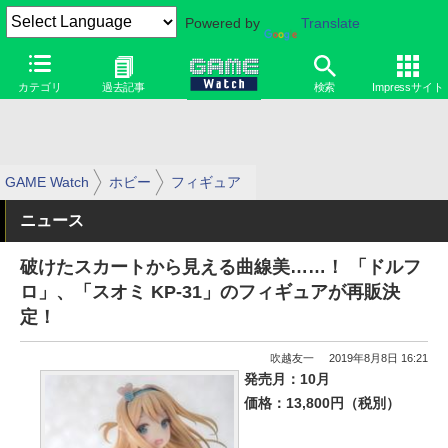
Powered by
Translate
カテゴリ
過去記事
検索
Impressサイト
GAME Watch
ホビー
フィギュア
ニュース
破けたスカートから見える曲線美……！ 「ドルフ
ロ」、「スオミ KP-31」のフィギュアが再販決
定！
吹越友一
2019年8月8日 16:21
発売月：10月
価格：13,800円（税別）