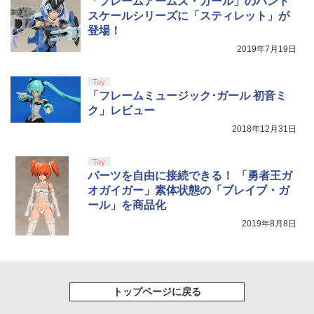
「フレームアームズ・ガール」のハンド
第三章 蛇神 (オリジナル特典:オリジナル
スケールシリーズに「スティレット」が
巾着＋メーカー特典:【坤と離】二振りの
登場！
剣、十翼より来たる！スタジオ描き下ろ
しイラストボード付) [DVD]
2019年7月19日
￥8,800
Toy
「フレームミュージック･ガール 初音ミ
ク」レビュー
2018年12月31日
Toy
パーツを自由に接続できる！ 「勇者王ガ
オガイガー」素体状態の「ブレイブ・ガ
ール」を商品化
2019年8月8日
トップページに戻る