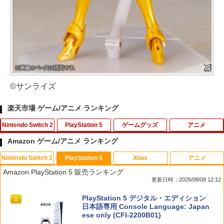
©サンライズ
楽天市場 ゲーム/アニメ ランキング
Nintendo Switch 2
PlayStation 5
ゲームグッズ
アニメ
Amazon ゲーム/アニメ ランキング
Nintendo Switch 2
PlayStation 5
Xbox
アニメ
ポケモン 【Switch2】ぽこ あ ポケモン
鬼エイム 指サック ゲーム スマホ ゲーミ
【中古】グレイテストナイン
【中古】2．カンフー・パンダ 3Dスーパ
1
1
1
1
Amazon PlayStation 5 販売ランキング
[POT-P-AAB5A NSW2 ポコ ア ポケモン]
ング FPS 音ゲー 荒野行動 PUBG Apex
ーセット 【ブルーレイ】／ジャック・ブ
更新日時：2026/08/08 12:12
CoD 高感度 銀繊維 手汗対策 鬼サック 6
ラックブルーレイ／海外アニメ・定番ス
￥845
個入り
タジオ
￥7,880
スプラトゥーン レイダース|オンライン
PlayStation 5 デジタル・エディション
1
1
コード版
日本語専用 Console Language: Japan
￥1,280
￥789
ese only (CFI-2200B01)
【中古】Splatoon 2 (スプラトゥーン2)
2