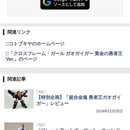
￥3,523
【純正品】Xbox ワイヤレス コントロー
3
ラー (カーボンブラック)
【Amazon.co.jp限定】劇場版モノノ怪
3
第三章 蛇神 (Amazon.co.jp限定オリジ
関連リンク
￥8,020
ナル三方背収納ケース付きコレクション)
(オリジナル特典:オリジナル巾着＋メー
□コトブキヤのホームページ
カー特典:【坤と離】二振りの剣、十翼よ
り来たる！スタジオ描き下ろしイラスト
□「クロスフレーム・ガール ガオガイガー 黄金の勇者王
【純正品】Xbox 充電式バッテリー + US
4
ボード付) [Blu-ray]
Ver.」のページ
B-C ケーブル
￥10,780
￥2,618
関連記事
劇場版「鬼滅の刃」無限城編 第一章 猗
4
Toy
窩座再来 完全生産限定版 [Blu-ray]
【国内正規品】Thrustmaster スラスト
5
【特別企画】「超合金魂 勇者王ガオガイ
マスター TH8S シフター - PC、PS4、P
￥8,698
ガー」レビュー
S5、PS5 Pro、Xbox One、Xbox Serie
s X|S 対応の高精度 H パターン シフター
2014年12月25日
￥14,141
Toy
【Amazon.co.jp限定】劇場版モノノ怪
5