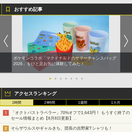
おすすめ記事
ポケモンコラボ「マクドナルドのサマーチャンスバッグ
2026」をひと足お先に体験してみた！
●
●
●
●
●
●
●
アクセスランキング
1時間
24時間
1週間
1カ月
「オクトパストラベラー」70%オフで1,643円！ もうすぐ終了の
セール情報まとめ【8月8日更新】
ニンテンドーeショップでは「大神 絶景版」が67%オフで990円
そらザウルスやギャルきち、団長の吉野家Tシャツも！