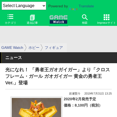
Powered by
Translate
カテゴリ
過去記事
検索
Impressサイト
GAME Watch
ホビー
フィギュア
ニュース
光になれ！ 「勇者王ガオガイガー」より「クロス
フレーム・ガール ガオガイガー 黄金の勇者王
Ver.」登場
岩瀬賢斗
2019年7月31日 13:25
2020年2月発売予定
価格：8,100円（税別）