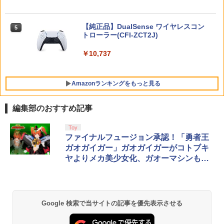
￥1,999
【中古】 Blu－ray ファインディング・
5
【当店独自で＋P10倍★要エントリー】
Switch2 ケース 即納 スイッチ2 Nintend
ニモ MovieNEX / アニメ / Happinet [Bl
ニンテンドープリペイド番号 5000円|オ
5
5
5
【中古】[Switch2] マリオカート ワール
o Switch Lite 対応 スイッチ スイッチツ
u-ray]【宅配便出荷】
【純正品】DualSense ワイヤレスコン
ンラインコード版
5
ド 任天堂(20250605)
ー ニンテンドー カバー ポーチ キャリン
トローラー(CFI-ZCT2J)
PRO FREAK V2 Aoi （通常版）プロフ
5
グケース 新型 ジョイコン ソフト ケーブ
￥1,494
リーク PS5 PS4 NS pro Aoi 凹型 FPS
￥5,000
ルなど 収納可能 ギフト プレゼント シン
￥8,280
￥10,737
無段階高さ調節 profreek バージョン2 P
プル 無地 黒 ピンク 黄色 赤 青 送料無料
S4 PS5 nintendo switch プロコン対応
【定形外郵便のみ送料無料】Playstatio
￥1,100
n 5 特許取得済み 日本製 しまリス堂
Amazonランキングをもっと見る
￥1,999
編集部のおすすめ記事
【純正品】Xbox ワイヤレス コントロー
劇場版「鬼滅の刃」無限城編 第一章 猗
Toy
1
1
ラー + USB-C® ケーブル
窩座再来 通常版 [Blu-ray]
ファイナルフュージョン承認！「勇者王
ガオガイガー」ガオガイガーがコトブキ
￥8,300
￥3,982
ヤよりメカ美少女化、ガオーマシンも忠
実再現
【純正品】Xbox ワイヤレス コントロー
2
劇場版「鬼滅の刃」無限城編 第一章 猗
ラー (ロボット ホワイト)
2
Google 検索で当サイトの記事を優先表示させる
窩座再来 通常版 [DVD]
￥7,681