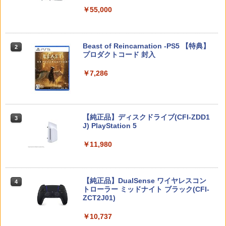
￥5,832
- Switch
￥55,000
桃太郎電鉄2 〜あなたの町も きっとあ
2
る〜 Nintendo Switch 2 Edition 東日本
【中古】Wo Long： Fallen Dynastyソ
【バーゲンセール】【中古】Blu-ray▼
￥1,253
2
2
編＋西日本編 【Switch2】 NXS-P-A8K
フト:プレイステーション5ソフト／ロー
サマーウォーズ ブルーレイディスク レ
RD
ルプレイング・ゲーム
ンタル落ち
スプラトゥーン レイダース -Switch2
Beast of Reincarnation -PS5 【特典】
2
2
プロダクトコード 封入
￥7,890
￥1,360
￥1,159
￥6,446
アクラス｜Aclass FC/SFC/NEWFC/PC
3
￥7,286
E/MD用 ACアダプタVer.2 SASP-0311
コーエーテクモゲームス 【Switch2】ゼ
【中古】【18歳以上対象】アサシン クリ
【中古】ベイマックス MovieNEX[純正
￥1,400
3
3
3
ルダ無双 封印戦記 通常版 [BEE-P-AA
ード ミラージュソフト:プレイステーシ
ブルーレイ＋純正ケース]
GAA NSW2 ゼルダムソウ フウインセン
ョン5ソフト／アクション・ゲーム
Nintendo Switch 2(日本語・国内専用)
【純正品】ディスクドライブ(CFI-ZDD1
3
キ ツウジョウ]
3
￥1,280
J) PlayStation 5
￥1,620
￥55,491
￥7,900
PS5 Slim / PS5 Pro シリーズ用 横置きス
4
￥11,980
タンド ディスクドライブ 搭載 非搭載 モ
デル 両対応 水平 新型プレステ5 アクセ
サリー 横型スタンド 放熱 PlayStation5
【中古】【Blu−ray】この世界の片隅
PRO FREAK V2 プロフリーク PS5 PS4
4
4
◇ALW-GP-525 | プレステ5 プレーステ
【特典】ほの暮しの庭 switch2版(【初
に ブックレット付 / 片渕須直【監督】
NS pro Yellow ( イエロー ) 凸型 FPS 無
4
ーション5 本体 横向き スタンド ゲーム
【純正品】DualSense ワイヤレスコン
回外付特典】切り取れるクリアカード)
ニンテンドープリペイド番号 9000円|オ
4
段階高さ調節 profreek バージョン2 PS4
4
スタンド 横置き コンパクト
トローラー ミッドナイト ブラック(CFI-
ンラインコード版
PS5 nintendo switch プロコン対応【定
￥1,412
ZCT2J01)
形外郵便のみ送料無料】Playstation 5
￥8,118
￥1,480
特許取得済み 日本製 しまリス堂
￥9,000
￥10,737