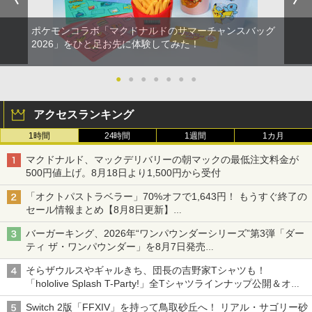
ポケモンコラボ「マクドナルドのサマーチャンスバッグ
2026」をひと足お先に体験してみた！
●
●
●
●
●
●
●
アクセスランキング
1時間
24時間
1週間
1カ月
マクドナルド、マックデリバリーの朝マックの最低注文料金が
500円値上げ。8月18日より1,500円から受付
「オクトパストラベラー」70%オフで1,643円！ もうすぐ終了の
セール情報まとめ【8月8日更新】
ニンテンドーeショップでは「大神 絶景版」が67%オフで990円
バーガーキング、2026年“ワンパウンダーシリーズ”第3弾「ダー
ティ ザ・ワンパウンダー」を8月7日発売
「特製ガーリックマヨソース」を使用した超大型チーズバーガー
そらザウルスやギャルきち、団長の吉野家Tシャツも！
「hololive Splash T-Party!」全Tシャツラインナップ公開＆オン
ライン販売開始
Switch 2版「FFXIV」を持って鳥取砂丘へ！ リアル・サゴリー砂