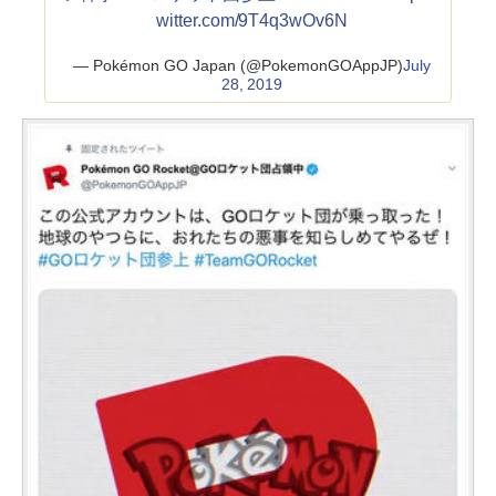
witter.com/9T4q3wOv6N
— Pokémon GO Japan (@PokemonGOAppJP)
July
28, 2019