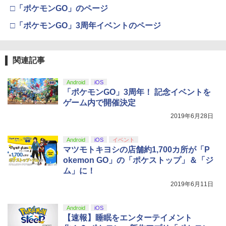
全生産限定版)【Blu-ray】 [ 鳥海浩輔 ]
窩座再来 通常版 [DVD]
ch プロコン対応【定形外郵便のみ送料
□「ポケモンGO」のページ
【純正品】Xbox 充電式バッテリー + US
4
無料】Playstation 5特許取得済み 日本
B-C ケーブル
￥6,436
￥3,523
製 しまリス堂
□「ポケモンGO」3周年イベントのページ
【純正品】DualSense ワイヤレスコン
ニンテンドープリペイド番号 9000円|オ
4
4
トローラー ミッドナイト ブラック(CFI-
ンラインコード版
￥2,618
￥3,490
ZCT2J01)
￥9,000
関連記事
￥10,737
「劇場版 あの日見た花の名前を僕達はま
劇場版「鬼滅の刃」無限城編 第一章 猗
5
4
だ知らない。」4K Ultra HD Blu-ray(通
窩座再来 完全生産限定版 [Blu-ray]
グランツーリスモ7 PS5版
【国内正規品】Thrustmaster スラスト
4
5
常版)【4K ULTRA HD】 [ 超平和バスタ
Android
iOS
マスター TH8S シフター - PC、PS4、P
ニンテンドープリペイド番号 5000円|オ
ーズ ]
「ポケモンGO」3周年！ 記念イベントを
5
￥8,698
￥3,779
【純正品】DualSense ワイヤレスコン
S5、PS5 Pro、Xbox One、Xbox Serie
ンラインコード版
5
ゲーム内で開催決定
トローラー(CFI-ZCT2J)
s X|S 対応の高精度 H パターン シフター
￥6,658
2019年6月28日
￥5,000
￥10,737
￥14,141
【Amazon.co.jp限定】劇場版モノノ怪
5
Android
iOS
イベント
第三章 蛇神 (オリジナル特典:オリジナル
マツモトキヨシの店舗約1,700カ所が「P
【特典】真・三國無双2 with 猛将伝 Re
5
巾着＋メーカー特典:【坤と離】二振りの
mastered PS5版(【早期購入封入特
okemon GO」の「ポケストップ」＆「ジ
剣、十翼より来たる！スタジオ描き下ろ
典】「赤兎鐙『真・三國無双2』レトロ
ム」に！
しイラストボード付) [DVD]
スタイル」DLC)
2019年6月11日
￥8,800
￥6,358
Android
iOS
【速報】睡眠をエンターテイメント