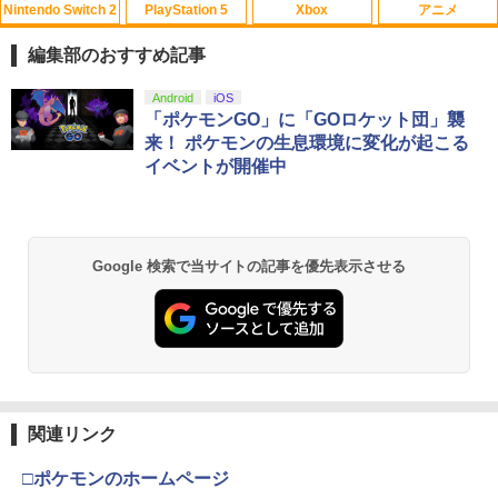
Nintendo Switch 2
PlayStation 5
Xbox
アニメ
エイムアップリング FPS EVOgames 日
U.C.ガンダムBlu-rayライブラリーズ 機
1
1
本製 天然ゴム 6個セット PS5 PS4 Switc
動戦士ガンダム 逆襲のシャア【Blu-ra
編集部のおすすめ記事
h プロコン PC コントローラー用 エイム
y】 [ 古谷徹 ]
アシスト リング スポンジ リコイル制御
スプラトゥーン レイダース|オンライン
PlayStation 5 デジタル・エディション
【純正品】Xbox ワイヤレス コントロー
【Amazon.co.jp限定】劇場版モノノ怪
Android
iOS
操作性向上 ゲーミング
1
1
1
1
￥3,344
コード版
日本語専用 Console Language: Japan
ラー + USB-C® ケーブル
第三章 蛇神 (Amazon.co.jp限定オリジ
「ポケモンGO」に「GOロケット団」襲
ese only (CFI-2200B01)
ナル三方背収納ケース付きコレクション)
来！ ポケモンの生息環境に変化が起こる
￥1,980
(オリジナル特典:オリジナル巾着＋メー
￥5,832
￥8,300
イベントが開催中
カー特典:【坤と離】二振りの剣、十翼よ
￥55,000
「天気の子」Blu-rayスタンダード・エ
2
り来たる！スタジオ描き下ろしイラスト
ディション【Blu-ray】 [ 醍醐虎汰朗 ]
ボード付) [Blu-ray]
PRO FREAK Aoi V3 プロフリーク PS5
2
【純正品】Xbox ワイヤレス コントロー
PS4 NS pro Aoi 凸型 FPS 無段階高さ調
2
￥4,290
￥10,780
スプラトゥーン レイダース -Switch2
Beast of Reincarnation -PS5 【特典】
ラー (ロボット ホワイト)
2
節profreak バージョン3 PS4 PS5 ninte
2
Google 検索で当サイトの記事を優先表示させる
プロダクトコード 封入
ndo switch プロコン対応【定形外郵便
￥6,449
のみ送料無料】Playstation 5 特許取得
￥7,681
済み 日本製 しまリス堂
￥7,286
【特典付】【Blu-ray】【新品】 劇場版
3
劇場版「鬼滅の刃」無限城編 第一章 猗
2
「鬼滅の刃」無限城編 第一章 猗窩座再
窩座再来 通常版 [Blu-ray]
￥1,999
来 通常版 Blu-ray 佐賀
【純正品】Xbox ワイヤレス コントロー
3
￥3,982
ラー (カーボンブラック)
￥4,950
Nintendo Switch 2(日本語・国内専用)
【純正品】ディスクドライブ(CFI-ZDD1
3
3
J) PlayStation 5
関連リンク
PRO FREAK V2 KURENAI ( フリーク +
￥8,020
3
￥55,871
ゴムキャップ ) ショートタイプ 凸型 プ
￥11,849
ロフリーク PS5 PS4 NSpro FPS 高さ調
□ポケモンのホームページ
Thunderbolt Fantasy 東離劍遊紀4 4(完
劇場版「鬼滅の刃」無限城編 第一章 猗
4
3
節 profreek バージョン2 nintendo swit