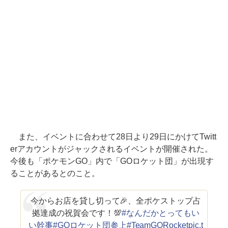
また、イベントに合わせて28日より29日にかけてTwitt
erアカウントがジャックされるイベントが開催された。
今後も「ポケモンGO」内で「GOロケット団」が出現す
ることがあるとのこと。
今からお店を貸し切って🎉、全ポケストップ占
拠達成の祝賀会です！💯
#なんだかとってもい
い幹事
#GOロケット団参上
#TeamGORocket
pic.t