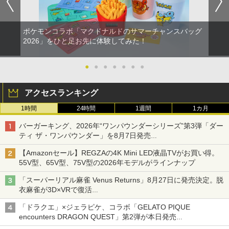
ポケモンコラボ「マクドナルドのサマーチャンスバッグ
2026」をひと足お先に体験してみた！
●
●
●
●
●
●
●
アクセスランキング
1時間
24時間
1週間
1カ月
バーガーキング、2026年“ワンパウンダーシリーズ”第3弾「ダー
ティ ザ・ワンパウンダー」を8月7日発売
「特製ガーリックマヨソース」を使用した超大型チーズバーガー
【Amazonセール】REGZAの4K Mini LED液晶TVがお買い得。
55V型、65V型、75V型の2026年モデルがラインナップ
「スーパーリアル麻雀 Venus Returns」8月27日に発売決定。脱
衣麻雀が3D×VRで復活
発売から2週間は20%オフになるセールが実施
「ドラクエ」×ジェラピケ、コラボ「GELATO PIQUE
encounters DRAGON QUEST」第2弾が本日発売
アイスカップに入ったスライムやわたぼう、ベビーサタンなどが