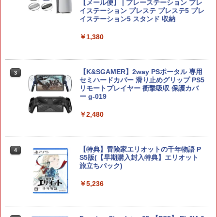
【メール便】 | プレーステーション プレ
￥750
イステーション プレステ プレステ5 プレ
イステーション5 スタンド 収納
￥1,380
[メール便OK]【新品】【NS2H】ゲーム
3
用アナログスティックカバー リラック
マ/キイロイトリ[在庫品]
【K&SGAMER】2way PSポータル 専用
3
￥750
セミハードカバー 滑り止めグリップ PS5
リモートプレイヤー 衝撃吸収 保護カバ
ー g-019
[メール便OK]【新品】【NS2H】ゲーム
4
￥2,480
用アナログスティックカバー コリラッ
クマ/チャイロイコグマ[在庫品]
￥750
【特典】冒険家エリオットの千年物語 P
4
S5版(【早期購入封入特典】エリオット
旅立ちパック)
【任天堂ライセンス商品】SWITCH2用
5
￥5,236
キャラクターEVAポーチ for ニンテンド
ーSWITCH2『リラックマ(コリラックマ
のこあくま気分)』