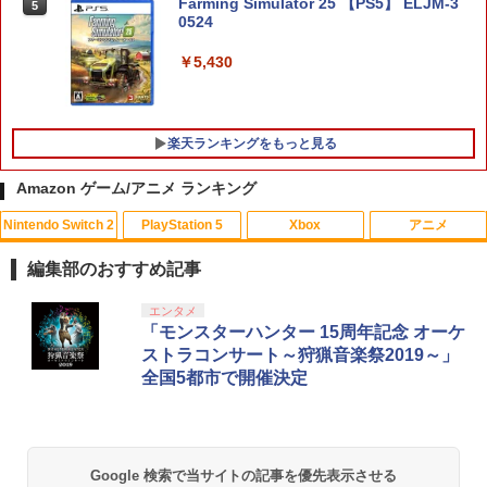
Farming Simulator 25 【PS5】 ELJM-3
5
￥3,938
0524
￥5,430
楽天ランキングをもっと見る
Amazon ゲーム/アニメ ランキング
Nintendo Switch 2
PlayStation 5
Xbox
アニメ
【中古】 この世界の片隅に ブックレッ
1
ト付 / 片渕須直 / バンダイビジュアル [Bl
編集部のおすすめ記事
u-ray]【メール便送料無料】【最短翌日
配達対応】
スプラトゥーン レイダース|オンライン
PlayStation 5 デジタル・エディション
【純正品】Xbox ワイヤレス コントロー
【Amazon.co.jp限定】劇場版モノノ怪
エンタメ
1
1
1
1
コード版
日本語専用 Console Language: Japan
ラー + USB-C® ケーブル
第三章 蛇神 (Amazon.co.jp限定オリジ
「モンスターハンター 15周年記念 オーケ
￥1,243
ese only (CFI-2200B01)
ナル三方背収納ケース付きコレクション)
ストラコンサート～狩猟音楽祭2019～」
(オリジナル特典:オリジナル巾着＋メー
￥5,832
￥8,300
全国5都市で開催決定
カー特典:【坤と離】二振りの剣、十翼よ
￥55,000
り来たる！スタジオ描き下ろしイラスト
【BLU-R】超かぐや姫！ Blu-ray通常版
2
ボード付) [Blu-ray]
Xbox プリペイドカード 5,000円 デジタ
2
￥5,780
￥10,780
スプラトゥーン レイダース -Switch2
Beast of Reincarnation -PS5 【特典】
ルコード 【旧 Xbox ギフトカード】 [オ
2
2
Google 検索で当サイトの記事を優先表示させる
プロダクトコード 封入
ンラインコード]