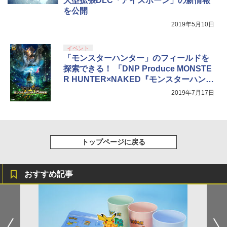
大型拡張DLC「アイスボーン」の新情報
コンテ+他) [ 野田サトル ]
を公開
【Amazon.co.jp限定】劇場版モノノ怪
5
第三章 蛇神 (オリジナル特典:オリジナル
2019年5月10日
￥10,780
巾着＋メーカー特典:【坤と離】二振りの
剣、十翼より来たる！スタジオ描き下ろ
しイラストボード付) [Blu-ray]
イベント
「モンスターハンター」のフィールドを
￥9,900
探索できる！ 「DNP Produce MONSTE
R HUNTER×NAKED『モンスターハンタ
ー15周年展』-THE QUEST-」開催決定
2019年7月17日
トップページに戻る
おすすめ記事