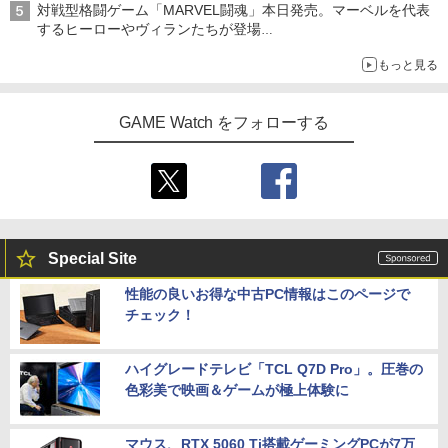
対戦型格闘ゲーム「MARVEL闘魂」本日発売。マーベルを代表
オリジナルアートで登場
するヒーローやヴィランたちが登場
「GUILTY GEAR」などの格ゲーを手掛けるアークシステムワー
もっと見る
クスが開発
GAME Watch をフォローする
Special Site
性能の良いお得な中古PC情報はこのページで
チェック！
ハイグレードテレビ「TCL Q7D Pro」。圧巻の
色彩美で映画＆ゲームが極上体験に
マウス、RTX 5060 Ti搭載ゲーミングPCが7万