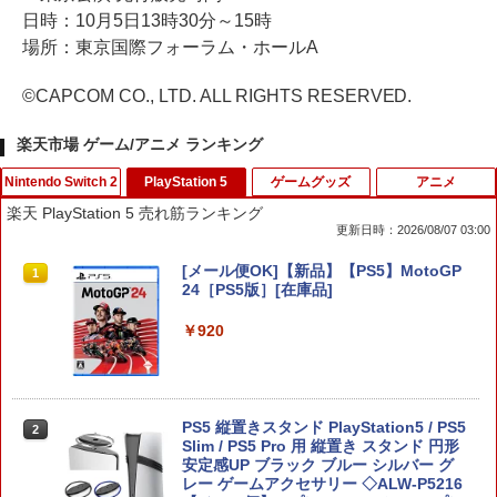
日時：10月5日13時30分～15時
場所：東京国際フォーラム・ホールA
©CAPCOM CO., LTD. ALL RIGHTS RESERVED.
楽天市場 ゲーム/アニメ ランキング
Nintendo Switch 2
PlayStation 5
ゲームグッズ
アニメ
楽天 PlayStation 5 売れ筋ランキング
更新日時：2026/08/07 03:00
[メール便OK]【新品】【NS2H】ゲーム
[メール便OK]【新品】【PS5】MotoGP
1
1
用アナログスティックカバー リラック
24［PS5版］[在庫品]
マ すやすやリラックマ[在庫品]
￥920
￥750
PS5 縦置きスタンド PlayStation5 / PS5
[メール便OK]【新品】【NS2H】ゲーム
2
2
Slim / PS5 Pro 用 縦置き スタンド 円形
用アナログスティックカバー リラック
安定感UP ブラック ブルー シルバー グ
マ すやすやコリラックマ[在庫品]
レー ゲームアクセサリー ◇ALW-P5216