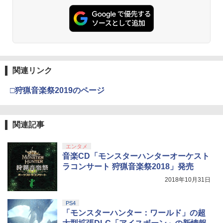
￥6,455
￥7,286
￥5,000
劇場版「鬼滅の刃」無限城編 第一章 猗
2
窩座再来 通常版 [Blu-ray]
「多聞くん今どっち!?」3【Blu-ray】 [
3
師走ゆき ]
￥3,964
【純正品】Xbox ワイヤレス コントロー
3
Nintendo Switch 2(日本語・国内専用)
【純正品】ディスクドライブ(CFI-ZDD1
3
ラー (ロボット ホワイト)
3
￥8,044
J) PlayStation 5
関連リンク
￥55,603
￥7,681
￥11,849
□狩猟音楽祭2019のページ
劇場版「鬼滅の刃」無限城編 第一章 猗
3
窩座再来 通常版 [DVD]
『映画 ラブライブ！蓮ノ空女学院スクー
4
ルアイドルクラブ Bloom Garden Part
【純正品】Xbox 充電式バッテリー + US
4
￥3,523
y』(特装限定版)【Blu-ray】 [ 矢立肇 ]
【純正品】DualSense ワイヤレスコン
関連記事
B-C ケーブル
ニンテンドープリペイド番号 9000円|オ
4
4
トローラー ミッドナイト ブラック(CFI-
ンラインコード版
ZCT2J01)
￥8,580
￥2,618
エンタメ
￥9,000
音楽CD「モンスターハンターオーケスト
￥10,737
劇場版「鬼滅の刃」無限城編 第一章 猗
ラコンサート 狩猟音楽祭2018」発売
4
窩座再来 完全生産限定版 [Blu-ray]
【楽天ブックス限定連動購入特典+楽天
2018年10月31日
5
ブックス限定先着特典+他】ゴールデン
【純正品】Xbox ワイヤレス コントロー
ニンテンドープリペイド番号 5000円|オ
5
5
￥8,698
カムイ 第十五巻(初回限定版)【Blu-ra
【純正品】DualSense ワイヤレスコン
ラー (カーボンブラック)
ンラインコード版
5
y】(キャラファインボード+キャスト複
トローラー(CFI-ZCT2J)
PS4
製サイン入り複製原画セット+原作者・
「モンスターハンター：ワールド」の超
￥8,020
￥5,000
野田サトル描き下ろし最終章OP／ED絵
￥10,737