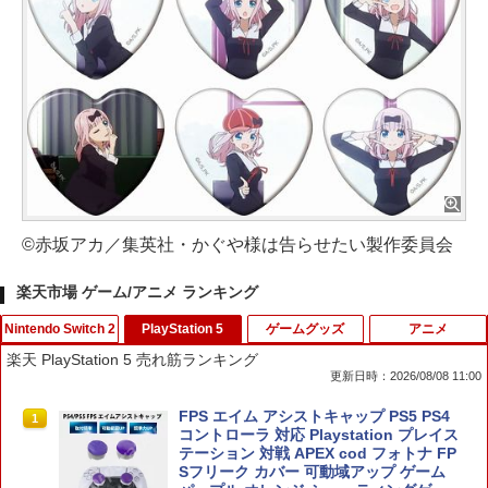
©赤坂アカ／集英社・かぐや様は告らせたい製作委員会
楽天市場 ゲーム/アニメ ランキング
Nintendo Switch 2
PlayStation 5
ゲームグッズ
アニメ
楽天 PlayStation 5 売れ筋ランキング
更新日時：2026/08/08 11:00
スクウェア・エニックス 【封入特典付】
FPS エイム アシストキャップ PS5 PS4
1
1
【Switch2】ファイナルファンタジー レ
コントローラ 対応 Playstation プレイス
ゾナンス [POT-P-ABV7A NSW2 ファイ
テーション 対戦 APEX cod フォトナ FP
ナルファンタジ- レゾナンス]
Sフリーク カバー 可動域アップ ゲーム