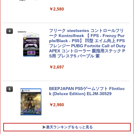
￥2,580
任天堂 【Switch2】ゼルダの伝説 ティア
5
ーズ オブ ザ キングダム Nintendo Swit
フリーク steelseries コントロールフリ
ch 2 Edition [NXS-P-AXN7B NSW2 ゼ
4
ーク Kontrolfreek 【 FPS - Frenzy Pur
ルダノデンセツ ティア-ズ オブ ザ キン
ple/Black - PS5】 凹型 エイム向上 FPS
グダム]
フレンジー PUBG Fortnite Call of Duty
APEX コントローラー 親指用ステック P
￥7,830
S用 プレステ5 パープル 紫
￥2,697
BEEPJAPAN PS5ゲームソフト Flintloc
5
k (Deluxe Edition) ELJM-30529
￥2,980
楽天ランキングをもっと見る