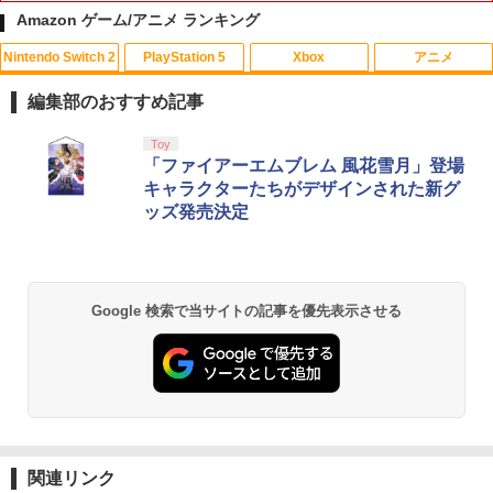
Amazon ゲーム/アニメ ランキング
Nintendo Switch 2
PlayStation 5
Xbox
アニメ
【中古】あつまれ!! メイドインワリオ
【中古】ベイマックス MovieNEX[純正
1
1
(ワリオのすごろく付)
ブルーレイ＋純正ケース]
編集部のおすすめ記事
￥350
￥1,280
スプラトゥーン レイダース|オンライン
PlayStation 5 デジタル・エディション
【純正品】Xbox ワイヤレス コントロー
劇場版「鬼滅の刃」無限城編 第一章 猗
Toy
1
1
1
1
コード版
日本語専用 Console Language: Japan
ラー + USB-C® ケーブル
窩座再来 通常版 [Blu-ray]
「ファイアーエムブレム 風花雪月」登場
ese only (CFI-2200B01)
キャラクターたちがデザインされた新グ
￥5,832
￥8,300
￥3,982
ッズ発売決定
￥55,000
【新品】【ETC_G】スーパーマリオ キ
モアナと伝説の海2 ブルーレイ＋DVD セ
2
2
ャラクターライト（テレサ）[在庫品]
ット [Blu-ray]
【純正品】Xbox ワイヤレス コントロー
￥1,380
￥3,978
2
スプラトゥーン レイダース -Switch2
劇場版「鬼滅の刃」無限城編 第一章 猗
Beast of Reincarnation -PS5 【特典】
ラー (ロボット ホワイト)
2
2
2
Google 検索で当サイトの記事を優先表示させる
窩座再来 通常版 [DVD]
プロダクトコード 封入
￥6,449
￥7,681
￥3,523
￥7,286
【新品】【ETC_G】スーパーマリオ キ
3
新品北米版Blu-ray！＜『海がきこえ
ャラクターライト（スーパーキノコ）[在
3
る』＋『ギブリーズ episode2』＞ （望
庫品]
月智充監督作品/スタジオジブリ）
【純正品】Xbox ワイヤレス コントロー
3
ラー (カーボンブラック)
￥1,380
Nintendo Switch 2(日本語・国内専用)
【Amazon.co.jp限定】劇場版モノノ怪
【純正品】ディスクドライブ(CFI-ZDD1
3
3
￥4,390
3
第三章 蛇神 (Amazon.co.jp限定オリジ
J) PlayStation 5
関連リンク
￥8,020