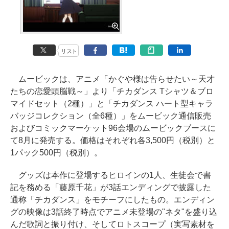
リスト
ムービックは、アニメ「かぐや様は告らせたい～天才
たちの恋愛頭脳戦～」より「チカダンス Tシャツ＆ブロ
マイドセット（2種）」と「チカダンス ハート型キャラ
バッジコレクション（全6種）」をムービック通信販売
およびコミックマーケット96会場のムービックブースに
て8月に発売する。価格はそれぞれ各3,500円（税別）と
1パック500円（税別）。
グッズは本作に登場するヒロインの1人、生徒会で書
記を務める「藤原千花」が3話エンディングで披露した
通称「チカダンス」をモチーフにしたもの。エンディン
グの映像は3話終了時点でアニメ未登場の"ネタ"を盛り込
んだ歌詞と振り付け、そしてロトスコープ（実写素材を