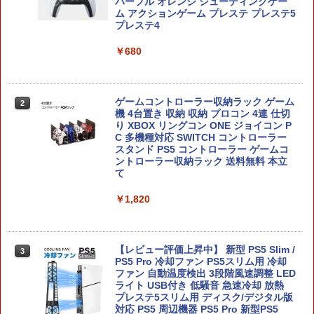
パープル オレンジ シューティングゲー
ム アクションゲーム プレステ プレステ5
￥6,910
プレステ4
￥680
ドラゴンボール Sparking！ ZERO
2
￥7,520
ゲームコントローラー収納ラック ゲーム
2
機 4台置き 収納 収納 プロコン 4連 仕切
り XBOX リングコン ONE ジョイコン P
C 多機種対応 SWITCH コントローラー
スタンド PS5 コントローラー ゲームコ
ントローラー収納ラック 送料無料 本立
鬼武者 Way of the Sword 【Switch2】
3
て
POT-P-ABNMA
￥1,820
￥7,730
【レビュー評価上昇中】 新型 PS5 Slim /
3
PS5 Pro 冷却ファン PS5スリム用 冷却
ELDEN RING Tarnished Edition 【Swit
4
ファン 自動温度検出 3段階風速調整 LED
ch2】 POT-P-AAF6C
ライト USB付き 低騒音 急速冷却 放熱
プレステ5スリム用 ディスク/デジタル版
￥7,757
対応 PS5 周辺機器 PS5 Pro 新型PS5