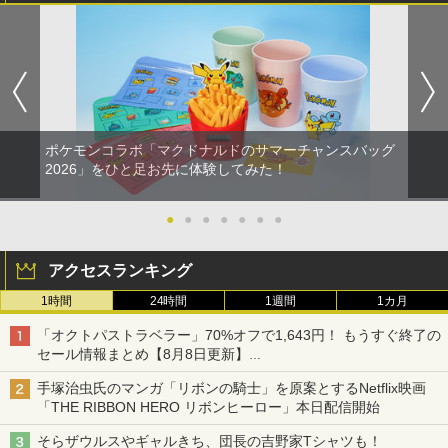
ポケモンコラボ「マクドナルドのサマーチャンスバッグ
2026」をひと足お先に体験してみた！
●
●
●
●
●
●
●
アクセスランキング
1時間
24時間
1週間
1カ月
「オクトパストラベラー」70%オフで1,643円！ もうすぐ終了の
セール情報まとめ【8月8日更新】
ニンテンドーeショップでは「大神 絶景版」が67%オフで990円
手塚治虫氏のマンガ「リボンの騎士」を原案とするNetflix映画
「THE RIBBON HERO リボンヒーロー」本日配信開始
そらザウルスやギャルきち、団長の吉野家Tシャツも！