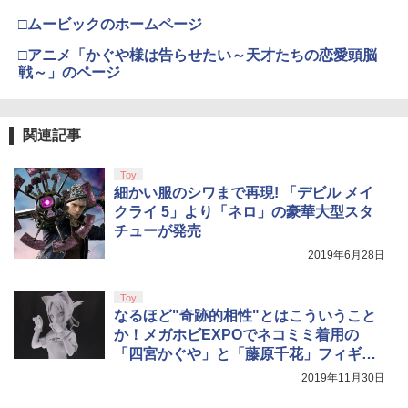
ナル三方背収納ケース付きコレクション)
￥55,871
(オリジナル特典:オリジナル巾着＋メー
￥11,980
□ムービックのホームページ
【新品】【ETC_G】スーパーマリオ キ
4
カー特典:【坤と離】二振りの剣、十翼よ
即納 借りぐらしのアリエッティ blu-ray
ャラクターライト（ハテナブロック）[在
4
り来たる！スタジオ描き下ろしイラスト
□アニメ「かぐや様は告らせたい～天才たちの恋愛頭脳
新パッケージ 劇場版 北米版 ブルーレ
庫品]
【純正品】Xbox 充電式バッテリー + US
4
ボード付) [Blu-ray]
イ・DVD2枚組 スタジオジブリ 宮崎
戦～」のページ
B-C ケーブル
駿 アニメ the secret world of Arrietty
【純正品】DualSense ワイヤレスコン
ニンテンドープリペイド番号 9000円|オ
4
￥1,380
4
￥10,780
日本語 英語 ジブリ アリエッティ blu-r
トローラー ミッドナイト ブラック(CFI-
ンラインコード版
￥2,618
ay comboパック コンボパック【USA正
ZCT2J01)
規品】送料無料
関連記事
￥9,000
￥10,737
【中古】妖怪ウォッチ3 スシ (【特典】
5
劇場版「鬼滅の刃」無限城編 第一章 猗
4
￥4,400
限定"妖怪ドリームメダル"「KKブラザー
Toy
窩座再来 完全生産限定版 [Blu-ray]
【国内正規品】Thrustmaster スラスト
ズ メダル」同梱) - 3DS
5
細かい服のシワまで再現! 「デビル メイ
マスター TH8S シフター - PC、PS4、P
ニンテンドープリペイド番号 5000円|オ
5
￥8,698
クライ 5」より「ネロ」の豪華大型スタ
【純正品】DualSense ワイヤレスコン
S5、PS5 Pro、Xbox One、Xbox Serie
ンラインコード版
5
￥1,728
チューが発売
「きみの色」通常版【Blu-ray】 [ 山田尚
トローラー(CFI-ZCT2J)
s X|S 対応の高精度 H パターン シフター
5
子 ]
￥5,000
2019年6月28日
￥10,737
￥14,141
￥4,517
【Amazon.co.jp限定】劇場版モノノ怪
5
Toy
第三章 蛇神 (オリジナル特典:オリジナル
なるほど"奇跡的相性"とはこういうこと
巾着＋メーカー特典:【坤と離】二振りの
か！メガホビEXPOでネコミミ着用の
剣、十翼より来たる！スタジオ描き下ろ
しイラストボード付) [DVD]
「四宮かぐや」と「藤原千花」フィギュ
アにやられる
2019年11月30日
￥8,800