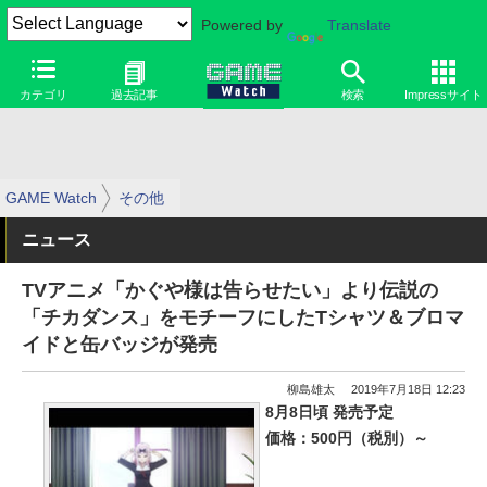
Powered by
Translate
カテゴリ
過去記事
検索
Impressサイト
GAME Watch
その他
ニュース
TVアニメ「かぐや様は告らせたい」より伝説の
「チカダンス」をモチーフにしたTシャツ＆ブロマ
イドと缶バッジが発売
柳島雄太
2019年7月18日 12:23
8月8日頃 発売予定
価格：500円（税別）～