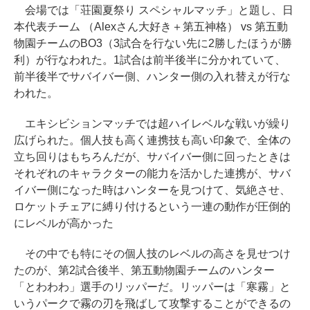
会場では「荘園夏祭り スペシャルマッチ」と題し、日
本代表チーム （Alexさん大好き＋第五神格） vs 第五動
物園チームのBO3（3試合を行ない先に2勝したほうが勝
利）が行なわれた。1試合は前半後半に分かれていて、
前半後半でサバイバー側、ハンター側の入れ替えが行な
われた。
エキシビションマッチでは超ハイレベルな戦いが繰り
広げられた。個人技も高く連携技も高い印象で、全体の
立ち回りはもちろんだが、サバイバー側に回ったときは
それぞれのキャラクターの能力を活かした連携が、サバ
イバー側になった時はハンターを見つけて、気絶させ、
ロケットチェアに縛り付けるという一連の動作が圧倒的
にレベルが高かった
その中でも特にその個人技のレベルの高さを見せつけ
たのが、第2試合後半、第五動物園チームのハンター
「とわわわ」選手のリッパーだ。リッパーは「寒霧」と
いうパークで霧の刃を飛ばして攻撃することができるの