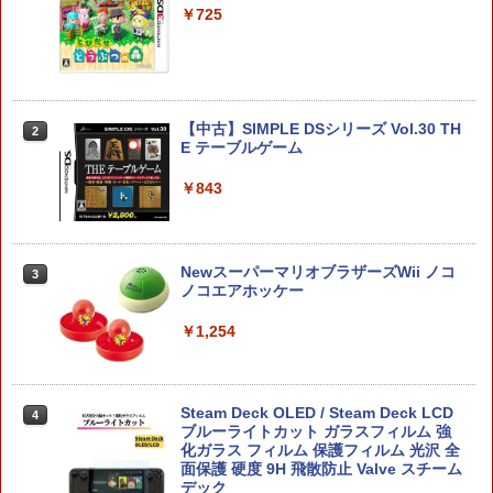
ゥ-ン レイダ-ス]
イヤレスコントローラー SONY対応 ロワ
￥725
ジャパン アストロボット Destiny 2
￥6,740
￥1,780
【中古】SIMPLE DSシリーズ Vol.30 TH
【特典】Nintendo Switch 2 ファイナル
2
2
E テーブルゲーム
ファンタジー レゾナンス[スクウェア・
【SALE・大幅値下げ・新品・未開封
2
エニックス]【送料無料】《10月予約》
品】明末: ウツロノハネ PS5 ソフト 【ポ
スト投函】 ※特典付属なし ※セール品
￥843
のため、返品及び製品保証の対象外とな
￥6,980
ります。
￥2,300
NewスーパーマリオブラザーズWii ノコ
3
【特典】ドラゴンクエストI＆II Switch
ノコエアホッケー
3
2版(40周年スライムアクリルチャーム)
￥1,254
【SALE・大幅値下げ・新品・未開封
￥6,986
3
品】モンスターハンターワイルズ PS5 ソ
フト【ポスト投函】 ※特典なし ※セー
ル品のため、返品及び製品保証の対象外
Steam Deck OLED / Steam Deck LCD
4
となります。
＼20%クーポン利用／【Switch1/2代対
ブルーライトカット ガラスフィルム 強
4
応】EasySMX Switch 2 コントローラー
化ガラス フィルム 保護フィルム 光沢 全
￥2,900
無線接続NFC マクロ編集 繰り返し Swit
面保護 硬度 9H 飛散防止 Valve スチーム
ch コントローラー 磁気式交換可能 Easy
デック