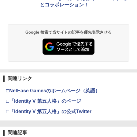
ese only (CFI-2200B01)
[オンラインコード]
とコラボレーション！
￥5,832
￥3,964
￥55,000
￥10,000
仮面ライダー555 THE MOVIE コンプリ
2
ートBlu-ray [Blu-ray]
￥6,822
Google 検索で当サイトの記事を優先表示させる
スプラトゥーン レイダース -Switch2
劇場版「鬼滅の刃」無限城編 第一章 猗
Beast of Reincarnation -PS5 【特典】
Xbox プリペイドカード 1,000円 デジタ
2
2
2
2
窩座再来 通常版 [DVD]
プロダクトコード 封入
ルコード 【旧 Xbox ギフトカード】 [オ
ンラインコード]
￥6,455
￥3,523
￥7,286
￥1,000
仮面ライダークウガ一挙見Blu-ray [Blu-
3
ray]
￥8,821
関連リンク
Nintendo Switch 2(日本語・国内専用)
劇場版「鬼滅の刃」無限城編 第一章 猗
【純正品】ディスクドライブ(CFI-ZDD1
3
3
【純正品】Xbox ワイヤレス コントロー
3
3
窩座再来 完全生産限定版 [Blu-ray]
J) PlayStation 5
ラー + USB-C® ケーブル
￥55,603
□NetEase Gamesのホームページ（英語）
￥8,698
￥11,849
￥8,300
□「Identity V 第五人格」のページ
【楽天ブックス限定配送BOX】【楽天ブ
4
ックス限定先着特典+先着特典】劇場版
□「Identity V 第五人格」の公式Twitter
「鬼滅の刃」無限城編 第一章 猗窩座再
来(完全生産限定版)【Blu-ray】(かるた
【純正品】DualSense ワイヤレスコン
Xbox プリペイドカード 5,000円 デジタ
ニンテンドープリペイド番号 9000円|オ
4
4
4
『映画 ラブライブ！蓮ノ空女学院スクー
+イベント抽選権+描き下ろし色紙) [ 吾峠
4
トローラー ミッドナイト ブラック(CFI-
ルコード 【旧 Xbox ギフトカード】 [オ
ンラインコード版
ルアイドルクラブ Bloom Garden Part
呼世晴 ]
ZCT2J01)
ンラインコード]
y』Blu-ray（特装限定版）
関連記事
￥9,000