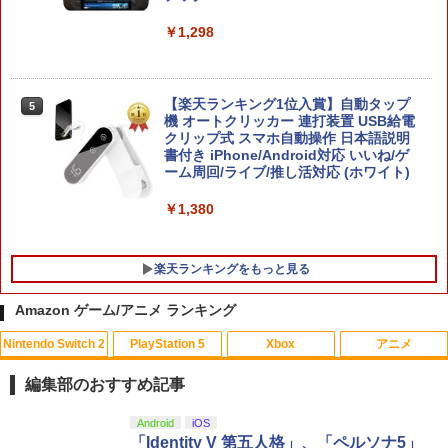
SMX S10フェイスプレート スイッチ HD
振動 スリープ解除 プロコン 1200mAh T
￥1,298
MR ジョイスティックゲーム コントロー
SONY ソニー PS5 バイオハザード RE:4
4
ゲームソフト 【中古】 22606R69
￥8,999
￥3,000
【楽天ランキング1位入賞】自動タップ
5
機 オートクリッカー 連打装置 USB給電
クリップ式 スマホ自動操作 日本語説明
スプラトゥーン レイダース BEE-P-AAD
書付き iPhone/Android対応 いいね/ゲ
5
LA SW2 任天堂 [Switch2 ソフト]
ーム周回/ライブ/推し活対応 (ホワイト)
【新品】PS5 グランド・セフト・オート
5
V【CERO:Z】【メール便】
￥7,480
￥1,380
￥4,290
楽天ランキングをもっと見る
Amazon ゲーム/アニメ ランキング
Nintendo Switch 2
PlayStation 5
Xbox
アニメ
【中古】【未使用品】トイ・ストーリー
1
3 [純正ブルーレイ＋純正ケース]
編集部のおすすめ記事
￥2,480
スプラトゥーン レイダース|オンライン
PlayStation 5 デジタル・エディション
Xbox プリペイドカード 10,000円 デジ
劇場版「鬼滅の刃」無限城編 第一章 猗
Android
iOS
1
1
1
1
コード版
日本語専用 Console Language: Japan
タルコード 【旧 Xbox ギフトカード】
窩座再来 通常版 [Blu-ray]
「Identity V 第五人格」、「ペルソナ5」