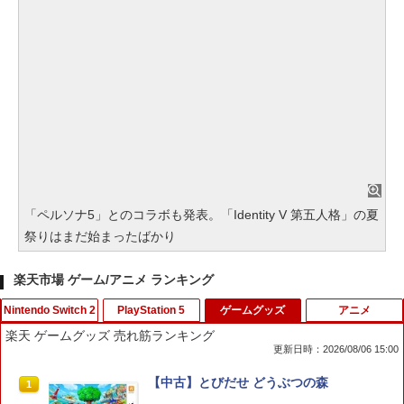
「ペルソナ5」とのコラボも発表。「Identity V 第五人格」の夏
祭りはまだ始まったばかり
楽天市場 ゲーム/アニメ ランキング
Nintendo Switch 2
PlayStation 5
ゲームグッズ
アニメ
楽天 ゲームグッズ 売れ筋ランキング
更新日時：2026/08/06 15:00
任天堂 【Switch2】スプラトゥーン レイ
【大容量】SILENT HILL f PS5対応 LIP1
【中古】とびだせ どうぶつの森
1
1
1
ダース [BEE-P-AADLA NSW2 スプラト
708 互換 バッテリー【PSE基準検品】ワ