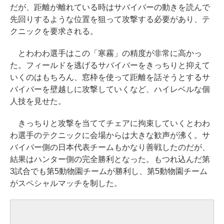
だが、距離が離れている時はサバイバーの動きを読んで
先回りするような位置を狙って攻撃する必要があり、テ
クニックを要求される。
とわわわ選手はこの「寒霧」の精度が非常に高かっ
た。フィールドを逃げるサバイバーをきっちりと抑えて
いくのはもちろん、窓枠を使って距離を話そうとするサ
バイバーを壁越しに攻撃していくなど、ハイレベルな個
人技を見せた。
きっちりと攻撃を当ててチェアに拘束していくとわわ
わ選手のテクニックに会場からは大きな歓声が沸く。サ
バイバー側の日本代表チームもかなり善戦したのだが、
結果はハンター側の完全勝利となった。もつれ込んだ第
3試合でも第5動物園チームが勝利し、第5動物園チーム
がスペシャルマッチを制した。