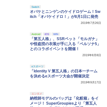
￥11,000
￥10,737
￥5,000
￥8,589
Switch
オバケとニンゲンのケイドロゲーム！Sw
ニンテンドープリペイド番号 5000円|オ
itch「オバケイドロ！」が8月1日に発売
5
【楽天ブックス限定先着特典】【会場販
【純正品】DualSense ワイヤレスコン
5
【純正品】Xbox ワイヤレス コントロー
ンラインコード版
5
5
劇場版「鬼滅の刃」無限城編 第一章 猗
売対象】【イベント対象】【クレジット
2019年7月26日
5
トローラー(CFI-ZCT2J)
ラー (ロボット ホワイト)
窩座再来 完全生産限定版 [DVD]
カード決済限定】「チェンソーマン」
￥5,000
ザ・ステージ レゼ篇【Blu-ray】(アクリ
￥10,737
￥7,681
Android
iOS
WIN
ルチャームプレート+キャストメッセー
￥7,828
「第五人格」、SSRペット「モルガナ」
ジ入りハーフブロマイド10枚セット(会
場引き換え限定)+イベント抽選権)
や怪盗団の衣装が手に入る「ペルソナ5」
とのコラボイベントを開催！
￥11,880
2019年8月8日
eスポーツ
「Identity V 第五人格」の日本一チーム
を決めるeスポーツ大会が開催決定
2019年9月17日
エンタメ
納棺師モデルのバッグは「化粧箱」をイ
メージ！ SuperGroupiesより「第五人