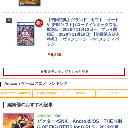
￥7,710
【初回特典】グランド・セフト・オート
5
ぽこ あ ポケモン
VI [PS5ソフト] (コードインボックス版、
5
配送日：2026年11月12日～、プレイ開
始日：2026年11月19日) 【初回購入封入
￥7,880
特典】：ヴィンテージ・バイスシティパ
ック
￥9,800
楽天ランキングをもっと見る
Amazon ゲーム/アニメ ランキング
Nintendo Switch 2
PlayStation 5
Xbox
アニメ
【中古】 ソニーミュージックマーケティ
1
ング ひだまりスケッチ× 1 完全生産限定
編集部のおすすめ記事
版 / アニプレックス [Blu-ray]【メール便
送料無料】【最短翌日配達対応】
スプラトゥーン レイダース|オンライン
PlayStation 5 デジタル・エディション
【純正品】Xbox ワイヤレス コントロー
【Amazon.co.jp限定】劇場版モノノ怪
Android
iOS
1
1
1
1
コード版
日本語専用 Console Language: Japan
ラー + USB-C® ケーブル
第三章 蛇神 (Amazon.co.jp限定オリジ
ビクター×SNK、Android/iOS「THE KIN
￥296
ese only (CFI-2200B01)
ナル三方背収納ケース付きコレクション)
G OF FIGHTERS for GIRLS」2019年夏