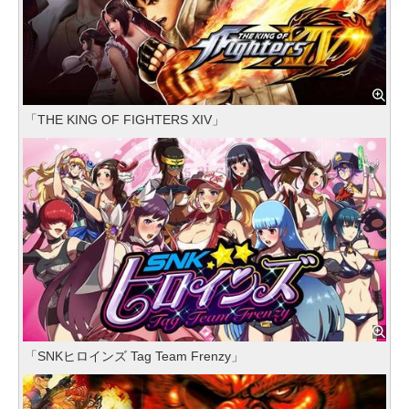
「THE KING OF FIGHTERS XIV」
「SNKヒロインズ Tag Team Frenzy」