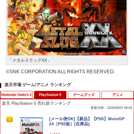
「メタルスラッグXX」
©SNK CORPORATION ALL RIGHTS RESERVED.
楽天市場 ゲーム/アニメ ランキング
Nintendo Switch 2
PlayStation 5
ゲームグッズ
アニメ
楽天 PlayStation 5 売れ筋ランキング
更新日時：2026/08/07 06:00
スプラトゥーン レイダース
[メール便OK]【新品】【PS5】MotoGP
1
1
24［PS5版］[在庫品]
￥6,507