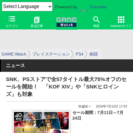
Powered by
Translate
カテゴリ
過去記事
検索
Impressサイト
GAME Watch
プレイステーション
PS4
格闘
ニュース
SNK、PSストアで全57タイトル最大75%オフのセ
ールを開始！ 「KOF XIV」や「SNKヒロイン
ズ」も対象
吹越友一
2019年7月12日 17:53
セール期間：7月11日～7月
24日