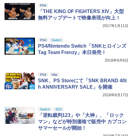
劇場版「鬼滅の刃」無限城編 第一章 猗
4
来(完全生産限定版)【Blu-ray】(かるた
PS4
窩座再来 完全生産限定版 [Blu-ray]
+イベント抽選権+描き下ろし色紙) [ 吾峠
「THE KING OF FIGHTERS XIV」大型
呼世晴 ]
【純正品】Xbox ワイヤレス コントロー
ニンテンドープリペイド番号 5000円|オ
5
5
￥8,698
無料アップデートで映像表現が向上！
【純正品】DualSense ワイヤレスコン
ラー (カーボンブラック)
ンラインコード版
5
￥11,000
トローラー(CFI-ZCT2J)
2017年1月11日
￥8,020
￥5,000
￥10,737
PS4
Switch
【Amazon.co.jp限定】劇場版モノノ怪
5
PS4/Nintendo Switch「SNKヒロインズ
BLEACH 千年血戦篇 4 (完全生産限定版)
5
第三章 蛇神 (オリジナル特典:オリジナル
【Blu-ray】 [ 久保帯人 ]
Tag Team Frenzy」本日発売！
巾着＋メーカー特典:【坤と離】二振りの
剣、十翼より来たる！スタジオ描き下ろ
2018年9月6日
￥17,160
しイラストボード付) [DVD]
PS4
Vita
￥8,800
SNK、PS Storeにて「SNK BRAND 40t
h ANNIVERSARY SALE」を開催
2018年8月17日
Switch
3DS
「逆転裁判123」や「大神」、「ロック
マン」などが特別価格で販売中 カプコン
サマーセールが開始！
2019年7月24日