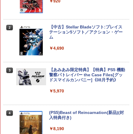
￥920
【当店独自で＋P10倍★要エントリー】
【中古】Stellar Bladeソフト:プレイス
2
2
【中古】[Switch2] ぽこ あ ポケモン(20
テーション5ソフト／アクション・ゲー
260305)
ム
￥6,580
￥4,690
任天堂 スプラトゥーン レイダース【Swi
【あみあみ限定特典】【特典】PS5 機動
3
3
tch 2】 BEEPAADLA [BEEPAADLA]
警察パトレイバー the Case Files[グッ
ドスマイルカンパニー]《08月予約》
￥6,720
￥5,970
任天堂 【Switch2】ゼルダの伝説 ブレス
(PS5)Beast of Reincarnation(新品)(封
4
4
オブ ザ ワイルド Nintendo Switch 2 Ed
入特典付き)
ition [NXS-P-AAAAH NSW2 ゼルダノデ
ンセツ ブレス オブ ザ ワイルド]
￥8,190