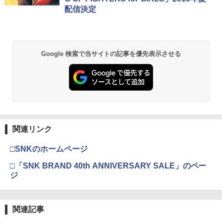
(オリジナル特典:オリジナル巾着＋メー
￥5,832
￥8,300
配信決定
カー特典:【坤と離】二振りの剣、十翼よ
￥55,000
り来たる！スタジオ描き下ろしイラスト
劇場版「鬼滅の刃」無限城編 第一章 猗
2
ボード付) [Blu-ray]
窩座再来(通常版)【Blu-ray】 [ 吾峠呼世
Xbox プリペイドカード 5,000円 デジタ
晴 ]
2
￥10,780
スプラトゥーン レイダース -Switch2
Beast of Reincarnation -PS5 【特典】
ルコード 【旧 Xbox ギフトカード】 [オ
2
2
Google 検索で当サイトの記事を優先表示させる
プロダクトコード 封入
ンラインコード]
￥3,960
￥6,455
￥7,286
￥5,000
劇場版「鬼滅の刃」無限城編 第一章 猗
2
窩座再来 通常版 [Blu-ray]
【楽天ブックス限定連動購入特典+楽天
3
ブックス限定先着特典+他】ゴールデン
￥3,964
【純正品】Xbox ワイヤレス コントロー
カムイ 第十六巻(初回限定版)【Blu-ra
3
Nintendo Switch 2(日本語・国内専用)
【純正品】ディスクドライブ(CFI-ZDD1
3
ラー (ロボット ホワイト)
3
y】(キャラファインボード+キャスト複
J) PlayStation 5
関連リンク
製サイン入り複製原画セット+原作者・
￥55,871
野田サトル描き下ろし最終章OP／ED絵
￥7,681
￥11,849
コンテ+他) [ 野田サトル ]
□SNKのホームページ
劇場版「鬼滅の刃」無限城編 第一章 猗
3
窩座再来 通常版 [DVD]
□「SNK BRAND 40th ANNIVERSARY SALE」のペー
￥8,580
ジ
【純正品】Xbox 充電式バッテリー + US
4
￥3,523
【純正品】DualSense ワイヤレスコン
B-C ケーブル
ニンテンドープリペイド番号 9000円|オ
4
4
トローラー ミッドナイト ブラック(CFI-
ンラインコード版
ZCT2J01)
【楽天ブックス限定配送BOX】【楽天ブ
￥2,618
4
関連記事
ックス限定先着特典+先着特典】劇場版
￥9,000
￥10,737
「鬼滅の刃」無限城編 第一章 猗窩座再