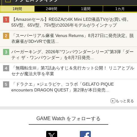
1時間
24時間
1週間
1カ月
【Amazonセール】REGZAの4K Mini LED液晶TVがお買い得。
55V型、65V型、75V型の2026年モデルがラインナップ
「スーパーリアル麻雀 Venus Returns」8月27日に発売決定。脱
衣麻雀が3D×VRで復活
発売から2週間は20%オフになるセールが実施
バーガーキング、2026年“ワンパウンダーシリーズ”第3弾「ダー
ティ ザ・ワンパウンダー」を8月7日発売
「特製ガーリックマヨソース」を使用した超大型チーズバーガー
「無職転生III」第7話あらすじ＆先行カット公開！ リニアとプル
セナが魔法大学を卒業
「ドラクエ」×ジェラピケ、コラボ「GELATO PIQUE
encounters DRAGON QUEST」第2弾が本日発売
アイスカップに入ったスライムやわたぼう、ベビーサタンなどが
もっと見る
オリジナルアートで登場
GAME Watch をフォローする