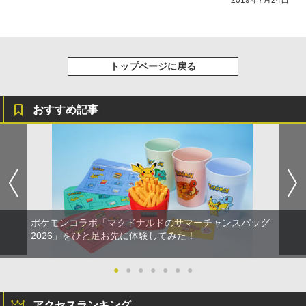
トップページに戻る
おすすめ記事
ポケモンコラボ「マクドナルドのサマーチャンスバッグ
2026」をひと足お先に体験してみた！
●
●
●
●
●
●
●
アクセスランキング