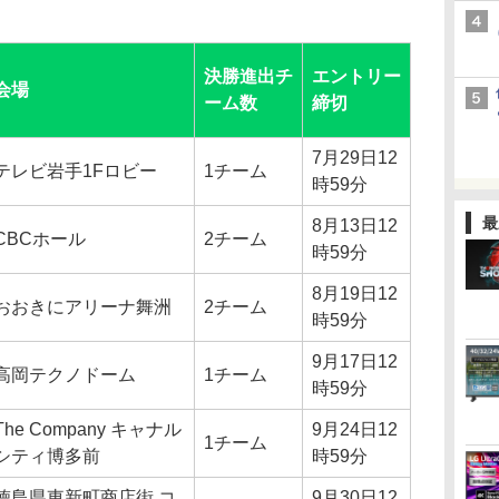
決勝進出チ
エントリー
会場
ーム数
締切
7月29日12
テレビ岩手1Fロビー
1チーム
時59分
最
8月13日12
CBCホール
2チーム
時59分
8月19日12
おおきにアリーナ舞洲
2チーム
時59分
9月17日12
高岡テクノドーム
1チーム
時59分
The Company キャナル
9月24日12
1チーム
シティ博多前
時59分
徳島県東新町商店街 コ
9月30日12