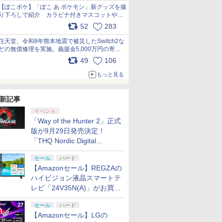
【ぽこポケ】「ぽこ あ ポケモン」新グッズを撮
り下ろしで紹介 カラビナ付きマスコットやス
クエアポーチが仲間入り
52
283
pic.x.com/XmVAgBxaW5
任天堂、令和8年熊本地震で被災したSwitch2な
どの無償修理を実施。義援金5,000万円の寄付
も発表 pic.x.com/BAYsMfUfUC
49
106
もっと見る
新記事
イベント
「Way of the Hunter 2」正式
版が9月29日発売決定！
「THQ Nordic Digital
Showcase 2026」まとめ
セール
ハード
【Amazonセール】REGZAの
ハイビジョン液晶スマートテ
レビ「24V35N(A)」がお買い
得！
セール
ハード
【Amazonセール】LGの