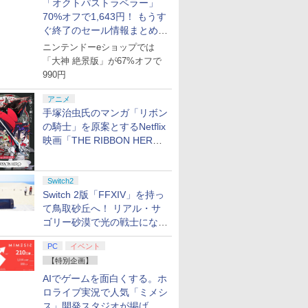
「オクトパストラベラー」
70%オフで1,643円！ もうす
7
7
7
7
8
8
8
8
9
9
9
9
10
10
10
10
ぐ終了のセール情報まとめ
【8月8日更新】
ニンテンドーeショップでは
N BLACK -黒の契約者- Blu-ray BOX (初回限定) 【Blu-ray】
「大神 絶景版」が67%オフで
★予約】
イブ
鬼武者 Way of the
ファイアーエムブレム
【新品】SONY ソニー PS5 PlayStation5 Pro 
Nintendo Switch 2
【即納(営
990円
]【新品】
Sword 【Switch2】
万紫千紅
7100B01 2025年版
Proコントローラー
送)】Ninte
lder
POT-P-ABNMA
Switch2
￥8,970
￥198,500
￥9,980
livion
用 ニンテ
アニメ
￥7,730
￥57,200
 Deluxe
ッチ2 本体
手塚治虫氏のマンガ「リボン
プリペイ
ション ス
 Elite
ライブ！蓮
ぽこ あ ポケモン エキ
PlayStation 5 デジタ
GameSir G7 HE 有線
劇場版「鬼滅の刃」無
ニンテンドープリペイ
プレイステーション ス
HyperX Clutch
【Amazon.co.jp限
ニンテンドープリペイ
プレイステーション ス
8BitDo M30 Xboxシリ
ヤマトよ永遠に
ニンテンド
【Amazon.
GameSir 
【Amazon.
品]
送料無料 
の騎士」を原案とするNetflix
円|オンラ
,000円|
コントロー
クールア
スパンションパス|オン
ル・エディション 日本
ゲームコントローラー
限城編 第一章 猗窩座再
ド番号 500円|オンライ
トアチケット 3,000円|
Gladiate Xbox公式ラ
定】劇場版モノノ怪 第
ド番号 2000円|オンラ
トアチケット 15,000円
ーズX | S、Xbox
REBEL3199 7 [Blu-
ド番号 30
定】 Logic
ゲームコン
定】劇場版
switch2 B
映画「THE RIBBON HERO
ード版
 Core
loom
ラインコード版
語専用 (CFI-2200B01)
XBOX Series X|S
来 完全生産限定版
ンコード版
オンラインコード版
イセンス ゲーミング コ
三章 蛇神 (オリジナル
インコード版
|オンラインコード版
One、およびWindows
ray]
インコード
コン G92
XBOX Seri
ヤバイやつ」
KB6CA 
リボンヒーロー」本日配信開
ワイト)
y』Blu-
+ ディスクドライブ
XBOX One Windows
[DVD]
ントローラー 有線 日本
特典:オリジナル巾着＋
の有線コントローラー
リスモ7 Fo
XBOX One
ray（Amaz
R-LOGI
￥4,400
￥66,980
￥7,999
￥7,828
￥500
￥3,000
￥4,980
￥9,900
￥2,000
￥15,000
￥4,590
￥8,760
￥3,000
￥38,800
￥6,499
￥8,800
定版）
(CFI-ZDD1J) セット
10/11用 PCコントロー
始
正規代理店品 6L366AA
メーカー特典:【坤と
6ボタンレイアウト - 正
Horizon 6
10/11用
典：Blu-
ラーゲームパッド ホー
離】二振りの剣、十翼
式にライセンスされて
ラーゲーム
ース） [Blu
Switch2
ル効果スティック付き
より来たる！スタジオ
います
ルエフェク
Switch 2版「FFXIV」を持っ
ビデオゲームコントロ
描き下ろしイラストボ
クと3.5
て鳥取砂丘へ！ リアル・サ
ーラー（ブラック）
ード付) [Blu-ray]
ジャック付
ゴリー砂漠で光の戦士になっ
てみた
PC
イベント
【特別企画】
AIでゲームを面白くする。ホ
ロライブ実況で人気「ミメシ
ス」開発スタジオが掲げ