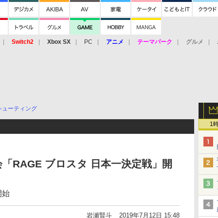
Switch2
Xbox SX
PC
アニメ
テーマパーク
グルメ
 Vita
3DS
アーケード
VR
シューティング
1
「RAGE ブロスタ 日本一決定戦」開
開始
岩瀬賢斗
2019年7月12日 15:48