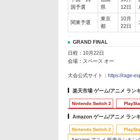
国予選
県
12日
東京
10月
関東予選
都
22日
GRAND FINAL
日程：10月22日
会場：スペース オー
大会公式サイト：
https://rage-es
楽天市場 ゲーム/アニメ ラン
Nintendo Switch 2
PlaySta
Amazon ゲーム/アニメ ラン
10
1
1
1
1
2
2
2
2
Nintendo Switch 2
PlaySta
Amazon アニメ 販売ランキン