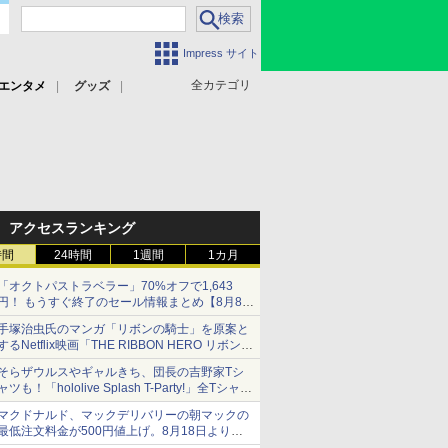
Impress サイト
全カテゴリ
エンタメ
グッズ
アクセスランキング
時間
24時間
1週間
1カ月
「オクトパストラベラー」70%オフで1,643
円！ もうすぐ終了のセール情報まとめ【8月8日
更新】
手塚治虫氏のマンガ「リボンの騎士」を原案と
ニンテンドーeショップでは「大神 絶景版」が
するNetflix映画「THE RIBBON HERO リボンヒ
67%オフで990円
ーロー」本日配信開始
そらザウルスやギャルきち、団長の吉野家Tシ
ャツも！「hololive Splash T-Party!」全Tシャツ
ラインナップ公開＆オンライン販売開始
マクドナルド、マックデリバリーの朝マックの
最低注文料金が500円値上げ。8月18日より
1,500円から受付