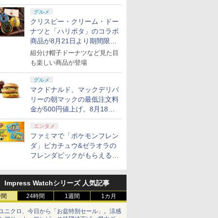
グルメ
クリスピー・クリーム・ドー
ナツと「ハリポタ」のコラボ
商品が8月21日より期間限定
で発売
組分け帽子ドーナツなど見た目
も楽しい商品が登場
グルメ
マクドナルド、マックデリバ
リーの朝マックの最低注文料
金が500円値上げ。8月18日
より1,500円から受付
エンタメ
ファミマで「ポケモンフレン
ダ」ピカチュウ&ゼラオラの
フレンダピックがもらえるキ
ャンペーン開催！
Impress Watchシリーズ 人気記事
時間
24時間
1週間
1カ月
ユニクロ、今日から「お盆特別セール」。涼感