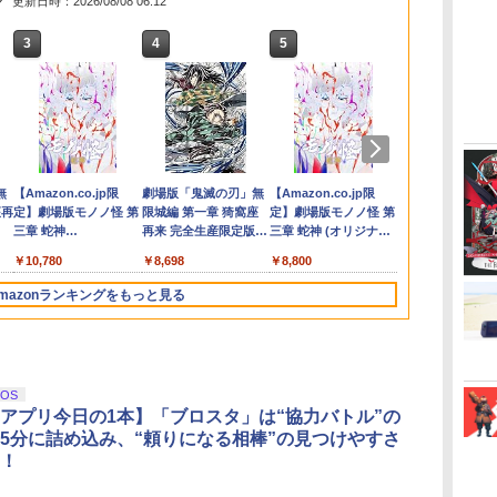
更新日時：2026/08/08 06:12
3
3
3
3
4
4
4
4
5
5
5
5
6
6
6
6
DARKER THA
 AC
れ
ル
い
メトロイドプライム4
【中古】黒神話：悟空
リコリス・リコイル
劇場版「鬼滅の刃」無
Star Fox (スターフォ
首都高バトル / Tokyo
リコリス・リコイル
劇場版「鬼滅の刃」無
[Switch 2] スプラトゥ
Winning Post 10
[Switch 2] ぽこ あ ポ
TVアニメ 違国日記
【08/11発売
ディスクドラ
ー
ク
エ
ビヨンド Nintendo
ソフト:プレイステーシ
ぶくぶ おおきめアク
限城編 第一章 猗窩座再
ックス)
Xtreme Racer
ぶくぶ おおきめアク
限城編 第一章 猗窩座
ーン レイダース（ダウ
2026 PS5版
ケモン エキスパンショ
Blu-ray 第1+2巻 セッ
[メール便OK
￥30,800
￥11,980
1.
ラ
Switch 2 Edition
ョン5ソフト／ロールプ
リルキーホルダー 06.
来(完全生産限定版)
リルキーホルダー 05.
再来(通常版)【Blu-
ンロード版）※4,800ポ
ンパス（ダウンロード
ト
【NS2】The E
￥5,327
￥6,333
￥6,675
）
ー
レイング・ゲーム
井ノ上たきな（夏服
【Blu-ray】 [ 吾峠呼世
錦木千束（夏服ver.）
ray】 [ 吾峠呼世晴 ]
イントまでご利用可 ■
版）※3,200ポイントま
Scrolls IV: Ob
￥4,939
￥5,700
￥880
￥8,690
￥880
￥3,960
￥6,480
￥4,400
￥19,800
￥6,810
ver.）
晴 ]
でご利用可
Remastered -
ダ
イ
無
Nintendo Switch 2(日
【純正品】ディスクド
【純正品】Xbox ワイ
【Amazon.co.jp限
ニンテンドープリペイ
【純正品】DualSense
【純正品】Xbox 充電
劇場版「鬼滅の刃」無
ニンテンドープリペイ
【純正品】DualSense
【国内正規品】
【Amazon.co.jp限
ニンテンドー
プレイステー
【純正品】Xbox
『映画 ラブ
Edition[予約
ー
座再
本語・国内専用)
ライブ(CFI-ZDD1J)
ヤレス コントローラー
定】劇場版モノノ怪 第
ド番号 9000円|オンラ
ワイヤレスコントロー
式バッテリー + USB-C
限城編 第一章 猗窩座
ド番号 5000円|オンラ
ワイヤレスコントロー
Thrustmaster スラス
定】劇場版モノノ怪 第
ド番号 1000
トアチケット 10
ワイヤレス 
ノ空女学院ス
コ
PlayStation 5
(カーボンブラック)
三章 蛇神
インコード版
ラー ミッドナイト ブ
ケーブル
再来 完全生産限定版
インコード版
ラー(CFI-ZCT2J)
トマスター TH8S シフ
三章 蛇神 (オリジナル
インコード版
オンラインコ
ラー Series 2
イドルクラブ B
￥55,871
(Amazon.co.jp限定オ
ラック(CFI-ZCT2J01)
[Blu-ray]
ター - PC、PS4、
特典:オリジナル巾着＋
Edition (ホ
Garden Part
￥11,980
￥8,020
￥10,780
￥9,000
￥10,737
￥2,618
￥8,698
￥5,000
￥10,737
￥14,141
￥8,800
￥1,000
￥10,000
￥18,500
￥8,589
リジナル三方背収納ケ
PS5、PS5 Pro、Xbox
メーカー特典:【坤と
ray（特装限
ース付きコレクション)
One、Xbox Series X|S
離】二振りの剣、十翼
mazonランキングをもっと見る
(オリジナル特典:オリ
対応の高精度 H パター
より来たる！スタジオ
ジナル巾着＋メーカー
ン シフター
描き下ろしイラストボ
特典:【坤と離】二振り
ード付) [DVD]
の剣、十翼より来た
る！スタジオ描き下ろ
iOS
しイラストボード付)
アプリ今日の1本】「ブロスタ」は“協力バトル”の
[Blu-ray]
5分に詰め込み、“頼りになる相棒”の見つけやすさ
！