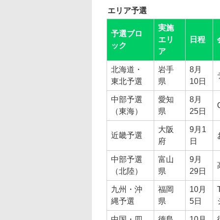
エリア予選
実施
予選ブロ
エリ
日程
ック
ア
北海道・
岩手
8月
東北予選
県
10日
中部予選
愛知
8月
（東海）
県
25日
大阪
9月1
近畿予選
府
日
中部予選
富山
9月
（北陸）
県
29日
九州・沖
福岡
10月
縄予選
県
5日
中国・四
徳島
10月