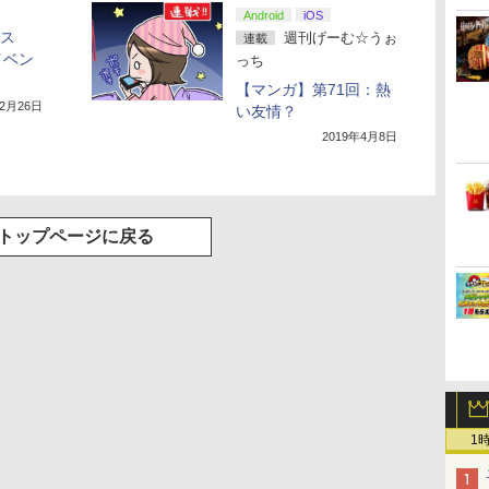
Android
iOS
ロス
週刊げーむ☆うぉ
連載
イベン
っち
【マンガ】第71回：熱
年2月26日
い友情？
2019年4月8日
トップページに戻る
1