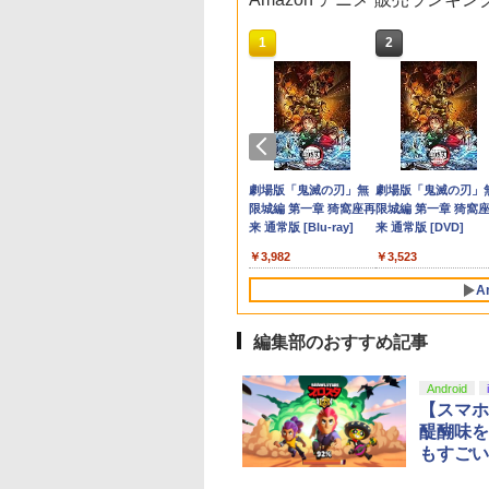
10
10
10
10
1
1
1
1
2
2
2
2
】
 PS5 PlayStation5 Pro CFI-
tendo Switch 2
【即納(営業日内の発
【マラソン期間ポイン
【中古】Lost Soul
【中古】サムライスピ
【中古】Blu-ray▼リト
Nintendo Switch 2
【新品】PS5 がんば
リコリス・リコイ
エアコンカビとりす
年版
oコントローラー
送)】Nintendo
ト2倍＆クーポンあり】
Asideソフト:プレイス
リッツ斬紅郎無双剣 ベ
ル・マーメイド ブルー
アダプター
ゴエモン大集合!【メ
ぶくぶ おおきめア
すい（G型モデル、
Switch2 日本語 国内専
【スイッチ2対応ケース
テーション5ソフト／ア
スト
レイディスク レンタル
ル便】
リルキーホルダー 0
アコンファン掃除ブ
980
￥3,975
用 ニンテンドー スイ
あり】 Nintendo
クション・ゲーム
落ち
錦木千束（制服ver.
シ）スペアブラシカ
￥57,200
￥2,980
￥850
￥350
￥1,799
￥4,890
￥880
￥3,723
ッチ2 本体 任天堂 新型
Switch 2 Switch2 ケー
トリッジ1個付き
テンドープリペイ
イステーション ス
tDo M30 Xboxシリ
トよ永遠に
ニンテンドープリペイ
【Amazon.co.jp限
GameSir G7 SE 有線
【Amazon.co.jp限
スプラトゥーン レイダ
PlayStation 5 デジタ
【純正品】Xbox ワイ
劇場版「鬼滅の刃」無
スプラトゥーン レイ
Beast of
【純正品】Xbox ワ
劇場版「鬼滅の刃」
送料無料 任天堂
ス 有機EL シンプル 名
号 2000円|オンラ
チケット 15,000円
 | S、Xbox
EL3199 7 [Blu-
ド番号 3000円|オンラ
定】 Logicool G ハン
ゲームコントローラー
定】劇場版「僕の心の
ース|オンラインコード
ル・エディション 日本
ヤレス コントローラー
限城編 第一章 猗窩座再
ース -Switch2
Reincarnation -PS5
ヤレス コントローラ
限城編 第一章 猗窩
switch2 BEE-S-
入れ 名前入れ 本体 ス
コード版
ンラインコード版
e、およびWindows
インコード版
コン G923 グランツー
XBOX Series X|S
ヤバイやつ」 Blu-
版
語専用 Console
+ USB-C® ケーブル
来 通常版 [Blu-ray]
【特典】プロダクト
(ロボット ホワイト)
来 通常版 [DVD]
KB6CA [ラッピング可]
イッチ ライト 任天堂
￥6,449
線コントローラー
リスモ7 Forza
XBOX One Windows
ray（Amazon.co.jp特
Language: Japanese
ード 封入
R-LOGI
ニンテンドー 保護 カバ
000
,000
590
760
￥3,000
￥38,800
￥6,499
￥8,800
￥5,832
￥55,000
￥8,300
￥3,982
￥7,286
￥7,681
￥3,523
タンレイアウト - 正
Horizon 6 G923d
10/11用 PCコントロー
典：Blu-rayスリーブケ
only (CFI-2200B01)
ー 入れ物 コンパクト
ライセンスされて
ラーゲームパッド ホー
ース） [Blu-ray]
収納
A
す
ルエフェクトスティッ
クと3.5mmオーディオ
ジャック付き
編集部のおすすめ記事
Android
【スマホ
醍醐味を
もすごい