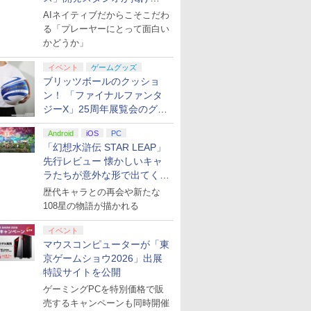
る“AI活用の信念”とは？【講
AIネイティブだからこそこだわ
演レポート】
る「プレーヤーにとって面白い
かどうか」
イベント
ゲームグッズ
ブリッツボールのクッショ
ン！ 「ファイナルファンタ
ジーX」25周年展覧会のグッ
ズ情報が公開
Android
iOS
PC
「幻想水滸伝 STAR LEAP」
先行レビュー 懐かしいキャ
ラたちが意外な形で出てくる
シリーズ完全新作！
歴代キャラとの再会や新たな
108星の物語が描かれる
イベント
マウスコンピューターが「東
京ゲームショウ2026」出展
特設サイトを公開
ゲーミングPCを特別価格で販
売するキャンペーンも同時開催