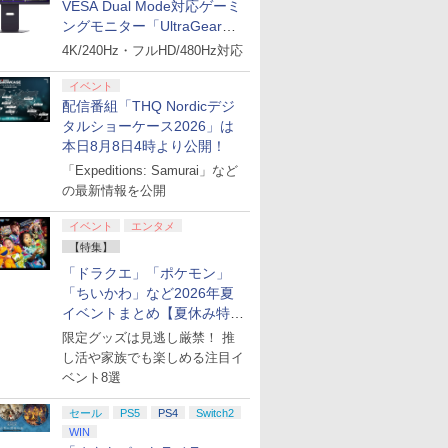
VESA Dual Mode対応ゲーミ
ングモニター「UltraGear
27G850A-B」がお買い得！
4K/240Hz・フルHD/480Hz対応
イベント
配信番組「THQ Nordicデジ
タルショーケース2026」は
本日8月8日4時より公開！
「Expeditions: Samurai」など
の最新情報を公開
イベント
エンタメ
【特集】
「ドラクエ」「ポケモン」
「ちいかわ」など2026年夏
イベントまとめ【夏休み特
集】
限定グッズは見逃し厳禁！ 推
し活や家族でも楽しめる注目イ
ベント8選
7
8
7
9
10
セール
PS5
PS4
Switch2
WIN