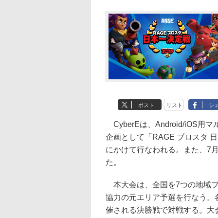
ポスト
リスト
シ
CyberEは、Android/i
企画として「RAGE ブロスタ
にかけて行なわれる。また、7
た。
本大会は、全国を7つの地域ブ
協力の元エリア予選を行なう。各
催される決勝戦で対戦する。大