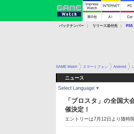
バックナンバー
リリース送付先
PS5
モバイル
eスポーツ
クラウド
PS
GAME Watch
スマートフォン
Android
ニュース
Select Language
▼
「ブロスタ」の全国大会
催決定！
エントリーは7月12日より随時