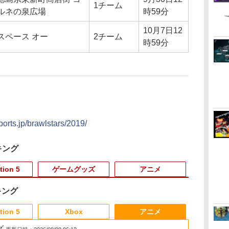
1チーム
ルネの泉広場
時59分
10月7日12
スペース オー
2チーム
時59分
ports.jp/brawlstars/2019/
キング
tion 5
ゲームグッズ
アニメ
キング
6
3
3
3
3
4
4
4
4
5
5
5
5
6
6
tion 5
Xbox
アニメ
グ