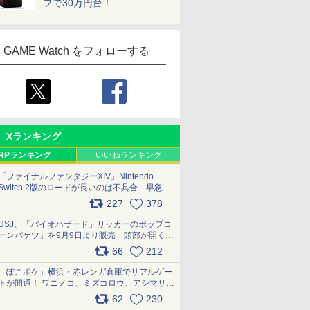
フで30万円台！
GAME Watch をフォローする
Xランキング
RPランキング
いいねランキング
「ファイナルファンタジーXIV」Nintendo
Switch 2版のロードが長いのは不具合 早急に
アップデートできるよう対応中
227
378
pic.x.com/s9S3nRCAGa
USJ、「バイオハザード」リッカーのポップコ
ーンバケツ」を9月9日より販売 頭部が開く仕
組み。味は恐怖を堪のう「味噌フレーバー」
66
212
pic.x.com/81MuXGahVM
「ぽこポケ」横浜・赤レンガ倉庫でリアルゲー
トが開通！ ワニノコ、ミズゴロウ、アシマリ登
場シーンをレポート pic.x.com/LDgEByVl6D
62
230