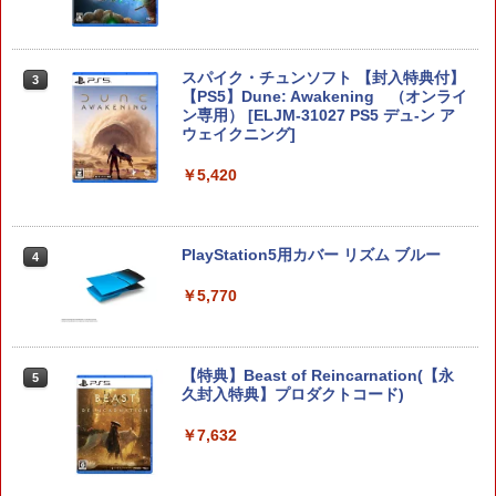
スパイク・チュンソフト 【封入特典付】
3
【中古】Switch2 星のカービィ ディス
【PS5】Dune: Awakening （オンライ
3
カバリー Nintendo Switch 2 Edit
ン専用） [ELJM-31027 PS5 デュ-ン ア
ion ＋ スターリーワールド (ニンテン
ウェイクニング]
ドースイッチ2)
￥5,420
￥6,778
PlayStation5用カバー リズム ブルー
4
【ダイヤ・プラチナ会員様限定！エント
4
リーでポイント10倍！】【メール便発
￥5,770
送】【新品】Nintendo Switch2 ゲーム
ソフト ヨッシーとフカシギの図鑑
￥6,797
【特典】Beast of Reincarnation(【永
5
久封入特典】プロダクトコード)
￥7,632
【新品】Nintendo Switch2ソフト ヨッ
5
シーとフカシギの図鑑【加納店】