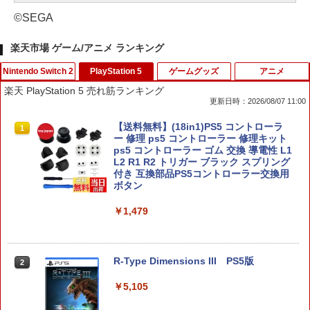
©SEGA
楽天市場 ゲーム/アニメ ランキング
Nintendo Switch 2
PlayStation 5
ゲームグッズ
アニメ
楽天 PlayStation 5 売れ筋ランキング
更新日時：2026/08/07 11:00
【 Nintendo Switch2 ケース対応 】Swi
【送料無料】(18in1)PS5 コントローラ
1
1
tch2用 ケース 専用収納ボックス フルセ
ー 修理 ps5 コントローラー 修理キット
ット対応ケース 防水ナイロン スイッチ
ps5 コントローラー ゴム 交換 導電性 L1
ケース 大容量 防水 防塵 耐衝撃 全面保護
L2 R1 R2 トリガー ブラック スプリング
ギフト 多機能ゲームケース ゲームカー
付き 互換部品PS5コントローラー交換用
ド収納可能 まとめ収納バッグ 大容量タ
ボタン
イプ
￥1,479
￥5,900
R-Type Dimensions III PS5版
2
スプラトゥーン レイダース
2
￥5,105
￥6,507