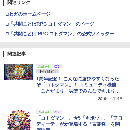
関連リンク
Nintendo Switch 2(日本語・国内専用)
【純正品】ディスクドライブ(CFI-ZDD1
3
ラー (ロボット ホワイト)
3
￥1,380
J) PlayStation 5
￥9,900
￥55,871
□セガのホームページ
￥7,681
￥11,849
劇場版「鬼滅の刃」無限城編 第一章 猗
□「共闘ことばRPG コトダマン」のページ
3
Nintendo Switch 2 背面 保護 フィルム
4
窩座再来 通常版 [DVD]
【楽天ブックス限定先着特典+早期予約
OverLay 抗菌 Brilliant for ニンテンドー
4
□「共闘ことば RPG コトダマン」の公式ツイッター
特典】ラブライブ！スーパースター!! Li
【純正品】Xbox 充電式バッテリー + US
Hydro Ag+ 抗菌 抗ウイルス 高光沢タイ
4
￥3,523
【純正品】DualSense ワイヤレスコン
ella! 7th LoveLive! ～Fly! MUSIC WOR
B-C ケーブル
ニンテンドープリペイド番号 9000円|オ
4
プ
4
トローラー ミッドナイト ブラック(CFI-
LD♪～ Blu-ray BOX【Blu-ray】(A4クリ
ンラインコード版
ZCT2J01)
アファイル+アクリルキーホルダー11種
￥2,618
￥1,393
関連記事
セット+B5ステッカーシートセット(2種1
￥9,000
セット)) [ Liella! ]
￥10,737
劇場版「鬼滅の刃」無限城編 第一章 猗
4
Android
iOS
窩座再来 完全生産限定版 [Blu-ray]
￥24,750
【特別企画】
Nintendo Switch 2 保護 フィルム Over
5
【純正品】Xbox ワイヤレス コントロー
ニンテンドープリペイド番号 5000円|オ
5
Lay Plus for ニンテンドー 液晶保護 ア
1周年記念！ こんなに遊びやすくなった
5
￥8,698
【純正品】DualSense ワイヤレスコン
ラー (カーボンブラック)
ンラインコード版
5
ンチグレア 反射防止 非光沢 指紋防止
ぞ「コトダマン」！ コミュニティ機能
トローラー(CFI-ZCT2J)
「ことだまり」実装でみんなでもより遊
新世紀GPX サイバーフォーミュラ BD A
￥8,020
5
￥5,000
￥1,045
LL ROUNDS COLLECTION ～OVA Seri
びやすく!!
￥10,737
2019年4月16日
es～【Blu-ray】 [ 金丸淳一 ]
【Amazon.co.jp限定】劇場版モノノ怪
5
第三章 蛇神 (オリジナル特典:オリジナル
￥30,800
Android
iOS
巾着＋メーカー特典:【坤と離】二振りの
「コトダマン」、★5「キボウ」、「フロ
剣、十翼より来たる！スタジオ描き下ろ
ディーテ」が新登場する「言霊祭」を開
しイラストボード付) [DVD]