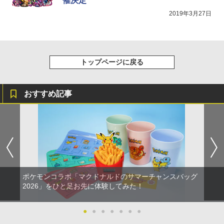
催決定
￥8,800
2019年3月27日
トップページに戻る
おすすめ記事
ポケモンコラボ「マクドナルドのサマーチャンスバッグ
2026」をひと足お先に体験してみた！
●
●
●
●
●
●
●