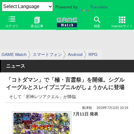
Powered by
Translate
カテゴリ
過去記事
検索
Impressサイト
GAME Watch
スマートフォン
Android
RPG
ニュース
「コトダマン」で「極・言霊祭」を開催。シグル
イーグルとスレイプニプニルがしょうかんに登場
そして「邪神レツアクエル」が降臨
船津稔
2019年7月12日 10:19
7月11日 発表