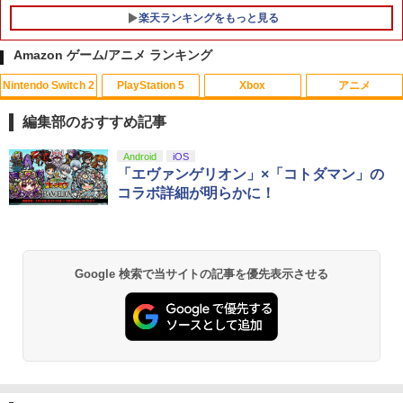
￥6,800
楽天ランキングをもっと見る
Amazon ゲーム/アニメ ランキング
Nintendo Switch 2
PlayStation 5
Xbox
アニメ
【中古】学園へヴン おかわりっ! ベスト
【中古】Blu-ray▼メアリーと秘密の王
1
1
版
国 3D ブルーレイディスク 3D再生専用
編集部のおすすめ記事
レンタル落ち ケース無
￥350
スプラトゥーン レイダース|オンライン
PlayStation 5 デジタル・エディション
【純正品】Xbox ワイヤレス コントロー
【Amazon.co.jp限定】劇場版モノノ怪
Android
iOS
1
1
1
1
￥971
コード版
日本語専用 Console Language: Japan
ラー + USB-C® ケーブル
第三章 蛇神 (Amazon.co.jp限定オリジ
「エヴァンゲリオン」×「コトダマン」の
ese only (CFI-2200B01)
ナル三方背収納ケース付きコレクション)
コラボ詳細が明らかに！
(オリジナル特典:オリジナル巾着＋メー
￥5,832
￥8,300
NewスーパーマリオブラザーズWii ノコ
2
カー特典:【坤と離】二振りの剣、十翼よ
￥55,000
ノコエアホッケー
劇場アニメ『ベルサイユのばら』 通常版
2
り来たる！スタジオ描き下ろしイラスト
【Blu-ray】 [ 池田理代子 ]
ボード付) [Blu-ray]
￥1,254
Xbox プリペイドカード 5,000円 デジタ
2
Google 検索で当サイトの記事を優先表示させる
￥4,469
￥10,780
スプラトゥーン レイダース -Switch2
Beast of Reincarnation -PS5 【特典】
ルコード 【旧 Xbox ギフトカード】 [オ
2
2
プロダクトコード 封入
ンラインコード]
￥6,455
【楽天ランキング1位入賞】自動タップ
3
￥7,286
￥5,000
機 オートクリッカー 連打装置 USB給電
劇場版「鬼滅の刃」無限城編 第一章 猗
2
【楽天ブックス限定先着特典】ゾンビラ
クリップ式 スマホ自動操作 日本語説明
3
窩座再来 通常版 [Blu-ray]
ンドサガLIVE～フランシュシュ ゆめぎ
書付き iPhone/Android対応 いいね/ゲ
んがフェスティバル～【Blu-ray】(アク
ーム周回/ライブ/推し活対応 (ブラック)
￥3,964
リルコースター) [ フランシュシュ ]
【純正品】Xbox ワイヤレス コントロー
3