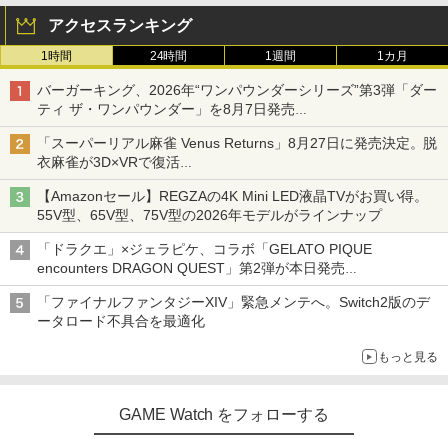
アクセスランキング
1時間
24時間
1週間
1カ月
バーガーキング、2026年“ワンパウンダーシリーズ”第3弾「ダー
ティ ザ・ワンパウンダー」を8月7日発売
「特製ガーリックマヨソース」を使用した超大型チーズバーガー
「スーパーリアル麻雀 Venus Returns」8月27日に発売決定。脱
衣麻雀が3D×VRで復活
発売から2週間は20%オフになるセールが実施
【Amazonセール】REGZAの4K Mini LED液晶TVがお買い得。
55V型、65V型、75V型の2026年モデルがラインナップ
「ドラクエ」×ジェラピケ、コラボ「GELATO PIQUE
encounters DRAGON QUEST」第2弾が本日発売
アイスカップに入ったスライムやわたぼう、ベビーサタンなどが
「ファイナルファンタジーXIV」緊急メンテへ。Switch2版のデ
オリジナルアートで登場
ータロード不具合を最適化
もっと見る
GAME Watch をフォローする