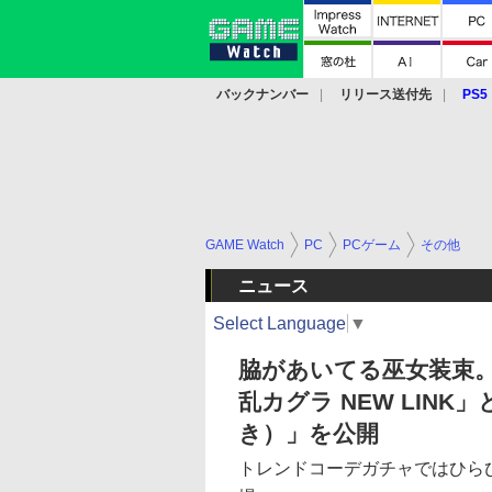
バックナンバー
リリース送付先
PS5
モバイル
eスポーツ
クラウド
PS
GAME Watch
PC
PCゲーム
その他
ニュース
Select Language
▼
脇があいてる巫女装束。
乱カグラ NEW LIN
き）」を公開
トレンドコーデガチャではひら