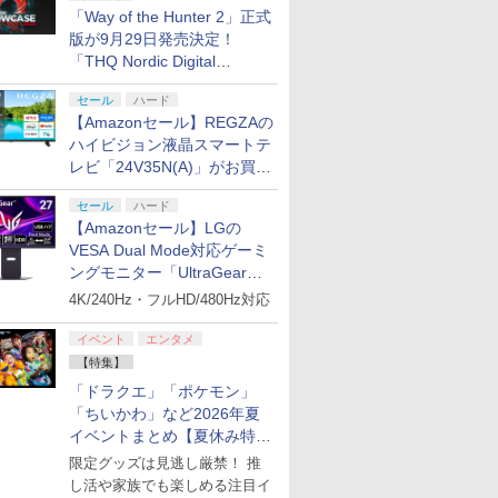
「Way of the Hunter 2」正式
版が9月29日発売決定！
「THQ Nordic Digital
Showcase 2026」まとめ
セール
ハード
【Amazonセール】REGZAの
ハイビジョン液晶スマートテ
レビ「24V35N(A)」がお買い
得！
セール
ハード
【Amazonセール】LGの
VESA Dual Mode対応ゲーミ
ングモニター「UltraGear
27G850A-B」がお買い得！
4K/240Hz・フルHD/480Hz対応
イベント
エンタメ
【特集】
「ドラクエ」「ポケモン」
「ちいかわ」など2026年夏
イベントまとめ【夏休み特
集】
限定グッズは見逃し厳禁！ 推
し活や家族でも楽しめる注目イ