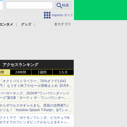
Impress サイト
全カテゴリ
エンタメ
グッズ
アクセスランキング
時間
24時間
1週間
1カ月
「オクトパストラベラー」70%オフで1,643
円！ もうすぐ終了のセール情報まとめ【8月8日
更新】
バーガーキング、2026年“ワンパウンダーシリ
ニンテンドーeショップでは「大神 絶景版」が
ーズ”第3弾「ダーティ ザ・ワンパウンダー」を
67%オフで990円
8月7日発売
そらザウルスやギャルきち、団長の吉野家Tシ
「特製ガーリックマヨソース」を使用した超大
ャツも！「hololive Splash T-Party!」全Tシャツ
型チーズバーガー
ラインナップ公開＆オンライン販売開始
ファミマで「ポケモンフレンダ」ピカチュウ&
ゼラオラのフレンダピックがもらえるキャンペ
ーン開催！