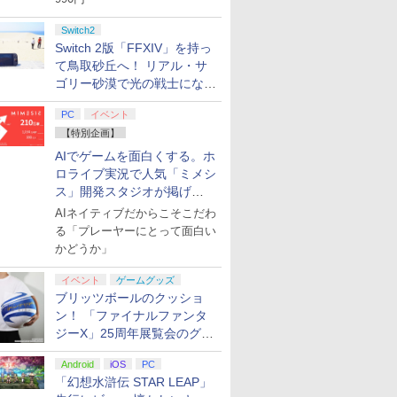
Switch2
Switch 2版「FFXIV」を持っ
て鳥取砂丘へ！ リアル・サ
ゴリー砂漠で光の戦士になっ
てみた
PC
イベント
【特別企画】
AIでゲームを面白くする。ホ
ロライブ実況で人気「ミメシ
ス」開発スタジオが掲げ
る“AI活用の信念”とは？【講
AIネイティブだからこそこだわ
演レポート】
る「プレーヤーにとって面白い
かどうか」
7
7
7
7
8
8
8
8
9
9
9
9
10
10
10
10
イベント
ゲームグッズ
ブリッツボールのクッショ
ン！ 「ファイナルファンタ
ジーX」25周年展覧会のグッ
ズ情報が公開
Android
iOS
PC
ル便OK]
P10倍
0時〜全品ポ
ス限定全
【特典】進撃の巨人3
【中古】PS5ペルソナ
【中古】『ポケットモ
【楽天ブックス限定全
[switch2対応!! 安心の
オリ特付【即納可能】
【中古】ネオジオCDソ
【楽天ブックス限定全
ファイアーエムブレム
【特典】Marvel’s
【正規品】Brook
【楽天ブックス限定全
マリオテニ
【送料無料
SEGA セ
最終楽章 
「幻想水滸伝 STAR LEAP」
ung
ー】【中
！要エント
全巻購入特
Switch2版(【早期購入
3 リロード
ンスター ソード・シー
巻購入特典+全巻購入特
国内メーカー] Switch
【新品】【PS5】牧場
フト リアルバウト 餓狼
巻購入特典+全巻購入特
万紫千紅
Wolverine(【早期購入
Wingman FGC VX ア
巻購入特典+全巻購入
ー[Nintend
PS5 PlaySt
ブミニW/
ォニアム 前