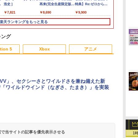
￥3,888
 あ
田
ジャー Switch2版(【早
スマホ ゲーミング FPS
ターパック（ダウンロ
浩史 ]
【Switch】パワフルプ
Version [ELJM-30585
【コレクター開発x国
再来(完全生産限定版)
でポイント10倍！】
特典】Re:ゼロから始
microSD Exp
古】[PS5] 
リー】セガ S
典+他】【発
￥3,984
期購入封入特典】プレ
音ゲー 荒野行動 PUBG
ード版）※720ポイン
ロ野球2026-2027
PS5 バイオハザード
内製造】 ハード コレ
【Blu-ray】 [ 吾峠呼世
【メール便発送】【新
める異世界生活 4th
Card 256GB f
3(KIWAMI 3
ドライブミニ
お取り寄せ】R
￥6,943
￥2,480
￥980
￥7,821
￥7,620
￥2,790
￥880
￥8,690
￥8,100
￥9,900
￥8,200
￥3,980
￥7,260
￥9,900
オーダーパック＋「デ
Apex CoD 高感度 銀繊
トまでご利用可
[HAC-P-BQPYA NSW
RE2]
クションケース UVカ
晴 ]
品】Nintendo Switch
season 4【Blu-ray】
Nintendo Swi
3外伝 Dark T
ーラー HAA-2
から始める異
ジモンカードゲーム」
維 手汗対策 鬼サック
パワフルプロヤキュウ
ット 透明 保護 保管 ク
2 ゲームソフト ぽこ あ
(オリジナルA5キャラ
イッチ2)
クタイズ) セ
古】
4th season 
楽天ランキングをもっと見る
プレイアブルカード)
22個入り
2026-2027]
リアケース（ WSC ワ
ポケモン POT-P-
ファイングラフ+長月
(20260212)
ray】(オリジ
ンダースワンカラー用
AAB5A
達平書き下ろし小説) [
ャラファイン
）
長月達平 ]
月達平書き下
キング
+アニメ描き下
クリアポスター)
tion 5
Xbox
アニメ
達平 ]
3
3
3
3
4
4
4
4
5
5
5
5
6
6
6
6
XVV」、セクシーさとワイルドさを兼ね備えた新
着「ワイルドウインド（なぎさ、たまき）」を実装
ダ
イ
無
Nintendo Switch 2(日
【純正品】ディスクド
【純正品】Xbox ワイ
【Amazon.co.jp限
ニンテンドープリペイ
【純正品】DualSense
【純正品】Xbox 充電
劇場版「鬼滅の刃」無
ニンテンドープリペイ
【純正品】DualSense
【国内正規品】
【Amazon.co.jp限
ニンテンドー
プレイステー
【純正品】Xbox
『映画 ラブ
ー
座再
本語・国内専用)
ライブ(CFI-ZDD1J)
ヤレス コントローラー
定】劇場版モノノ怪 第
ド番号 9000円|オンラ
ワイヤレスコントロー
式バッテリー + USB-C
限城編 第一章 猗窩座
ド番号 5000円|オンラ
ワイヤレスコントロー
Thrustmaster スラス
定】劇場版モノノ怪 第
ド番号 1000
トアチケット 10
ワイヤレス 
ノ空女学院ス
コ
PlayStation 5
(カーボンブラック)
三章 蛇神
インコード版
ラー ミッドナイト ブ
ケーブル
再来 完全生産限定版
インコード版
ラー(CFI-ZCT2J)
トマスター TH8S シフ
三章 蛇神 (オリジナル
インコード版
オンラインコ
ラー Series 2
イドルクラブ B
￥55,491
(Amazon.co.jp限定オ
ラック(CFI-ZCT2J01)
[Blu-ray]
ター - PC、PS4、
特典:オリジナル巾着＋
Edition (ホ
Garden Part
 検索で当サイトの記事を優先表示させる
￥11,980
￥8,020
￥10,780
￥9,000
￥10,737
￥2,618
￥8,698
￥5,000
￥10,737
￥14,141
￥8,800
￥1,000
￥10,000
￥18,500
￥8,589
1
リジナル三方背収納ケ
PS5、PS5 Pro、Xbox
メーカー特典:【坤と
ray（特装限