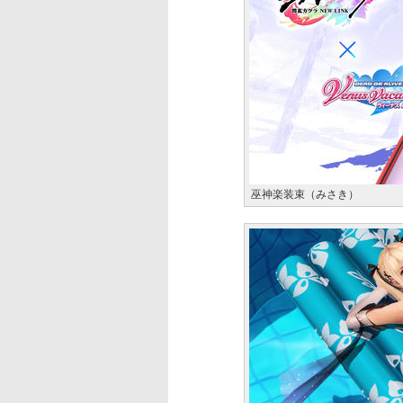
巫神楽装束（みさき）