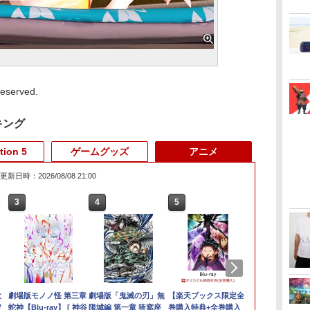
served.
キング
tion 5
ゲームグッズ
アニメ
更新日時：2026/08/08 21:00
3
3
3
3
4
4
4
4
5
5
5
5
6
6
6
6
倍
スX
ン
大
【特典】デジモンスト
【ジャンボPACK】鬼
[Switch] Pokemon
劇場版モノノ怪 第三章
コナミデジタルエンタ
カプコン 【PS5】
WSC / EYESRAIL レト
劇場版「鬼滅の刃」無
【ダイヤ・プラチナ会
HELLDIVERS 2
【中古】ピクミン3 デ
【楽天ブックス限定全
在庫あり[メー
【当店独自で＋
【8/4(火)2
【楽天ブック
中
定
ーリー タイムストレン
エイム 指サック ゲーム
Champions + スター
蛇神【Blu-ray】 [ 神谷
テインメント
BIOHAZARD RE:2 Z
ロゲーム ガーディアン
限城編 第一章 猗窩座
員様限定！エントリー
ラックス -Switch
巻購入特典+全巻購入
【新品】Sams
★要エントリ
イント10倍
巻購入特典+