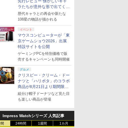
先行レビュー 懐かしいキャ
ress
龍が如く 極
EGA メガ
売日以降の
封入特典】DLC)
ルド』ダブルパック -
典】Re:ゼロから始め
Switch2 コントローラ
物語 Let’s！風のグラ
伝説2(CD-ROM)
典】Re:ゼロから始め
封入特典】DLC)
ーケードコントローラ
特典】Re:ゼロから始
2] / ゲーム
DualSen
ー2個 /HA
定 新規シ
ラたちが意外な形で出てくる
￥4,066
￥8,970
or
) / 龍が如く
 コントロ
e:ゼロ
Switch【ダブルパック
る異世界生活 4th
ー 有機ELモデル Lite
ンドバザール［PS5
る異世界生活 4th
ー変換アダプター
める異世界生活 4th
コントロー
2523/19J
&UHD付き
￥8,518
￥8,130
￥9,900
￥4,375
￥5,670
￥9,500
￥9,900
￥7,620
￥9,980
￥9,900
￥8,980
￥8,220
￥13,900
￥10,296
シリーズ完全新作！
歴代キャラとの再会や新たな
tch 2 (ス
ies(ダー
526 【中
世界生活
限定特典】ヨーギラス
season 5【Blu-ray】
スイッチ2 スイッチ ワ
版］★浅草マッハオリ
season 2【Blu-ray】
PS5/PS4/PC対応 レイ
season 3【Blu-ray】
インディゴ (
ンク/67【
【Blu-ray
ガ
1【Blu-
とジャラコとの特別な
(オリジナルA5キャラ
イヤレス プロコン プロ
ジナル特典マイクロフ
(オリジナルA5キャラ
テンシ低減 マルチプラ
(オリジナルA5キャラ
ZCT1J11
ーション) ]
108星の物語が描かれる
ナルA5キ
マックスレイドバトル
ファイングラフ+長月達
コントローラー switch
ァイバークロス付★
ファイングラフ+長月達
ットフォーム対応 安
ファイングラフ+長月
ンス
グラフ+長
ができるシリアルコー
平書き下ろし小説) [ 長
コントローラ プロコン
平書き下ろし小説) [ 長
心の1年保証
達平書き下ろし小説) [
イベント
ろし小説
ド2種&【予約者限定特
月達平 ]
switch プロコン2 ワイ
月達平 ]
長月達平 ]
マウスコンピューターが「東
ろしA3
典】「ポケモンひみつ
ヤレスコントローラー
京ゲームショウ2026」出展
 [ 長月
クラブ」のメンバーに
ジョイコン 連射機能
特設サイトを公開
なれるシリアルコード
配信
ゲーミングPCを特別価格で販
売するキャンペーンも同時開催
7
7
7
7
8
8
8
8
9
9
9
9
10
10
10
10
グルメ
クリスピー・クリーム・ドー
ナツと「ハリポタ」のコラボ
商品が8月21日より期間限定
で発売
組分け帽子ドーナツなど見た目
も楽しい商品が登場
プリペイ
ション ス
 Elite
ライブ！蓮
ぽこ あ ポケモン エキ
PlayStation 5 デジタ
GameSir G7 HE 有線
劇場版「鬼滅の刃」無
ニンテンドープリペイ
プレイステーション ス
HyperX Clutch
【Amazon.co.jp限
ニンテンドープリペイ
プレイステーション ス
GameSir G7 SE 有線
ヤマトよ永遠に
ニンテンド
【Amazon.
8BitDo M
【Amazon.
円|オンラ
,000円|
コントロー
クールア
スパンションパス|オン
ル・エディション 日本
ゲームコントローラー
限城編 第一章 猗窩座再
ド番号 500円|オンライ
トアチケット 3,000円|
Gladiate Xbox公式ラ
定】劇場版モノノ怪 第
ド番号 2000円|オンラ
トアチケット 15,000円
ゲームコントローラー
REBEL3199 7 [Blu-
ド番号 30
定】 Logic
ーズX | S
定】劇場版
ード版
 Core
loom
ラインコード版
語専用 (CFI-2200B01)
XBOX Series X|S
来 完全生産限定版
ンコード版
オンラインコード版
イセンス ゲーミング コ
三章 蛇神 (オリジナル
インコード版
|オンラインコード版
XBOX Series X|S
ray]
インコード
コン G92
One、およ
ヤバイやつ」
Impress Watchシリーズ 人気記事
ワイト)
y』Blu-
+ ディスクドライブ
XBOX One Windows
[DVD]
ントローラー 有線 日本
特典:オリジナル巾着＋
XBOX One Windows
リスモ7 Fo
の有線コン
ray（Amaz
￥4,400
￥66,980
￥7,999
￥7,828
￥500
￥3,000
￥4,980
￥9,900
￥2,000
￥15,000
￥6,499
￥8,760
￥3,000
￥38,800
￥4,590
￥8,800
時間
24時間
1週間
1カ月
定版）
(CFI-ZDD1J) セット
10/11用 PCコントロー
正規代理店品 6L366AA
メーカー特典:【坤と
10/11用 PCコントロー
Horizon 6
6ボタンレイ
典：Blu-