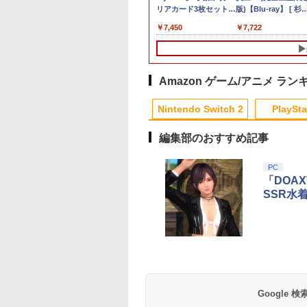
特典】DLC)
ードコントローラ
】Re:ゼロから始
2] / ゲーム
DualSense ワイヤレス
ー2個 /HAA-
定 新規シーンコンテ集
でポイント10倍！】
LH [YF2430]
ン10
リアカード3枚セット
古】[Switch2] ぽこ
版)【Blu-ray】 [ 杉
970
￥2,237
￥810
換アダプター
異世界生活 4th
コントローラー クロマ
2523/19J175619/ABラ
&UHD付き特装版)
【メール便発送】【新
（竈門炭治郎、冨岡義
ポケモン(20260305)
智和 ]
620
980
900
￥8,980
￥8,220
￥13,900
￥10,296
￥6,750
￥820
￥583
￥7,450
￥6,880
￥7,722
/PS4/PC対応 レイ
son 3【Blu-ray】
インディゴ (CFI-
ンク/67【中古】
【Blu-ray】 [ (アニメ
品】任天堂 Nintendo
勇、猗窩座）】 劇場版
シ低減 マルチプラ
リジナルA5キャラ
ZCT1J11) デュアルセ
ーション) ]
Switch 2 ゲームソフト
「鬼滅の刃」無限城編
フォーム対応 安
イングラフ+長月
ンス
スプラトゥーン レイダ
第一章 猗窩座再来
1年保証
書き下ろし小説) [
ース
達平 ]
Amazon ゲーム/アニメ ラン
Nintendo Switch 2
PlaySta
編集部のおすすめ記事
10
10
10
10
1
1
1
1
2
2
2
2
PC
「DOA
SSR水
テンドープリペイ
イステーション ス
eSir G7 SE 有線
トよ永遠に
ニンテンドープリペイ
【Amazon.co.jp限
8BitDo M30 Xboxシリ
【Amazon.co.jp限
スプラトゥーン レイダ
PlayStation 5 デジタ
【純正品】Xbox ワイ
劇場版「鬼滅の刃」無
スプラトゥーン レイ
Beast of
【純正品】Xbox ワ
劇場版「鬼滅の刃」
号 2000円|オンラ
チケット 15,000円
ムコントローラー
EL3199 7 [Blu-
ド番号 3000円|オンラ
定】 Logicool G ハン
ーズX | S、Xbox
定】劇場版「僕の心の
ース|オンラインコード
ル・エディション 日本
ヤレス コントローラー
限城編 第一章 猗窩座再
ース -Switch2
Reincarnation -PS5
ヤレス コントローラ
限城編 第一章 猗窩
コード版
ンラインコード版
X Series X|S
インコード版
コン G923 グランツー
One、およびWindows
ヤバイやつ」 Blu-
版
語専用 Console
+ USB-C® ケーブル
来 通常版 [Blu-ray]
【特典】プロダクト
(ロボット ホワイト)
来 通常版 [DVD]
￥6,446
X One Windows
リスモ7 Forza
の有線コントローラー
ray（Amazon.co.jp特
Language: Japanese
ード 封入
Google
000
,000
499
760
￥3,000
￥38,800
￥4,590
￥8,800
￥5,832
￥55,000
￥8,300
￥3,982
￥7,286
￥7,681
￥3,523
/11用 PCコントロー
Horizon 6 G923d
6ボタンレイアウト - 正
典：Blu-rayスリーブケ
only (CFI-2200B01)