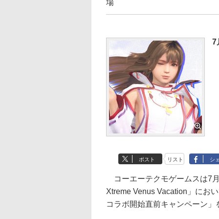
場
7
ポスト
リスト
シ
コーエーテクモゲームスは7月4日、W
Xtreme Venus Vacatio
コラボ開始直前キャンペーン」