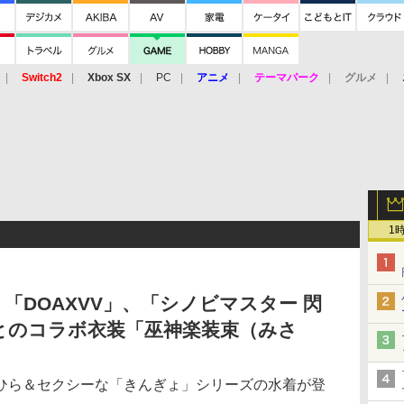
Switch2
Xbox SX
PC
アニメ
テーマパーク
グルメ
 Vita
3DS
アーケード
VR
1
「DOAXVV」、「シノビマスター 閃
K」とのコラボ衣装「巫神楽装束（みさ
ひら＆セクシーな「きんぎょ」シリーズの水着が登