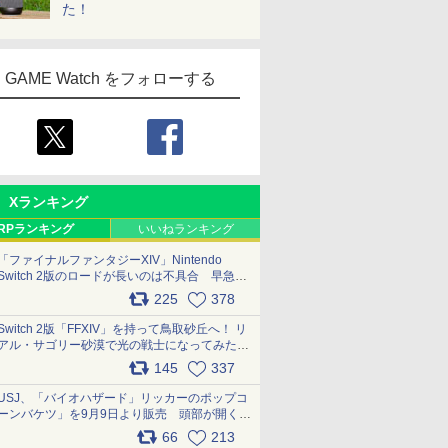
た！
GAME Watch をフォローする
Xランキング
RPランキング
いいねランキング
「ファイナルファンタジーXIV」Nintendo
Switch 2版のロードが長いのは不具合 早急に
アップデートできるよう対応中
225
378
pic.x.com/s9S3nRCAGa
Switch 2版「FFXIV」を持って鳥取砂丘へ！ リ
アル・サゴリー砂漠で光の戦士になってみた
pic.x.com/qyOfL2uv1n
145
337
USJ、「バイオハザード」リッカーのポップコ
ーンバケツ」を9月9日より販売 頭部が開く仕
組み。味は恐怖を堪のう「味噌フレーバー」
66
213
pic.x.com/81MuXGahVM