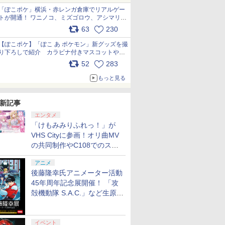
「ぽこポケ」横浜・赤レンガ倉庫でリアルゲー
トが開通！ ワニノコ、ミズゴロウ、アシマリ登
場シーンをレポート pic.x.com/LDgEByVl6D
63
230
【ぽこポケ】「ぽこ あ ポケモン」新グッズを撮
り下ろしで紹介 カラビナ付きマスコットやス
クエアポーチが仲間入り
52
283
pic.x.com/XmVAgBxaW5
もっと見る
新記事
エンタメ
「けもみみりふれっ！」が
VHS Cityに参画！オリ曲MV
の共同制作やC108でのスペ
シャルコラボ広告を掲出
アニメ
後藤隆幸氏アニメーター活動
45年周年記念展開催！ 「攻
殻機動隊 S.A.C.」など生原
画、総作画監督修正が展示
イベント