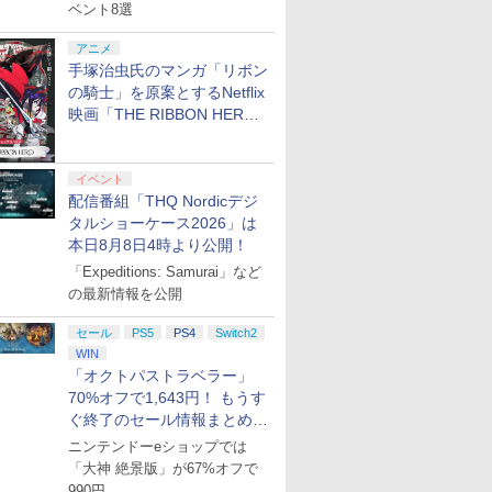
ベント8選
アニメ
手塚治虫氏のマンガ「リボン
の騎士」を原案とするNetflix
映画「THE RIBBON HERO
リボンヒーロー」本日配信開
始
イベント
配信番組「THQ Nordicデジ
タルショーケース2026」は
本日8月8日4時より公開！
「Expeditions: Samurai」など
の最新情報を公開
セール
PS5
PS4
Switch2
WIN
「オクトパストラベラー」
70%オフで1,643円！ もうす
ぐ終了のセール情報まとめ
【8月8日更新】
ニンテンドーeショップでは
「大神 絶景版」が67%オフで
990円