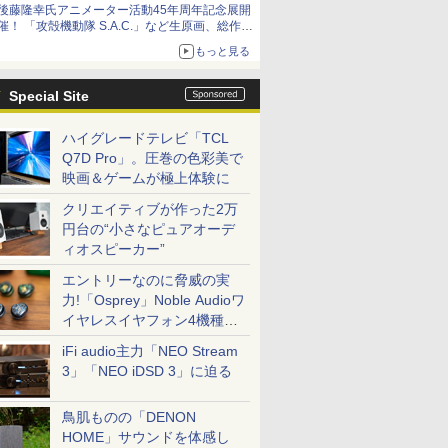
後藤隆幸氏アニメーター活動45年周年記念展開
催！ 「攻殻機動隊 S.A.C.」など生原画、総作画
監督修正が展示
もっと見る
Special Site
ハイグレードテレビ「TCL
Q7D Pro」。圧巻の色彩美で
映画＆ゲームが極上体験に
クリエイティブが作った2万
円台の“小さなピュアオーデ
ィオスピーカー”
エントリーなのに脅威の実
力!「Osprey」Noble Audioワ
イヤレスイヤフォン4機種を
一気に聴く
iFi audio主力「NEO Stream
3」「NEO iDSD 3」に迫る
鳥肌ものの「DENON
HOME」サウンドを体感し