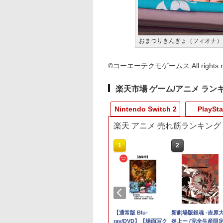
おまつりきんぎょ（フィオナ）
©コーエーテクモゲームス All rights re
楽天市場 ゲーム/アニメ ラン
Nintendo Switch 2
PlaySta
楽天 アニメ 売れ筋ランキング
10
10
10
10
1
1
1
1
2
2
2
2
イアーエムブレム
】Marvel’s
規品】Brook
天ブックス限定全
マリオテニス フィーバ
【送料無料】【中古】
SEGA セガ/メガドライ
最終楽章 響け！ユーフ
【ダイヤ・プラチナ会
ゲームテック エイミン
【中古】ワールドサッ
【通常版 Blu-
【当店独自で＋P10
【中古】PS5イー
【中古】ポケットモ
新劇場版銀魂 -吉原
千紅
lverine(【早期購入
gman FGC VX ア
入特典+全巻購入
ー[Nintendo Switch
PS5 PlayStation 5
ブミニW/コントローラ
ォニアム 前編 (数量限
員様限定！エントリー
グスティック Tornado
カーウイニングイレブ
ray/DVD】【場面写ク
★要エントリー】【
−NORDICS−
スター サン - 3DS
炎上ー (完全生産限