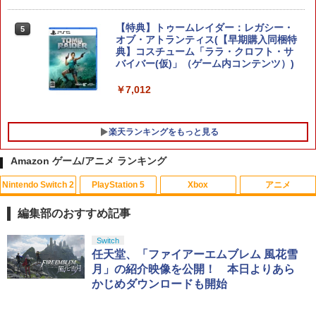
【特典】トゥームレイダー：レガシー・
5
オブ・アトランティス(【早期購入同梱特
鬼武者 Way of the Sword 【Switch2】
5
典】コスチューム「ララ・クロフト・サ
POT-P-ABNMA
バイバー(仮)」（ゲーム内コンテンツ）)
￥7,730
￥7,012
楽天ランキングをもっと見る
Amazon ゲーム/アニメ ランキング
Nintendo Switch 2
PlayStation 5
Xbox
アニメ
PS Vita 2000 アナログスティック・スラ
【中古】おそ松さん 第五松（初回生産
1
1
イドパッド修理用基板 部品 パーツ L R
限定版 Blu-ray DISC）/Blu−ray Dis
編集部のおすすめ記事
互換 黒 ブラック オリジナルウエス スラ
c/EYXA-10744
イドパッド
スプラトゥーン レイダース|オンライン
PlayStation 5 デジタル・エディション
【純正品】Xbox ワイヤレス コントロー
劇場版「鬼滅の刃」無限城編 第一章 猗
Switch
1
1
1
1
￥272
コード版
日本語専用 Console Language: Japan
ラー + USB-C® ケーブル
窩座再来 通常版 [Blu-ray]
任天堂、「ファイアーエムブレム 風花雪
￥750
ese only (CFI-2200B01)
月」の紹介映像を公開！ 本日よりあら
￥5,832
￥8,300
￥3,982
かじめダウンロードも開始
￥55,000
猫物語 黒 つばさファミリー 上・下 セッ
2
＼マラソン限定★エントリーでP10倍／S
ト 全巻 完全生産限定版 物語シリーズ
2