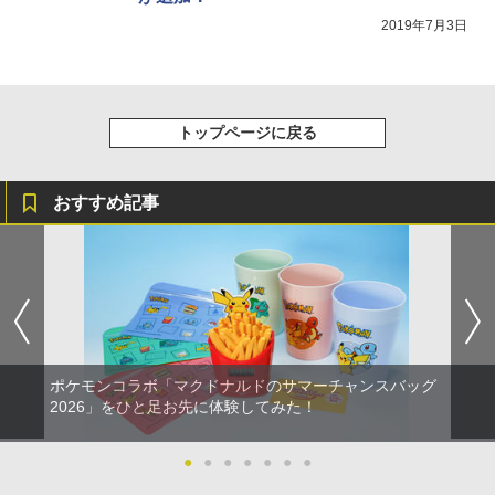
編 第一章 猗窩座再来(通常版)【Blu-ra
ンラインコード版
5
トローラー(CFI-ZCT2J)
s X|S 対応の高精度 H パターン シフター
y】/アニメーション[Blu-ray]【返品種別
2019年7月3日
A】
レトロフリーク レッド×ホワイト ( レト
￥5,000
5
￥10,737
￥14,141
ロゲーム互換機 )（ コントローラーアダ
プターセット ）CY-RF-RW HDMI出力 ど
￥4,400
『映画 ラブライブ！蓮ノ空女学院スクー
5
こでもセーブ 互換機種 FC SFC SNES G
ルアイドルクラブ Bloom Garden Part
B GBC GBA MD GEN PCE TG-16 PCE
y』Blu-ray（特装限定版）
トップページに戻る
SG
￥8,589
￥25,300
おすすめ記事
ポケモンコラボ「マクドナルドのサマーチャンスバッグ
2026」をひと足お先に体験してみた！
●
●
●
●
●
●
●