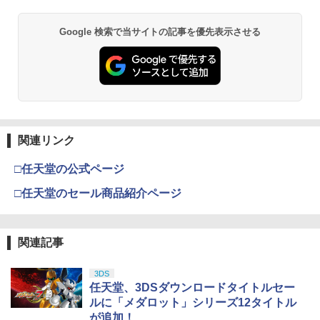
team Deck OLED / LCD フィルム 保護
【Blu-ray】
【純正品】Xbox ワイヤレス コントロー
フィルム ガラスフィルム 本体 保護 フィ
2
スプラトゥーン レイダース -Switch2
劇場版「鬼滅の刃」無限城編 第一章 猗
Beast of Reincarnation -PS5 【特典】
ラー (ロボット ホワイト)
2
2
ルム シート 液晶保護 ガラス スチーム ス
2
￥320
Google 検索で当サイトの記事を優先表示させる
窩座再来 通常版 [DVD]
プロダクトコード 封入
チームデック OLED スチームデック LC
￥6,447
D ガイド枠 指紋防止
￥7,681
￥3,523
￥7,286
￥998
【中古】【Blu−ray】ファイナルファン
3
タジーVII アドベントチルドレン コン
【純正品】Xbox ワイヤレス コントロー
プリート 初回限定版 PS3版「ファイ
3
ラー (カーボンブラック)
ナルファンタジーXIII」体験版・スリー
Nintendo Switch 2(日本語・国内専用)
【Amazon.co.jp限定】劇場版モノノ怪
【純正品】ディスクドライブ(CFI-ZDD1
3
3
3
Nintendo Switch2 専用 スリムハードポ
ブケース付 / アニメ
3
第三章 蛇神 (Amazon.co.jp限定オリジ
J) PlayStation 5
関連リンク
ーチ 収納ケース ハードケース ポーチ 収
￥8,020
ナル三方背収納ケース付きコレクション)
￥55,491
納バッグ 耐衝撃 スイッチ2 キャリングケ
￥540
(オリジナル特典:オリジナル巾着＋メー
￥11,849
ース 軽量 ◇ALW-PU-001
□任天堂の公式ページ
カー特典:【坤と離】二振りの剣、十翼よ
り来たる！スタジオ描き下ろしイラスト
□任天堂のセール商品紹介ページ
￥1,680
【純正品】Xbox 充電式バッテリー + US
4
ボード付) [Blu-ray]
B-C ケーブル
【中古】うどんの国の金色毛鞠 第一巻/
4
【純正品】DualSense ワイヤレスコン
ニンテンドープリペイド番号 9000円|オ
4
Blu−ray Disc/VPXY-71489
4
￥10,780
トローラー ミッドナイト ブラック(CFI-
ンラインコード版
￥2,618
ZCT2J01)
関連記事
[Switch 2] ぽこ あ ポケモン エキスパン
￥749
4
ションパス（ダウンロード版）※3,200
￥9,000
￥10,737
ポイントまでご利用可
3DS
劇場版「鬼滅の刃」無限城編 第一章 猗
4
任天堂、3DSダウンロードタイトルセー
窩座再来 完全生産限定版 [Blu-ray]
￥4,400
【国内正規品】Thrustmaster スラスト
5
ルに「メダロット」シリーズ12タイトル
マスター TH8S シフター - PC、PS4、P
【送料無料】劇場版「鬼滅の刃」無限城
ニンテンドープリペイド番号 5000円|オ
5
5
￥8,698
が追加！
【純正品】DualSense ワイヤレスコン
S5、PS5 Pro、Xbox One、Xbox Serie