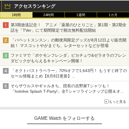
アクセスランキング
1時間
24時間
1週間
1カ月
第3期放送記念！ アニメ「薬屋のひとりごと」第1期・第2期全
話を「TVer」にて期間限定で順次無料配信開始
「パペットスンスン」の郵便局限定グッズが8月12日より販売開
始！ マスコットやがまぐち、レターセットなどが登場
ファミマで「ポケモンフレンダ」ピカチュウ&ゼラオラのフレン
ダピックがもらえるキャンペーン開催！
「オクトパストラベラー」70%オフで1,643円！ もうすぐ終了の
セール情報まとめ【8月8日更新】
ニンテンドーeショップでは「大神 絶景版」が67%オフで990円
そらザウルスやギャルきち、団長の吉野家Tシャツも！
「hololive Splash T-Party!」全Tシャツラインナップ公開＆オン
ライン販売開始
もっと見る
GAME Watch をフォローする