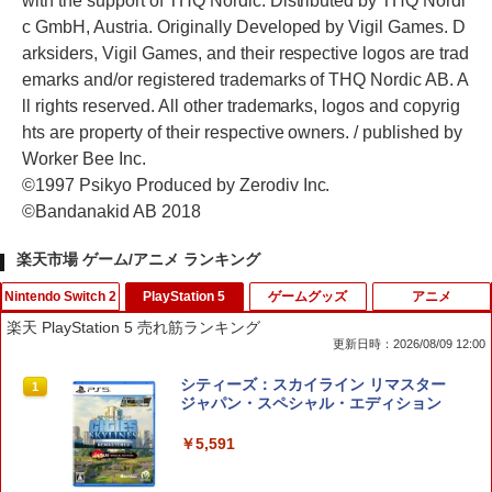
with the support of THQ Nordic. Distributed by THQ Nordi
c GmbH, Austria. Originally Developed by Vigil Games. D
arksiders, Vigil Games, and their respective logos are trad
emarks and/or registered trademarks of THQ Nordic AB. A
ll rights reserved. All other trademarks, logos and copyrig
hts are property of their respective owners. / published by
Worker Bee Inc.
©1997 Psikyo Produced by Zerodiv Inc.
©Bandanakid AB 2018
楽天市場 ゲーム/アニメ ランキング
Nintendo Switch 2
PlayStation 5
ゲームグッズ
アニメ
楽天 PlayStation 5 売れ筋ランキング
更新日時：2026/08/09 12:00
ホリ ワイヤレスホリパッド TURBO for
シティーズ：スカイライン リマスター
1
1
Nintendo Switch 2 ルビーマゼンタ [N
ジャパン・スペシャル・エディション
SX-134]
￥5,591
￥7,580