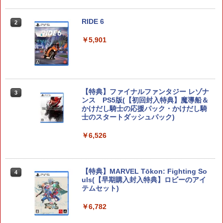
RIDE 6
【特典】ドラゴンクエストモンスターズ
2
2
4 枯れ木の国のビアンカ・フローラ S
witch2版(【早期購入封入特典】冒険ス
￥5,901
タートダッシュセット)
￥7,623
【特典】ファイナルファンタジー レゾナ
3
ンス PS5版(【初回封入特典】魔導船＆
ゼルダの伝説 ブレス オブ ザ ワイルド
3
かけだし騎士の応援パック・かけだし騎
Nintendo Switch 2 Edition
士のスタートダッシュパック)
￥7,680
￥6,526
【特典】MARVEL Tōkon: Fighting So
任天堂 【Switch2】ゼルダの伝説 ブレス
4
4
uls(【早期購入封入特典】ロビーのアイ
オブ ザ ワイルド Nintendo Switch 2 Ed
テムセット)
ition [NXS-P-AAAAH NSW2 ゼルダノデ
ンセツ ブレス オブ ザ ワイルド]
￥6,782
￥7,710