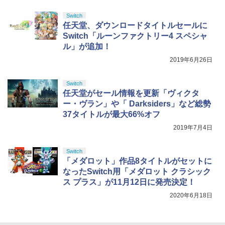
モコン ジョイコン リングコン 調節 シン
4
トローラー ミッドナイト ブラック(CFI-
ルアイドルクラブ Bloom Garden Part
ルコード 【旧 Xbox ギフトカード】 [オ
ンラインコード版
ルアイドルクラブ Bloom Garden Part
プル おしゃれ 白 黒
ZCT2J01)
y』(特装限定版)【Blu-ray】 [ 矢立肇 ]
ンラインコード]
Switch
y』Blu-ray（特装限定版）
￥9,000
任天堂、ダウンロードタイトルセールに
￥1,705
￥10,737
￥8,580
￥5,000
￥8,589
Switch「ルーンファクトリー4 スペシャ
ル」が追加！
ニンテンドープリペイド番号 5000円|オ
2019年6月26日
5
【中古】進め!キノピオ隊長 - Switch
【純正品】DualSense ワイヤレスコン
5
劇場版「鬼滅の刃」無限城編 第一章 猗
【純正品】Xbox ワイヤレス コントロー
ンラインコード版
5
5
5
劇場版「鬼滅の刃」無限城編 第一章 猗
5
トローラー(CFI-ZCT2J)
窩座再来(完全生産限定版)【Blu-ray】 [
ラー (ロボット ホワイト)
窩座再来 完全生産限定版 [DVD]
￥1,981
吾峠呼世晴 ]
Switch
￥5,000
￥10,737
任天堂がセール情報を更新「ヴィクタ
￥7,681
￥7,828
￥8,690
ー・ヴラン」や「 Darksiders」など総勢
37タイトルが最大66%オフ
2019年7月4日
Switch
「メダロット」作品8タイトルがセットに
なったSwitch用「メダロット クラシック
ス プラス」が11月12日に発売決定！
2020年6月18日