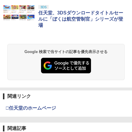
￥584
スプラトゥーン レイダース|オンライン
PlayStation 5 デジタル・エディション
Xbox プリペイドカード 10,000円 デジ
劇場版「鬼滅の刃」無限城編 第一章 猗
3DS
1
1
1
1
￥430
コード版
日本語専用 Console Language: Japan
タルコード 【旧 Xbox ギフトカード】
窩座再来 通常版 [Blu-ray]
任天堂、3DSダウンロードタイトルセー
ese only (CFI-2200B01)
[オンラインコード]
ルに「ぼくは航空管制官」シリーズが登
￥5,832
￥3,964
場
￥55,000
￥10,000
【中古】メモリーズオフ ~それから~ 通
【楽天ブックス限定先着特典+先着特
2
2
常版
典】アイドリッシュセブン First BEAT!
劇場総集編【Blu-ray】(撮り下ろしA4ク
リアファイル+スマホサイズステッカー3
￥660
スプラトゥーン レイダース -Switch2
劇場版「鬼滅の刃」無限城編 第一章 猗
Beast of Reincarnation -PS5 【特典】
Xbox プリペイドカード 1,000円 デジタ
2
2
枚セット+L判ビジュアルカード10枚セッ
2
2
Google 検索で当サイトの記事を優先表示させる
窩座再来 通常版 [DVD]
プロダクトコード 封入
ルコード 【旧 Xbox ギフトカード】 [オ
ト) [ 増田俊樹 ]
ンラインコード]
￥6,455
￥3,523
￥7,286
￥5,500
￥1,000
【中古】PS2 楽勝！パチスロ宣言3リオ
3
デカーニバル・ジュウジカ600式
￥770
Re：CREATORS 7《完全生産限定版》
3
Nintendo Switch 2(日本語・国内専用)
劇場版「鬼滅の刃」無限城編 第一章 猗
【純正品】ディスクドライブ(CFI-ZDD1
3
3
【純正品】Xbox ワイヤレス コントロー
3
(初回限定) 【Blu-ray】
3
窩座再来 完全生産限定版 [Blu-ray]
J) PlayStation 5
関連リンク
ラー + USB-C® ケーブル
￥55,603
￥7,241
￥8,698
￥11,849
￥8,300
□任天堂のホームページ
【レビュー特典】山崎実業 【 石膏ボー
4
ド壁対応 ウォールゲームコントローラー
収納ラック スマート 2個組 】 smart 210
7 2108家電収納 棚 PS5 PS4 プロコン リ
【純正品】DualSense ワイヤレスコン
関連記事
『映画 ラブライブ！蓮ノ空女学院スクー
Xbox プリペイドカード 5,000円 デジタ
ニンテンドープリペイド番号 9000円|オ
4
4
4
4
『映画 ラブライブ！蓮ノ空女学院スクー