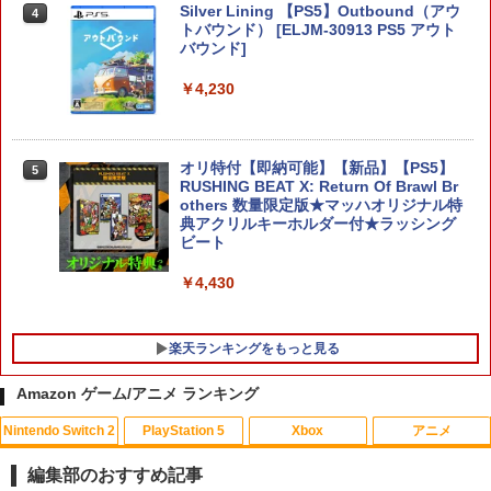
Silver Lining 【PS5】Outbound（アウ
￥8,970
4
トバウンド） [ELJM-30913 PS5 アウト
バウンド]
￥4,230
任天堂 【Switch2】マリオカート ワール
5
ド [BEE-P-AAAAA NSW2 マリオカ-ト
ワ-ルド]
オリ特付【即納可能】【新品】【PS5】
5
RUSHING BEAT X: Return Of Brawl Br
others 数量限定版★マッハオリジナル特
￥8,970
典アクリルキーホルダー付★ラッシング
ビート
￥4,430
楽天ランキングをもっと見る
Amazon ゲーム/アニメ ランキング
Nintendo Switch 2
PlayStation 5
Xbox
アニメ
【中古】クラッシュバンディクーレーシ
【中古】【Blu−ray】．hack ／／Qua
1
1
ング
ntum 1 Amazon．co．jp限定オリジ
編集部のおすすめ記事
ナルCD付 / 橘正紀【監督】