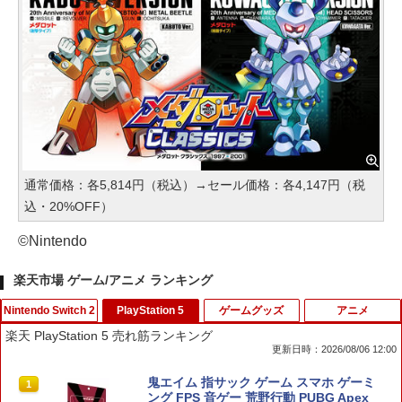
通常価格：各5,814円（税込）→セール価格：各4,147円（税
込・20%OFF）
©Nintendo
楽天市場 ゲーム/アニメ ランキング
Nintendo Switch 2
PlayStation 5
ゲームグッズ
アニメ
楽天 PlayStation 5 売れ筋ランキング
更新日時：2026/08/06 12:00
スーパーマリオブラザーズ ワンダー Nin
鬼エイム 指サック ゲーム スマホ ゲーミ
1
1
tendo Switch 2 Edition ＋ みんなでリ
ング FPS 音ゲー 荒野行動 PUBG Apex