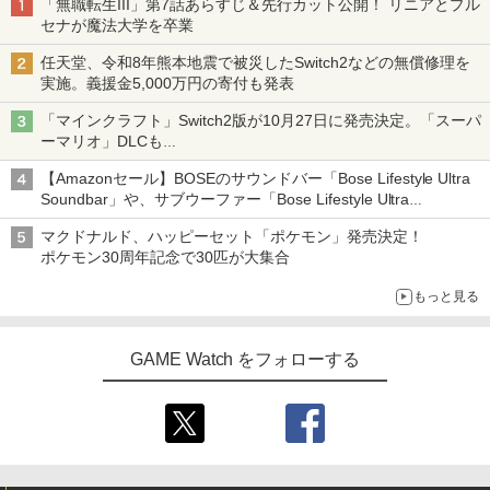
「無職転生III」第7話あらすじ＆先行カット公開！ リニアとプル
セナが魔法大学を卒業
任天堂、令和8年熊本地震で被災したSwitch2などの無償修理を
実施。義援金5,000万円の寄付も発表
「マインクラフト」Switch2版が10月27日に発売決定。「スーパ
ーマリオ」DLCも
Switch版からのアップグレードも可能に
【Amazonセール】BOSEのサウンドバー「Bose Lifestyle Ultra
Soundbar」や、サブウーファー「Bose Lifestyle Ultra
Subwoofer」などお買い得！
マクドナルド、ハッピーセット「ポケモン」発売決定！
ポケモン30周年記念で30匹が大集合
もっと見る
GAME Watch をフォローする