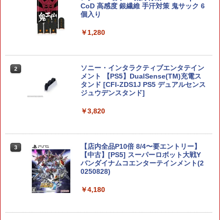
ンリンパーク NXS-P-AQMXB SW2 任天
CoD 高感度 銀繊維 手汗対策 鬼サック 6
堂 [Switch 2 ソフト]
個入り
￥8,280
￥1,280
Samsung microSD Express Card 256
ソニー・インタラクティブエンタテイン
2
2
GB for Nintendo Switch 2 BEE-A-SD0
メント 【PS5】DualSense(TM)充電ス
1B
タンド [CFI-ZDS1J PS5 デュアルセンス
ジュウデンスタンド]
￥8,479
￥3,820
ゼルダの伝説 ブレス オブ ザ ワイルド Ni
3
ntendo Switch 2 Edition[Nintendo Sw
【店内全品P10倍 8/4〜要エントリー】
3
itch 2] / ゲーム
【中古】[PS5] スーパーロボット大戦Y
バンダイナムコエンターテインメント(2
0250828)
￥8,678
￥4,180
ファイアーエムブレム 万紫千紅
4