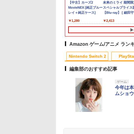
] ぽこ あ ポケモン エキスパンションパス（ダウ
典】進撃の巨人
イヤ・プラチナ会
天ブックス限定先
スーパーマリオブラザ
Thrustmaster T300
劇場版 ソードアート・
【特典】ファイナルフ
CYBER ・ ブルーレイ
【中古】ルイージマン
【中古】カーズ2
Samsung microSD
英雄伝説 創の軌跡
【8/11まで！抽選で
未来のミライ 期間限
,200ポイントまでご利用可
Switch2版(【早期
限定！エントリー
典】「超かぐや
ーズ ワンダー
RS GT Edition ハンコ
オンライン -オーディ
ァンタジー レゾナン
レンズクリーナー パワ
ション
MovieNEX [純正ブルー
Express Card 256G
【PS5】 ELJM-3071
大全額ポイントバッ
スペシャルプライス
封入特典】DLC)
イント10倍！】
」通常版【Blu-
Nintendo Switch 2
ン PS5 PS4 PC グラン
ナル・スケールー 4K
ス Switch2版(【初回
フル湿式タイプ ( PS5 /
レイ＋純正ケース]
for Nintendo Switc
ク】 1ヶ月保証！
【Blu-ray】 [ 細田守 
￥864
￥3,720
品】SIE PS5 プレ
y】(アクリルコース
Edition + ミンナデリ
ツーリスモ公式ライセ
Ultra HD Blu-ray【4K
封入特典】魔導船＆か
PS4 用)
8BitDo USB Wireles
518
,150
800
￥8,578
￥55,800
￥7,040
￥6,910
￥1,776
￥1,280
￥6,979
￥2,690
￥2,413
テーション5 デジ
) [ 夏吉ゆうこ ]
ンリンパーク
ンス レーシングホイー
ULTRA HD】 [ 川原礫
けだし騎士の応援パッ
Adapter 2 ワイヤレ
・エディション 日
[Nintendo Switch 2] /
ル フォースフィードバ
]
ク・かけだし騎士のス
USBアダプター2 ア
専用 Console
ゲーム
ック T3PA 3ペダル
タートダッシュパック)
プタ スイッチ 8bit
guage：
1080度 ブラシレスモー
Switch Pro Window
anese only CFI-
ター 国内正規品
Mac Raspbery Xbox
Amazon ゲーム/アニメ ラン
0B01 825GB
4517832124423
Series X＆S One コ
トローラー Bluetoot
Nintendo Switch 2
PlaySta
コントローラー PS5
PS4
編集部のおすすめ記事
10
10
10
10
1
1
1
1
2
2
2
2
ゲーム
今年は本
ムショウ
テンドープリペイ
イステーション ス
eSir G7 SE 有線
トよ永遠に
ニンテンドープリペイ
【Amazon.co.jp限
8BitDo M30 Xboxシリ
【Amazon.co.jp限
スプラトゥーン レイダ
PlayStation 5 デジタ
【純正品】Xbox ワイ
劇場版「鬼滅の刃」無
スプラトゥーン レイ
Beast of
【純正品】Xbox ワ
劇場版「鬼滅の刃」
号 2000円|オンラ
チケット 15,000円
ムコントローラー
EL3199 7 [Blu-
ド番号 3000円|オンラ
定】 Logicool G ハン
ーズX | S、Xbox
定】劇場版「僕の心の
ース|オンラインコード
ル・エディション 日本
ヤレス コントローラー
限城編 第一章 猗窩座再
ース -Switch2
Reincarnation -PS5
ヤレス コントローラ
限城編 第一章 猗窩
コード版
ンラインコード版
X Series X|S
インコード版
コン G923 グランツー
One、およびWindows
ヤバイやつ」 Blu-
版
語専用 Console
+ USB-C® ケーブル
来 通常版 [Blu-ray]
【特典】プロダクト
(ロボット ホワイト)
来 通常版 [DVD]
￥6,446
X One Windows
リスモ7 Forza
の有線コントローラー
ray（Amazon.co.jp特
Language: Japanese
ード 封入