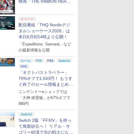
映画「THE RIBBON HERO
リボンヒーロー」本日配信開
始
イベント
配信番組「THQ Nordicデジ
タルショーケース2026」は
本日8月8日4時より公開！
「Expeditions: Samurai」など
の最新情報を公開
セール
PS5
PS4
Switch2
WIN
「オクトパストラベラー」
70%オフで1,643円！ もうす
ぐ終了のセール情報まとめ
【8月8日更新】
ニンテンドーeショップでは
7
7
7
8
8
8
7
9
9
9
10
10
10
「大神 絶景版」が67%オフで
990円
Switch2
Switch 2版「FFXIV」を持っ
て鳥取砂丘へ！ リアル・サ
ゴリー砂漠で光の戦士になっ