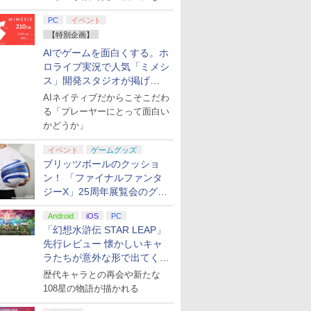
ド レクイ
Way of
S-H-002 イーグレットツーミニバイオレットカ
劇場版
【楽天ブックス限定特
【特典】
【BLU-R】超かぐや
任天堂 ［Switch2］ゼ
【特典】ACE
【中古】 攻殻機動隊
[Switch 2] ぽこ あ ポケモン エキスパンシ
【特典】進撃の巨人
【ダイヤ・プラチナ会
【楽天ブックス限定先
スーパーマ
Thrustmas
劇場版 ソ
てみた
h2版
(【初回購入
機本体]
無限城編
典】ドンキーコング バ
STEINS;GATE
姫！ Blu-ray通常版
ルダの伝説 ブレス オ
COMBAT 8: WINGS
S.A.C. 2nd GIG Bluー
ンロード版）※3,200ポイントまでご利用可
3 Switch2版(【早期
員様限定！エントリー
着特典】「超かぐや
ーズ ワン
RS GT Ed
オンライン
PC
イベント
ロダクト
再来(通
ナンザ(「スーパーマリ
RE:BOOT 限定版
ブ ザ ワイルド
OF THEVE コレクター
ray Disc BOX 2 最終巻
購入封入特典】DLC)
でポイント10倍！】
姫！」通常版【Blu-
Nintendo 
ン PS5 P
ナル・スケ
【特別企画】
￥5,780
￥4,400
ay】/アニ
オ」ステッカー2種)
PS5版(【早期購入同梱
Nintendo Switch2
ズ BOX(【早期購入封
/ バンダイビジュアル
【新品】SIE PS5 プレ
ray】(アクリルコース
Edition
ツーリスモ
Ultra HD 
￥7,902
￥11,033
￥7,958
￥13,370
￥6,044
￥8,518
￥55,150
￥6,800
￥8,578
￥55,800
￥7,040
AIでゲームを面白くする。ホ
-ray]
特典】
Edition NXS-P-
入特典】DLC)
[Blu-ray]【宅配便出
イステーション5 デジ
ター) [ 夏吉ゆうこ ]
ンリンパー
ンス レー
ULTRA H
】
「STEINS;GATE 変移
AAAAH
荷】
タル・エディション 日
[Nintendo 
ル フォー
]
ロライブ実況で人気「ミメシ
空間のオクテット」
本語専用 Console
ゲーム
ック T3PA
ス」開発スタジオが掲げ
DLC)
Language：
1080度 
る“AI活用の信念”とは？【講
AIネイティブだからこそこだわ
Japanese only CFI-
ター 国内
演レポート】
る「プレーヤーにとって面白い
2200B01 825GB
451783212
かどうか」
イベント
ゲームグッズ
ブリッツボールのクッショ
ン！ 「ファイナルファンタ
7
7
7
7
8
8
8
8
9
9
9
9
10
10
10
10
ジーX」25周年展覧会のグッ
ズ情報が公開
Android
iOS
PC
「幻想水滸伝 STAR LEAP」
先行レビュー 懐かしいキャ
ラたちが意外な形で出てくる
シリーズ完全新作！
歴代キャラとの再会や新たな
プリペイ
ション ス
 Elite
ライブ！蓮
ぽこ あ ポケモン エキ
PlayStation 5 デジタ
GameSir G7 HE 有線
劇場版「鬼滅の刃」無
ニンテンドープリペイ
プレイステーション ス
HyperX Clutch
【Amazon.co.jp限
ニンテンドープリペイ
プレイステーション ス
GameSir G7 SE 有線
ヤマトよ永遠に
ニンテンド
【Amazon.
8BitDo M
【Amazon.
円|オンラ
,000円|
コントロー
クールア
スパンションパス|オン
ル・エディション 日本
ゲームコントローラー
限城編 第一章 猗窩座再
ド番号 500円|オンライ
トアチケット 3,000円|
Gladiate Xbox公式ラ
定】劇場版モノノ怪 第
ド番号 2000円|オンラ
トアチケット 15,000円
ゲームコントローラー
REBEL3199 7 [Blu-
ド番号 30
定】 Logic
ーズX | S
定】劇場版
108星の物語が描かれる
ード版
 Core
loom
ラインコード版
語専用 (CFI-2200B01)
XBOX Series X|S
来 完全生産限定版
ンコード版
オンラインコード版
イセンス ゲーミング コ
三章 蛇神 (オリジナル
インコード版
|オンラインコード版
XBOX Series X|S
ray]
インコード
コン G92
One、およ
ヤバイやつ」
ワイト)
y』Blu-
+ ディスクドライブ
XBOX One Windows
[DVD]
ントローラー 有線 日本
特典:オリジナル巾着＋
XBOX One Windows
リスモ7 Fo
の有線コン
ray（Amaz