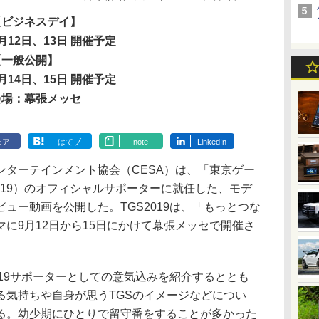
【ビジネスデイ】
月12日、13日 開催予定
【一般公開】
月14日、15日 開催予定
会場：幕張メッセ
ェア
はてブ
note
LinkedIn
ターテインメント協会（CESA）は、「東京ゲー
2019）のオフィシャルサポーターに就任した、モデ
ュー動画を公開した。TGS2019は、「もっとつな
に9月12日から15日にかけて幕張メッセで開催さ
19サポーターとしての意気込みを紹介するととも
る気持ちや自身が思うTGSのイメージなどについ
る。幼少期にひとりで留守番をすることが多かった