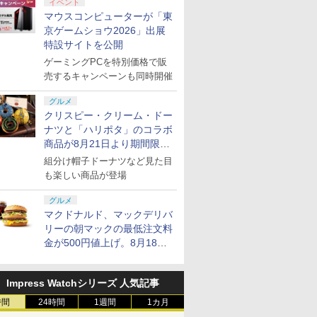
イベント
￥4,400
￥66,980
￥7,999
￥7,828
￥500
￥3,000
￥4,980
￥9,900
￥2,000
￥15,000
￥6,499
￥8,760
￥3,000
￥38,800
￥4,590
￥8,800
定版）
(CFI-ZDD1J) セット
10/11用 PCコントロー
正規代理店品 6L366AA
メーカー特典:【坤と
10/11用 PCコントロー
Horizon 6
6ボタンレイ
典：Blu-
マウスコンピューターが「東
ラーゲームパッド ホー
離】二振りの剣、十翼
ラーゲームパッド ホー
式にライセ
ース） [Blu
京ゲームショウ2026」出展
ル効果スティック付き
より来たる！スタジオ
ルエフェクトスティッ
います
特設サイトを公開
ビデオゲームコントロ
描き下ろしイラストボ
クと3.5mmオーディオ
ーラー（ブラック）
ード付) [Blu-ray]
ジャック付き
ゲーミングPCを特別価格で販
売するキャンペーンも同時開催
グルメ
クリスピー・クリーム・ドー
ナツと「ハリポタ」のコラボ
商品が8月21日より期間限定
で発売
組分け帽子ドーナツなど見た目
も楽しい商品が登場
グルメ
マクドナルド、マックデリバ
リーの朝マックの最低注文料
金が500円値上げ。8月18日
より1,500円から受付
Impress Watchシリーズ 人気記事
時間
24時間
1週間
1カ月