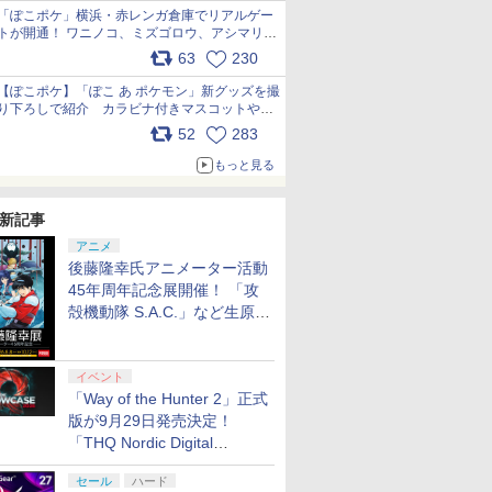
「ぽこポケ」横浜・赤レンガ倉庫でリアルゲー
トが開通！ ワニノコ、ミズゴロウ、アシマリ登
場シーンをレポート pic.x.com/LDgEByVl6D
63
230
【ぽこポケ】「ぽこ あ ポケモン」新グッズを撮
り下ろしで紹介 カラビナ付きマスコットやス
クエアポーチが仲間入り
52
283
pic.x.com/XmVAgBxaW5
もっと見る
新記事
アニメ
後藤隆幸氏アニメーター活動
45年周年記念展開催！ 「攻
殻機動隊 S.A.C.」など生原
画、総作画監督修正が展示
イベント
「Way of the Hunter 2」正式
版が9月29日発売決定！
「THQ Nordic Digital
Showcase 2026」まとめ
セール
ハード