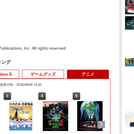
lications, Inc. All rights reserved
キング
tion 5
ゲームグッズ
アニメ
更新日時：2026/08/08 16:00
3
3
3
3
4
4
4
4
5
5
5
5
6
6
6
6