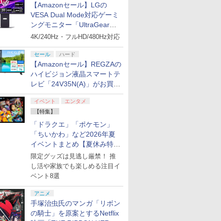
【Amazonセール】LGの
VESA Dual Mode対応ゲーミ
ングモニター「UltraGear
27G850A-B」がお買い得！
4K/240Hz・フルHD/480Hz対応
セール
ハード
【Amazonセール】REGZAの
ハイビジョン液晶スマートテ
レビ「24V35N(A)」がお買い
得！
イベント
エンタメ
【特集】
「ドラクエ」「ポケモン」
「ちいかわ」など2026年夏
イベントまとめ【夏休み特
集】
限定グッズは見逃し厳禁！ 推
し活や家族でも楽しめる注目イ
ベント8選
アニメ
手塚治虫氏のマンガ「リボン
の騎士」を原案とするNetflix