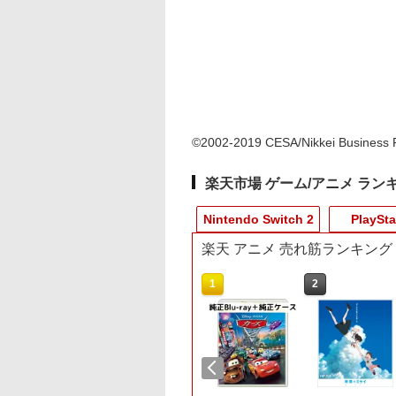
©2002-2019 CESA/Nikkei Business Pub
楽天市場 ゲーム/アニメ ラン
Nintendo Switch 2
PlaySta
楽天 アニメ 売れ筋ランキング
10
10
10
1
1
1
1
2
2
2
2