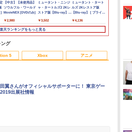
最
定
【特典あり楽天1位】
シティーズ：スカイラ
【中古】Minecraft (マ
【中古】【未使用品】
ドラゴンクエストモン
【楽天ブックス限定特
[Switch] Nintendo
ミュータント・ニンジ
ゼルダの伝説 ブレス
【特典】Beast of
TAITO TAS-L-001 アー
ミュータント・タート
バイオハザー
【特典】鬼武者 
TAITO TA
【送料無料】
B
8
版
Switch2 ケース キャリ
イン リマスター ジャパ
インクラフト) - Switch
ソウルフル・ワールド
スターズ4 枯れ木の
典+特典】METAL
Switch Online + 追加
ャ・タートルズ2 2Kレ
オブ ザ ワイルド
Reincarnation(【永久
ケードメモリーズ
ルズ 2Kレストア版
エム Switc
the Sword
ラー [ゲーム
「鬼滅の刃」
h 2
]
ングケース ハードケー
ン・スペシャル・エデ
MovieNEX [DVDのみ]
国のビアンカ・フロー
GEAR SOLID :
パック個人プラン12か
ストア版【Blu-ray】 [
Nintendo Switch 2
封入特典】プロダクト
VOL.1 Lite [イーグレ
【Blu-ray】 [ ブライア
封入特典】プ
第一章 猗窩座
￥2,910
￥7,759
￥19,608
s
ス EVAハードシェル 10
ィション
ラ 【Switch2】 POT-
MASTER
月（365日間）利用券
ブライアン・トッチ ]
Edition
コード)
ットツー ミニ用ソフ
ン・トッチ ]
コード)
常版)【Blu-r
￥2,000
￥5,591
￥2,980
￥7,620
￥6,600
￥5,900
￥3,502
￥7,680
￥7,632
￥6,580
￥4,136
￥7,641
￥4,400
ス
ゲームカードスロット
P-ABLCA
COLLECTION Vol.2
（ダウンロード版）
ト]
メーション[Blu
ダ
switch2 収納 Joy-Con
PS5版(2連アクリルキ
※1,000ポイントまでご
【返品種別A
楽天ランキングをもっと見る
収納対応 Nintendo
ーホルダー+【早期購
利用可
s
Switch2専用 撥水 ブラ
入封入特典】DLCチラ
ック/ホワイト
シ)
キング
ン
h
tion 5
Xbox
アニメ
3
3
3
3
4
4
4
4
5
5
5
5
6
6
6
6
田翼さんがオフィシャルサポーターに！ 東京ゲー
2019出展社情報
ダ
イ
無
Nintendo Switch 2(日
【純正品】ディスクド
【純正品】Xbox ワイ
【Amazon.co.jp限
ニンテンドープリペイ
【純正品】DualSense
【純正品】Xbox 充電
劇場版「鬼滅の刃」無
ニンテンドープリペイ
【純正品】DualSense
【国内正規品】
【Amazon.co.jp限
ニンテンドー
プレイステー
【純正品】Xbox
『映画 ラブ
ー
座再
本語・国内専用)
ライブ(CFI-ZDD1J)
ヤレス コントローラー
定】劇場版モノノ怪 第
ド番号 9000円|オンラ
ワイヤレスコントロー
式バッテリー + USB-C
限城編 第一章 猗窩座
ド番号 5000円|オンラ
ワイヤレスコントロー
Thrustmaster スラス
定】劇場版モノノ怪 第
ド番号 1000
トアチケット 10
ワイヤレス 
ノ空女学院ス
コ
PlayStation 5
(カーボンブラック)
三章 蛇神
インコード版
ラー ミッドナイト ブ
ケーブル
再来 完全生産限定版
インコード版
ラー(CFI-ZCT2J)
トマスター TH8S シフ
三章 蛇神 (オリジナル
インコード版
オンラインコ
ラー Series 2
イドルクラブ B
￥55,491
(Amazon.co.jp限定オ
ラック(CFI-ZCT2J01)
[Blu-ray]
ター - PC、PS4、
特典:オリジナル巾着＋
Edition (ホ
Garden Part