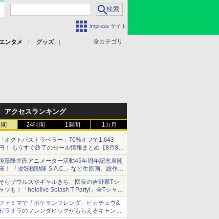
Impress サイト
全カテゴリ
エンタメ
グッズ
アクセスランキング
時間
24時間
1週間
1カ月
「オクトパストラベラー」70%オフで1,643
円！ もうすぐ終了のセール情報まとめ【8月8日
更新】
後藤隆幸氏アニメーター活動45年周年記念展開
ニンテンドーeショップでは「大神 絶景版」が
催！ 「攻殻機動隊 S.A.C.」など生原画、総作画
67%オフで990円
監督修正が展示
そらザウルスやギャルきち、団長の吉野家Tシ
ャツも！「hololive Splash T-Party!」全Tシャツ
ラインナップ公開＆オンライン販売開始
ファミマで「ポケモンフレンダ」ピカチュウ&
ゼラオラのフレンダピックがもらえるキャンペ
ーン開催！