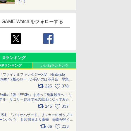
た！
GAME Watch をフォローする
Xランキング
RPランキング
いいねランキング
「ファイナルファンタジーXIV」Nintendo
Switch 2版のロードが長いのは不具合 早急に
アップデートできるよう対応中
225
378
pic.x.com/s9S3nRCAGa
Switch 2版「FFXIV」を持って鳥取砂丘へ！ リ
アル・サゴリー砂漠で光の戦士になってみた
pic.x.com/qyOfL2uv1n
145
337
USJ、「バイオハザード」リッカーのポップコ
ーンバケツ」を9月9日より販売 頭部が開く仕
組み。味は恐怖を堪のう「味噌フレーバー」
66
213
pic.x.com/81MuXGahVM