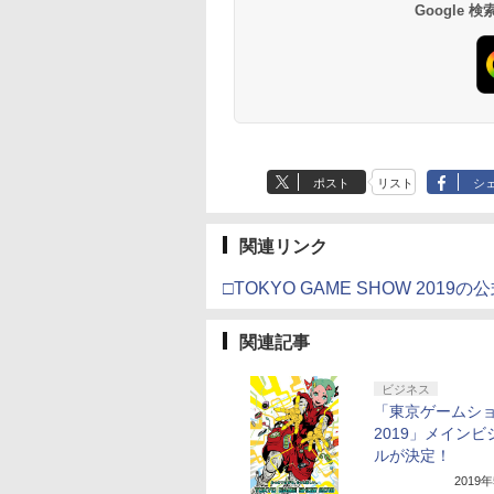
Google
000
,000
499
760
￥3,000
￥38,800
￥4,590
￥8,800
￥5,832
￥55,000
￥8,300
￥3,982
￥7,286
￥7,681
￥3,523
/11用 PCコントロー
Horizon 6 G923d
6ボタンレイアウト - 正
典：Blu-rayスリーブケ
only (CFI-2200B01)
ゲームパッド ホー
式にライセンスされて
ース） [Blu-ray]
フェクトスティッ
います
3.5mmオーディオ
ック付き
ポスト
リスト
シ
関連リンク
□TOKYO GAME SHOW 2019
関連記事
ビジネス
「東京ゲームシ
2019」メインビ
ルが決定！
2019