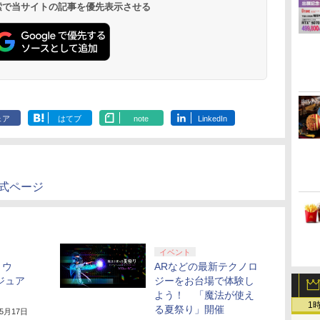
 検索で当サイトの記事を優先表示させる
￥11,980
￥8,020
￥10,780
￥9,000
￥10,737
￥2,618
￥8,698
￥5,000
￥10,737
￥14,141
￥8,800
￥1,000
￥10,000
￥18,500
￥8,589
リジナル三方背収納ケ
PS5、PS5 Pro、Xbox
メーカー特典:【坤と
ray（特装限
ース付きコレクション)
One、Xbox Series X|S
離】二振りの剣、十翼
(オリジナル特典:オリ
対応の高精度 H パター
より来たる！スタジオ
ジナル巾着＋メーカー
ン シフター
描き下ろしイラストボ
特典:【坤と離】二振り
ード付) [DVD]
の剣、十翼より来た
る！スタジオ描き下ろ
しイラストボード付)
[Blu-ray]
ェア
はてブ
note
LinkedIn
の公式ページ
イベント
ョウ
ARなどの最新テクノロ
ジュア
ジーをお台場で体験し
よう！ 「魔法が使え
1
る夏祭り」開催
年5月17日