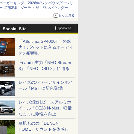
バーガーキング、2026年“ワンパウンダーシリ
ーズ”第3弾「ダーティ ザ・ワンパウンダー」を
8月7日発売
もっと見る
「特製ガーリックマヨソース」を使用した超大
型チーズバーガー
Special Site
「A&ultima SP4000T」の魅
力！ポケットに入るオーディ
オの醍醐味
iFi audio主力「NEO Stream
3」「NEO iDSD 3」に迫る
レイズのパワーデザインホイ
ール「M6」に新色登場!!
レイズ鍛造1ピースアルミホ
イール「CE28 N-plus」軽量
なままに剛性を向上
鳥肌ものの「DENON
HOME」サウンドを体感し