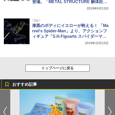
登場。「METAL STRUCTURE 解体匠機
RX-93 νガンダム」
2019年6月13日
Toy
漆黒のボディにイエローが映える！ 「Ma
rvel's Spider-Man」より、アクションフ
ィギュア「S.H.Figuarts スパイダーマン
アンチオック・スーツ」の予約受付が開
2019年10月15日
始
トップページに戻る
おすすめ記事