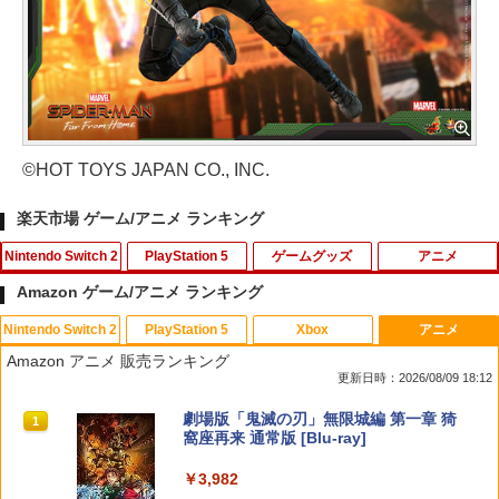
©HOT TOYS JAPAN CO., INC.
楽天市場 ゲーム/アニメ ランキング
Nintendo Switch 2
PlayStation 5
ゲームグッズ
アニメ
Amazon ゲーム/アニメ ランキング
Nintendo Switch 2
PlayStation 5
Xbox
アニメ
【楽天ブックス限定特典】ドンキーコン
【中古】PS5ドラゴンクエストVII Rei
【中古】ぼくとシムのまち リゾートに元
デザート・ローズ 砂の薔薇 雪の黙示録
1
1
1
1
Amazon アニメ 販売ランキング
グ バナンザ(「スーパーマリオ」ステッ
magined
気をとりもどそう! (特典無し)
【Blu-ray】 [ 新谷かおる ]
更新日時：2026/08/09 18:12
カー2種)
￥4,518
￥229
￥3,573
スプラトゥーン レイダース|オンライン
PlayStation 5 デジタル・エディション
【純正品】Xbox ワイヤレス コントロー
劇場版「鬼滅の刃」無限城編 第一章 猗
1
1
1
1
￥7,902
コード版
日本語専用 Console Language: Japan
ラー + USB-C® ケーブル
窩座再来 通常版 [Blu-ray]
ese only (CFI-2200B01)
￥5,832
￥8,300
￥3,982
Switch2 ケース 即納 スイッチ2 Nintend
2
￥55,000