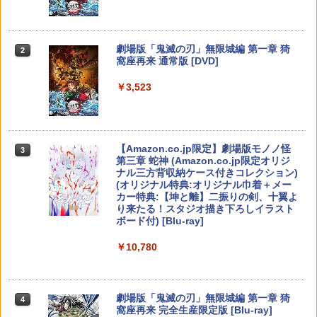
がんばれゴエモン大集合！ PS5版
【送料無料】劇場版「鬼滅の刃」無限城
[Switch 2] マリオテニス フィーバー
2
2
2
o Switch Lite 対応 スイッチ スイッチツ
編 第一章 猗窩座再来(通常版)【Blu-ra
（ダウンロード版） ※6,400ポイント
ー ニンテンドー カバー ポーチ キャリン
y】/アニメーション[Blu-ray]【返品種別
までご利用可 ■
￥4,890
グケース 新型 ジョイコン ソフト ケーブ
A】
【純正品】Xbox ワイヤレス コントロー
2
ルなど 収納可能 ギフト プレゼント シン
スプラトゥーン レイダース -Switch2
劇場版「鬼滅の刃」無限城編 第一章 猗
Beast of Reincarnation -PS5 【特典】
ラー (ロボット ホワイト)
2
2
2
￥7,979
プル 無地 黒 ピンク 黄色 赤 青 送料無料
窩座再来 通常版 [DVD]
プロダクトコード 封入
￥4,400
￥6,447
￥7,681
￥1,100
￥3,523
￥7,286
[メール便OK]【新品】【PS5】紅の錬金
3
【特典】ほの暮しの庭 switch2版(【初
3
術士と白の守護者 〜レスレリアーナのア
劇場版 転生したらスライムだった件 蒼
回外付特典】切り取れるクリアカード)
3
トリエ〜 [PS5版][在庫品]
海の涙編 (Blu-ray通常版)【Blu-ray】 [
【純正品】Xbox ワイヤレス コントロー
3
Switch2 ケース 即納 パステルカラー か
3
岡咲美保 ]
ラー (カーボンブラック)
￥8,118
わいい Nintendo スイッチ2 対応 スイッ
Nintendo Switch 2(日本語・国内専用)
【Amazon.co.jp限定】劇場版モノノ怪
【純正品】ディスクドライブ(CFI-ZDD1
3
3
￥4,940
3
チ スイッチツー ニンテンドー カバー ポ
第三章 蛇神 (Amazon.co.jp限定オリジ
J) PlayStation 5
￥4,976
￥8,020
ーチ ストラップ 新型 ジョイコン ソフト
ナル三方背収納ケース付きコレクション)
￥55,491
ケーブル 収納可能 クリスマス ギフト プ
(オリジナル特典:オリジナル巾着＋メー
￥11,849
レゼント 送料無料
カー特典:【坤と離】二振りの剣、十翼よ
【8/11まで！抽選で最大全額ポイントバ
amiibo すりみ連合セット[フウカ【レイ
4
4
り来たる！スタジオ描き下ろしイラスト
ック】 【日本語説明書付き】 Brook Wi
ダース】/ウツホ【レイダース】/マンタ
ルパン三世 VS 名探偵コナン【Blu-ray】
【純正品】Xbox 充電式バッテリー + US
￥2,100
4
4
ボード付) [Blu-ray]
ngman NS ウィングマン NS Lite コンバ
ロー【レイダース】]（スプラトゥーンシ
[ 栗田貫一 ]
B-C ケーブル
ーター コントローラー 変換アダプター
【純正品】DualSense ワイヤレスコン
リーズ）
ニンテンドープリペイド番号 9000円|オ
4
4
￥10,780
PS5 XBOX Elite コントローラー用 Swit
トローラー ミッドナイト ブラック(CFI-
ンラインコード版
￥5,104
￥2,618
ch PC X-input 対応 正規輸入品
ZCT2J01)
￥8,137
【中古】龍が如く 極2 - PS4
4
￥9,000
￥4,980
￥10,737
￥2,480
劇場版「鬼滅の刃」無限城編 第一章 猗
4
窩座再来 完全生産限定版 [Blu-ray]
【中古】【Blu−ray】交響詩篇エウレカ
【国内正規品】Thrustmaster スラスト