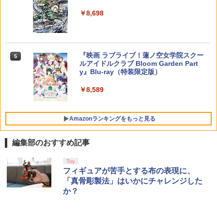
【特典】進撃の巨人3 Switch2版(【早
5
5
5
セブン Blu−ray BOX 1 初回限定生
マスター TH8S シフター - PC、PS4、P
期購入封入特典】DLC)
ニンテンドープリペイド番号 5000円|オ
5
￥8,698
【特典】Starsand Island（スターサン
産 ブックレット付 / 京田知己【監督】
【純正品】DualSense ワイヤレスコン
S5、PS5 Pro、Xbox One、Xbox Serie
ンラインコード版
5
5
ド・アイランド） PS5版(【初回同梱特
トローラー(CFI-ZCT2J)
s X|S 対応の高精度 H パターン シフター
￥8,518
典】DLCチラシ【白いスポーツカー】)
￥5,423
【中古】ワイヤレスコントローラー (DU
￥5,000
5
￥10,737
￥14,141
ALSHOCK 4) ジェット・ブラック 【メ
￥5,965
ーカー生産終了】
『映画 ラブライブ！蓮ノ空女学院スクー
5
ルアイドルクラブ Bloom Garden Part
￥3,720
y』Blu-ray（特装限定版）
￥8,589
Amazonランキングをもっと見る
編集部のおすすめ記事
Toy
フィギュアが苦手とする布の表現に、
「真骨彫製法」はいかにチャレンジした
か？