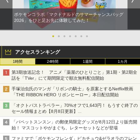
ポケモンコラボ「マクドナルドのサマーチャンスバッグ
2026」をひと足お先に体験してみた！
●
●
●
●
●
●
●
アクセスランキング
1時間
24時間
1週間
1カ月
第3期放送記念！ アニメ「薬屋のひとりごと」第1期・第2期全
話を「TVer」にて期間限定で順次無料配信開始
手塚治虫氏のマンガ「リボンの騎士」を原案とするNetflix映画
「THE RIBBON HERO リボンヒーロー」本日配信開始
「オクトパストラベラー」70%オフで1,643円！ もうすぐ終了の
セール情報まとめ【8月8日更新】
ニンテンドーeショップでは「大神 絶景版」が67%オフで990円
「パペットスンスン」の郵便局限定グッズが8月12日より販売開
始！ マスコットやがまぐち、レターセットなどが登場
ファミマで「ポケモンフレンダ」ピカチュウ&ゼラオラのフレン