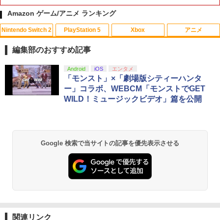
Amazon ゲーム/アニメ ランキング
Nintendo Switch 2
PlayStation 5
Xbox
アニメ
鬼エイム 指サック ゲーム スマホ ゲーミ
【中古】グレイテストナイン
【中古】2．カンフー・パンダ 3Dスーパ
1
1
1
ング FPS 音ゲー 荒野行動 PUBG Apex
ーセット 【ブルーレイ】／ジャック・ブ
編集部のおすすめ記事
CoD 高感度 銀繊維 手汗対策 鬼サック 6
ラックブルーレイ／海外アニメ・定番ス
￥845
個入り
タジオ
スプラトゥーン レイダース|オンライン
PlayStation 5 デジタル・エディション
【純正品】Xbox ワイヤレス コントロー
劇場版「鬼滅の刃」無限城編 第一章 猗
Android
iOS
エンタメ
1
1
1
1
コード版
日本語専用 Console Language: Japan
ラー + USB-C® ケーブル
窩座再来 通常版 [Blu-ray]
「モンスト」×「劇場版シティーハンタ
￥1,280
￥789
ese only (CFI-2200B01)
ー」コラボ、WEBCM「モンストでGET
【中古】Splatoon 2 (スプラトゥーン2)
2
￥5,832
￥8,300
￥3,982
WILD！ミュージックビデオ」篇を公開
- Switch
￥55,000
【中古】Wo Long： Fallen Dynastyソ
【バーゲンセール】【中古】Blu-ray▼
￥1,253
2
2
フト:プレイステーション5ソフト／ロー
サマーウォーズ ブルーレイディスク レ
【純正品】Xbox ワイヤレス コントロー
ルプレイング・ゲーム
ンタル落ち
2
スプラトゥーン レイダース -Switch2
劇場版「鬼滅の刃」無限城編 第一章 猗
Beast of Reincarnation -PS5 【特典】
ラー (ロボット ホワイト)
2
2
2
Google 検索で当サイトの記事を優先表示させる
窩座再来 通常版 [DVD]
プロダクトコード 封入
￥1,360
￥1,159
￥6,446
￥7,681
アクラス｜Aclass FC/SFC/NEWFC/PC
3
￥3,523
￥7,286
E/MD用 ACアダプタVer.2 SASP-0311
【中古】【18歳以上対象】アサシン クリ
【中古】ベイマックス MovieNEX[純正
￥1,400
3
3
【純正品】Xbox ワイヤレス コントロー
ード ミラージュソフト:プレイステーシ
ブルーレイ＋純正ケース]
3
ラー (カーボンブラック)
ョン5ソフト／アクション・ゲーム
Nintendo Switch 2(日本語・国内専用)
【Amazon.co.jp限定】劇場版モノノ怪
【純正品】ディスクドライブ(CFI-ZDD1
3
3
3
￥1,280
第三章 蛇神 (Amazon.co.jp限定オリジ
J) PlayStation 5
関連リンク
￥8,020