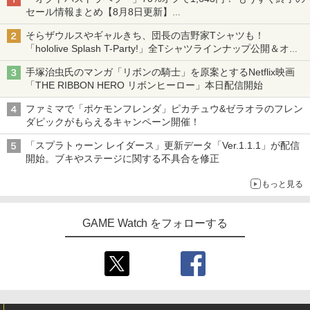
セール情報まとめ【8月8日更新】
ニンテンドーeショップでは「大神 絶景版」が67%オフで990円
そらザウルスやギャルきち、団長の吉野家Tシャツも！
「hololive Splash T-Party!」全Tシャツラインナップ公開＆オン
ライン販売開始
手塚治虫氏のマンガ「リボンの騎士」を原案とするNetflix映画
「THE RIBBON HERO リボンヒーロー」本日配信開始
ファミマで「ポケモンフレンダ」ピカチュウ&ゼラオラのフレン
ダピックがもらえるキャンペーン開催！
「スプラトゥーン レイダース」更新データ「Ver.1.1.1」が配信
開始。ブキやステージに関する不具合を修正
もっと見る
GAME Watch をフォローする