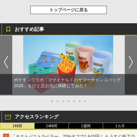
トップページに戻る
おすすめ記事
ポケモンコラボ「マクドナルドのサマーチャンスバッグ
2026」をひと足お先に体験してみた！
●
●
●
●
●
●
●
アクセスランキング
1時間
24時間
1週間
1カ月
「オクトパストラベラー」70%オフで1,643円！ もうすぐ終了の