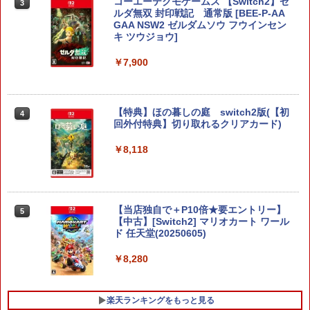
コーエーテクモゲームス 【Switch2】ゼ
3
ルダ無双 封印戦記 通常版 [BEE-P-AA
GAA NSW2 ゼルダムソウ フウインセン
キ ツウジョウ]
￥7,900
【特典】ほの暮しの庭 switch2版(【初
4
回外付特典】切り取れるクリアカード)
￥8,118
【当店独自で＋P10倍★要エントリー】
5
【中古】[Switch2] マリオカート ワール
ド 任天堂(20250605)
￥8,280
楽天ランキングをもっと見る