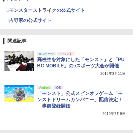
￥1,620
ナル三方背収納ケース付きコレクション)
￥55,491
PS5 Slim / PS5 Pro シリーズ用 横置きス
4
(オリジナル特典:オリジナル巾着＋メー
￥11,980
□モンスターストライクの公式サイト
タンド ディスクドライブ 搭載 非搭載 モ
カー特典:【坤と離】二振りの剣、十翼よ
デル 両対応 水平 新型プレステ5 アクセ
り来たる！スタジオ描き下ろしイラスト
□吉野家の公式サイト
サリー 横型スタンド 放熱 PlayStation5
【中古】【Blu−ray】この世界の片隅
【純正品】Xbox 充電式バッテリー + US
PRO FREAK V2 プロフリーク PS5 PS4
4
4
4
ボード付) [Blu-ray]
◇ALW-GP-525 | プレステ5 プレーステ
に ブックレット付 / 片渕須直【監督】
B-C ケーブル
NS pro Yellow ( イエロー ) 凸型 FPS 無
ーション5 本体 横向き スタンド ゲーム
【純正品】DualSense ワイヤレスコン
ニンテンドープリペイド番号 9000円|オ
4
段階高さ調節 profreek バージョン2 PS4
4
￥10,780
スタンド 横置き コンパクト
トローラー ミッドナイト ブラック(CFI-
ンラインコード版
PS5 nintendo switch プロコン対応【定
￥1,412
￥2,618
ZCT2J01)
関連記事
形外郵便のみ送料無料】Playstation 5
￥1,480
特許取得済み 日本製 しまリス堂
￥9,000
￥10,737
eスポーツ
イベント
劇場版「鬼滅の刃」無限城編 第一章 猗
4
￥1,999
高校生を対象にした「モンスト」と「PU
窩座再来 完全生産限定版 [Blu-ray]
【中古】 Blu－ray ファインディング・
【国内正規品】Thrustmaster スラスト
5
5
BG MOBILE」のeスポーツ大会が開催
Switch2 ケース 即納 スイッチ2 Nintend
ニモ MovieNEX / アニメ / Happinet [Bl
マスター TH8S シフター - PC、PS4、P
ニンテンドープリペイド番号 5000円|オ
5
5
￥8,698
o Switch Lite 対応 スイッチ スイッチツ
u-ray]【宅配便出荷】
【純正品】DualSense ワイヤレスコン
S5、PS5 Pro、Xbox One、Xbox Serie
2019年3月11日
ンラインコード版
5
ー ニンテンドー カバー ポーチ キャリン
トローラー(CFI-ZCT2J)
s X|S 対応の高精度 H パターン シフター
PRO FREAK V2 Aoi （通常版）プロフ
5
グケース 新型 ジョイコン ソフト ケーブ
￥1,494
リーク PS5 PS4 NS pro Aoi 凹型 FPS
￥5,000
ルなど 収納可能 ギフト プレゼント シン
Android
iOS
￥10,737
￥14,141
無段階高さ調節 profreek バージョン2 P
プル 無地 黒 ピンク 黄色 赤 青 送料無料
「モンスト」公式スピンオフゲーム「モ
S4 PS5 nintendo switch プロコン対応
【Amazon.co.jp限定】劇場版モノノ怪
5
【定形外郵便のみ送料無料】Playstatio
ンストドリームカンパニー」配信決定！
第三章 蛇神 (オリジナル特典:オリジナル
￥1,100
n 5 特許取得済み 日本製 しまリス堂
事前登録開始
巾着＋メーカー特典:【坤と離】二振りの
剣、十翼より来たる！スタジオ描き下ろ
2019年7月9日
￥1,999
しイラストボード付) [DVD]
￥8,800