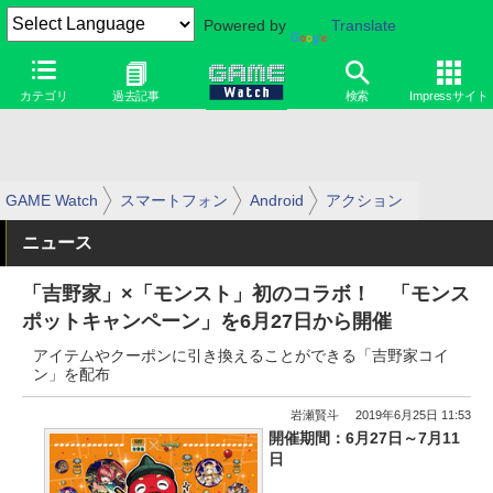
Powered by
Translate
カテゴリ
過去記事
検索
Impressサイト
GAME Watch
スマートフォン
Android
アクション
ニュース
「吉野家」×「モンスト」初のコラボ！ 「モンス
ポットキャンペーン」を6月27日から開催
アイテムやクーポンに引き換えることができる「吉野家コイ
ン」を配布
岩瀬賢斗
2019年6月25日 11:53
開催期間：6月27日～7月11
日