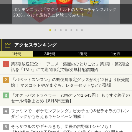
ポケモンコラボ「マクドナルドのサマーチャンスバッグ
2026」をひと足お先に体験してみた！
●
●
●
●
●
●
●
アクセスランキング
1時間
24時間
1週間
1カ月
第3期放送記念！ アニメ「薬屋のひとりごと」第1期・第2期全
話を「TVer」にて期間限定で順次無料配信開始
「パペットスンスン」の郵便局限定グッズが8月12日より販売開
始！ マスコットやがまぐち、レターセットなどが登場
「オクトパストラベラー」70%オフで1,643円！ もうすぐ終了の
セール情報まとめ【8月8日更新】
ニンテンドーeショップでは「大神 絶景版」が67%オフで990円
ファミマで「ポケモンフレンダ」ピカチュウ&ゼラオラのフレン
ダピックがもらえるキャンペーン開催！
そらザウルスやギャルきち、団長の吉野家Tシャツも！