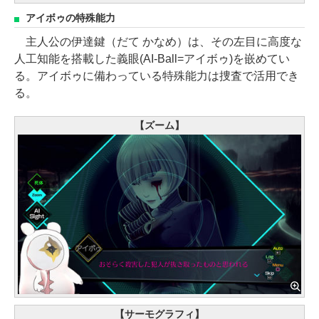
アイボゥの特殊能力
主人公の伊達鍵（だて かなめ）は、その左目に高度な
人工知能を搭載した義眼(AI-Ball=アイボゥ)を嵌めてい
る。アイボゥに備わっている特殊能力は捜査で活用でき
る。
【ズーム】
【サーモグラフィ】