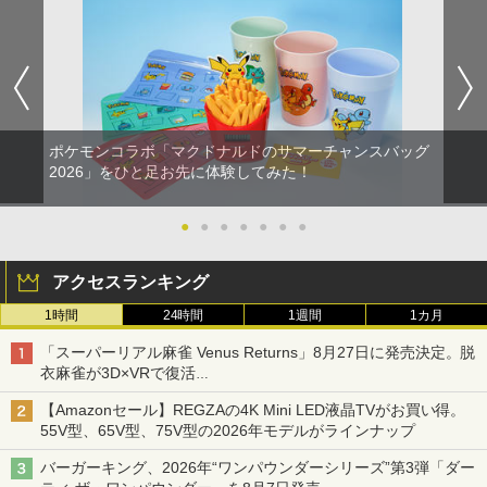
ポケモンコラボ「マクドナルドのサマーチャンスバッグ
2026」をひと足お先に体験してみた！
●
●
●
●
●
●
●
アクセスランキング
1時間
24時間
1週間
1カ月
「スーパーリアル麻雀 Venus Returns」8月27日に発売決定。脱
衣麻雀が3D×VRで復活
発売から2週間は20%オフになるセールが実施
【Amazonセール】REGZAの4K Mini LED液晶TVがお買い得。
55V型、65V型、75V型の2026年モデルがラインナップ
バーガーキング、2026年“ワンパウンダーシリーズ”第3弾「ダー