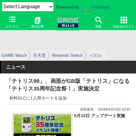
Powered by
Translate
カテゴリ
過去記事
検索
Impressサイト
GAME Watch
任天堂
Nintendo Switch
パズル
ニュース
「テトリス99」、画面がGB版「テトリス」になる
「テトリス35周年記念祭！」実施決定
有料DLCに1人用モードを追加
安田俊亮
2019年5月10日 10:44
5月10日 アップデート実施