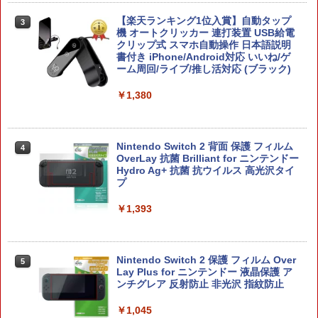
￥5,105
￥6,507
【楽天ランキング1位入賞】自動タップ
3
機 オートクリッカー 連打装置 USB給電
クリップ式 スマホ自動操作 日本語説明
書付き iPhone/Android対応 いいね/ゲ
ーム周回/ライブ/推し活対応 (ブラック)
スパイク・チュンソフト 【封入特典付】
3
【中古】Switch2 星のカービィ ディス
【PS5】Dune: Awakening （オンライ
3
￥1,380
カバリー Nintendo Switch 2 Edit
ン専用） [ELJM-31027 PS5 デュ-ン ア
ion ＋ スターリーワールド (ニンテン
ウェイクニング]
ドースイッチ2)
￥5,420
Nintendo Switch 2 背面 保護 フィルム
4
￥6,778
OverLay 抗菌 Brilliant for ニンテンドー
Hydro Ag+ 抗菌 抗ウイルス 高光沢タイ
プ
PlayStation5用カバー リズム ブルー
4
【ダイヤ・プラチナ会員様限定！エント
4
￥1,393
リーでポイント10倍！】【メール便発
￥5,770
送】【新品】Nintendo Switch2 ゲーム
ソフト ヨッシーとフカシギの図鑑
Nintendo Switch 2 保護 フィルム Over
5
￥6,797
【特典】Beast of Reincarnation(【永
Lay Plus for ニンテンドー 液晶保護 ア
5
久封入特典】プロダクトコード)
ンチグレア 反射防止 非光沢 指紋防止
￥7,632
￥1,045
【新品】Nintendo Switch2ソフト ヨッ