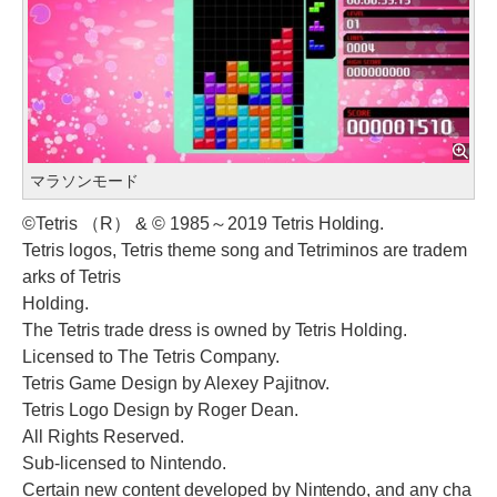
マラソンモード
©Tetris （R） & © 1985～2019 Tetris Holding.
Tetris logos, Tetris theme song and Tetriminos are tradem
arks of Tetris
Holding.
The Tetris trade dress is owned by Tetris Holding.
Licensed to The Tetris Company.
Tetris Game Design by Alexey Pajitnov.
Tetris Logo Design by Roger Dean.
All Rights Reserved.
Sub-licensed to Nintendo.
Certain new content developed by Nintendo, and any cha