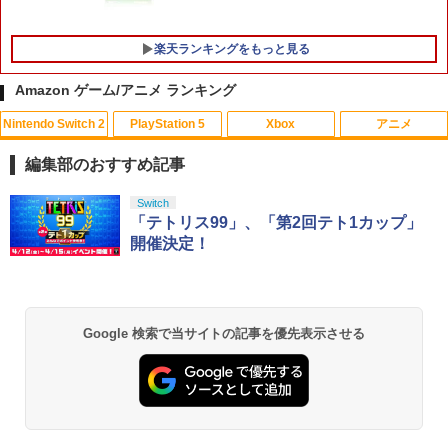
5
シーとフカシギの図鑑【加納店】
楽天ランキングをもっと見る
￥6,800
Amazon ゲーム/アニメ ランキング
Nintendo Switch 2
PlayStation 5
Xbox
アニメ
【中古】Blu-ray▼メアリーと秘密の王
1
国 3D ブルーレイディスク 3D再生専用
編集部のおすすめ記事
レンタル落ち ケース無
スプラトゥーン レイダース|オンライン
PlayStation 5 デジタル・エディション
【純正品】Xbox ワイヤレス コントロー
【Amazon.co.jp限定】劇場版モノノ怪
Switch
1
1
1
1
￥971
コード版
日本語専用 Console Language: Japan
ラー + USB-C® ケーブル
第三章 蛇神 (Amazon.co.jp限定オリジ
「テトリス99」、「第2回テト1カップ」
ese only (CFI-2200B01)
ナル三方背収納ケース付きコレクション)
開催決定！
(オリジナル特典:オリジナル巾着＋メー
￥5,832
￥8,300
カー特典:【坤と離】二振りの剣、十翼よ
￥55,000
劇場アニメ『ベルサイユのばら』 通常版
2
り来たる！スタジオ描き下ろしイラスト
【Blu-ray】 [ 池田理代子 ]
ボード付) [Blu-ray]
Xbox プリペイドカード 5,000円 デジタ
2
Google 検索で当サイトの記事を優先表示させる
￥4,469
￥10,780
スプラトゥーン レイダース -Switch2
Beast of Reincarnation -PS5 【特典】
ルコード 【旧 Xbox ギフトカード】 [オ
2
2
プロダクトコード 封入
ンラインコード]
￥6,455
￥7,286
￥5,000
劇場版「鬼滅の刃」無限城編 第一章 猗
2
【楽天ブックス限定先着特典】ゾンビラ
3
窩座再来 通常版 [Blu-ray]
ンドサガLIVE～フランシュシュ ゆめぎ