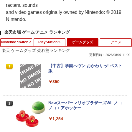
racters, sounds
and video games originally owned by Nintendo: © 2019
Nintendo.
楽天市場 ゲーム/アニメ ランキング
Nintendo Switch 2
PlayStation 5
ゲームグッズ
アニメ
楽天 ゲームグッズ 売れ筋ランキング
更新日時：2026/08/07 11:00
【 Nintendo Switch2 ケース対応 】Swi
【送料無料】(18in1)PS5 コントローラ
【中古】学園へヴン おかわりっ! ベスト
1
1
1
tch2用 ケース 専用収納ボックス フルセ
ー 修理 ps5 コントローラー 修理キット
版
ット対応ケース 防水ナイロン スイッチ
ps5 コントローラー ゴム 交換 導電性 L1
ケース 大容量 防水 防塵 耐衝撃 全面保護
L2 R1 R2 トリガー ブラック スプリング
￥350
ギフト 多機能ゲームケース ゲームカー
付き 互換部品PS5コントローラー交換用
ド収納可能 まとめ収納バッグ 大容量タ
ボタン
イプ
￥1,479
NewスーパーマリオブラザーズWii ノコ
2
￥5,900
ノコエアホッケー
￥1,254
R-Type Dimensions III PS5版
2
スプラトゥーン レイダース
2