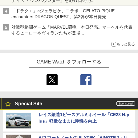
ティ ザ・ワンパウンダー」を8月7日発売
「特製ガーリックマヨソース」を使用した超大型チーズバーガー
「ドラクエ」×ジェラピケ、コラボ「GELATO PIQUE
encounters DRAGON QUEST」第2弾が本日発売
アイスカップに入ったスライムやわたぼう、ベビーサタンなどが
対戦型格闘ゲーム「MARVEL闘魂」本日発売。マーベルを代表
オリジナルアートで登場
するヒーローやヴィランたちが登場
「GUILTY GEAR」などの格ゲーを手掛けるアークシステムワー
もっと見る
クスが開発
GAME Watch をフォローする
Special Site
レイズ鍛造1ピースアルミホイール「CE28 N-p
lus」軽量なままに剛性を向上
AIスマートノートのiFLYTEK「AINOTE 2」は