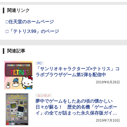
んがフェスティバル～【Blu-ray】(アク
￥3,964
リルコースター) [ フランシュシュ ]
【純正品】Xbox ワイヤレス コントロー
3
関連リンク
Nintendo Switch 2(日本語・国内専用)
【純正品】ディスクドライブ(CFI-ZDD1
3
ラー (ロボット ホワイト)
3
J) PlayStation 5
￥9,900
￥55,871
□任天堂のホームページ
￥7,681
￥11,849
劇場版「鬼滅の刃」無限城編 第一章 猗
□「テトリス99」のページ
3
窩座再来 通常版 [DVD]
【楽天ブックス限定先着特典+早期予約
4
特典】ラブライブ！スーパースター!! Li
【純正品】Xbox 充電式バッテリー + US
4
￥3,523
【純正品】DualSense ワイヤレスコン
ella! 7th LoveLive! ～Fly! MUSIC WOR
B-C ケーブル
ニンテンドープリペイド番号 9000円|オ
4
4
関連記事
トローラー ミッドナイト ブラック(CFI-
LD♪～ Blu-ray BOX【Blu-ray】(A4クリ
ンラインコード版
ZCT2J01)
アファイル+アクリルキーホルダー11種
￥2,618
セット+B5ステッカーシートセット(2種1
￥9,000
PC
セット)) [ Liella! ]
￥10,737
「サンリオキャラクターズ×テトリス」コ
劇場版「鬼滅の刃」無限城編 第一章 猗
4
ラボブラウザゲーム第1弾を配信中
窩座再来 完全生産限定版 [Blu-ray]
￥24,750
2019年6月26日
【純正品】Xbox ワイヤレス コントロー
ニンテンドープリペイド番号 5000円|オ
5
5
￥8,698
【純正品】DualSense ワイヤレスコン
ラー (カーボンブラック)
ンラインコード版
5
トローラー(CFI-ZCT2J)
エンタメ
新世紀GPX サイバーフォーミュラ BD A
￥8,020
5
￥5,000
夢中でゲームをしたあの頃の懐かしい
LL ROUNDS COLLECTION ～OVA Seri
￥10,737
日々が蘇る！ 歴史的名機「ゲームボー
es～【Blu-ray】 [ 金丸淳一 ]
【Amazon.co.jp限定】劇場版モノノ怪
5
イ」の全てが詰まった永久保存版ガイド
第三章 蛇神 (オリジナル特典:オリジナル
￥30,800
「ゲームボーイコンプリートガイド」が
巾着＋メーカー特典:【坤と離】二振りの
2019年7月10日
登場
剣、十翼より来たる！スタジオ描き下ろ