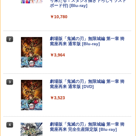
り来たる！スタジオ描き下ろしイラスト
METAL GEAR SOLID : MASTER COLL
【中古】PS5ロマンシング サガ2 リベ
ット・バイオレット ゼロの秘宝 （ダウ
KG-025
2
2
ボード付) [Blu-ray]
ECTION Vol.2 【Switch2】 RL204-J1
ンジオブザセブン
ンロード版）※3,200ポイントまでご利
Xbox プリペイドカード 5,000円 デジタ
用可
2
￥1,694
￥10,780
スプラトゥーン レイダース -Switch2
Beast of Reincarnation -PS5 【特典】
ルコード 【旧 Xbox ギフトカード】 [オ
2
2
￥5,676
￥3,840
プロダクトコード 封入
ンラインコード]
￥3,500
￥6,455
￥7,286
￥5,000
劇場版「鬼滅の刃」無限城編 第一章 猗
2
FINAL FANTASY XV Original Soundtra
3
窩座再来 通常版 [Blu-ray]
あつまれ どうぶつの森 Nintendo Swit
Marvel's Spider-Man 2
ck(映像付サントラ／Blu-ray Disc初回生
【中古】スーパーマリオメーカー 2 -Swi
3
3
3
ch 2 Edition
産限定特装盤)
tch
￥3,964
【純正品】Xbox ワイヤレス コントロー
￥4,011
3
Nintendo Switch 2(日本語・国内専用)
【純正品】ディスクドライブ(CFI-ZDD1
3
ラー (ロボット ホワイト)
3
￥6,199
￥7,986
￥3,596
J) PlayStation 5
￥55,871
￥7,681
￥11,849
劇場版「鬼滅の刃」無限城編 第一章 猗
3
劇場版「鬼滅の刃」無限城編 第一章 猗
4
窩座再来 通常版 [DVD]
あつまれ どうぶつの森 Nintendo Swit
【楽天ブックス限定特典+特典】Castlev
LITHON ライソン 脳を鍛える大人の娯楽
窩座再来(完全生産限定版)【Blu-ray】 [
4
4
4
ch 2 Edition 【Switch2】 NXS-P-ACB
ania: Belmont's Curse Midnight Editi
ゲーム 4 in 1 KTFC-008B 麻雀 将棋 育
吾峠呼世晴 ]
【純正品】Xbox 充電式バッテリー + US
4
￥3,523
AD
on PS5版(両面アクリルキーホルダー+
【純正品】DualSense ワイヤレスコン
成 脳トレ テレビ ゲーム機 高齢者 家庭用
B-C ケーブル
ニンテンドープリペイド番号 9000円|オ
4
4
【早期購入封入特典】DLCチラシ（アル
トローラー ミッドナイト ブラック(CFI-
ポータブル 接続 簡単 玩具 おもちゃ 室内
ンラインコード版
￥8,690
カードスタイルコスチューム）)
ZCT2J01)
遊び 暇つぶし 初心者 リハビリ 指先 娯楽
￥6,300
￥2,618
懐かしい レトロ ステイホーム おすすめ
￥9,000
￥4,950
￥10,737
劇場版「鬼滅の刃」無限城編 第一章 猗
4
￥4,980
【楽天ブックス限定先着特典+先着特
5
窩座再来 完全生産限定版 [Blu-ray]
【特典】冒険家エリオットの千年物語 S
典】新劇場版銀魂 -吉原大炎上ー (完全生
5