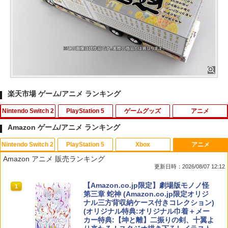
楽天市場 ゲーム/アニメ ランキング
Nintendo Switch 2
PlayStation 5
ゲームグッズ
アニメ
Amazon ゲーム/アニメ ランキング
Nintendo Switch 2
PlayStation 5
Xbox
アニメ
【特典】白き鋼鉄のX 1+2 デュアルコレ
【中古】コンストラクション シミュレー
【即日出荷】ゲーム用アナログスティッ
【中古】【Blu−ray】監獄学園 第1巻
1
1
1
1
Amazon アニメ 販売ランキング
クション Nintendo Switch 2 Edition
ター ゴールドエディションソフト:プレ
クカバー すやすや コリラックマ アロー
初回生産限定版 三方背ケース・かる
更新日時：2026/08/07 12:12
Switch2版(【初回外付特典】A4クリア
イステーション5ソフト／シミュレーシ
ン ALG-NS2CAKKZZ
た・ブックレット付 / 水島努【監督】
ファイル)
ョン・ゲーム
スプラトゥーン レイダース|オンライン
PlayStation 5 デジタル・エディション
【純正品】Xbox ワイヤレス コントロー
【Amazon.co.jp限定】劇場版モノノ怪
1
1
1
1
￥972
￥540
コード版
日本語専用 Console Language: Japan
ラー + USB-C® ケーブル
第三章 蛇神 (Amazon.co.jp限定オリジ
￥5,668
￥3,327
ese only (CFI-2200B01)
ナル三方背収納ケース付きコレクション)
(オリジナル特典:オリジナル巾着＋メー
￥5,832
￥8,300
カー特典:【坤と離】二振りの剣、十翼よ
￥55,000
[Switch] ポケットモンスター スカーレ
カワダ(Kawada) 玩具 コロコロストーン
2
2