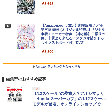
witch2版(【早期購入封入特典】エリオ
【純正品】Xbox ワイヤレス コントロー
産限定版)【Blu-ray】(アニメ描きおろし
ニンテンドープリペイド番号 5000円|オ
5
5
￥8,698
ット旅立ちパック)
Mortal Shell II
【純正品】DualSense ワイヤレスコン
ラー (カーボンブラック)
イラスト使用トートバッグ(神威・阿伏
ンラインコード版
5
5
トローラー(CFI-ZCT2J)
脳を鍛える大人の娯楽ゲーム4in1（麻雀
兎)+描きおろしミニキャラステッカー) [
5
将棋 競走馬育成 RPG）ソフト不要 テレ
杉田智和 ]
￥6,358
￥5,507
￥8,020
￥5,000
ビに挿すだけですぐに遊べる TV HDMI U
￥10,737
SB コントローラー
￥9,900
【Amazon.co.jp限定】劇場版モノノ怪
5
第三章 蛇神 (オリジナル特典:オリジナル
￥5,478
巾着＋メーカー特典:【坤と離】二振りの
剣、十翼より来たる！スタジオ描き下ろ
しイラストボード付) [DVD]
￥8,800
Amazonランキングをもっと見る
編集部のおすすめ記事
Toy
”1/12スケール”の夢旅人？アオシマより
「Honda スーパーカブ」の1/12スケール
モデルが登場。オンラインショップでは
イエロー版も