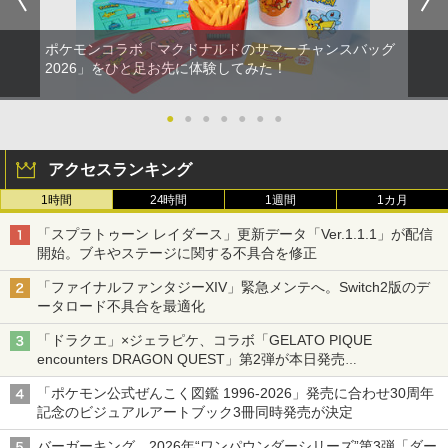
ポケモンコラボ「マクドナルドのサマーチャンスバッグ
2026」をひと足お先に体験してみた！
●
●
●
●
●
●
●
アクセスランキング
1時間
24時間
1週間
1カ月
「スプラトゥーン レイダース」更新データ「Ver.1.1.1」が配信
開始。ブキやステージに関する不具合を修正
「ファイナルファンタジーXIV」緊急メンテへ。Switch2版のデ
ータロード不具合を最適化
「ドラクエ」×ジェラピケ、コラボ「GELATO PIQUE
encounters DRAGON QUEST」第2弾が本日発売
アイスカップに入ったスライムやわたぼう、ベビーサタンなどが
「ポケモン公式ぜんこく図鑑 1996-2026」発売に合わせ30周年
オリジナルアートで登場
記念のビジュアルアートブック3冊同時発売が決定
バーガーキング、2026年“ワンパウンダーシリーズ”第3弾「ダー