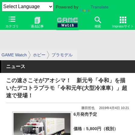
Powered by
Translate
カテゴリ
過去記事
検索
Impressサイト
GAME Watch
ホビー
プラモデル
ニュース
この速さこそがアオシマ！ 新元号「令和」を描
いたデコトラプラモ「令和元年(大型冷凍車）」超
速で登場！
勝田哲也
2019年4月4日 10:21
6月発売予定
価格：5,800円（税別）