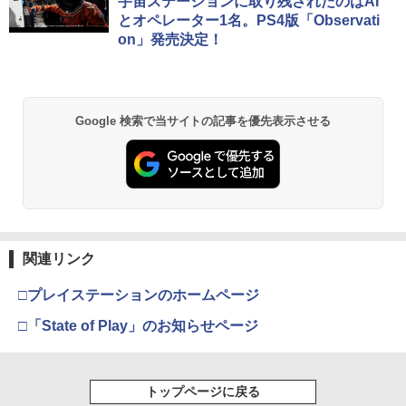
窩座再来 通常版 [Blu-ray]
宇宙ステーションに取り残されたのはAI
とオペレーター1名。PS4版「Observati
￥3,982
on」発売決定！
劇場版「鬼滅の刃」無限城編 第一章 猗
2
Google 検索で当サイトの記事を優先表示させる
窩座再来 通常版 [DVD]
￥3,523
【Amazon.co.jp限定】劇場版モノノ怪
3
第三章 蛇神 (Amazon.co.jp限定オリジ
関連リンク
ナル三方背収納ケース付きコレクション)
(オリジナル特典:オリジナル巾着＋メー
□プレイステーションのホームページ
カー特典:【坤と離】二振りの剣、十翼よ
り来たる！スタジオ描き下ろしイラスト
□「State of Play」のお知らせページ
ボード付) [Blu-ray]
￥10,780
トップページに戻る