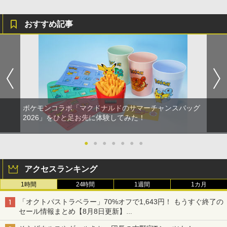
劇場版「鬼滅の刃」無限城編 第一章 猗
4
窩座再来 完全生産限定版 [Blu-ray]
おすすめ記事
￥8,698
【Amazon.co.jp限定】劇場版モノノ怪
5
第三章 蛇神 (オリジナル特典:オリジナル
巾着＋メーカー特典:【坤と離】二振りの
ポケモンコラボ「マクドナルドのサマーチャンスバッグ
剣、十翼より来たる！スタジオ描き下ろ
2026」をひと足お先に体験してみた！
しイラストボード付) [DVD]
￥8,800
●
●
●
●
●
●
●
アクセスランキング
1時間
24時間
1週間
1カ月
「オクトパストラベラー」70%オフで1,643円！ もうすぐ終了の
セール情報まとめ【8月8日更新】
ニンテンドーeショップでは「大神 絶景版」が67%オフで990円