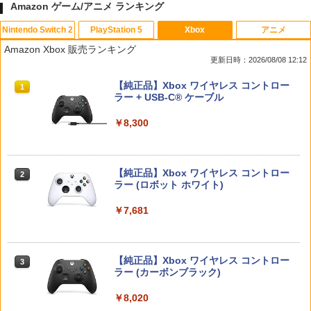
Amazon ゲーム/アニメ ランキング
Nintendo Switch 2
PlayStation 5
Xbox
アニメ
ドラゴンクエストXI 過ぎ去りし時を求
PS5コントローラー用 アナログスティッ
【中古】Wii Sports
【中古】【未使用品】トイ・ストーリー
1
1
1
1
Amazon Xbox 販売ランキング
めて S Switch2版
クカバープラス ブラック デュアルセン
3 [DVDのみ]
更新日時：2026/08/08 12:12
ス デュアルショック対応 コロンバスサ
￥350
ークル CC-P5ASP-BK 【メール便送料無
￥4,930
￥2,780
スプラトゥーン レイダース|オンライン
PlayStation 5 デジタル・エディション
【純正品】Xbox ワイヤレス コントロー
料】 【最強翌日配送】
1
1
1
コード版
日本語専用 Console Language: Japan
ラー + USB-C® ケーブル
ese only (CFI-2200B01)
￥980
￥5,832
￥8,300
FINAL FANTASY VII REBIRTH 【Switc
2
￥55,000
家庭用テレビゲーム 麻雀ゲーム テレビ
サマーウォーズ【Blu-ray】 [ 神木隆之介
h2】 POT-P-ABMTA
2
2
接続 RCA端子 電池式 単三乾電池4本 コ
]
ード2m 操作パネル 2人打ち 一人用 本格
【中古】【18歳以上対象】アサシン クリ
￥5,920
2
派 ルール設定 食いタン 裏ドラ カンドラ
【純正品】Xbox ワイヤレス コントロー
ード ミラージュソフト:プレイステーシ
￥4,327
2
スプラトゥーン レイダース -Switch2
東風戦 半荘戦 一発 フリテンリーチ ツモ
Beast of Reincarnation -PS5 【特典】
ラー (ロボット ホワイト)
2
ョン5ソフト／アクション・ゲーム
2
ピンフ
プロダクトコード 封入
￥6,446
￥7,681
￥1,620
￥3,500
￥7,286
Nintendo Switch Sports Resort 【Swit
3
【中古】【Blu−ray】天空の城ラピュタ /
ch2】 BEE-P-AACHA
3
宮崎駿【監督】
【純正品】Xbox ワイヤレス コントロー
【特典】夢灯華 -Noctuary- PS5版
￥6,001
3
3
【新品】【PCET】ゲーミングガラスマ
ラー (カーボンブラック)
￥4,989
(【初回外付特典】ポストカードセット(3
3
Nintendo Switch 2(日本語・国内専用)
【純正品】ディスクドライブ(CFI-ZDD1
3
ウスパッド #Unipo サンリオキャラクタ
3
枚入り）)
J) PlayStation 5
ーズ マイメロディ[お取寄せ品]
￥8,020
￥55,491