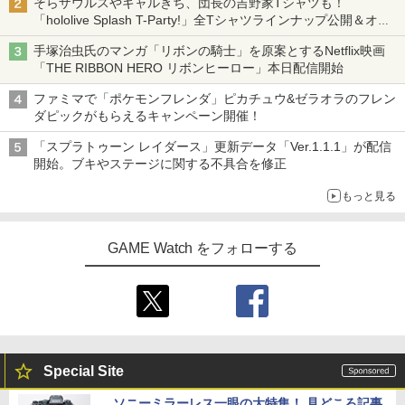
そらザウルスやギャルきち、団長の吉野家Tシャツも！
「hololive Splash T-Party!」全Tシャツラインナップ公開＆オン
ライン販売開始
手塚治虫氏のマンガ「リボンの騎士」を原案とするNetflix映画
「THE RIBBON HERO リボンヒーロー」本日配信開始
ファミマで「ポケモンフレンダ」ピカチュウ&ゼラオラのフレン
ダピックがもらえるキャンペーン開催！
「スプラトゥーン レイダース」更新データ「Ver.1.1.1」が配信
開始。ブキやステージに関する不具合を修正
もっと見る
GAME Watch をフォローする
Special Site
ソニーミラーレス一眼の大特集！ 見どころ記事