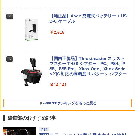
￥2,963
￥11,980
￥7,310
【当店独自で＋P10倍★要エントリー】
4
【楽天ブックス限定先着特典】「超かぐ
【中古】[Switch2] カルドセプト ビギン
4
や姫！」通常版【Blu-ray】(アクリルコ
ズ Nintendo Switch 2 Edition(ニンテン
【純正品】Xbox 充電式バッテリー + US
4
ースター) [ 夏吉ゆうこ ]
ドースイッチ2エディション) ネオス(202
B-C ケーブル
【中古】 アサシン クリード ヴァルハ
4
60716)
【純正品】DualSense ワイヤレスコン
【中古】Nintendo Switch Lite グレー
ニンテンドープリペイド番号 9000円|オ
4
ラ／PS5
4
4
トローラー ミッドナイト ブラック(CFI-
￥6,800
ンラインコード版
￥2,618
ZCT2J01)
￥6,280
￥16,800
￥3,267
￥9,000
￥10,737
ゾンビランドサガLIVE～フランシュシュ
5
ゆめぎんがフェスティバル～【Blu-ra
[Switch 2] スプラトゥーン レイダース
【国内正規品】Thrustmaster スラスト
5
5
y】 [ (V.A.) ]
【中古】PSP go「プレイステーショ
（ダウンロード版）※4,800ポイントま
マスター TH8S シフター - PC、PS4、P
ソニー・インタラクティブエンタテイン
ニンテンドープリペイド番号 5000円|オ
5
5
5
ン・ポータブル go」 パール・ホワイト
でご利用可 ■
【純正品】DualSense ワイヤレスコン
S5、PS5 Pro、Xbox One、Xbox Serie
メント 【PS5】Marvel’s Spider-Man 2
ンラインコード版
5
(PSP-N1000PW)
トローラー(CFI-ZCT2J)
s X|S 対応の高精度 H パターン シフター
￥7,920
通常版 [ECJS-00035 PS5 マーベルス
パイダーマン2 ツウジョウ]【MARVELC
￥6,480
￥5,000
orner】
￥18,895
￥10,737
￥14,141
￥3,980
Amazonランキングをもっと見る
編集部のおすすめ記事
劇場版「鬼滅の刃」無限城編 第一章 猗
PS4
1