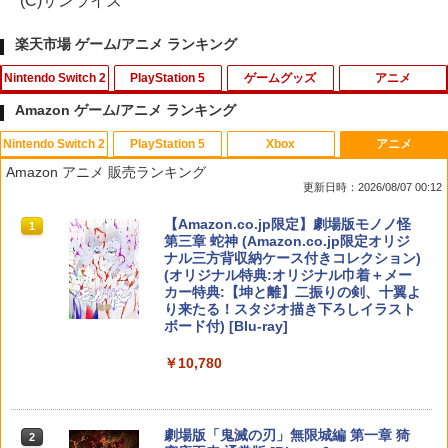
(C)サンライズ
楽天市場 ゲーム/アニメ ランキング
Nintendo Switch 2
PlayStation 5
ゲームグッズ
アニメ
Amazon ゲーム/アニメ ランキング
Nintendo Switch 2
PlayStation 5
Xbox
アニメ
PlayVital 新型Switch2対応 親指グリッ
【中古】四女神オンライン CYBER DIM
「お隣の天使様にいつの間にか駄目人間
1
1
1
Amazon アニメ 販売ランキング
プキャップ 4個セット ジョイコン対応シ
ENSION NEPTUNE - PS4
にされていた件2」Vol.3【Blu-ray】 [ 佐
更新日時：2026/08/07 00:12
リコン素材 快適フィット スイッチ2対応
伯さん ]
滑り止めスティックカバー
￥350
スプラトゥーン レイダース|オンライン
PlayStation 5 デジタル・エディション
【純正品】Xbox ワイヤレス コントロー
【Amazon.co.jp限定】劇場版モノノ怪
1
1
1
1
￥7,821
コード版
日本語専用 Console Language: Japan
ラー + USB-C® ケーブル
第三章 蛇神 (Amazon.co.jp限定オリジ
￥990
ese only (CFI-2200B01)
ナル三方背収納ケース付きコレクション)
(オリジナル特典:オリジナル巾着＋メー
￥5,832
￥8,300
カー特典:【坤と離】二振りの剣、十翼よ
￥55,000
【中古】おいでよ どうぶつの森
スーパーの裏でヤニ吸うふたり Vol.1【B
2
2
り来たる！スタジオ描き下ろしイラスト
【当店独自で＋P10倍★要エントリー】
lu-ray】 [ 地主 ]
2
ボード付) [Blu-ray]
【新品即納】[ACC][Switch2] まるごと
￥350
Xbox プリペイドカード 5,000円 デジタ
収納バッグ for Nintendo Swich 2(ニン
2
￥8,494
￥10,780
スプラトゥーン レイダース -Switch2
Beast of Reincarnation -PS5 【特典】
ルコード 【旧 Xbox ギフトカード】 [オ
2
テンドースイッチ2) メタモン 任天堂ラ
2
プロダクトコード 封入
ンラインコード]
イセンス商品 HORI(NSX-164)(2026071
￥6,455
6)
￥7,286
￥5,000
【楽天ブックス限定全巻購入特典】春夏
【中古】アイドルマスター アニメ& G4
3
3
劇場版「鬼滅の刃」無限城編 第一章 猗
2
￥6,980
秋冬代行者 春の舞 四（完全生産限定
U!パック VOL.4