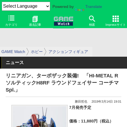
Powered by
Translate
カテゴリ
過去記事
検索
Impressサイト
GAME Watch
ホビー
アクションフィギュア
ニュース
リニアガン、ターボザック装備! 「HI-METAL R
ソルティックH8RF ラウンドフェイサー コーチマ
Spl.」
勝田哲也
2019年3月14日 19:01
7月発売予定
価格：11,880円（税込）