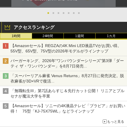
●
●
●
●
●
●
●
アクセスランキング
1時間
24時間
1週間
1カ月
【Amazonセール】REGZAの4K Mini LED液晶TVがお買い得。
55V型、65V型、75V型の2026年モデルがラインナップ
バーガーキング、2026年“ワンパウンダーシリーズ”第3弾「ダー
ティ ザ・ワンパウンダー」を8月7日発売
「特製ガーリックマヨソース」を使用した超大型チーズバーガー
「スーパーリアル麻雀 Venus Returns」8月27日に発売決定。脱
衣麻雀が3D×VRで復活
発売から2週間は20%オフになるセールが実施
「無職転生III」第7話あらすじ＆先行カット公開！ リニアとプル
セナが魔法大学を卒業
【Amazonセール】ソニーの4K液晶テレビ「ブラビア」がお買い
得！ 75型「KJ-75X75WL」などラインナップ
もっと見る