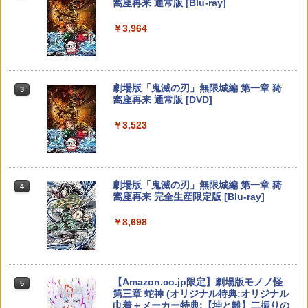
窩座再来 通常版 [Blu-ray]
版）【Blu-ray】(イラスト入りクリアポ
ーチ+ミニキャラペアアクリルキーホル
￥426
￥3,964
【純正品】Xbox ワイヤレス コントロー
ダー4 種セット) [ 暁佳奈 ]
3
Nintendo Switch 2(日本語・国内専用)
【純正品】ディスクドライブ(CFI-ZDD1
3
ラー (ロボット ホワイト)
3
ELDEN RING Tarnished Edition 【Swit
3
J) PlayStation 5
ch2】 POT-P-AAF6C
￥12,100
￥55,603
￥7,681
￥11,849
￥7,757
【中古】カセキホリダー ムゲンギア
4
劇場版「鬼滅の刃」無限城編 第一章 猗
3
窩座再来 通常版 [DVD]
【楽天ブックス限定先着特典】最終楽章
4
￥531
【純正品】Xbox 充電式バッテリー + US
響け！ユーフォニアム 前編 (数量限定 新
4
￥3,523
【純正品】DualSense ワイヤレスコン
B-C ケーブル
ニンテンドープリペイド番号 9000円|オ
4
規シーンコンテ集&UHD付き特装版)【Bl
4
トローラー ミッドナイト ブラック(CFI-
ダービースタリオン2 【Switch2】 POT-
ンラインコード版
u-ray】(マイクロファイバークロス(約20
4
ZCT2J01)
P-AB73A
0mm×200mm)) [ (アニメーション) ]
￥2,618
￥9,000
￥10,737
￥8,582
￥12,540
【中古】アルティメット ヒッツ ドラッ
5
劇場版「鬼滅の刃」無限城編 第一章 猗
4
グ オン ドラグーン2 -封印の紅, 背徳の
窩座再来 完全生産限定版 [Blu-ray]
黒-
【純正品】Xbox ワイヤレス コントロー
ニンテンドープリペイド番号 5000円|オ
5
5
￥8,698
【純正品】DualSense ワイヤレスコン
ラー (カーボンブラック)
ンラインコード版
5
【楽天ブックス限定先着特典+先着特
￥809
5
【新品】【NS2】コットンロックウィズ
トローラー(CFI-ZCT2J)
5
典】【数量限定グッズ】新劇場版銀魂 -
ユー コットンシリーズ35周年記念特別限
￥8,020
吉原大炎上ー (完全生産限定版)【Blu-ra
￥5,000
定版 [Switch2版][在庫品]
￥10,737
y】(800p 超！B5 角背上製本 絵コンテブ
ック)(アニメ描きおろしイラスト使用ト
【Amazon.co.jp限定】劇場版モノノ怪
5
￥11,010
ートバッグ(神威・阿伏兎)+描きおろしミ
第三章 蛇神 (オリジナル特典:オリジナル
ニキャラステッカー) [ 杉田智和 ]
巾着＋メーカー特典:【坤と離】二振りの