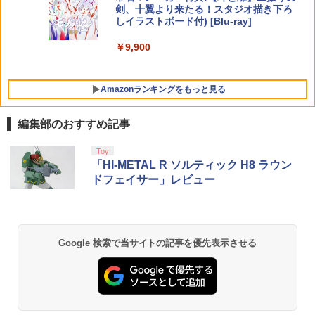
剣、十翼より来たる！スタジオ描き下ろ
￥14,850
しイラストボード付) [Blu-ray]
￥9,900
Amazonランキングをもっと見る
編集部のおすすめ記事
Toy
「HI-METAL R ソルティック H8 ラウン
ドフェイサー」レビュー
Google 検索で当サイトの記事を優先表示させる