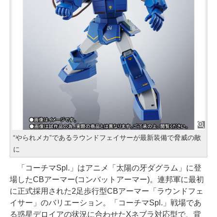
“やられメカ”であるラウンドフェイサーが最新装備で脅威の敵
に
「コーチマSpl.」はアニメ「太陽の牙ダグラム」に登
場したCBアーマー(コンバットアーマー)。連邦軍に最初
に正式採用された2足歩行型CBアーマー「ラウンドフェ
イサー」のバリエーション。「コーチマSpl.」戦場であ
る惑星デロイアの状況に合わせたXネブラ対応型で、背