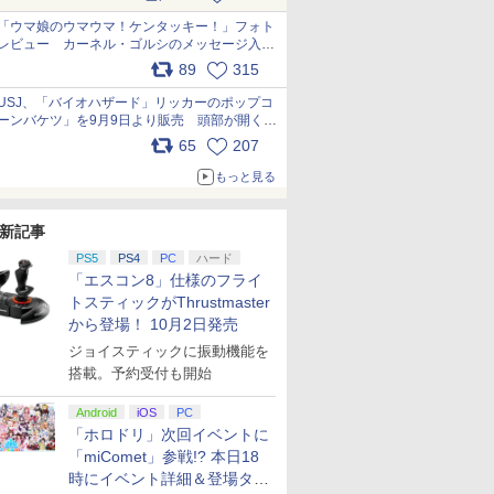
pic.x.com/s9S3nRCAGa
「ウマ娘のウマウマ！ケンタッキー！」フォト
レビュー カーネル・ゴルシのメッセージ入り
パッケージや描き下ろしトレカなどが登場
89
315
pic.x.com/PjnkR9vkXl
USJ、「バイオハザード」リッカーのポップコ
ーンバケツ」を9月9日より販売 頭部が開く仕
組み。味は恐怖を堪のう「味噌フレーバー」
65
207
pic.x.com/81MuXGahVM
もっと見る
新記事
PS5
PS4
PC
ハード
「エスコン8」仕様のフライ
トスティックがThrustmaster
から登場！ 10月2日発売
ジョイスティックに振動機能を
搭載。予約受付も開始
Android
iOS
PC
「ホロドリ」次回イベントに
「miComet」参戦!? 本日18
時にイベント詳細＆登場タレ