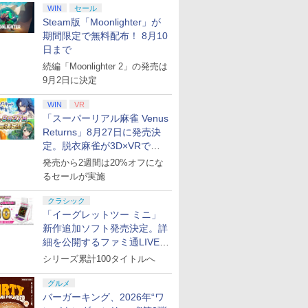
WIN
セール
Steam版「Moonlighter」が
期間限定で無料配布！ 8月10
日まで
続編「Moonlighter 2」の発売は
9月2日に決定
WIN
VR
「スーパーリアル麻雀 Venus
Returns」8月27日に発売決
定。脱衣麻雀が3D×VRで復
活
発売から2週間は20%オフにな
るセールが実施
クラシック
「イーグレットツー ミニ」
新作追加ソフト発売決定。詳
細を公開するファミ通LIVEが
8月27日20時から配信
シリーズ累計100タイトルへ
グルメ
バーガーキング、2026年“ワ