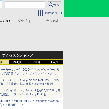
Impress サイト
全カテゴリ
エンタメ
グッズ
アクセスランキング
時間
24時間
1週間
1カ月
バーガーキング、2026年“ワンパウンダーシリ
ーズ”第3弾「ダーティ ザ・ワンパウンダー」を
8月7日発売
「スーパーリアル麻雀 Venus Returns」8月27
「特製ガーリックマヨソース」を使用した超大
日に発売決定。脱衣麻雀が3D×VRで復活
型チーズバーガー
発売から2週間は20%オフになるセールが実施
「マインクラフト」Switch2版が10月27日に発
売決定。「スーパーマリオ」DLCも
Switch版からのアップグレードも可能に
Steam版「Moonlighter」が期間限定で無料配
布！ 8月10日まで
続編「Moonlighter 2」の発売は9月2日に決定