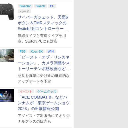
ント公開
Switch2
Switch
PC
ハード
サイバーガジェット、天面6
ボタン＆TMRスティックの
Switch2用コントローラーを9
月下旬発売！
無線タイプと有線タイプを用
意。Switch/PCにも対応
PS5
Xbox SX
WIN
「ビースト・オブ・リンカネ
ーション」、カメラ調整やス
トーリーテンポ感改善などの
アプデを1週間以内に実施
意見を真摯に受け止め継続的な
アップデートを予定
イベント
ゲームグッズ
「ACE COMBAT 8」などバ
ンナムが「東京ゲームショウ
2026」の出展情報公開
アソビストア出張所にてオリジ
ナルグッズの販売も