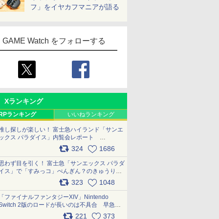
フ」をイヤカフマニアが語る
GAME Watch をフォローする
Xランキング
RPランキング
いいねランキング
推し探しが楽しい！ 富士急ハイランド「サンエ
ックス パラダイス」内覧会レポート
pic.x.com/p718c0QB0k
324
1686
思わず目を引く！ 富士急「サンエックス パラダ
イス」で「すみっコ」ぺんぎん？のきゅうりド
ッグを食べてみた イラストそのままのメニュ
323
1048
ー化に挑戦。これが意外にもおいしい
pic.x.com/Kgl04hZaeg
「ファイナルファンタジーXIV」Nintendo
Switch 2版のロードが長いのは不具合 早急に
アップデートできるよう対応中
221
373