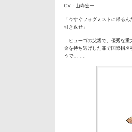
CV：山寺宏一
「今すぐフォグミストに帰るん
引き返せ」
ヒューゴの父親で、優秀な重力
金を持ち逃げした罪で国際指名
うで……。