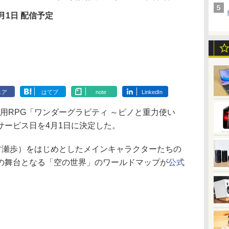
月1日 配信予定
ェア
はてブ
note
LinkedIn
iOS用RPG「ワンダーグラビティ ～ピノと重力使い
サービス日を4月1日に決定した。
村瀬歩）をはじめとしたメインキャラクターたちの
の舞台となる「空の世界」のワールドマップが
公式