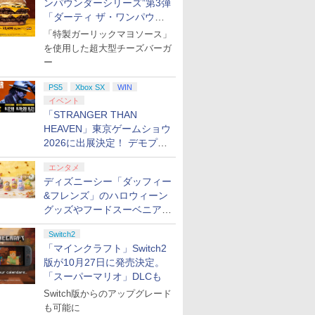
ンパウンダーシリーズ”第3弾
「ダーティ ザ・ワンパウン
ダー」を8月7日発売
「特製ガーリックマヨソース」
を使用した超大型チーズバーガ
ー
PS5
Xbox SX
WIN
イベント
「STRANGER THAN
HEAVEN」東京ゲームショウ
2026に出展決定！ デモプレ
イや体験型展示も
エンタメ
ディズニーシー「ダッフィー
&フレンズ」のハロウィーン
グッズやフードスーベニアが
8月25日より発売
Switch2
「マインクラフト」Switch2
版が10月27日に発売決定。
「スーパーマリオ」DLCも
Switch版からのアップグレード
も可能に