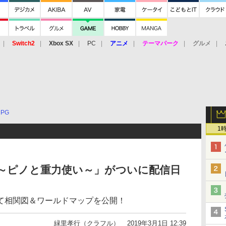
Switch2
Xbox SX
PC
アニメ
テーマパーク
グルメ
 Vita
3DS
アーケード
VR
RPG
1
 ～ピノと重力使い～」がついに配信日
て相関図＆ワールドマップを公開！
緑里孝行（クラフル）
2019年3月1日 12:39