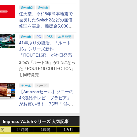
Switch2
Switch
任天堂、令和8年熊本地震で
被災したSwitch2などの無償
修理を実施。義援金5,000万
円の寄付も発表
Switch
PC
PS5
本日発売
41年ぶりの復活。「ルート
16」シリーズ新作
「ROUTE16R」が本日発売
3つの「ルート16」が1つになっ
た「ROUTE16 COLLECTION」
も同時発売
セール
ハード
【Amazonセール】ソニーの
4K液晶テレビ「ブラビア」
がお買い得！ 75型「KJ-
75X75WL」などラインナッ
プ
Impress Watchシリーズ 人気記事
時間
24時間
1週間
1カ月