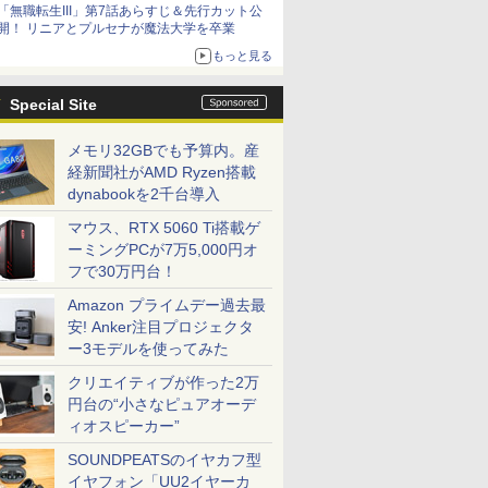
「無職転生III」第7話あらすじ＆先行カット公
開！ リニアとプルセナが魔法大学を卒業
もっと見る
Special Site
メモリ32GBでも予算内。産
経新聞社がAMD Ryzen搭載
dynabookを2千台導入
マウス、RTX 5060 Ti搭載ゲ
ーミングPCが7万5,000円オ
フで30万円台！
Amazon プライムデー過去最
安! Anker注目プロジェクタ
ー3モデルを使ってみた
クリエイティブが作った2万
円台の“小さなピュアオーデ
ィオスピーカー”
SOUNDPEATSのイヤカフ型
イヤフォン「UU2イヤーカ