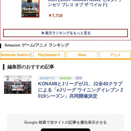
ンセツ ブレス オブ ザ ワイルド]
￥7,710
楽天ランキングをもっと見る
Amazon ゲーム/アニメ ランキング
Nintendo Switch 2
PlayStation 5
Xbox
アニメ
PS5 スティックカバー コントローラー
【中古】トモダチコレクション
【中古】【未使用品】ミラベルと魔法だ
1
1
1
交換用 スティックキャップ PS4 コント
らけの家 MovieNEX [DVDのみ]
編集部のおすすめ記事
ローラー / PS5 コントローラー / PS5 コ
￥466
ントローラー Edge ハンドル 交換用 周
￥3,280
スプラトゥーン レイダース|オンライン
PlayStation 5 デジタル・エディション
【純正品】Xbox ワイヤレス コントロー
【Amazon.co.jp限定】劇場版モノノ怪
eスポーツ
Android
iOS
辺機器 ホコリ防止 全面保護 快適なグリ
1
1
1
1
コード版
日本語専用 Console Language: Japan
ラー + USB-C® ケーブル
第三章 蛇神 (Amazon.co.jp限定オリジ
KONAMIとJリーグがJ1、J2全40クラブ
ップ 取付簡単 DualSense DualShock4
ese only (CFI-2200B01)
ナル三方背収納ケース付きコレクション)
対応 ブラック 2個入
による「eJリーグ ウイニングイレブン 2
(オリジナル特典:オリジナル巾着＋メー
￥5,832
￥8,300
019シーズン」共同開催決定
【中古】たまごっちのプチプチおみせっ
カー特典:【坤と離】二振りの剣、十翼よ
2
￥55,000
￥630
千と千尋の神隠し 舞台版ダブルキャスト
2
ち
り来たる！スタジオ描き下ろしイラスト
(2023年版) ブルーレイ【Blu-ray】
ボード付) [Blu-ray]
￥529
Xbox プリペイドカード 5,000円 デジタ
￥5,480
2
￥10,780
スプラトゥーン レイダース -Switch2
Beast of Reincarnation -PS5 【特典】
ルコード 【旧 Xbox ギフトカード】 [オ
2
【中古】【PS5】Ed-0: Zombie Uprisin
2
2
Google 検索で当サイトの記事を優先表示させる
プロダクトコード 封入
ンラインコード]
g 【CEROレーティング「Z」】
￥6,455