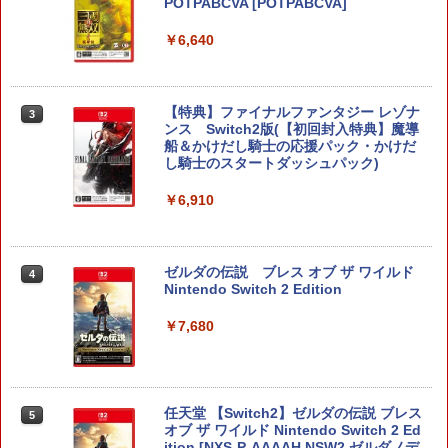
POTPABCVA [POTPABCVA]
￥6,640
【特典】ファイナルファンタジー レゾナ
3
ンス Switch2版(【初回封入特典】魔導
船＆かけだし騎士の応援パック・かけだ
し騎士のスタートダッシュパック)
￥6,910
ゼルダの伝説 ブレス オブ ザ ワイルド
4
Nintendo Switch 2 Edition
￥7,680
任天堂 【Switch2】ゼルダの伝説 ブレス
5
オブ ザ ワイルド Nintendo Switch 2 Ed
ition [NXS-P-AAAAH NSW2 ゼルダノデ