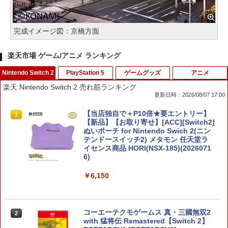
完成イメージ図：京橋方面
楽天市場 ゲーム/アニメ ランキング
Nintendo Switch 2
PlayStation 5
ゲームグッズ
アニメ
楽天 Nintendo Switch 2 売れ筋ランキング
更新日時：2026/08/07 17:00
【当店独自で＋P10倍★要エントリー】
1
【新品】【お取り寄せ】[ACC][Switch2]
ぬいポーチ for Nintendo Swich 2(ニン
テンドースイッチ2) メタモン 任天堂ラ
イセンス商品 HORI(NSX-185)(2026071
6)
￥6,150
コーエーテクモゲームス 真・三國無双2
2
with 猛将伝 Remastered【Switch 2】