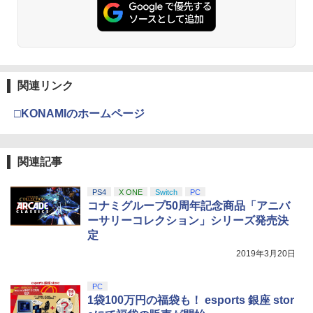
￥7,286
￥5,000
【中古】牧場物語 キラキラ太陽となかま
￥1,079
3
劇場版「鬼滅の刃」無限城編 第一章 猗
2
たち
『映画 ラブライブ！蓮ノ空女学院スクー
3
窩座再来 通常版 [Blu-ray]
ルアイドルクラブ Bloom Garden Part
y』(特装限定版)【Blu-ray】 [ 矢立肇 ]
￥752
￥3,964
【純正品】Xbox ワイヤレス コントロー
3
Nintendo Switch 2(日本語・国内専用)
【純正品】ディスクドライブ(CFI-ZDD1
3
【中古】PS5 ホグワーツ・レガシー
ラー (ロボット ホワイト)
￥8,580
3
3
J) PlayStation 5
関連リンク
￥55,871
￥1,480
￥7,681
【中古】オーバーライド 2:スーパーメカ
4
￥11,849
□KONAMIのホームページ
リーグ ULTRAMAN DX Edition -Switch
劇場版「鬼滅の刃」無限城編 第一章 猗
3
ヤマトよ永遠に REBEL3199 7＜最終巻
4
窩座再来 通常版 [DVD]
＞【Blu-ray】 [ 西崎義展 ]
￥948
【純正品】Xbox 充電式バッテリー + US
4
￥3,523
【純正品】DualSense ワイヤレスコン
関連記事
B-C ケーブル
￥8,751
ニンテンドープリペイド番号 9000円|オ
4
4
【送料無料】アンサー PS5（CFI-2000）
トローラー ミッドナイト ブラック(CFI-
ンラインコード版
4
用 ホコリキャッチャー2【ホコリ侵入防
ZCT2J01)
￥2,618
PS4
X ONE
Switch
PC
止/USBキャップ/コントローラ用キャッ
￥9,000
【中古】ゼルダの伝説 時のオカリナ 3D
コナミグループ50周年記念商品「アニバ
5
プ/統一デザイン/PS5（CFI-2000）両エ
￥10,737
ヤマトよ永遠に REBEL3199 6【Blu-ra
5
劇場版「鬼滅の刃」無限城編 第一章 猗
ーサリーコレクション」シリーズ発売決
ディション対応】ANS-PSV031BK 色：
4
y】 [ 西崎義展 ]
￥1,803
窩座再来 完全生産限定版 [Blu-ray]
ブラック
定
【純正品】Xbox ワイヤレス コントロー
￥8,751
ニンテンドープリペイド番号 5000円|オ
5
2019年3月20日
5
￥8,698
￥2,332
【純正品】DualSense ワイヤレスコン
ラー (カーボンブラック)
ンラインコード版
5
トローラー(CFI-ZCT2J)
￥8,020
PC
￥5,000
￥10,737
1袋100万円の福袋も！ esports 銀座 stor
【レビュー評価上昇中】 新型 PS5 Slim /
5