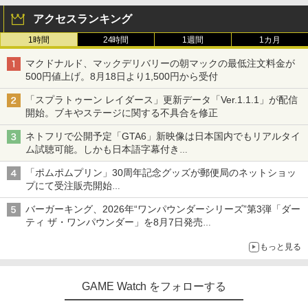
アクセスランキング
1時間
24時間
1週間
1カ月
マクドナルド、マックデリバリーの朝マックの最低注文料金が
500円値上げ。8月18日より1,500円から受付
「スプラトゥーン レイダース」更新データ「Ver.1.1.1」が配信
開始。ブキやステージに関する不具合を修正
ネトフリで公開予定「GTA6」新映像は日本国内でもリアルタイ
ム試聴可能。しかも日本語字幕付き
Netflixから公式回答あり
「ポムポムプリン」30周年記念グッズが郵便局のネットショッ
プにて受注販売開始
「おもちもちもちクッション」など今年だけの限定商品が登場
バーガーキング、2026年“ワンパウンダーシリーズ”第3弾「ダー
ティ ザ・ワンパウンダー」を8月7日発売
「特製ガーリックマヨソース」を使用した超大型チーズバーガー
もっと見る
GAME Watch をフォローする