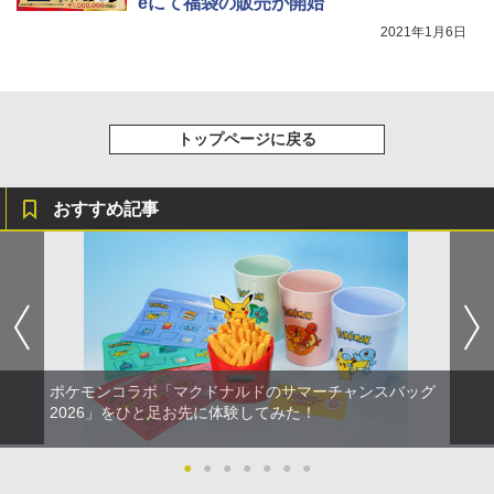
eにて福袋の販売が開始
【Amazon.co.jp限定】劇場版モノノ怪
5
PS5 Pro 冷却ファン PS5スリム用 冷却
第三章 蛇神 (オリジナル特典:オリジナル
ファン 自動温度検出 3段階風速調整 LED
2021年1月6日
巾着＋メーカー特典:【坤と離】二振りの
ライト USB付き 低騒音 急速冷却 放熱
剣、十翼より来たる！スタジオ描き下ろ
プレステ5スリム用 ディスク/デジタル版
しイラストボード付) [DVD]
対応 PS5 周辺機器 PS5 Pro 新型PS5
￥8,800
￥2,580
トップページに戻る
おすすめ記事
ポケモンコラボ「マクドナルドのサマーチャンスバッグ
2026」をひと足お先に体験してみた！
●
●
●
●
●
●
●