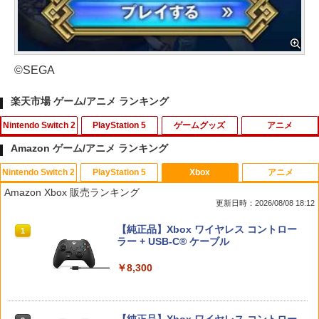
©SEGA
楽天市場 ゲーム/アニメ ランキング
Nintendo Switch 2
PlayStation 5
ゲームグッズ
アニメ
Amazon ゲーム/アニメ ランキング
Nintendo Switch 2
PlayStation 5
Xbox
アニメ
【特典】ファイナルファンタジー レゾナ
PRO FREAK V2 Cheeky (通常版) モデ
アニプレックス ブルーレイディスク
1
1
1
Amazon Xbox 販売ランキング
ンス Switch2版(【初回封入特典】魔導
ル プロフリーク PS5 PS4 NS proチーキ
劇場版「鬼滅の刃」無限列車編 通常版
更新日時：2026/08/08 18:12
船＆かけだし騎士の応援パック・かけだ
ー 凹型 FPS 無段階高さ調節 profreek バ
し騎士のスタートダッシュパック)
ージョン2 PS4 PS5 nintendo switch プ
￥4,400
スプラトゥーン レイダース|オンライン
PlayStation 5 デジタル・エディション
【純正品】Xbox ワイヤレス コントロー
ロコン対応【定形外郵便のみ送料無料】
1
1
1
コード版
日本語専用 Console Language: Japan
ラー + USB-C® ケーブル
Playstation 5特許取得済み日本製しまリ
￥6,910
ese only (CFI-2200B01)
ス堂
￥5,832
￥8,300
￥55,000
￥1,999
【送料無料】劇場版「鬼滅の刃」無限城
2
編 第一章 猗窩座再来(通常版)【Blu-ra
【特典】僕のヒーローアカデミア All's J
2
y】/アニメーション[Blu-ray]【返品種別
ustice(【早期購入封入特典】DLコード)
A】
【純正品】Xbox ワイヤレス コントロー