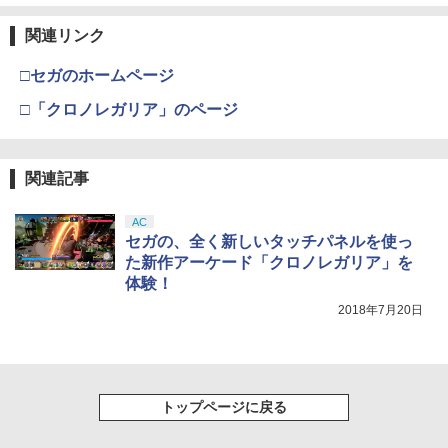
【Amazon.co.jp限定】劇場版モノノ怪
3
第三章 蛇神 (Amazon.co.jp限定オリジ
関連リンク
ナル三方背収納ケース付きコレクション)
(オリジナル特典:オリジナル巾着＋メー
□セガのホームページ
カー特典:【坤と離】二振りの剣、十翼よ
り来たる！スタジオ描き下ろしイラスト
□「クロノレガリア」のページ
ボード付) [Blu-ray]
￥10,780
関連記事
AC
劇場版「鬼滅の刃」無限城編 第一章 猗
4
セガの、全く新しいタッチパネルを使っ
窩座再来 完全生産限定版 [Blu-ray]
た新作アーケード「クロノレガリア」を
￥8,698
体験！
2018年7月20日
【Amazon.co.jp限定】劇場版モノノ怪
5
第三章 蛇神 (オリジナル特典:オリジナル
巾着＋メーカー特典:【坤と離】二振りの
トップページに戻る
剣、十翼より来たる！スタジオ描き下ろ
しイラストボード付) [DVD]