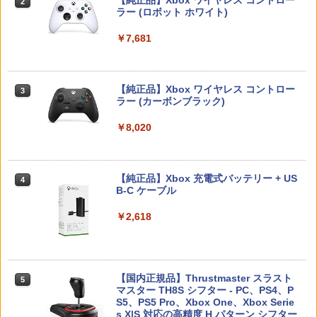
2
スプラトゥーン レイダース -Switch2
Beast of Reincarnation -PS5 【特典】
ラー (ロボット ホワイト)
2
送料無料Battlefield™ 6（バトルフィー
2
￥7,128
2
プロダクトコード 封入
ルド6） 【予約特典】DLC「トゥームス
￥4,400
￥6,446
トーンパック」 同梱 オリジナルBOX入
￥7,681
り ＆ 記念カード & LEDライト 同梱 - PS
￥7,286
5 B0FKN6ZL1H
【特典あり楽天1位】Switch2 ケース キ
天使のたまご 4Kリマスター【Blu-ray】
3
3
￥3,280
ャリングケース ハードケース EVAハー
[ 押井守 ]
【純正品】Xbox ワイヤレス コントロー
3
ドシェル 10ゲームカードスロット switc
ラー (カーボンブラック)
Nintendo Switch 2(日本語・国内専用)
【純正品】ディスクドライブ(CFI-ZDD1
3
h2 収納 Joy-Con収納対応 Nintendo Sw
3
￥4,648
J) PlayStation 5
itch2専用 撥水 ブラック/ホワイト
￥8,020
￥55,491
【ポイント5倍】PS5 Slim スタンド 新型
3
￥11,980
縦置き 冷却ファン スタンド 冷却パッド
￥2,000
縦置き 垂直 充電器 USB 静音 リモコン
収納 充電LEDランプ 充電指示ランプ付
劇場版 カードキャプターさくら 封印さ
【純正品】Xbox 充電式バッテリー + US
4
4
滑り止め 冷却台 2台同時充電
れたカード【Blu-ray】 [ 丹下桜 ]
B-C ケーブル
【純正品】DualSense ワイヤレスコン
ゼルダの伝説 ティアーズ オブ ザ キン
ニンテンドープリペイド番号 9000円|オ
4
4
4
￥3,600
トローラー ミッドナイト ブラック(CFI-
グダム Nintendo Switch 2 Edition
￥4,884
ンラインコード版
￥2,618
ZCT2J01)
￥7,893
￥9,000
￥10,737
【中古】龍が如く 極3 ／ 龍が如く3外伝
4
Dark Tiesソフト:プレイステーション5
劇場版 カードキャプターさくら【Blu-ra
【国内正規品】Thrustmaster スラスト
5
5
ソフト／アクション・ゲーム
y】 [ 丹下桜 ]
マスター TH8S シフター - PC、PS4、P
ニンテンドープリペイド番号 5000円|オ
5
【楽天ブックス限定特典】スーパーマリ
【純正品】DualSense ワイヤレスコン
S5、PS5 Pro、Xbox One、Xbox Serie
ンラインコード版
5
5
オブラザーズ ワンダー Nintendo Switc
￥4,150
トローラー(CFI-ZCT2J)
s X|S 対応の高精度 H パターン シフター
￥4,884