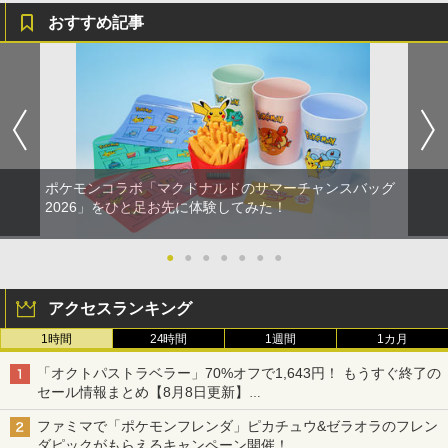
おすすめ記事
￥8,800
ポケモンコラボ「マクドナルドのサマーチャンスバッグ
2026」をひと足お先に体験してみた！
●
●
●
●
●
●
●
アクセスランキング
1時間
24時間
1週間
1カ月
「オクトパストラベラー」70%オフで1,643円！ もうすぐ終了の
セール情報まとめ【8月8日更新】
ニンテンドーeショップでは「大神 絶景版」が67%オフで990円
ファミマで「ポケモンフレンダ」ピカチュウ&ゼラオラのフレン
ダピックがもらえるキャンペーン開催！