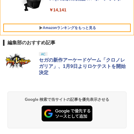
h 2 Edition ＋ みんなでリンリンパーク
￥5,000
(「スーパーマリオ」ステッカー2種)
￥10,737
￥14,141
￥7,577
【特典】SILENT HILL: Townfall(【早期
5
購入封入特典】DLCチラシ)
Amazonランキングをもっと見る
￥6,507
編集部のおすすめ記事
劇場版「鬼滅の刃」無限城編 第一章 猗
AC
1
窩座再来 通常版 [Blu-ray]
セガの新作アーケードゲーム「クロノレ
ガリア」、1月9日よりロケテストを開始
￥3,982
決定
劇場版「鬼滅の刃」無限城編 第一章 猗
2
Google 検索で当サイトの記事を優先表示させる
窩座再来 通常版 [DVD]
￥3,523