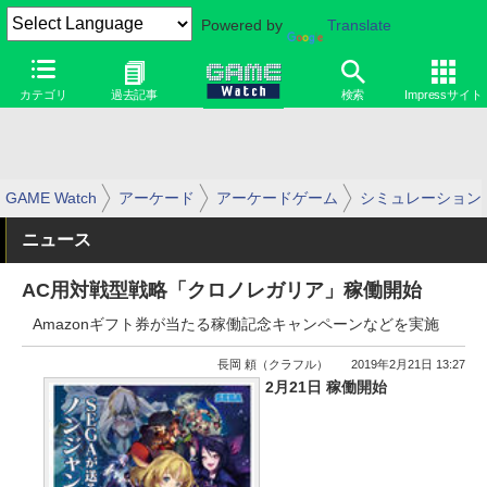
Powered by
Translate
カテゴリ
過去記事
検索
Impressサイト
GAME Watch
アーケード
アーケードゲーム
シミュレーション
ニュース
AC用対戦型戦略「クロノレガリア」稼働開始
Amazonギフト券が当たる稼働記念キャンペーンなどを実施
長岡 頼（クラフル）
2019年2月21日 13:27
2月21日 稼働開始