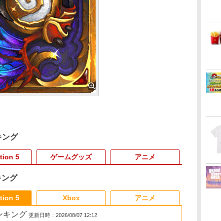
キング
tion 5
ゲームグッズ
アニメ
キング
3
3
3
3
4
4
4
4
5
5
5
5
6
6
6
6
tion 5
Xbox
アニメ
売ランキング
更新日時：2026/08/07 12:12