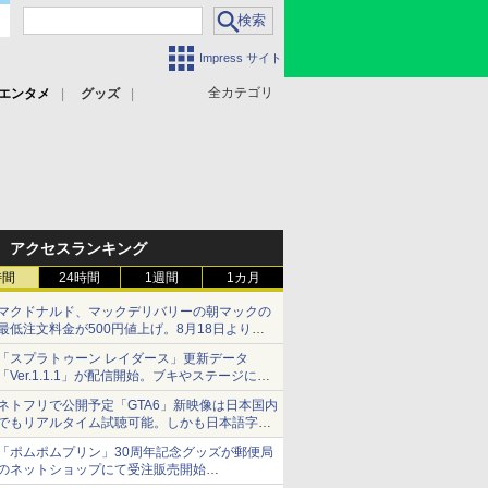
Impress サイト
全カテゴリ
エンタメ
グッズ
アクセスランキング
時間
24時間
1週間
1カ月
マクドナルド、マックデリバリーの朝マックの
最低注文料金が500円値上げ。8月18日より
1,500円から受付
「スプラトゥーン レイダース」更新データ
「Ver.1.1.1」が配信開始。ブキやステージに関
する不具合を修正
ネトフリで公開予定「GTA6」新映像は日本国内
でもリアルタイム試聴可能。しかも日本語字幕
付き
「ポムポムプリン」30周年記念グッズが郵便局
Netflixから公式回答あり
のネットショップにて受注販売開始
「おもちもちもちクッション」など今年だけの