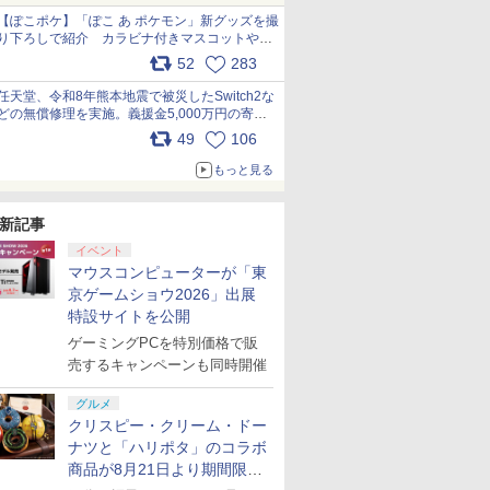
【ぽこポケ】「ぽこ あ ポケモン」新グッズを撮
り下ろしで紹介 カラビナ付きマスコットやス
クエアポーチが仲間入り
52
283
pic.x.com/XmVAgBxaW5
任天堂、令和8年熊本地震で被災したSwitch2な
どの無償修理を実施。義援金5,000万円の寄付
も発表 pic.x.com/BAYsMfUfUC
49
106
もっと見る
新記事
イベント
マウスコンピューターが「東
京ゲームショウ2026」出展
特設サイトを公開
ゲーミングPCを特別価格で販
売するキャンペーンも同時開催
グルメ
クリスピー・クリーム・ドー
ナツと「ハリポタ」のコラボ
商品が8月21日より期間限定