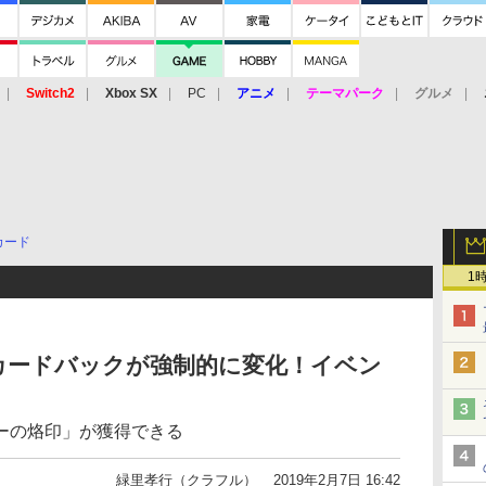
Switch2
Xbox SX
PC
アニメ
テーマパーク
グルメ
 Vita
3DS
アーケード
VR
カード
1
カードバックが強制的に変化！イベン
ーの烙印」が獲得できる
緑里孝行（クラフル）
2019年2月7日 16:42