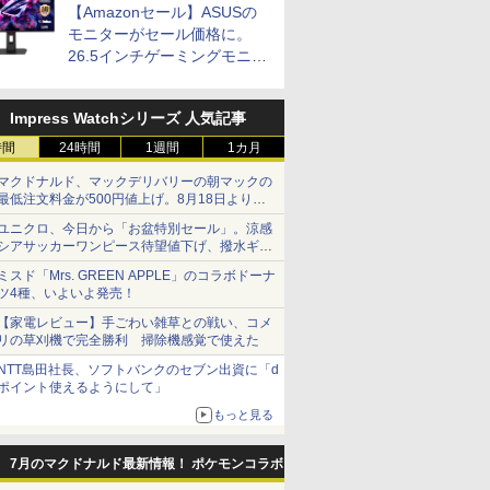
【Amazonセール】ASUSの
モニターがセール価格に。
26.5インチゲーミングモニタ
ー「ROG Strix OLED
XG27ACDMS」限定モデルも
Impress Watchシリーズ 人気記事
お買い得
時間
24時間
1週間
1カ月
マクドナルド、マックデリバリーの朝マックの
最低注文料金が500円値上げ。8月18日より
1,500円から受付
ユニクロ、今日から「お盆特別セール」。涼感
シアサッカーワンピース待望値下げ、撥水ギア
ショーツは1990円に
ミスド「Mrs. GREEN APPLE」のコラボドーナ
ツ4種、いよいよ発売！
【家電レビュー】手ごわい雑草との戦い、コメ
リの草刈機で完全勝利 掃除機感覚で使えた
NTT島田社長、ソフトバンクのセブン出資に「d
ポイント使えるようにして」
もっと見る
7月のマクドナルド最新情報！ ポケモンコラボ