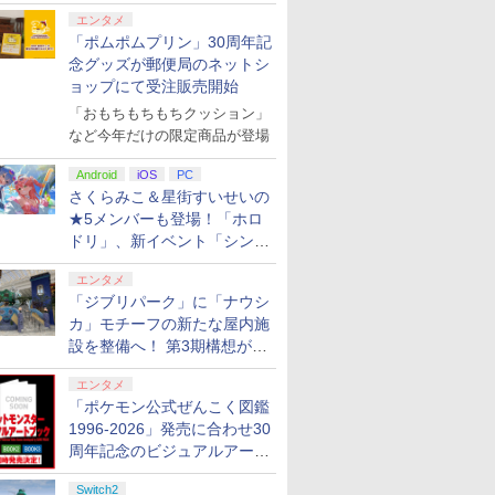
エンタメ
7
7
8
8
9
9
10
10
「ポムポムプリン」30周年記
念グッズが郵便局のネットシ
ョップにて受注販売開始
 the
ルズ オブ
ース 即納
ス限定配
ゼルダの伝説 ティア
【当店独自で＋P10倍
Switch2 ケース レザー
俺だけレベルアップな
【楽天ブックス限定特
アストロボット
ワイヤレス コントロー
【楽天ブックス限定グ
【特典】鬼武者 Way
★エントリーでポイン
【中古】ポケットモン
【完全生産限定版 Blu-
【特典】ほ
GOBBLE
【中古】ワ
俺だけレベ
tch2】
リマスタ
tendo
楽天ブック
ーズ オブ ザ キングダ
★要エントリー】【中
ケース スイッチ2
件 Season2 -Arise
典+特典】空の軌跡 the
ラー ゲームパット
ッズ+楽天ブックス限定
of the Sword(【早期
ト5倍★[PS5ソフト] 冒
スター Let's Go! イー
ray/DVD】【場面写ク
庭 swit
ントローラ
件 Season2
「おもちもちもちクッション」
￥4,968
￥6,732
MA
【早期購入
e 対応 スイ
典+先着特
ム Nintendo Switch 2
古】[PS5] ペルソナ3
Nintendo 対応 スイッ
from the Shadow-
2nd Nintendo Switch
Switch2 Switch1 PS4
先着特典+他】『映画
購入封入特典】ダウン
険家エリオットの千年
ブイ- Switch
リアカード3枚セット
外付特典】
(DUALSH
from the 
など今年だけの限定商品が登場
お役立ち
ツー ニン
鬼滅の
Edition
リロード(P3
チ スイッチツー シンプ
Vol.1(完全生産限定版)
2 Edition(DLCチラ
PS3 PC Steam プロコ
ラブライブ！蓮ノ空女
ロードコード)
物語 [ELJM-30889] *早
（竈門炭治郎、冨岡義
クリアカー
ット・ブラ
Vol.2(完
￥7,893
￥4,280
￥3,480
￥14,080
￥8,055
￥3,499
￥14,850
￥8,090
￥5,200
￥3,762
￥14,880
￥8,118
￥3,797
￥15,362
ー ポーチ
第一章 猗
PERSONA3 RELOAD)
ル ミニマル PUレザー
【Blu-ray】 [ DUBU ]
シ：NEOブレイサー・
ン スイッチ2コントロ
学院スクールアイドル
期購入特典付
勇、猗窩座）＆キャラ
カー生産終
【Blu-ray】
Android
iOS
PC
プリペイ
ション ス
ニンテンドープリペイ
PlayStation 5 デジタ
ぽこ あ ポケモン エキ
プレイステーション ス
ニンテンドープリペイ
プレイステーション ス
ニンテンド
【Amazon.
ース 新型
全生産限定
通常版 アトラス
革 カバー ポーチ スト
アガット+【早期購入外
ーラー スイッチコント
クラブ Bloom Garden
クターデザイン・総作
さくらみこ＆星街すいせいの
円|オンラ
,000円|
ド番号 500円|オンライ
ル・エディション 日本
スパンションパス|オン
トアチケット 3,000円|
ド番号 2000円|オンラ
トアチケット 15,000円
ド番号 30
定】 Logic
フト ケー
y】(かるた
(20240202)
ラップ付属 オシャレ ソ
付特典】DLCチラシ)
ローラー pcコントロー
Party』(特装限定版)
画監督 松島 晃 描き下
ード版
ンコード版
語専用 (CFI-2200B01)
ラインコード版
オンラインコード版
インコード版
|オンラインコード版
インコード
コン G92
★5メンバーも登場！「ホロ
可能 ギフ
選権+描き
フト 収納 ガジェットケ
ラ 連射コン 連射コント
【Blu-ray】(描き下ろ
ろし色紙】 劇場版「鬼
+ ディスクドライブ
リスモ7 Fo
 シンプル
 吾峠呼世
ース クリスマス ギフト
ローラーゲームコント
しイラスト
滅の刃」無限城編 第一
ドリ」、新イベント「シンク
￥500
￥66,849
￥4,400
￥3,000
￥2,000
￥15,000
￥3,000
￥38,800
(CFI-ZDD1J) セット
Horizon 6
 黄色 赤
プレゼント 送料無料
ローラー Bluetooth 背
(DOLLCHESTRA)使用
章 猗窩座再来
ロする夏のスパークル」がス
面ボタン TURBO コン
A4アクリルパネル+B2
エンタメ
タート
トローラPro 連射機
布ポスター+2L判ブロ
「ジブリパーク」に「ナウシ
XPT_T53R
マイド+他) [ 矢立肇 ]
カ」モチーフの新たな屋内施
設を整備へ！ 第3期構想が公
7
7
8
8
9
9
10
10
開
エンタメ
「ポケモン公式ぜんこく図鑑
1996-2026」発売に合わせ30
周年記念のビジュアルアート
ブック3冊同時発売が決定
Switch2