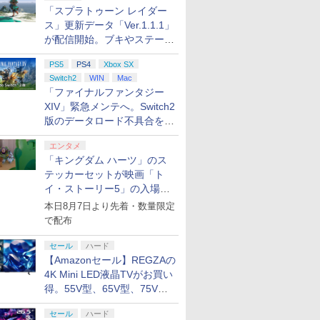
「スプラトゥーン レイダー
 Elite
.jp限
【国内正規品】
『映画 ラブライブ！蓮
Xbox プリペイドカー
劇場版「鬼滅の刃」無
GameSir G7 HE 有線
劇場版モノノ怪 第三章
HyperX Cl
ヤマトよ永
ス」更新データ「Ver.1.1.1」
コントロー
ノノ怪 第
Thrustmaster スラス
ノ空女学院スクールア
ド 2,000円 デジタルコ
限城編 第一章 猗窩座再
ゲームコントローラー
蛇神 [Blu-ray]
Gladiate
REBEL3199
 Core
オリジナル
トマスター TH8S シフ
イドルクラブ Bloom
ード 【旧 Xbox ギフト
来 完全生産限定版
XBOX Series X|S
イセンス 
ray]
が配信開始。ブキやステージ
￥9,900
ワイト)
ナル巾着＋
ター - PC、PS4、
Garden Party』Blu-
カード】 [オンライン
[DVD]
XBOX One Windows
コントロー
に関する不具合を修正
￥14,141
￥8,589
￥2,000
￥7,828
現在在庫切れです。
￥4,980
￥8,760
:【坤と
PS5、PS5 Pro、Xbox
ray（特装限定版）
コード]
10/11用 PCコントロー
日本正規代
PS5
PS4
Xbox SX
剣、十翼
One、Xbox Series X|S
ラーゲームパッド ホー
6L366AA
Switch2
WIN
Mac
スタジオ
対応の高精度 H パター
ル効果スティック付き
「ファイナルファンタジー
ラストボ
ン シフター
ビデオゲームコントロ
XIV」緊急メンテへ。Switch2
ay]
ーラー（ブラック）
版のデータロード不具合を最
適化
エンタメ
「キングダム ハーツ」のス
テッカーセットが映画「ト
イ・ストーリー5」の入場特
典として配布決定！
本日8月7日より先着・数量限定
で配布
セール
ハード
【Amazonセール】REGZAの
4K Mini LED液晶TVがお買い
得。55V型、65V型、75V型
の2026年モデルがラインナ
セール
ハード
ップ