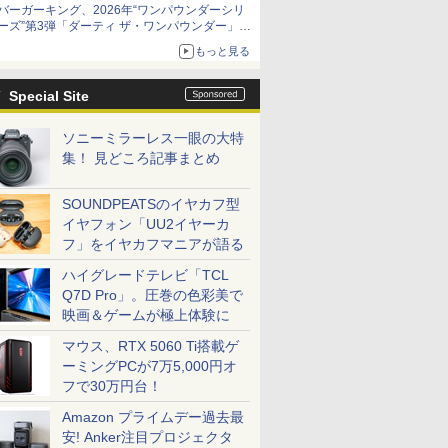
バーガーキング、2026年“ワンパウンダーシリ
限定商品が登場
ーズ”第3弾「ダーティ ザ・ワンパウンダー」を
8月7日発売
もっと見る
「特製ガーリックマヨソース」を使用した超大
型チーズバーガー
Special Site
ソニーミラーレス一眼の大特
集！ 見どころ記事まとめ
SOUNDPEATSのイヤカフ型
イヤフォン「UU2イヤーカ
フ」をイヤカフマニアが語る
ハイグレードテレビ「TCL
Q7D Pro」。圧巻の色彩美で
映画＆ゲームが極上体験に
マウス、RTX 5060 Ti搭載ゲ
ーミングPCが7万5,000円オ
フで30万円台！
Amazon プライムデー過去最
安! Anker注目プロジェクタ