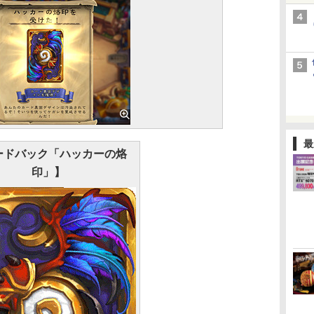
最
ードバック「ハッカーの烙
印」】