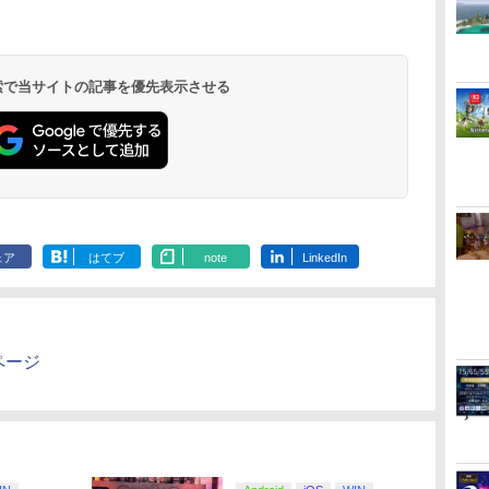
ー
無
【純正品】Xbox ワイ
劇場版「鬼滅の刃」無
【純正品】Xbox 充電
劇場版「鬼滅の刃」無
【純正品】Xbox ワイ
【Amazon.co.jp限
【純正品】Xbox
【Amazon.co
コ
座再
ヤレス コントローラー
限城編 第一章 猗窩座再
式バッテリー + USB-C
限城編 第一章 猗窩座
ヤレス コントローラー
定】劇場版モノノ怪 第
ワイヤレス 
定】劇場版モ
フト
(ロボット ホワイト)
来 通常版 [DVD]
ケーブル
再来 完全生産限定版
(カーボンブラック)
三章 蛇神 (オリジナル
ラー Series 2
三章 蛇神 (
ン
[Blu-ray]
特典:オリジナル巾着＋
Edition (ホ
特典:オリジ
 検索で当サイトの記事を優先表示させる
￥7,681
￥3,523
￥2,618
￥8,698
￥8,020
￥8,800
￥18,753
￥9,900
メーカー特典:【坤と
メーカー特典
離】二振りの剣、十翼
離】二振りの
より来たる！スタジオ
より来たる！
描き下ろしイラストボ
描き下ろしイ
ード付) [DVD]
ード付) [Blu-r
ェア
はてブ
note
LinkedIn
ムページ