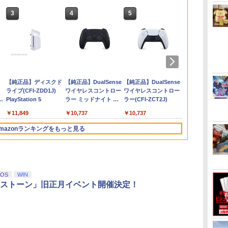
3
3
4
4
5
5
6
6
ム
0:
の
台
【特典】ファイナルフ
【中古】PS5 ホグワー
【中古】牧場物語 キラ
『映画 ラブライブ！蓮
ゼルダの伝説 ブレス
【送料無料】アンサー
【中古】オーバーライ
ヤマトよ永遠に
任天堂 【Switch2】ゼ
【レビュー評価上昇
【中古】ゼルダの伝説
ヤマトよ永遠に
鬼武者 Way of
【特典】テイ
Switch2 ケ
【楽天ブック
h
23
ァンタジー レゾナン
ツ・レガシー
キラ太陽となかまたち
ノ空女学院スクールア
オブ ザ ワイルド
PS5（CFI-2000）用 ホ
ド 2:スーパーメカリー
REBEL3199 7＜最終巻
ルダの伝説 ブレス オ
中】 新型 PS5 Slim /
時のオカリナ 3D
REBEL3199 6【Blu-
Sword 【Swi
エターニア 
スイッチ2 Nin
送BOX】【
グ
ス Switch2版(【初回
イドルクラブ Bloom
Nintendo Switch 2
コリキャッチャー
グ ULTRAMAN DX
＞【Blu-ray】 [ 西崎義
ブ ザ ワイルド
PS5 Pro 冷却ファン
ray】 [ 西崎義展 ]
POT-P-ABN
ー PS5版(
Switch Lit
ス限定先着特
￥1,480
￥752
￥1,803
h
封入特典】魔導船＆か
Garden Party』(特装
Edition
2【ホコリ侵入防
Edition -Switch
展 ]
Nintendo Switch 2
PS5スリム用 冷却ファ
特典】超冒険
ッチ スイッチ
典】劇場版「
￥6,910
￥8,580
￥7,680
￥2,332
￥948
￥8,751
￥7,710
￥2,580
￥8,751
￥7,730
￥3,484
￥1,100
￥11,000
けだし騎士の応援パッ
限定版)【Blu-ray】 [
止/USBキャップ/コン
Edition [NXS-P-
ン 自動温度検出 3段階
セット)
テンドー カバ
刃」無限城編 
ダ
Nintendo Switch 2(日
【純正品】ディスクド
ニンテンドープリペイ
【純正品】DualSense
ニンテンドープリペイ
【純正品】DualSense
ニンテンドー
プレイステー
ク・かけだし騎士のス
矢立肇 ]
トローラ用キャップ/統
AAAAH NSW2 ゼルダ
風速調整 LEDライト
キャリングケ
窩座再来(完
本語・国内専用)
ライブ(CFI-ZDD1J)
ド番号 9000円|オンラ
ワイヤレスコントロー
ド番号 5000円|オンラ
ワイヤレスコントロー
ド番号 1000
トアチケット 10
タートダッシュパック)
一デザイン/PS5（CFI-
ノデンセツ ブレス オ
USB付き 低騒音 急速
ジョイコン ソ
版)【Blu-ra
コ
PlayStation 5
インコード版
ラー ミッドナイト ブ
インコード版
ラー(CFI-ZCT2J)
インコード版
オンラインコ
2000）両エディション
ブ ザ ワイルド]
冷却 放熱 プレステ5ス
ブルなど 収納
+イベント抽
￥55,871
ラック(CFI-ZCT2J01)
対応】ANS-PSV031BK
リム用 ディスク/デジ
ト プレゼント
下ろし色紙) [
￥11,849
￥9,000
￥10,737
￥5,000
￥10,737
￥1,000
￥10,000
色：ブラック
タル版対応 PS5 周辺機
無地 黒 ピンク
晴 ]
器 PS5 Pro 新型PS5
青 送料無料
mazonランキングをもっと見る
3
3
4
4
5
5
6
6
iOS
WIN
ストーン」旧正月イベント開催決定！