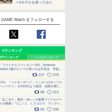
ー3モデルを使ってみた
GAME Watch をフォローする
Xランキング
RPランキング
いいねランキング
「ファイナルファンタジーXIV」Nintendo
Switch 2版のロードが長いのは不具合 早急に
アップデートできるよう対応中
227
378
pic.x.com/s9S3nRCAGa
USJ、「バイオハザード」リッカーのポップコ
ーンバケツ」を9月9日より販売 頭部が開く仕
組み。味は恐怖を堪のう「味噌フレーバー」
66
212
pic.x.com/81MuXGahVM
「ぽこポケ」横浜・赤レンガ倉庫でリアルゲー
トが開通！ ワニノコ、ミズゴロウ、アシマリ登
場シーンをレポート pic.x.com/LDgEByVl6D
62
230