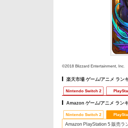
©2018 Blizzard Entertainment, Inc.
楽天市場 ゲーム/アニメ ラン
Nintendo Switch 2
PlaySta
Amazon ゲーム/アニメ ラン
10
10
10
10
1
1
1
1
2
2
2
2
Nintendo Switch 2
PlaySta
Amazon PlayStation 5 販