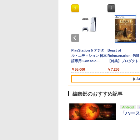
10
10
1
1
2
2
典】鬼武者 Way
ントリーでポイン
古】ポケットモン
全生産限定版 Blu-
【特典】ほの暮しの
GOBBLE PS5版
【中古】ワイヤレスコ
俺だけレベルアップな
【当店独自で＋P10倍
PS5 スティックカバー
【中古】トモダチコレ
【中古】【未使用品】
コーエーテクモゲー
【中古】【PS5】Ed-
【中古】たまごっち
千と千尋の神隠し 舞
the Sword(【早期
倍★[PS5ソフト] 冒
 Let's Go! イー
y/DVD】【場面写ク
庭 switch2版(【初回
ントローラー
件 Season2 -Arise
★要エントリー】【新
コントローラー 交換用
クション
ミラベルと魔法だらけ
ス 真・三國無双2 wit
Zombie Uprising
プチプチおみせっち
版ダブルキャスト(20
￥6,732
封入特典】ダウン
エリオットの千年
 Switch
カード3枚セット
外付特典】切り取れる
(DUALSHOCK 4) ジェ
from the Shadow-
品】【お取り寄せ】
スティックキャップ
の家 MovieNEX [DVD
猛将伝
【CEROレーティン
年版) ブルーレイ
￥466
￥529
ドコード)
[ELJM-30889] *早
門炭治郎、冨岡義
クリアカード)
ット・ブラック 【メー
Vol.2(完全生産限定版)
[ACC][Switch2] ぬい
PS4 コントローラー /
のみ]
Remastered【Switc
「Z」】
【Blu-ray】
090
200
762
,880
￥8,118
￥3,797
￥15,362
￥6,150
￥630
￥3,280
￥6,640
￥1,079
￥5,480
入特典付
猗窩座）＆キャラ
カー生産終了】
【Blu-ray】 [ DUBU ]
ポーチ for Nintendo
PS5 コントローラー /
2】 POTPABCVA
テンドープリペイ
イステーション ス
ニンテンドープリペイ
【Amazon.co.jp限
スプラトゥーン レイダ
PlayStation 5 デジタ
スプラトゥーン レイ
Beast of
ーデザイン・総作
Swich 2(ニンテンドー
PS5 コントローラー
[POTPABCVA]
号 2000円|オンラ
チケット 15,000円
ド番号 3000円|オンラ
定】 Logicool G ハン
ース|オンラインコード
ル・エディション 日本
ース -Switch2
Reincarnation -PS5
督 松島 晃 描き下
スイッチ2) メタモン 任
Edge ハンドル 交換用
コード版
ンラインコード版
インコード版
コン G923 グランツー
版
語専用 Console
【特典】プロダクト
色紙】 劇場版「鬼
天堂ライセンス商品
周辺機器 ホコリ防止 全
￥6,455
リスモ7 Forza
Language: Japanese
ード 封入
刃」無限城編 第一
HORI(NSX-185)
面保護 快適なグリップ
000
,000
￥3,000
￥38,800
￥5,832
￥55,000
￥7,286
Horizon 6 G923d
only (CFI-2200B01)
猗窩座再来
(20260716)
取付簡単 DualSense
DualShock4 対応 ブラ
A
ック 2個入
編集部のおすすめ記事
10
10
1
1
2
2
Android
「ハース