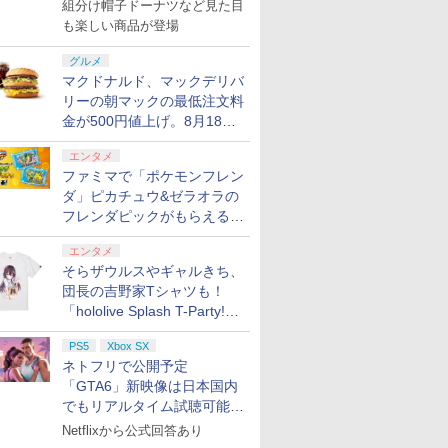
で発売
組分け帽子ドーナツなど見た目
も楽しい商品が登場
グルメ
マクドナルド、マックデリバ
リーの朝マックの最低注文料
金が500円値上げ。8月18日
より1,500円から受付
エンタメ
ファミマで「ポケモンフレン
ダ」ピカチュウ&ゼラオラの
フレンダピックがもらえるキ
ャンペーン開催！
エンタメ
そらザウルスやギャルきち、
団長の吉野家Tシャツも！
「hololive Splash T-Party!」
全Tシャツラインナップ公開
PS5
Xbox SX
＆オンライン販売開始
ネトフリで公開予定
「GTA6」新映像は日本国内
7
7
7
7
8
8
8
8
9
9
9
9
10
10
10
10
でもリアルタイム試聴可能。
しかも日本語字幕付き
Netflixから公式回答あり