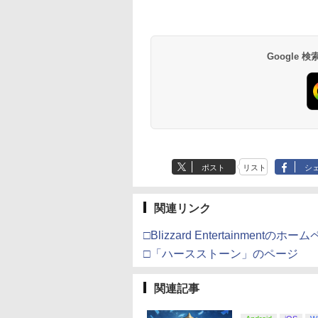
eSir G7 HE 有線
版モノノ怪 第三章
HyperX Clutch
ヤマトよ永遠に
【純正品】Xbox ワイ
【Amazon.co.jp限
Xbox プリペイドカ
劇場版「鬼滅の刃」
ムコントローラー
[Blu-ray]
Gladiate Xbox公式ラ
REBEL3199 7 [Blu-
ヤレス コントローラー
定】劇場版モノノ怪 第
ド 5,000円 デジタル
限城編 第一章 猗窩
X Series X|S
イセンス ゲーミング
ray]
+ USB-C® ケーブル
三章 蛇神
ード 【旧 Xbox ギ
来 通常版 [Blu-ray]
900
X One Windows
コントローラー 有線
(Amazon.co.jp限定オ
カード】 [オンライ
Google
在庫切れです。
￥4,980
￥8,760
￥8,300
￥10,780
￥5,000
￥3,964
/11用 PCコントロー
日本正規代理店品
リジナル三方背収納ケ
コード]
ゲームパッド ホー
6L366AA
ース付きコレクション)
果スティック付き
(オリジナル特典:オリ
オゲームコントロ
ジナル巾着＋メーカー
ー（ブラック）
特典:【坤と離】二振り
の剣、十翼より来た
る！スタジオ描き下ろ
しイラストボード付)
[Blu-ray]
ポスト
リスト
シ
関連リンク
□Blizzard Entertainmentのホー
□「ハースストーン」のページ
関連記事