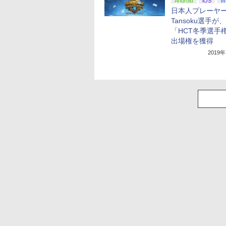
Android
iOS
W
日本人プレーヤ
Tansoku選手が、
「HCT冬季選手
出場権を獲得
2019