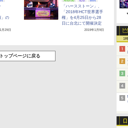
IN
Android
iOS
WIN
ー
「ハースストーン」、
「2018年HCT世界選手
権」の
権」を4月25日から28
日に台北にて開催決定
年1月29日
2019年1月9日
1
トップページに戻る