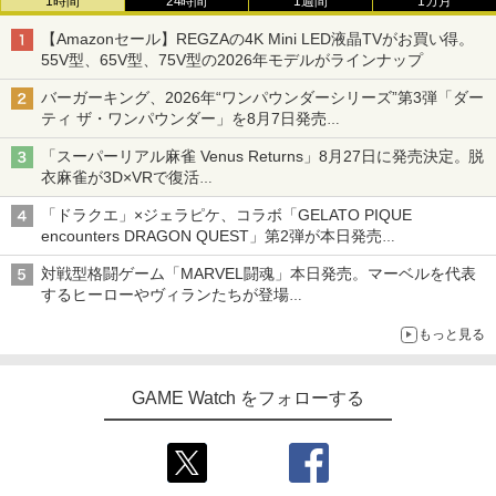
1時間
24時間
1週間
1カ月
【Amazonセール】REGZAの4K Mini LED液晶TVがお買い得。
55V型、65V型、75V型の2026年モデルがラインナップ
バーガーキング、2026年“ワンパウンダーシリーズ”第3弾「ダー
ティ ザ・ワンパウンダー」を8月7日発売
「特製ガーリックマヨソース」を使用した超大型チーズバーガー
「スーパーリアル麻雀 Venus Returns」8月27日に発売決定。脱
衣麻雀が3D×VRで復活
発売から2週間は20%オフになるセールが実施
「ドラクエ」×ジェラピケ、コラボ「GELATO PIQUE
encounters DRAGON QUEST」第2弾が本日発売
アイスカップに入ったスライムやわたぼう、ベビーサタンなどが
対戦型格闘ゲーム「MARVEL闘魂」本日発売。マーベルを代表
オリジナルアートで登場
するヒーローやヴィランたちが登場
「GUILTY GEAR」などの格ゲーを手掛けるアークシステムワー
もっと見る
クスが開発
GAME Watch をフォローする