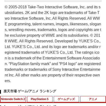
© 2005-2018 Take-Two Interactive Software, Inc. and its s
ubsidiaries. 2K and the 2K logo are trademarks of Take-T
wo Interactive Software, Inc. All Rights Reserved. All WW
E programming, talent names, images, likenesses, slogan
s, wrestling moves, trademarks, logos and copyrights are t
he exclusive property of WWE and its subsidiaries. © 201
8 WWE. All Rights Reserved. Developed by YUKE'S Co.,
Ltd. YUKE'S Co., Ltd. and its logo are trademarks and/or r
egistered trademarks of YUKE'S Co., Ltd. The ratings ico
n is a trademark of the Entertainment Software Associatio
n. “PlayStation family mark” and “PS4 logo” are registered
trademarks or trademarks of Sony Interactive Entertainme
nt Inc. All other marks are property of their respective own
ers.
楽天市場 ゲーム/アニメ ランキング
Nintendo Switch 2
PlayStation 5
ゲームグッズ
アニメ