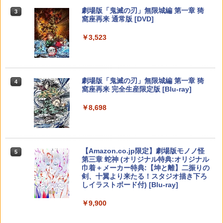
パイダーマン2 ツウジョウ]【MARVELC
￥11,849
ム 任天堂 Switch2 フィルム スイッチ2
劇場版「鬼滅の刃」無限城編 第一章 猗
orner】
3
保護フィルム 7.9インチ ガラスフィルム
窩座再来 通常版 [DVD]
フィルム 10H ガラスザムライ 液晶保護
『映画 ラブライブ！蓮ノ空女学院スクー
4
フィルム OVER`s オーバーズ TP01
￥3,980
ルアイドルクラブ Bloom Garden Part
【純正品】Xbox 充電式バッテリー + US
4
￥3,523
y』(特装限定版)【Blu-ray】 [ 矢立肇 ]
【純正品】DualSense ワイヤレスコン
B-C ケーブル
ニンテンドープリペイド番号 9000円|オ
4
4
￥1,380
トローラー ミッドナイト ブラック(CFI-
ンラインコード版
ZCT2J01)
￥8,580
￥2,618
Marvel's Spider-Man 2
4
￥9,000
￥10,737
劇場版「鬼滅の刃」無限城編 第一章 猗
4
任天堂 【Switch2】スプラトゥーン レイ
￥4,011
4
窩座再来 完全生産限定版 [Blu-ray]
ダース [BEE-P-AADLA NSW2 スプラト
【楽天ブックス限定連動購入特典+楽天
5
ゥ-ン レイダ-ス]
ブックス限定先着特典+他】ゴールデン
【純正品】Xbox ワイヤレス コントロー
ニンテンドープリペイド番号 5000円|オ
5
5
￥8,698
カムイ 第十五巻(初回限定版)【Blu-ra
【純正品】DualSense ワイヤレスコン
ラー (カーボンブラック)
ンラインコード版
5
￥6,740
y】(キャラファインボード+キャスト複
トローラー(CFI-ZCT2J)
製サイン入り複製原画セット+原作者・
￥8,020
￥5,000
首都高バトル / Tokyo Xtreme Racer
野田サトル描き下ろし最終章OP／ED絵
￥10,737
5
【PS5】 ELJM-30827
コンテ+他) [ 野田サトル ]
【Amazon.co.jp限定】劇場版モノノ怪
5
【メール便発送】【新品】任天堂 Ninte
5
第三章 蛇神 (オリジナル特典:オリジナル
￥6,480
￥10,780
ndo Switch 2 ゲームソフト スプラトゥ
巾着＋メーカー特典:【坤と離】二振りの
ーン レイダース
剣、十翼より来たる！スタジオ描き下ろ
しイラストボード付) [Blu-ray]
￥6,750
￥9,900