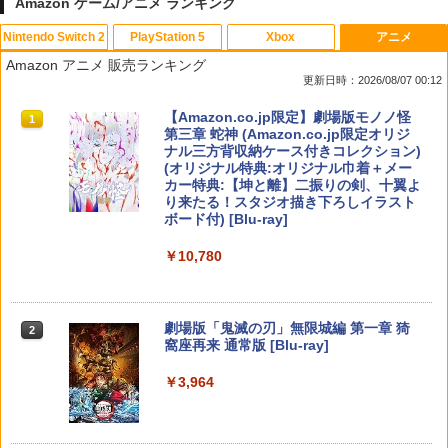
Amazon ゲーム/アニメ ランキング
Nintendo Switch 2
PlayStation 5
Xbox
アニメ
PlayVital 新型Switch2対応 親指グリッ
PS5 縦置きスタンド PlayStation5 / PS5
【中古】 この世界の片隅に ブックレッ
1
1
1
Amazon アニメ 販売ランキング
プキャップ 4個セット ジョイコン対応シ
Slim / PS5 Pro 用 縦置き スタンド 円形
ト付 / 片渕須直 / バンダイビジュアル [Bl
更新日時：2026/08/07 00:12
リコン素材 快適フィット スイッチ2対応
安定感UP ブラック ブルー シルバー グ
u-ray]【メール便送料無料】【最短翌日
滑り止めスティックカバー
レー ゲームアクセサリー ◇ALW-P5216
配達対応】
スプラトゥーン レイダース|オンライン
PlayStation 5 デジタル・エディション
【純正品】Xbox ワイヤレス コントロー
【Amazon.co.jp限定】劇場版モノノ怪
【メール便】 | プレーステーション プレ
1
1
1
1
コード版
日本語専用 Console Language: Japan
ラー + USB-C® ケーブル
第三章 蛇神 (Amazon.co.jp限定オリジ
イステーション プレステ プレステ5 プレ
￥990
￥1,243
ese only (CFI-2200B01)
ナル三方背収納ケース付きコレクション)
イステーション5 スタンド 収納
(オリジナル特典:オリジナル巾着＋メー
￥5,832
￥8,300
カー特典:【坤と離】二振りの剣、十翼よ
￥55,000
￥1,380
り来たる！スタジオ描き下ろしイラスト
Switch2 保護フィルム スイッチ2 保護フ
【BLU-R】超かぐや姫！ Blu-ray通常版
2
2
ボード付) [Blu-ray]
ィルム switch2 フィルム Switch2 ガラ
Xbox プリペイドカード 5,000円 デジタ
スフィルム スイッチ2 フィルム ガイド
2
￥5,780
￥10,780
スプラトゥーン レイダース -Switch2
Beast of Reincarnation -PS5 【特典】
ルコード 【旧 Xbox ギフトカード】 [オ
2
貼り付け キット カバー Switch 2 本体
グランツーリスモ7 PS5版
2
2
プロダクトコード 封入
ンラインコード]
アクセサリー Nintendo Switch2 ケース
￥6,455
可 透明 ブルーライト カット 99％ FIRM
￥3,779
E
￥7,286
￥5,000
劇場版「鬼滅の刃」無限城編 第一章 猗
2
窩座再来 通常版 [Blu-ray]
￥1,000
「多聞くん今どっち!?」3【Blu-ray】 [
3
師走ゆき ]
￥3,964
【純正品】Xbox ワイヤレス コントロー
3
Nintendo Switch 2(日本語・国内専用)
【純正品】ディスクドライブ(CFI-ZDD1
3
ソニー・インタラクティブエンタテイン
ラー (ロボット ホワイト)
3
￥8,044
3
J) PlayStation 5
メント 【PS5】Marvel’s Spider-Man 2
【10%OFFクーポン配布中】【365日完
3
￥55,603
通常版 [ECJS-00035 PS5 マーベルス
全保証】 Nintendo Switch2 保護フィル
￥7,681