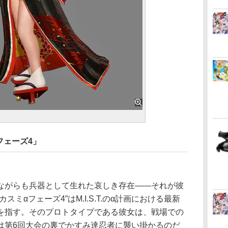
フェーズ4」
がらも兵器として生れた哀しき存在――それが彼
ミαフェーズ4”はM.I.S.T.のα計画における最新
を指す。そのプロトタイプである彼女は、戦場での
は第6回大会の裏でかすみ達忍者に襲い掛かるのだ