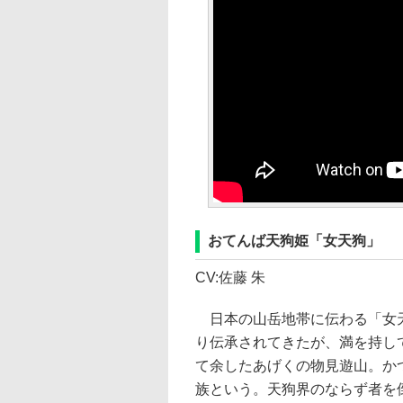
おてんば天狗姫「女天狗」
CV:佐藤 朱
日本の山岳地帯に伝わる「女天
り伝承されてきたが、満を持し
て余したあげくの物見遊山。か
族という。天狗界のならず者を