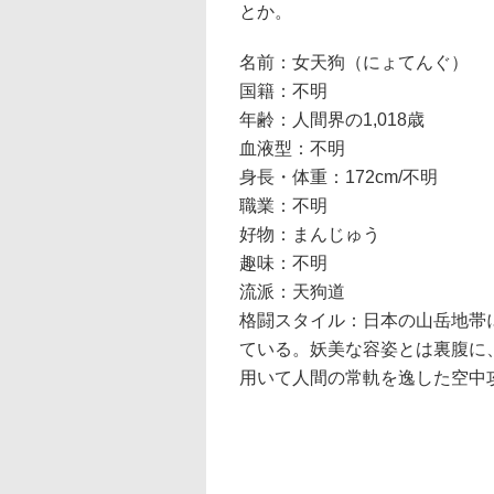
とか。
名前：女天狗（にょてんぐ）
国籍：不明
年齢：人間界の1,018歳
血液型：不明
身長・体重：172cm/不明
職業：不明
好物：まんじゅう
趣味：不明
流派：天狗道
格闘スタイル：日本の山岳地帯
ている。妖美な容姿とは裏腹に
用いて人間の常軌を逸した空中