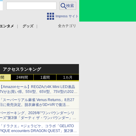
Impress サイト
全カテゴリ
エンタメ
グッズ
アクセスランキング
時間
24時間
1週間
1カ月
【Amazonセール】REGZAの4K Mini LED液晶
TVがお買い得。55V型、65V型、75V型の2026
年モデルがラインナップ
「スーパーリアル麻雀 Venus Returns」8月27
日に発売決定。脱衣麻雀が3D×VRで復活
発売から2週間は20%オフになるセールが実施
バーガーキング、2026年“ワンパウンダーシリ
ーズ”第3弾「ダーティ ザ・ワンパウンダー」を
8月7日発売
「ドラクエ」×ジェラピケ、コラボ「GELATO
「特製ガーリックマヨソース」を使用した超大
PIQUE encounters DRAGON QUEST」第2弾が
型チーズバーガー
本日発売