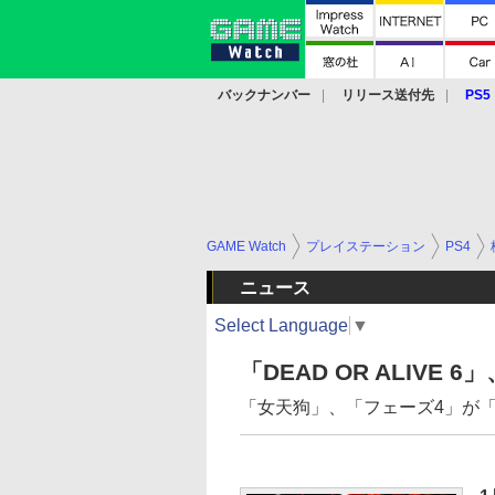
バックナンバー
リリース送付先
PS5
モバイル
eスポーツ
クラウド
PS
GAME Watch
プレイステーション
PS4
ニュース
Select Language
▼
「DEAD OR ALIV
「女天狗」、「フェーズ4」が「