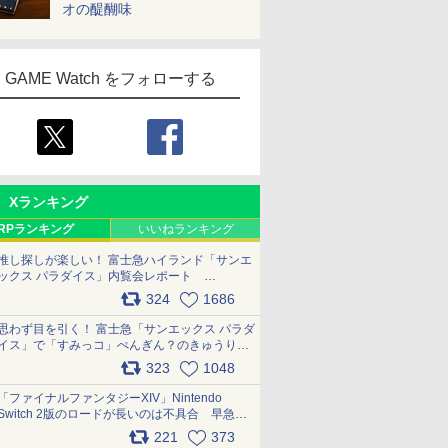
オの醍醐味
GAME Watch をフォローする
Xランキング
RPランキング
いいねランキング
推し探しが楽しい！ 富士急ハイランド「サンエ
ックス パラダイス」内覧会レポート
pic.x.com/p718c0QB0k
324
1686
思わず目を引く！ 富士急「サンエックス パラダ
イス」で「すみっコ」ぺんぎん？のきゅうりド
ッグを食べてみた イラストそのままのメニュ
323
1048
ー化に挑戦。これが意外にもおいしい
pic.x.com/Kgl04hZaeg
「ファイナルファンタジーXIV」Nintendo
Switch 2版のロードが長いのは不具合 早急に
アップデートできるよう対応中
221
373
pic.x.com/s9S3nRCAGa