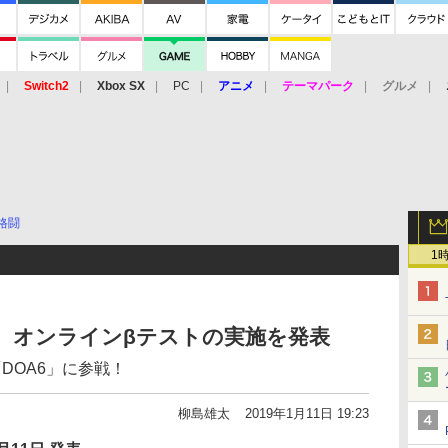
Switch2
Xbox SX
PC
アニメ
テーマパーク
グルメ
 Vita
3DS
アーケード
VR
格闘
1
E 6」、オンラインβテストの実施を発表
DOA6」に参戦！
柳島雄太
2019年1月11日 19:23