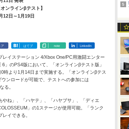
月11日 発表
【オンラインβテスト】
月12日～1月19日
ェア
はてブ
note
LinkedIn
ステーション 4/Xbox One/PC用激闘エンター
IVE 6」のPS4版において、「オンラインβテスト版」
日0時より1月14日まで実施する。「オンラインβテス
oreよりダウンロードが可能で、テストへの参加には
須となる。
やね」、「ハヤテ」、「ハヤブサ」、「ディエ
COLOSSEUM」の1ステージが使用可能。「ランク
プレイできる。