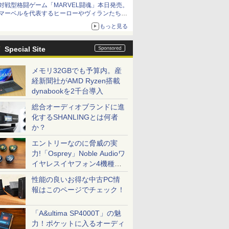
対戦型格闘ゲーム「MARVEL闘魂」本日発売。
アイスカップに入ったスライムやわたぼう、ベ
マーベルを代表するヒーローやヴィランたちが
ビーサタンなどがオリジナルアートで登場
登場
もっと見る
「GUILTY GEAR」などの格ゲーを手掛けるア
ークシステムワークスが開発
Special Site
メモリ32GBでも予算内。産
経新聞社がAMD Ryzen搭載
dynabookを2千台導入
総合オーディオブランドに進
化するSHANLINGとは何者
か？
エントリーなのに脅威の実
力!「Osprey」Noble Audioワ
イヤレスイヤフォン4機種を
一気に聴く
性能の良いお得な中古PC情
報はこのページでチェック！
「A&ultima SP4000T」の魅
力！ポケットに入るオーディ