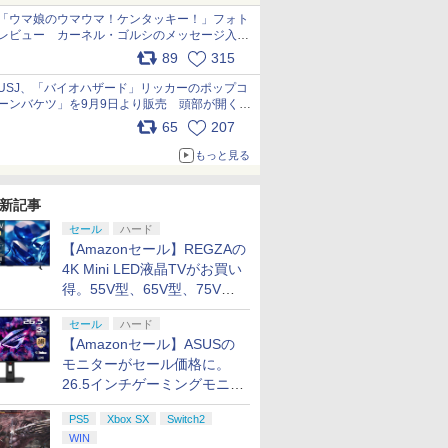
「ウマ娘のウマウマ！ケンタッキー！」フォト
レビュー カーネル・ゴルシのメッセージ入り
パッケージや描き下ろしトレカなどが登場
89
315
pic.x.com/PjnkR9vkXl
USJ、「バイオハザード」リッカーのポップコ
ーンバケツ」を9月9日より販売 頭部が開く仕
組み。味は恐怖を堪のう「味噌フレーバー」
65
207
pic.x.com/81MuXGahVM
もっと見る
新記事
セール
ハード
【Amazonセール】REGZAの
4K Mini LED液晶TVがお買い
得。55V型、65V型、75V型
の2026年モデルがラインナ
セール
ハード
ップ
【Amazonセール】ASUSの
モニターがセール価格に。
26.5インチゲーミングモニタ
ー「ROG Strix OLED
PS5
Xbox SX
Switch2
XG27ACDMS」限定モデルも
WIN
お買い得