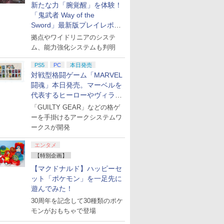
新たな力「腕覚醒」を体験！
「鬼武者 Way of the
Sword」最新版プレイレポー
ト
拠点やワイドリニアのシステ
ム、能力強化システムも判明
PS5
PC
本日発売
対戦型格闘ゲーム「MARVEL
闘魂」本日発売。マーベルを
代表するヒーローやヴィラン
たちが登場
「GUILTY GEAR」などの格ゲ
ーを手掛けるアークシステムワ
ークスが開発
エンタメ
【特別企画】
【マクドナルド】ハッピーセ
ット「ポケモン」を一足先に
遊んでみた！
30周年を記念して30種類のポケ
モンがおもちゃで登場