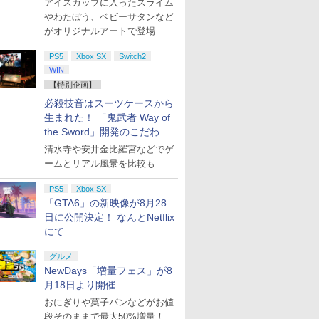
アイスカップに入ったスライム
やわたぼう、ベビーサタンなど
がオリジナルアートで登場
PS5
Xbox SX
Switch2
WIN
【特別企画】
必殺技音はスーツケースから
生まれた！ 「鬼武者 Way of
the Sword」開発のこだわり
を目撃！
清水寺や安井金比羅宮などでゲ
ームとリアル風景を比較も
PS5
Xbox SX
「GTA6」の新映像が8月28
日に公開決定！ なんとNetflix
にて
グルメ
NewDays「増量フェス」が8
月18日より開催
おにぎりや菓子パンなどがお値
段そのままで最大50%増量！