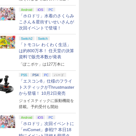
Android
iOS
PC
「ホロドリ」水着のさくらみ
こさん＆星街すいせいさんが
次回イベントで登場！
Switch2
Switch
「トモコレ わくわく生活」
は約800万本！ 任天堂の決算
資料で販売本数が発表
「ぽこポケ」は127万本に
PS5
PS4
PC
ハード
「エスコン8」仕様のフライ
トスティックがThrustmaster
から登場！ 10月2日発売
ジョイスティックに振動機能を
搭載。予約受付も開始
Android
iOS
PC
「ホロドリ」次回イベントに
「miComet」参戦!? 本日18
時にイベント詳細＆登場タレ