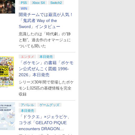
PS5
Xbox SX
Switch2
WIN
開発チームでは巌流が人気！
「鬼武者 Way of the
Sword」インタビュー
意識したのは「時代劇」の“静
と動”。過去作のオマージュに
ついても聞いた
エンタメ
本日発売
「ポケモン」の書籍「ポケモ
ン公式ぜんこく図鑑 1996-
2026」本日発売
シリーズ30年間で登場したポケ
モン1,025匹の基礎情報を完全
収録
アパレル
ゲームグッズ
本日発売
「ドラクエ」×ジェラピケ、
コラボ「GELATO PIQUE
encounters DRAGON
QUEST」第2弾が本日発売