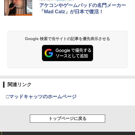
1
第三章 蛇神 (Amazon.co.jp限定オリジ
アケコンやゲームパッドの名門メーカー
ナル三方背収納ケース付きコレクション)
「Mad Catz」が日本で復活！
(オリジナル特典:オリジナル巾着＋メー
カー特典:【坤と離】二振りの剣、十翼よ
り来たる！スタジオ描き下ろしイラスト
ボード付) [Blu-ray]
Google 検索で当サイトの記事を優先表示させる
￥10,780
劇場版「鬼滅の刃」無限城編 第一章 猗
2
窩座再来 通常版 [Blu-ray]
￥3,964
関連リンク
□マッドキャッツのホームページ
劇場版「鬼滅の刃」無限城編 第一章 猗
3
窩座再来 通常版 [DVD]
トップページに戻る
￥3,523