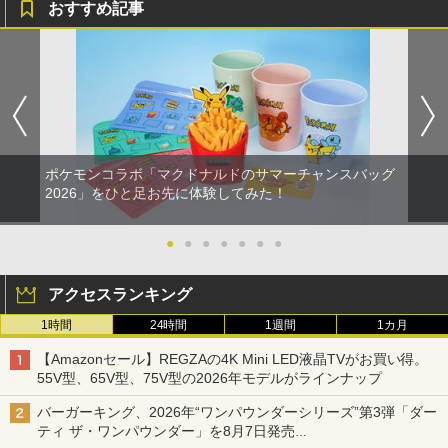
おすすめ記事
劇場版「鬼滅の刃」無限城編 第一章 猗
4
窩座再来 完全生産限定版 [Blu-ray]
￥8,698
ポケモンコラボ「マクドナルドのサマーチャンスバッグ
【Amazon.co.jp限定】劇場版モノノ怪
5
2026」をひと足お先に体験してみた！
第三章 蛇神 (オリジナル特典:オリジナル
巾着＋メーカー特典:【坤と離】二振りの
剣、十翼より来たる！スタジオ描き下ろ
●
●
●
●
●
●
●
しイラストボード付) [Blu-ray]
￥9,900
アクセスランキング
1時間
24時間
1週間
1カ月
【Amazonセール】REGZAの4K Mini LED液晶TVがお買い得。
55V型、65V型、75V型の2026年モデルがラインナップ
バーガーキング、2026年“ワンパウンダーシリーズ”第3弾「ダー
ティ ザ・ワンパウンダー」を8月7日発売