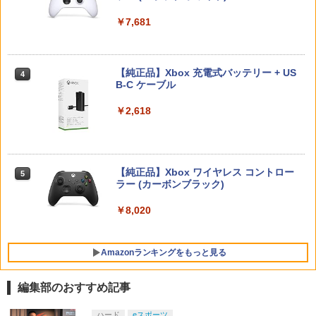
J) PlayStation 5
メント 【PS5】Marvel’s Spider-Man 2
【10%OFFクーポン配布中】【365日完
3
￥55,603
通常版 [ECJS-00035 PS5 マーベルス
全保証】 Nintendo Switch2 保護フィル
￥7,681
パイダーマン2 ツウジョウ]【MARVELC
￥11,849
ム 任天堂 Switch2 フィルム スイッチ2
orner】
保護フィルム 7.9インチ ガラスフィルム
フィルム 10H ガラスザムライ 液晶保護
『映画 ラブライブ！蓮ノ空女学院スクー
4
フィルム OVER`s オーバーズ TP01
￥3,980
ルアイドルクラブ Bloom Garden Part
【純正品】Xbox 充電式バッテリー + US
4
y』(特装限定版)【Blu-ray】 [ 矢立肇 ]
【純正品】DualSense ワイヤレスコン
B-C ケーブル
ニンテンドープリペイド番号 9000円|オ
4
4
￥1,380
トローラー ミッドナイト ブラック(CFI-
ンラインコード版
ZCT2J01)
￥8,580
￥2,618
Marvel's Spider-Man 2
4
￥9,000
￥10,737
任天堂 【Switch2】スプラトゥーン レイ
￥4,011
4
ダース [BEE-P-AADLA NSW2 スプラト
【楽天ブックス限定連動購入特典+楽天
5
ゥ-ン レイダ-ス]
ブックス限定先着特典+他】ゴールデン
【純正品】Xbox ワイヤレス コントロー
ニンテンドープリペイド番号 5000円|オ
5
5
カムイ 第十五巻(初回限定版)【Blu-ra
【純正品】DualSense ワイヤレスコン
ラー (カーボンブラック)
ンラインコード版
5
￥6,740
y】(キャラファインボード+キャスト複
トローラー(CFI-ZCT2J)
製サイン入り複製原画セット+原作者・
￥8,020
￥5,000
首都高バトル / Tokyo Xtreme Racer
野田サトル描き下ろし最終章OP／ED絵
￥10,737
5
【PS5】 ELJM-30827
コンテ+他) [ 野田サトル ]
【メール便発送】【新品】任天堂 Ninte
5
Amazonランキングをもっと見る
￥6,480
￥10,780
ndo Switch 2 ゲームソフト スプラトゥ
ーン レイダース
編集部のおすすめ記事
￥6,750
【Amazon.co.jp限定】劇場版モノノ怪
ハード
eスポーツ