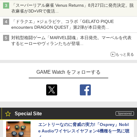
「特製ガーリックマヨソース」を使用した超大型チーズバーガー
「スーパーリアル麻雀 Venus Returns」8月27日に発売決定。脱
衣麻雀が3D×VRで復活
発売から2週間は20%オフになるセールが実施
「ドラクエ」×ジェラピケ、コラボ「GELATO PIQUE
encounters DRAGON QUEST」第2弾が本日発売
アイスカップに入ったスライムやわたぼう、ベビーサタンなどが
対戦型格闘ゲーム「MARVEL闘魂」本日発売。マーベルを代表
オリジナルアートで登場
するヒーローやヴィランたちが登場
「GUILTY GEAR」などの格ゲーを手掛けるアークシステムワー
もっと見る
クスが開発
GAME Watch をフォローする
Special Site
エントリーなのに脅威の実力!「Osprey」Nobl
e Audioワイヤレスイヤフォン4機種を一気に聴