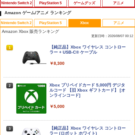
Nintendo Switch 2
PlayStation 5
ゲームグッズ
アニメ
Amazon ゲーム/アニメ ランキング
Nintendo Switch 2
PlayStation 5
Xbox
アニメ
PlayVital 新型Switch2対応 親指グリッ
PS5 縦置きスタンド PlayStation5 / PS5
【中古】 この世界の片隅に ブックレッ
1
1
1
Amazon Xbox 販売ランキング
プキャップ 4個セット ジョイコン対応シ
Slim / PS5 Pro 用 縦置き スタンド 円形
ト付 / 片渕須直 / バンダイビジュアル [Bl
更新日時：2026/08/07 00:12
リコン素材 快適フィット スイッチ2対応
安定感UP ブラック ブルー シルバー グ
u-ray]【メール便送料無料】【最短翌日
滑り止めスティックカバー
レー ゲームアクセサリー ◇ALW-P5216
配達対応】
スプラトゥーン レイダース|オンライン
PlayStation 5 デジタル・エディション
【純正品】Xbox ワイヤレス コントロー
【メール便】 | プレーステーション プレ
1
1
1
コード版
日本語専用 Console Language: Japan
ラー + USB-C® ケーブル
イステーション プレステ プレステ5 プレ
￥990
￥1,243
ese only (CFI-2200B01)
イステーション5 スタンド 収納
￥5,832
￥8,300
￥55,000
￥1,380
Switch2 保護フィルム スイッチ2 保護フ
【BLU-R】超かぐや姫！ Blu-ray通常版
2
2
ィルム switch2 フィルム Switch2 ガラ
Xbox プリペイドカード 5,000円 デジタ
スフィルム スイッチ2 フィルム ガイド
2
￥5,780
スプラトゥーン レイダース -Switch2
Beast of Reincarnation -PS5 【特典】
ルコード 【旧 Xbox ギフトカード】 [オ
2
貼り付け キット カバー Switch 2 本体
グランツーリスモ7 PS5版
2
2
プロダクトコード 封入
ンラインコード]
アクセサリー Nintendo Switch2 ケース
￥6,455
可 透明 ブルーライト カット 99％ FIRM
￥3,779
E
￥7,286
￥5,000
￥1,000
「多聞くん今どっち!?」3【Blu-ray】 [
3
師走ゆき ]
【純正品】Xbox ワイヤレス コントロー
3
Nintendo Switch 2(日本語・国内専用)
【純正品】ディスクドライブ(CFI-ZDD1
3
ソニー・インタラクティブエンタテイン
ラー (ロボット ホワイト)
3
￥8,044
3