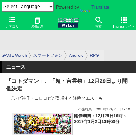
Powered by
Translate
カテゴリ
過去記事
検索
Impressサイト
GAME Watch
スマートフォン
Android
RPG
ニュース
「コトダマン」、「超・言霊祭」12月29日より開
催決定
ゾンビ神子・ヨロコビが登場する降臨クエストも
今藤祐馬
2018年12月28日 12:30
開催期間：12月29日16時～
2019年1月2日13時59分