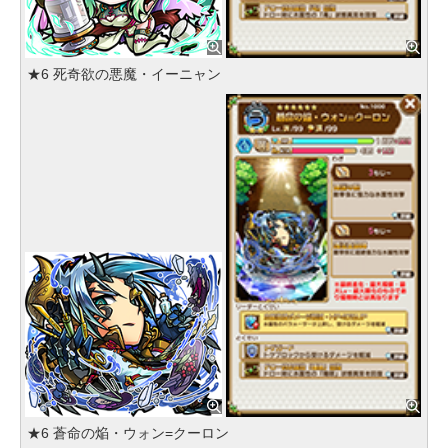
★6 死奇欲の悪魔・イーニャン
★6 蒼命の焔・ウォン=クーロン