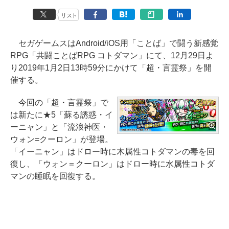
リスト
セガゲームスはAndroid/iOS用「ことば」で闘う新感覚
RPG「共闘ことばRPG コトダマン」にて、12月29日よ
り2019年1月2日13時59分にかけて「超・言霊祭」を開
催する。
今回の「超・言霊祭」で
は新たに★5「蘇る誘惑・イ
ーニャン」と「流浪神医・
ウォン=クーロン」が登場。
「イーニャン」はドロー時に木属性コトダマンの毒を回
復し、「ウォン＝クーロン」はドロー時に水属性コトダ
マンの睡眠を回復する。