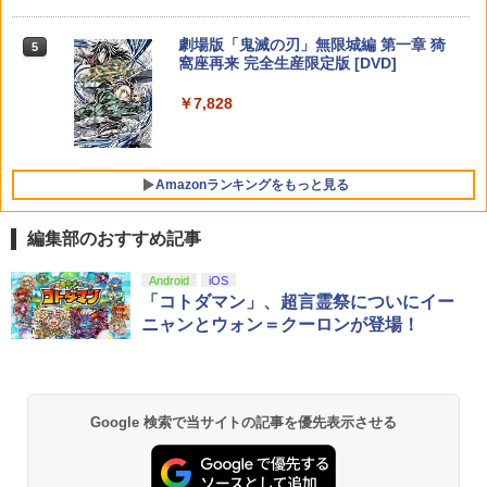
￥699
【純正品】Xbox ワイヤレス コントロー
レ-ル オブスキュ-ル エクスペディション
【80年代SFの金字塔】北米版 PS5再生
ニンテンドープリペイド番号 5000円|オ
5
5
【純正品】DualSense ワイヤレスコン
ラー (カーボンブラック)
任天堂 【Switch2】マリオカート ワール
33]
可
ンラインコード版
5
5
劇場版「鬼滅の刃」無限城編 第一章 猗
5
トローラー(CFI-ZCT2J)
ド [BEE-P-AAAAA NSW2 マリオカ-ト
窩座再来 完全生産限定版 [DVD]
ワ-ルド]
￥8,020
￥6,280
￥4,790
￥5,000
￥10,737
￥7,828
￥8,970
Amazonランキングをもっと見る
編集部のおすすめ記事
Android
iOS
「コトダマン」、超言霊祭についにイー
ニャンとウォン＝クーロンが登場！
Google 検索で当サイトの記事を優先表示させる