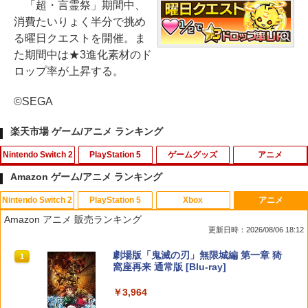
「超・言霊祭」期間中、
消費たいりょく半分で挑め
る曜日クエストを開催。ま
た期間中は★3進化素材のド
ロップ率が上昇する。
©SEGA
楽天市場 ゲーム/アニメ ランキング
Nintendo Switch 2
PlayStation 5
ゲームグッズ
アニメ
Amazon ゲーム/アニメ ランキング
Nintendo Switch 2
PlayStation 5
Xbox
アニメ
amiibo すりみ連合セット[フウカ【レイ
【中古】【18歳以上対象】Rise of the R
【中古】グランツーリスモ
【中古】 コクリコ坂から レンタル落ち
1
1
1
1
Amazon アニメ 販売ランキング
ダース】/ウツホ【レイダース】/マンタ
onin Z versionソフト:プレイステーショ
Blu-ray ブルーレイ / [DVD]【メール便送
更新日時：2026/08/06 18:12
ロー【レイダース】]（スプラトゥーンシ
ン5ソフト／ロールプレイング・ゲーム
料無料】
￥350
リーズ）
スプラトゥーン レイダース|オンライン
PlayStation 5 デジタル・エディション
【純正品】Xbox ワイヤレス コントロー
劇場版「鬼滅の刃」無限城編 第一章 猗
1
1
1
1
￥3,270
￥1,525
コード版
日本語専用 Console Language: Japan
ラー + USB-C® ケーブル
窩座再来 通常版 [Blu-ray]
￥8,137
ese only (CFI-2200B01)
￥5,832
￥8,300
￥3,964
￥55,000
【中古】BLEACH ソウル・イグニッショ
PS5 ドラゴンボール Sparking! ZERO E
【中古】ファンタジア ダイヤモンド・
2