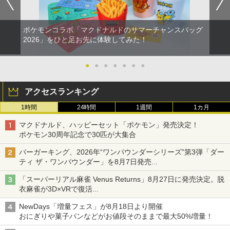
ポケモンコラボ「マクドナルドのサマーチャンスバッグ
2026」をひと足お先に体験してみた！
●
●
●
●
●
●
●
アクセスランキング
1時間
24時間
1週間
1カ月
マクドナルド、ハッピーセット「ポケモン」発売決定！
ポケモン30周年記念で30匹が大集合
バーガーキング、2026年“ワンパウンダーシリーズ”第3弾「ダー
ティ ザ・ワンパウンダー」を8月7日発売
「特製ガーリックマヨソース」を使用した超大型チーズバーガー
「スーパーリアル麻雀 Venus Returns」8月27日に発売決定。脱
衣麻雀が3D×VRで復活
発売から2週間は20%オフになるセールが実施
NewDays「増量フェス」が8月18日より開催
おにぎりや菓子パンなどがお値段そのままで最大50%増量！