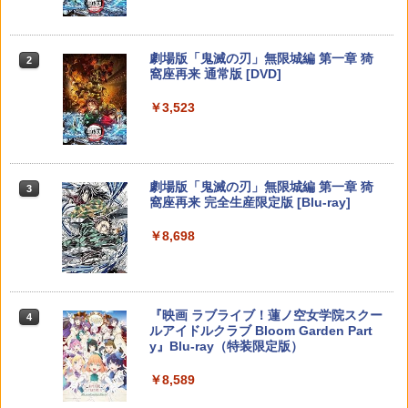
2
2
ン PlayStation3 the Best
【ダイヤ・プラチナ会員様限定！エント
LJS-20069
コレクション＆ファンタジア2000 ブル
2
リーでポイント10倍！】【メール便発
ーレイ・セット/Blu−ray Disc/VWBS-1
Xbox プリペイドカード 5,000円 デジタ
送】【新品】Nintendo Switch 2 ゲーム
226
￥350
2
￥3,580
スプラトゥーン レイダース -Switch2
劇場版「鬼滅の刃」無限城編 第一章 猗
Beast of Reincarnation -PS5 【特典】
ルコード 【旧 Xbox ギフトカード】 [オ
2
2
ソフト ぽこ あ ポケモン POT-P-AAB5A
2
窩座再来 通常版 [DVD]
プロダクトコード 封入
ンラインコード]
￥2,505
￥6,455
￥8,200
￥3,523
￥7,286
￥5,000
【中古】【3DS】ドラゴンクエストXI 過
Marvel's Spider-Man 2
3
3
ぎ去りし時を求めて
新劇場版銀魂 -吉原大炎上ー (通常版)【B
￥4,011
3
【セット商品】スプラトゥーン レイダー
lu-ray】 [ 杉田智和 ]
￥588
3
【純正品】Xbox ワイヤレス コントロー
ス + Nintendo Switch 2 用カードケース
3
Nintendo Switch 2(日本語・国内専用)
劇場版「鬼滅の刃」無限城編 第一章 猗
【純正品】ディスクドライブ(CFI-ZDD1
3
3
ラー (ロボット ホワイト)
3
カードポケット24 スプラトゥーン レイ
￥4,118
窩座再来 完全生産限定版 [Blu-ray]
J) PlayStation 5
ダース
￥55,603
￥7,681
￥8,698
【中古】ファイナルファンタジーVII イ
￥11,849
4
￥8,580
【中古】【18歳以上対象】アサシン クリ
4
ンターナショナル
ード シャドウズ スタンダードエディシ
ョンソフト:プレイステーション5ソフト
劇場版 あの日見た花の名前を僕達はま
4
￥653
／アクション・ゲーム
だ知らない。【通常版】【Blu-ray】 [ 入
【純正品】Xbox 充電式バッテリー + US
4
【純正品】DualSense ワイヤレスコン
野自由 ]
B-C ケーブル
ニンテンドープリペイド番号 9000円|オ
4
任天堂 マリオカート ワールド【Switch
4
4
『映画 ラブライブ！蓮ノ空女学院スクー
4
トローラー ミッドナイト ブラック(CFI-
ンラインコード版
2】 BEEPAAAAA [BEEPAAAAA]
￥5,800
ルアイドルクラブ Bloom Garden Part
ZCT2J01)
￥4,312
￥2,618
y』Blu-ray（特装限定版）
【中古】真・女神転生IV “豪華ブックレ
5
￥9,000
￥8,960
ット仕様"サウンド&アートコレクション
￥10,737
￥8,589
付
Kepler Interactive 【PS5】Clair Obscu
5
r: Expedition 33 [ELJM-30644 PS5 ク
クラッシャージョー The Movie Blu-ray
5