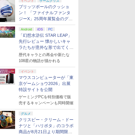
イベント
ゲームグッズ
ブリッツボールのクッショ
ン！ 「ファイナルファンタ
ジーX」25周年展覧会のグッ
ズ情報が公開
Android
iOS
PC
「幻想水滸伝 STAR LEAP」
先行レビュー 懐かしいキャ
ラたちが意外な形で出てくる
シリーズ完全新作！
歴代キャラとの再会や新たな
108星の物語が描かれる
イベント
マウスコンピューターが「東
京ゲームショウ2026」出展
特設サイトを公開
ゲーミングPCを特別価格で販
売するキャンペーンも同時開催
グルメ
クリスピー・クリーム・ドー
ナツと「ハリポタ」のコラボ
商品が8月21日より期間限定