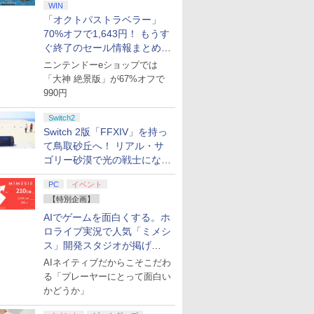
WIN
「オクトパストラベラー」
70%オフで1,643円！ もうす
ぐ終了のセール情報まとめ
【8月8日更新】
ニンテンドーeショップでは
「大神 絶景版」が67%オフで
990円
Switch2
Switch 2版「FFXIV」を持っ
て鳥取砂丘へ！ リアル・サ
ゴリー砂漠で光の戦士になっ
てみた
PC
イベント
【特別企画】
AIでゲームを面白くする。ホ
ロライブ実況で人気「ミメシ
ス」開発スタジオが掲げ
る“AI活用の信念”とは？【講
AIネイティブだからこそこだわ
演レポート】
る「プレーヤーにとって面白い
かどうか」