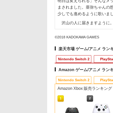
明日は変えられる」そんなメ
まされました。亜弥ちゃんの
少しでも進めるように歌いま
沢山の人に届きますように
©2018 KADOKAWA GAMES
楽天市場 ゲーム/アニメ ラン
Nintendo Switch 2
PlaySta
Amazon ゲーム/アニメ ラン
4
10
10
10
1
1
1
1
2
2
2
2
Nintendo Switch 2
PlaySta
Amazon Xbox 販売ランキング
10
10
10
1
1
1
2
2
2
時〜全品ポイント
tendo Switch 2
】Marvel's
天ブックス限定全
[Switch 2] ぽこ あ ポケモン
【新品】Nintendo
【ダイヤ・プラチナ会
【楽天ブックス限定全
Switch2 保護フィルム
【中古】ドラゴンズド
ヘッドホンハンガー クラン
劇場版「鬼滅の刃」無
楽天1位 switch2 保
ソニー・インタラク
劇場版モノノ怪 唐傘
【即日出荷】Sw