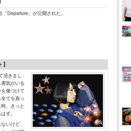
開
eparture」が公開された。
ト】
せて頂きまし
も勇気がいる
かを傷つけて
も全てを真っ
た時、きっと
るはず。
ないけど、