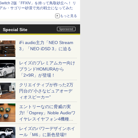
Switch 2版「FFXIV」を持って鳥取砂丘へ！ リ
アル・サゴリー砂漠で光の戦士になってみた
もっと見る
Special Site
iFi audio主力「NEO Stream
3」「NEO iDSD 3」に迫る
レイズのプレミアムカー向け
ブランドHOMURAから
「2×9R」が登場！
クリエイティブが作った2万
円台の“小さなピュアオーデ
ィオスピーカー”
エントリーなのに脅威の実
力!「Osprey」Noble Audioワ
イヤレスイヤフォン4機種を
一気に聴く
レイズのパワーデザインホイ
ール「M6」に新色登場!!