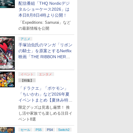
配信番組「THQ Nordicデジ
タルショーケース2026」は
本日8月8日4時より公開！
「Expeditions: Samurai」など
の最新情報を公開
アニメ
手塚治虫氏のマンガ「リボン
の騎士」を原案とするNetflix
映画「THE RIBBON HERO
リボンヒーロー」本日配信開
始
イベント
エンタメ
【特集】
「ドラクエ」「ポケモン」
「ちいかわ」など2026年夏
イベントまとめ【夏休み特
集】
限定グッズは見逃し厳禁！ 推
し活や家族でも楽しめる注目イ
ベント8選
セール
PS5
PS4
Switch2