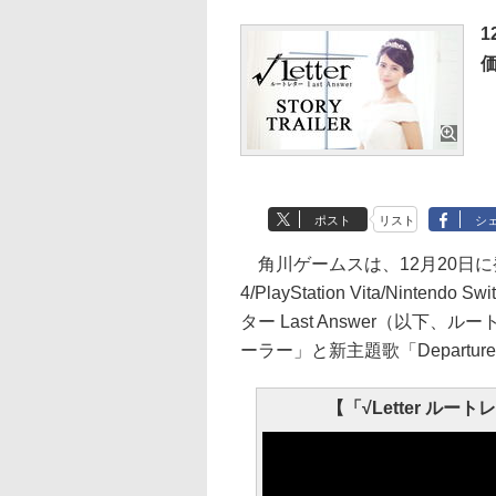
1
ポスト
リスト
シ
角川ゲームスは、12月20日
4/PlayStation Vita/Nint
ター Last Answer（以下
ーラー」と新主題歌「Departu
【「√Letter ルートレ