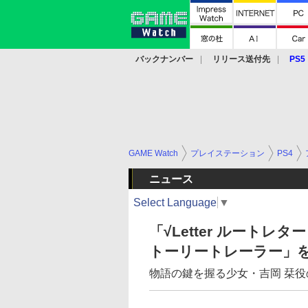
バックナンバー
リリース送付先
PS5
モバイル
eスポーツ
クラウド
PS
GAME Watch
プレイステーション
PS4
ニュース
Select Language
▼
「√Letter ルートレター
トーリートレーラー」
物語の鍵を握る少女・吉岡 栞役