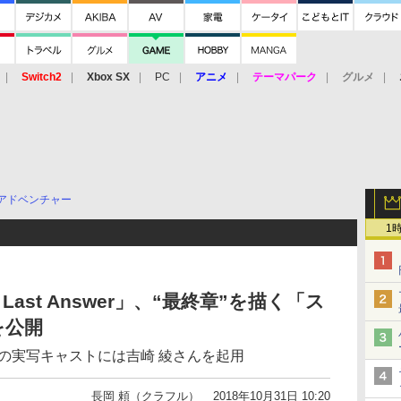
Switch2
Xbox SX
PC
アニメ
テーマパーク
グルメ
 Vita
3DS
アーケード
VR
アドベンチャー
1
 Last Answer」、“最終章”を描く「ス
を公開
の実写キャストには吉崎 綾さんを起用
長岡 頼（クラフル）
2018年10月31日 10:20