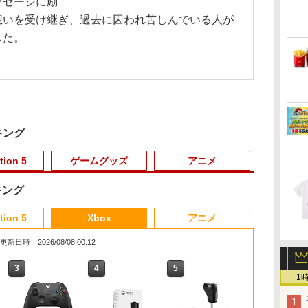
ッセージに励
想いを受け継ぎ、過去に囚われ苦しんでいる人が
した。
。
キング
tion 5
ゲームグッズ
アニメ
キング
3
3
3
3
4
4
4
4
5
5
5
6
6
1
6
tion 5
Xbox
アニメ
更新日時：2026/08/08 00:12
3
3
3
4
4
4
5
5
5
6
6
6
1
護
テ
itch2用 スリ
【2,600件レビュー突
テイクツー・インタラ
「少女☆歌劇 レヴュー
【8/4(火)20時〜全品ポイント
P20倍★薄くてじょう
PlayStation5用カバー
劇場版モノノ怪 第二章
[Switch 2] ぽこ あ ポケモン
任天堂 【Switch2】
【初回特典付き】
「少女☆歌劇 レヴュー
PlayVital Swi
【特典】KIN
ヘッドホンハ
【楽天ブック