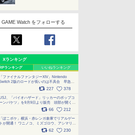
GAME Watch をフォローする
Xランキング
RPランキング
いいねランキング
「ファイナルファンタジーXIV」Nintendo
Switch 2版のロードが長いのは不具合 早急に
アップデートできるよう対応中
227
378
pic.x.com/s9S3nRCAGa
USJ、「バイオハザード」リッカーのポップコ
ーンバケツ」を9月9日より販売 頭部が開く仕
組み。味は恐怖を堪のう「味噌フレーバー」
66
212
pic.x.com/81MuXGahVM
「ぽこポケ」横浜・赤レンガ倉庫でリアルゲー
トが開通！ ワニノコ、ミズゴロウ、アシマリ登
場シーンをレポート pic.x.com/LDgEByVl6D
62
230