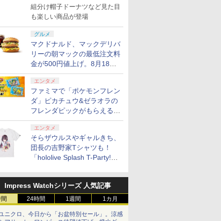
で発売
組分け帽子ドーナツなど見た目
も楽しい商品が登場
グルメ
マクドナルド、マックデリバ
リーの朝マックの最低注文料
金が500円値上げ。8月18日
より1,500円から受付
エンタメ
ファミマで「ポケモンフレン
ダ」ピカチュウ&ゼラオラの
フレンダピックがもらえるキ
ャンペーン開催！
エンタメ
そらザウルスやギャルきち、
団長の吉野家Tシャツも！
7
7
7
2
8
8
8
3
9
9
9
4
10
10
10
「hololive Splash T-Party!」
全Tシャツラインナップ公開
＆オンライン販売開始
Impress Watchシリーズ 人気記事
7
7
7
8
8
8
9
9
9
10
10
10
時間
24時間
1週間
1カ月
ユニクロ、今日から「お盆特別セール」。涼感
tch 2 対
GDOM
ンガー クラン
ス限定先
【お買い物マラソン期
【特典】アノマリス／
「少女☆歌劇 レヴュー
【即日出荷】Switch2用 スリ
【7週連続1位】inklink
【特典】STRANGER
名探偵プリキュア！
【8/4(火)20時〜全品ポイント
Nintendo Switch 2
【特典】Marvel's
【楽天ブックス限定全
[Switch 2] ぽ
【新品】Nin
【ダイヤ・
【楽天ブッ