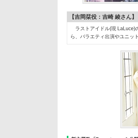
【吉岡栞役：吉崎 綾さん】
ラストアイドル(現 LaLuc
ら、バラエティ出演やユニッ