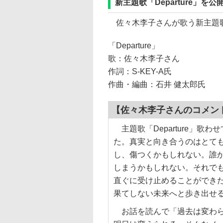
新主題歌「Departure」を公
佐々木李子さんが歌う新主題歌「D
「Departure」
歌：佐々木李子さん
作詞：S-KEY-A氏
作曲・編曲：石井 健太郎氏
【佐々木李子さんのコメン
主題歌「Departure」歌わ
た。真実と向き合うのはとて
し、傷つくかもしれない。誰
しまうかもしれない。それで
直ぐに受け止めることができ
果てしない未来へと歩き出せ
お話を読んで「過去は変わら