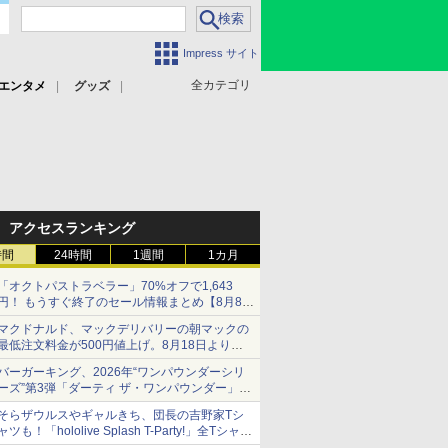
Impress サイト
全カテゴリ
エンタメ
グッズ
アクセスランキング
時間
24時間
1週間
1カ月
「オクトパストラベラー」70%オフで1,643
円！ もうすぐ終了のセール情報まとめ【8月8日
更新】
マクドナルド、マックデリバリーの朝マックの
ニンテンドーeショップでは「大神 絶景版」が
最低注文料金が500円値上げ。8月18日より
67%オフで990円
1,500円から受付
バーガーキング、2026年“ワンパウンダーシリ
ーズ”第3弾「ダーティ ザ・ワンパウンダー」を
8月7日発売
そらザウルスやギャルきち、団長の吉野家Tシ
「特製ガーリックマヨソース」を使用した超大
ャツも！「hololive Splash T-Party!」全Tシャツ
型チーズバーガー
ラインナップ公開＆オンライン販売開始