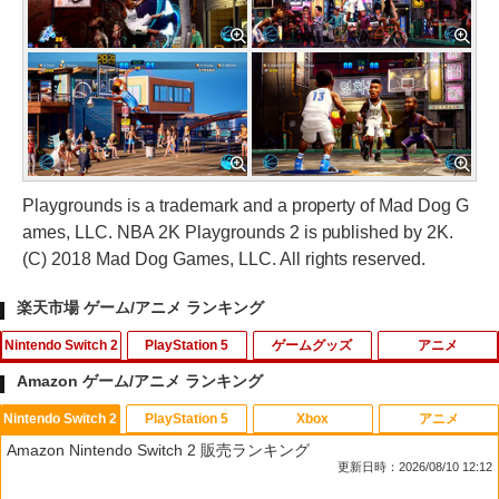
Playgrounds is a trademark and a property of Mad Dog G
ames, LLC. NBA 2K Playgrounds 2 is published by 2K.
(C) 2018 Mad Dog Games, LLC. All rights reserved.
楽天市場 ゲーム/アニメ ランキング
Nintendo Switch 2
PlayStation 5
ゲームグッズ
アニメ
Amazon ゲーム/アニメ ランキング
Nintendo Switch 2
PlayStation 5
Xbox
アニメ
●【中古】【Switch2】 信長の野望・新
【特典】MARVEL Tōkon: Fighting So
【中古】街へいこうよ どうぶつの森(ソ
【中古】ベイマックス MovieNEX[純正
1
1
1
1
Amazon Nintendo Switch 2 販売ランキング
生 with パワーアップキット Complete
uls(【早期購入封入特典】ロビーのアイ
フト単品) - Wii
ブルーレイ＋純正ケース]
更新日時：2026/08/10 12:12
Edition 【CERO A(全年齢対象)】
テムセット)
￥525
￥1,480