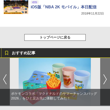
iOS
￥10,737
￥14,141
iOS版「NBA 2K モバイル」本日配信
『映画 ラブライブ！蓮ノ空女学院スクー
5
2018年11月22日
ルアイドルクラブ Bloom Garden Part
y』Blu-ray（特装限定版）
￥8,589
トップページに戻る
おすすめ記事
ポケモンコラボ「マクドナルドのサマーチャンスバッグ
2026」をひと足お先に体験してみた！