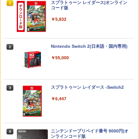
スプラトゥーン レイダース|オンライン
1
￥10,080
￥6,769
コード版
￥5,832
【中古】とびだせ どうぶつの森
【中古】【未使用品】モアナと伝説の海
【ダイヤ・プラチナ会員様限定！エント
【特典】トゥームレイダー：レガシー・
2
2
2
2
2 [純正ブルーレイ＋純正ケース]
リーでポイント10倍！】【新品】任天堂
オブ・アトランティス(【早期購入同梱特
Nintendo Switch 2 Proコントローラー
典】コスチューム「ララ・クロフト・サ
￥653
BEE-A-FSSKA
バイバー(仮)」（ゲーム内コンテンツ）)
￥2,980
Nintendo Switch 2(日本語・国内専用)
2
￥10,700
￥7,012
￥55,000
限定クーポンあり Switch2 ケース 名入
【中古】【未使用品】トイ・ストーリー
3
3
れ パステルカラー スイッチ2かわいい Ni
4 [DVDのみ]
【顧客満足度98.3%】 Switch2 ケース
【特典】キャプテン翼2 WORLD FIGHT
3
3
ntendo 対応 スイッチ スイッチツー ニ
大容量 Switch2/Switch通常モデル/Swit
ERS PS5版(【早期購入封入特典】DLC
ンテンドー カバー ポーチ ストラップ 新
￥3,480
ch lite/Switch 有機ELモテルに対応 収納
+【前作購入者特典】ユニフォーム、ボ
スプラトゥーン レイダース -Switch2
3
型 ジョイコン ソフト ケーブルなど 収納
バッグ 防水 防塵 耐衝撃 持ち運び便利 ポ
ールカスタマイズ)
可能 クリスマス ギフト プレゼント 送料
ーチ スタンド/コントローラー/カード/ド
￥6,447
無料
ックなど収納可能 カバー 収納ボックス
￥7,199
￥2,880
【中古】Free！-Eternal Summer-2/Bl
￥2,880
4
u−ray Disc/PCXE-50422
カプコン 鬼武者 Way of the Sword【PS
4
￥360
ニンテンドープリペイド番号 9000円|オ
5】 ELJM30821 [ELJM30821]
4
限定クーポンあり Switch2 ケース スイ
ンラインコード版
4
Joy-Con 2 充電グリップ
4