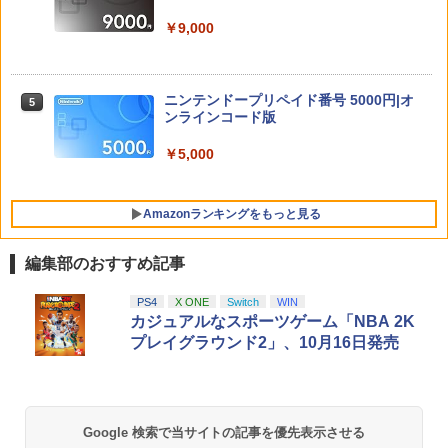
ッチ2 Nintendo 対応 スイッチ スイッチ
￥7,630
ツー 名入れ かわいい ニンテンドースイ
￥9,000
￥3,876
ッチ カバー ポーチ switch Lite 新型 本
体 ジョイコン ソフト ケーブル 収納可能
デュエル・マスターズ TCG DMBD-13
5
ポーチ クリスマス ギフト クリスマス プ
クロニクル 最終決戦デッキ 覚醒流星譚
レゼント 送料無料
送料無料
鬼武者 Way of the Sword 【PS5】 ELJ
ニンテンドープリペイド番号 5000円|オ
5
5
M-30821
Switch2 保護フィルム スイッチ2 保護フ
ンラインコード版
5
￥1,300
￥7,574
ィルム switch2 フィルム Switch2 ガラ
スフィルム スイッチ2 フィルム ガイド
￥7,641
￥5,000
貼り付け キット カバー Switch 2 本体
アクセサリー Nintendo Switch2 ケース
送料無料 JSS【2個セット BRICK game
可 透明 ブルーライト カット 99％ FIRM
5
Amazonランキングをもっと見る
テトリス ビッグ ゲーム機】ゲームウォ
E
ッチ ゲーム レトロゲーム 景品 粗
品 携帯 暇つぶし 液晶 高齢者 単
￥1,000
編集部のおすすめ記事
純 簡単 シンプル 単3電池 ミニゲ
ーム GAME ポータブル ボケ防止
携帯ゲーム ブロックくずし 大きい
PlayStation 5 デジタル・エディション
【純正品】Xbox ワイヤレス コントロー
劇場版「鬼滅の刃」無限城編 第一章 猗
PS4
X ONE
Switch
WIN
1
1
1
日本語専用 Console Language: Japan
ラー + USB-C® ケーブル
窩座再来 通常版 [Blu-ray]
カジュアルなスポーツゲーム「NBA 2K
ese only (CFI-2200B01)
￥2,980
プレイグラウンド2」、10月16日発売
￥8,300
￥3,982
￥55,000
【純正品】Xbox ワイヤレス コントロー
2
Google 検索で当サイトの記事を優先表示させる
劇場版「鬼滅の刃」無限城編 第一章 猗
Beast of Reincarnation -PS5 【特典】
ラー (ロボット ホワイト)
2
2