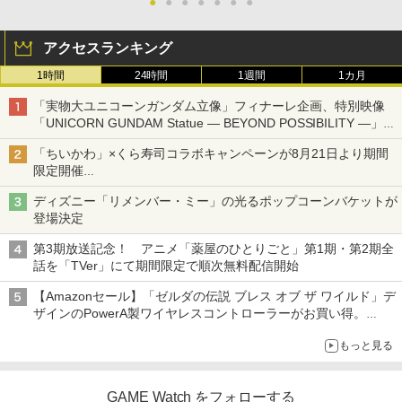
●
●
●
●
●
●
●
アクセスランキング
1時間
24時間
1週間
1カ月
「実物大ユニコーンガンダム立像」フィナーレ企画、特別映像
「UNICORN GUNDAM Statue ― BEYOND POSSIBILITY ―」が
8月22日から10日間限定で上映
「ちいかわ」×くら寿司コラボキャンペーンが8月21日より期間
限定開催
オリジナルの湯呑みや寿司皿が景品に登場！
ディズニー「リメンバー・ミー」の光るポップコーンバケットが
登場決定
第3期放送記念！ アニメ「薬屋のひとりごと」第1期・第2期全
話を「TVer」にて期間限定で順次無料配信開始
【Amazonセール】「ゼルダの伝説 ブレス オブ ザ ワイルド」デ
ザインのPowerA製ワイヤレスコントローラーがお買い得。
Switch2でも使用可能
もっと見る
GAME Watch をフォローする