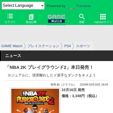
Powered by
Translate
カテゴリ
過去記事
検索
Impressサイト
GAME Watch
プレイステーション
PS4
スポーツ
ニュース
「NBA 2K プレイグラウンド2」本日発売！
カジュアルに、現実離れしたド派手なダンクをキメよう
長岡 頼（クラフル）
2018年10月16日 18:04
10月16日 発売
価格：3,348円（税込）