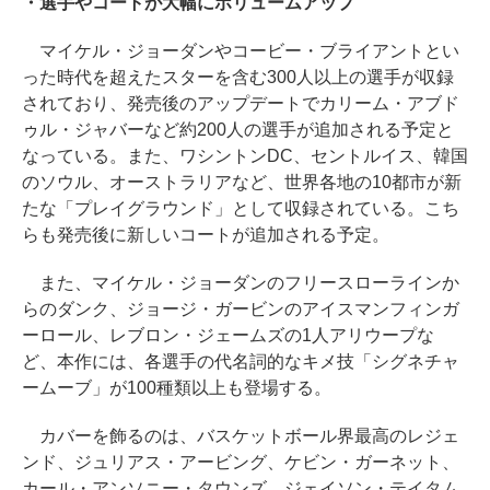
・選手やコートが大幅にボリュームアップ
マイケル・ジョーダンやコービー・ブライアントとい
った時代を超えたスターを含む300人以上の選手が収録
されており、発売後のアップデートでカリーム・アブド
ゥル・ジャバーなど約200人の選手が追加される予定と
なっている。また、ワシントンDC、セントルイス、韓国
のソウル、オーストラリアなど、世界各地の10都市が新
たな「プレイグラウンド」として収録されている。こち
らも発売後に新しいコートが追加される予定。
また、マイケル・ジョーダンのフリースローラインか
らのダンク、ジョージ・ガービンのアイスマンフィンガ
ーロール、レブロン・ジェームズの1人アリウープな
ど、本作には、各選手の代名詞的なキメ技「シグネチャ
ームーブ」が100種類以上も登場する。
カバーを飾るのは、バスケットボール界最高のレジェ
ンド、ジュリアス・アービング、ケビン・ガーネット、
カール・アンソニー・タウンズ、ジェイソン・テイタム