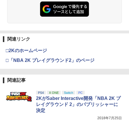
窩座再来 通常版 [DVD]
プロダクトコード 封入
￥7,681
￥3,523
￥7,286
【純正品】Xbox ワイヤレス コントロー
3
ラー (カーボンブラック)
関連リンク
【Amazon.co.jp限定】劇場版モノノ怪
【純正品】ディスクドライブ(CFI-ZDD1
3
3
第三章 蛇神 (Amazon.co.jp限定オリジ
J) PlayStation 5
￥8,020
ナル三方背収納ケース付きコレクション)
□2Kのホームページ
(オリジナル特典:オリジナル巾着＋メー
￥11,849
カー特典:【坤と離】二振りの剣、十翼よ
□「NBA 2K プレイグラウンド2」のページ
り来たる！スタジオ描き下ろしイラスト
【純正品】Xbox 充電式バッテリー + US
4
ボード付) [Blu-ray]
B-C ケーブル
【純正品】DualSense ワイヤレスコン
4
￥10,780
関連記事
トローラー ミッドナイト ブラック(CFI-
￥2,618
ZCT2J01)
PS4
X ONE
Switch
PC
￥10,737
2KがSaber Interactive開発「NBA 2K プ
劇場版「鬼滅の刃」無限城編 第一章 猗
4
レイグラウンド 2」のパブリッシャーに
窩座再来 完全生産限定版 [Blu-ray]
【国内正規品】Thrustmaster スラスト
5
決定
マスター TH8S シフター - PC、PS4、P
￥8,698
【純正品】DualSense ワイヤレスコン
S5、PS5 Pro、Xbox One、Xbox Serie
2018年7月25日
5
トローラー(CFI-ZCT2J)
s X|S 対応の高精度 H パターン シフター