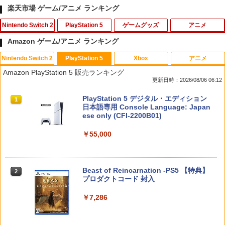
楽天市場 ゲーム/アニメ ランキング
Nintendo Switch 2
PlayStation 5
ゲームグッズ
アニメ
Amazon ゲーム/アニメ ランキング
Nintendo Switch 2
PlayStation 5
Xbox
アニメ
Switch2 冷却ファン Nintendo switch 2
【PS5】龍が如く8
NewスーパーマリオブラザーズWii ノコ
【中古】鬼灯の冷徹 第弐期 Blu-ray BO
1
1
1
1
Amazon PlayStation 5 販売ランキング
ドック 対応 スイッチ2 NS2 ドック 放熱
ノコエアホッケー
X 上巻 /Blu−ray Disc/KIZX-90325
更新日時：2026/08/06 06:12
ベース 冷却スタンド クーリングファン
￥1,800
圧送式 デュアルターボファン 自動ON/O
￥1,218
￥1,929
スプラトゥーン レイダース|オンライン
PlayStation 5 デジタル・エディション
FF 3段階速度 静音設計 TVモード 熱対策
1
1
コード版
日本語専用 Console Language: Japan
オーバーヒート防止 ゲーム機 周辺機器
ese only (CFI-2200B01)
ナノテープ付属 switch2 本体
￥5,832
【中古】レイトン ミステリージャーニー
2
￥55,000
￥2,999
【新品】 龍が如く 維新! 極 PlayStation
劇場版モノノ怪 第三章 蛇神【Blu-ray】
カトリーエイルと大富豪の陰謀DX - Swit
2
2
5 (PS5) [ゲームソフト]
[ 神谷浩史 ]
ch
￥2,280
￥7,821
￥2,409
スプラトゥーン レイダース -Switch2
Beast of Reincarnation -PS5 【特典】
2
任天堂純正品 Nintendo Switch タッチ
2
2
プロダクトコード 封入
ペン Switch Switch2 スイッチ スイッチ
￥6,455
2 タッチペン 純正 スタイラスペン Ninte
ndo ニンテンドースイッチ ニンテンド
￥7,286
モンスターボールケース ポケモンgo Plu
3
ースイッチ2 静電式 タッチ操作 ゲームア
＼マラソン期間P2倍！／【ゲームショッ
劇場版「鬼滅の刃」無限城編 第一章 猗
3
3
s 多機能保護ケース プラス用ケース 保護
クセサリー 正規品 4902370543421
プ店員監修】☆最大1年間保証☆【すぐ
窩座再来(完全生産限定版)【Blu-ray】 [
ケース 収納ボック スポークボール用ポ
届く＆送料無料！】psポータル ケース P
吾峠呼世晴 ]