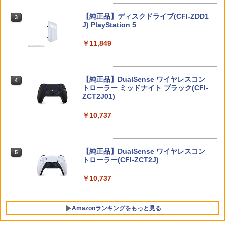
ータブルケース
￥3,450
S5 収納ケース playstation portal ケー
Nintendo Switch 2(日本語・国内専用)
ス プレイステーション ポータル ケース
【純正品】ディスクドライブ(CFI-ZDD1
3
￥8,690
3
￥1,680
ps portal playstation ケース 本体 ケー
J) PlayStation 5
ス psポータブル psポータル
￥55,095
￥11,849
テーブルモード専用 ポータブルUSBハブ
3
￥2,530
スタンド 2ポート for Nintendo Switch
【送料無料】[限定版][先着特典付]劇場版
4
【全品ポイント10倍！要エントリー】
4
2
「鬼滅の刃」無限城編 第一章 猗窩座再
【期間限定セール】HORI HORI HORIド
来(完全生産限定版)【Blu-ray】/アニメ
ラゴンクエストホリパッドforWindows
￥3,980
ーション[Blu-ray]【返品種別A】
【純正品】DualSense ワイヤレスコン
ニンテンドープリペイド番号 9000円|オ
4
PC【中古】
4
JDM：ジャパニーズドリフトマスター
トローラー ミッドナイト ブラック(CFI-
ンラインコード版
4
ZCT2J01)
￥9,570
￥5,420
￥3,388
￥9,000
￥10,737
【特典】アナザーエデン ビギンズ Ninte
4
ndo Switch 2 Edition(【早期購入封入
特典】シリアルコード)
【楽天ブックス限定配送パック】【楽天
5
[Switch] Nintendo Switch Online + 追
5
ブックス限定先着特典+先着特典】劇場
ニンテンドープリペイド番号 5000円|オ
加パック個人プラン12か月（365日間）
5
￥4,931
版モノノ怪 第三章 蛇神【Blu-ray】(スマ
【純正品】DualSense ワイヤレスコン
ンラインコード版
5
利用券 （ダウンロード版） ※1,000ポ
＼10%OFFクーポン／PS5 slim スタン
ホショルダー+【坤と離】二振りの剣、
トローラー(CFI-ZCT2J)
5
イントまでご利用可
ド PS5 縦置き 冷却 スタンド PS5コント
十翼より来たる！スタジオ描き下ろしイ
￥5,000
ローラー充電 2台同時充電 3段階冷却 PS
ラストボード) [ 神谷浩史 ]
￥10,737
￥5,900
5ディスク-デジタル兼用 冷却ファン 充
アークシステムワークス 【Switch2】デ
5
電指示ランプ付 RGBライト 収納 多機能
￥9,900
イヴ・ザ・ダイバー COMPLETE EDITI
USBケーブル付
ON [NXS-P-A8XTC NSW2 デイブ ザ ダ
Amazonランキングをもっと見る
イバ- コンプリ-ト エディション]
￥3,780