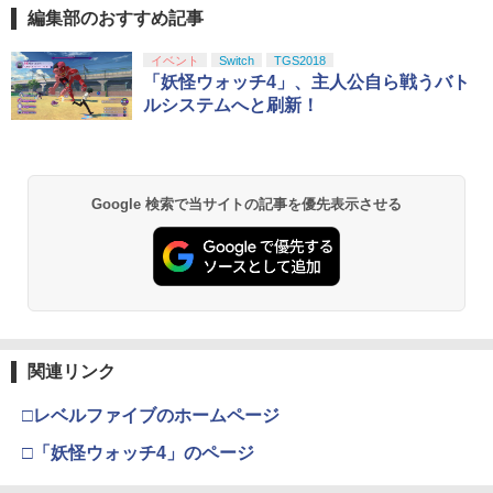
￥5,740
編集部のおすすめ記事
Xbox プリペイドカード 10,000円 デジ
劇場版「鬼滅の刃」無限城編 第一章 猗
イベント
Switch
TGS2018
1
1
タルコード 【旧 Xbox ギフトカード】
窩座再来 通常版 [Blu-ray]
「妖怪ウォッチ4」、主人公自ら戦うバト
[オンラインコード]
ルシステムへと刷新！
￥3,964
￥10,000
Google 検索で当サイトの記事を優先表示させる
劇場版「鬼滅の刃」無限城編 第一章 猗
Xbox プリペイドカード 3,000円 デジタ
2
2
窩座再来 通常版 [DVD]
ルコード 【旧 Xbox ギフトカード】 [オ
ンラインコード]
￥3,523
￥3,000
関連リンク
劇場版「鬼滅の刃」無限城編 第一章 猗
3
Xbox プリペイドカード 1,000円 デジタ
3
窩座再来 完全生産限定版 [Blu-ray]
ルコード 【旧 Xbox ギフトカード】 [オ
ンラインコード]
□レベルファイブのホームページ
￥8,698
□「妖怪ウォッチ4」のページ
￥1,000