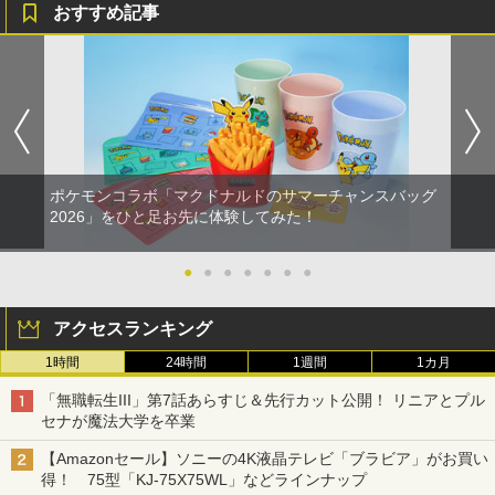
おすすめ記事
ポケモンコラボ「マクドナルドのサマーチャンスバッグ
2026」をひと足お先に体験してみた！
●
●
●
●
●
●
●
アクセスランキング
1時間
24時間
1週間
1カ月
「無職転生III」第7話あらすじ＆先行カット公開！ リニアとプル
セナが魔法大学を卒業
【Amazonセール】ソニーの4K液晶テレビ「ブラビア」がお買い
得！ 75型「KJ-75X75WL」などラインナップ