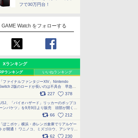
フで30万円台！
GAME Watch をフォローする
Xランキング
RPランキング
いいねランキング
「ファイナルファンタジーXIV」Nintendo
Switch 2版のロードが長いのは不具合 早急に
アップデートできるよう対応中
227
378
pic.x.com/s9S3nRCAGa
USJ、「バイオハザード」リッカーのポップコ
ーンバケツ」を9月9日より販売 頭部が開く仕
組み。味は恐怖を堪のう「味噌フレーバー」
66
212
pic.x.com/81MuXGahVM
「ぽこポケ」横浜・赤レンガ倉庫でリアルゲー
トが開通！ ワニノコ、ミズゴロウ、アシマリ登
場シーンをレポート pic.x.com/LDgEByVl6D
62
230