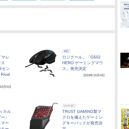
PC
ワイヤレ
ロジクール、「G502
ウス
HERO ゲーミングマウ
と新セン
ス」発売決定
ival
2018年10月4日
年10月5日
ハード
ティカル
TRUST GAMING製マ
ダー」
クロを備えたゲーミン
スマー
グキーパッドが発売決
でキー
定