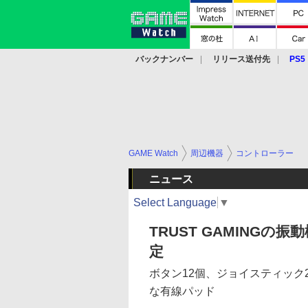
バックナンバー
リリース送付先
PS5
モバイル
eスポーツ
クラウド
PS
GAME Watch
周辺機器
コントローラー
ニュース
Select Language
▼
TRUST GAMING
定
ボタン12個、ジョイスティック
な有線パッド