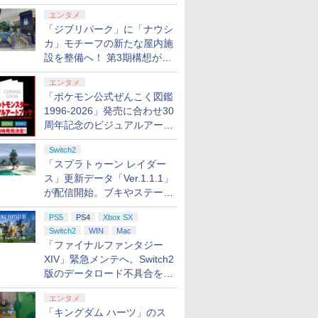
ロする夏のスパークル」がス
エンタメ
タート
「ジブリパーク」に「ナウシ
カ」モチーフの新たな屋内施
設を整備へ！ 第3期構想が公
開
エンタメ
「ポケモン公式ぜんこく図鑑
7
7
7
8
8
8
9
9
9
10
10
1996-2026」発売に合わせ30
周年記念のビジュアルアート
ブック3冊同時発売が決定
Switch2
「スプラトゥーン レイダー
ス」更新データ「Ver.1.1.1」
が配信開始。ブキやステージ
tch2】ス
スカイラ
ntendo Wii
【当店独自で＋P10倍
【当店独自で＋P10倍
【中古】【開封品】ゲームボ
【楽天ブックス限定特
スクウェア・エニック
レトロフリーク レッド×ホワ
任天堂 【Switch2】ス
【特典】プロ野球スピ
[Switch 2] ぽ
ELDEN RI
カプコン 
に関する不具合を修正
 レイダー
ー ジャパ
ウィー ソフト
★要エントリー】【新
★要エントリー】【中
ーイアドバンスSP本体 ファ
典】スプラトゥーン レ
ス ファイナルファンタ
イト ( レトロゲーム互換機 )
ーパーマリオブラザー
リッツ2026(【早期購
エキスパンショ
Tarnished 
オハザード
PS5
PS4
Xbox SX
ADLA
ル・エデ
天国 [CERO
品即納】[ACC]
古】[PS5] プラグマタ
ミコンカラー＜レトロゲーム
イダース(メッシュトー
ジー レゾナンス
（ コントローラーアダプタ
ズ ワンダー Nintendo
入封入特典】DLCチラ
ンロード版）※3,
【Switch2
ム 通常版 
Switch2
WIN
Mac
トゥ-ン
年齢対象商品]
[Switch2] まるごと収
(PRAGMATA) 通常版
＞（代引き不可）6552
トバッグ（アクリルチ
【PS5】 ELJM30964
ーセット ）CY-RF-RW HDMI
Switch 2 Edition ＋ み
シ)
トまでご利用可
AAF6C
30814 P
￥6,980
￥5,640
￥25,000
￥7,480
￥6,510
￥25,300
￥7,570
￥7,625
￥4,400
￥7,757
￥7,640
「ファイナルファンタジー
mh-03-fuzh 万
納バッグ for Nintendo
カプコン(20260417)
ャーム付き）)
[ELJM30964]
出力 どこでもセーブ 互換機
んなでリンリンパーク
ド レクイ
XIV」緊急メンテへ。Switch2
Swich 2(ニンテンドー
種 FC SFC SNES GB GBC
[NXS-P-AQMXB
ョウ]
スイッチ2) メタモン 任
版のデータロード不具合を最
GBA MD GEN PCE TG-16
NSW2 ス-パ-マリオブ
天堂ライセンス商品
PCE SG
ラザ-ズ ワンダ- ミンナ
適化
HORI(NSX-164)
デリンリンパ-ク]
エンタメ
(20260716)
「キングダム ハーツ」のス