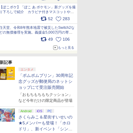
【ぽこポケ】「ぽこ あ ポケモン」新グッズを撮
り下ろしで紹介 カラビナ付きマスコットやス
クエアポーチが仲間入り
52
283
pic.x.com/XmVAgBxaW5
任天堂、令和8年熊本地震で被災したSwitch2な
どの無償修理を実施。義援金5,000万円の寄付
も発表 pic.x.com/BAYsMfUfUC
49
106
もっと見る
新記事
エンタメ
「ポムポムプリン」30周年記
念グッズが郵便局のネットシ
ョップにて受注販売開始
「おもちもちもちクッション」
など今年だけの限定商品が登場
Android
iOS
PC
さくらみこ＆星街すいせいの
★5メンバーも登場！「ホロ
ドリ」、新イベント「シンク