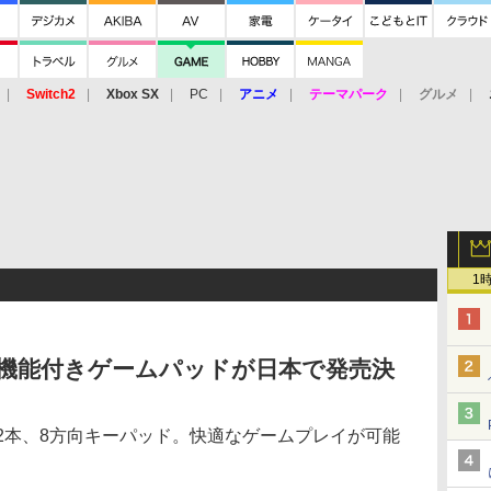
Switch2
Xbox SX
PC
アニメ
テーマパーク
グルメ
 Vita
3DS
アーケード
VR
1
の振動機能付きゲームパッドが日本で発売決
2本、8方向キーパッド。快適なゲームプレイが可能