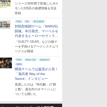
シリーズ30年間で登場したポケ
モン1,025匹の基礎情報を完全
収録
PS5
PC
本日発売
対戦型格闘ゲーム「MARVEL
闘魂」本日発売。マーベルを
代表するヒーローやヴィラン
たちが登場
「GUILTY GEAR」などの格ゲ
ーを手掛けるアークシステムワ
ークスが開発
PS5
Xbox SX
Switch2
WIN
開発チームでは巌流が人気！
「鬼武者 Way of the
Sword」インタビュー
意識したのは「時代劇」の“静
と動”。過去作のオマージュに
ついても聞いた