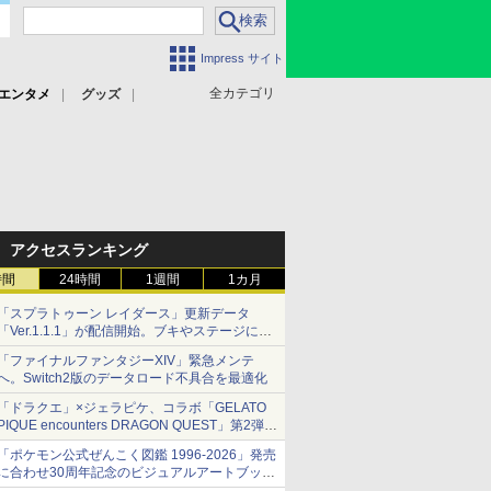
Impress サイト
全カテゴリ
エンタメ
グッズ
アクセスランキング
時間
24時間
1週間
1カ月
「スプラトゥーン レイダース」更新データ
「Ver.1.1.1」が配信開始。ブキやステージに関
する不具合を修正
「ファイナルファンタジーXIV」緊急メンテ
へ。Switch2版のデータロード不具合を最適化
「ドラクエ」×ジェラピケ、コラボ「GELATO
PIQUE encounters DRAGON QUEST」第2弾が
本日発売
「ポケモン公式ぜんこく図鑑 1996-2026」発売
アイスカップに入ったスライムやわたぼう、ベ
に合わせ30周年記念のビジュアルアートブック
ビーサタンなどがオリジナルアートで登場
3冊同時発売が決定