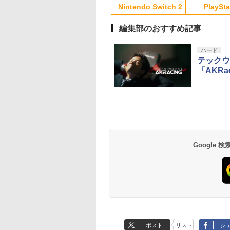
10
1
2
Nintendo Switch 2
PlaySta
編集部のおすすめ記事
10
10
10
10
1
1
1
1
2
2
2
2
ハード
テックウ
「AKRa
天ブックス限定全
【楽天ブックス限定配
【中古】【Blu−ray】
カワダ(Kawada) 玩
入特典+先着特
送BOX】【楽天ブック
監獄学園 第1巻 初回
コロコロストーン KG
「きみを愛する気
ス限定グッズ+楽天ブ
生産限定版 三方背ケ
025
い」と言った次期
ックス限定先着特典
ース・かるた・ブック
,600
￥18,370
￥540
￥1,694
様がなぜか溺愛し
+他】劇場版「鬼滅の
レット付 / 水島努【監
テンドープリペイ
イステーション ス
eSir G7 HE 有線
版モノノ怪 第三章
ニンテンドープリペイ
【Amazon.co.jp限
HyperX Clutch
ヤマトよ永遠に
スプラトゥーン レイダ
PlayStation 5 デジタ
【純正品】Xbox ワイ
【Amazon.co.jp限
スプラトゥーン レイ
Beast of
Xbox プリペイドカ
劇場版「鬼滅の刃」
ます 上巻【Blu-
刃」無限城編 第一章
督】
号 2000円|オンラ
チケット 15,000円
ムコントローラー
[Blu-ray]
ド番号 3000円|オンラ
定】 Logicool G ハン
Gladiate Xbox公式ラ
REBEL3199 7 [Blu-
ース|オンラインコード
ル・エディション 日本
ヤレス コントローラー
定】劇場版モノノ怪 第
ース -Switch2
Reincarnation -PS5
ド 5,000円 デジタル
限城編 第一章 猗窩
y】(アニメ描き下ろ
猗窩座再来(完全生産限
コード版
ンラインコード版
X Series X|S
インコード版
コン G923 グランツー
イセンス ゲーミング
ray]
版
語専用 Console
+ USB-C® ケーブル
三章 蛇神
【特典】プロダクト
ード 【旧 Xbox ギ
来 通常版 [Blu-ray]
シリアルナンバー入
定版)【Blu-ray】(キャ
900
￥6,455
X One Windows
リスモ7 Forza
コントローラー 有線
Language: Japanese
(Amazon.co.jp限定オ
ード 封入
カード】 [オンライ
5キャラファイング
ラファイングラフ+タ
Google
000
,000
在庫切れです。
￥3,000
￥38,800
￥4,980
￥8,760
￥5,832
￥55,000
￥8,300
￥10,780
￥7,286
￥5,000
￥3,964
/11用 PCコントロー
Horizon 6 G923d
日本正規代理店品
only (CFI-2200B01)
リジナル三方背収納ケ
コード]
(ユリウス)+水埜な
ンブラー+かるた+他) [
ゲームパッド ホー
6L366AA
ース付きコレクション)
三沢ケイ複製サイ
吾峠呼世晴 ]
果スティック付き
(オリジナル特典:オリ
り 原作イラストミ
オゲームコントロ
ジナル巾着＋メーカー
紙)
ー（ブラック）
特典:【坤と離】二振り
の剣、十翼より来た
る！スタジオ描き下ろ
しイラストボード付)
[Blu-ray]
ポスト
リスト
シ