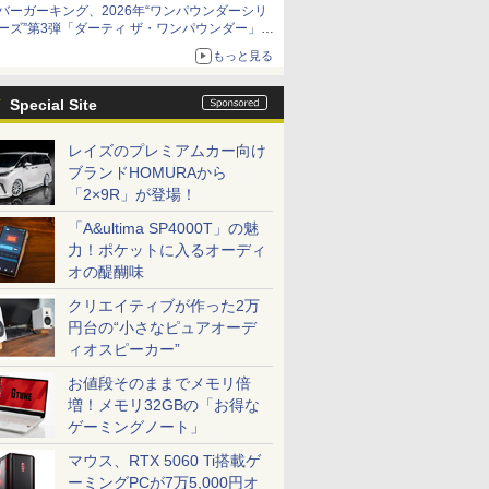
バーガーキング、2026年“ワンパウンダーシリ
ーズ”第3弾「ダーティ ザ・ワンパウンダー」を
8月7日発売
もっと見る
「特製ガーリックマヨソース」を使用した超大
型チーズバーガー
Special Site
レイズのプレミアムカー向け
ブランドHOMURAから
「2×9R」が登場！
「A&ultima SP4000T」の魅
力！ポケットに入るオーディ
オの醍醐味
クリエイティブが作った2万
円台の“小さなピュアオーデ
ィオスピーカー”
お値段そのままでメモリ倍
増！メモリ32GBの「お得な
ゲーミングノート」
マウス、RTX 5060 Ti搭載ゲ
ーミングPCが7万5,000円オ