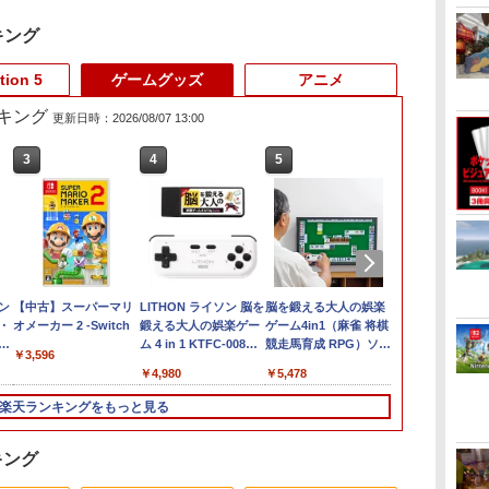
キング
tion 5
ゲームグッズ
アニメ
キング
更新日時：2026/08/07 13:00
3
3
3
4
4
4
5
5
5
6
6
6
 :
シ
モン
あつまれ どうぶつの
Marvel's Spider-Man 2
【中古】スーパーマリ
あつまれ どうぶつの
【楽天ブックス限定特
LITHON ライソン 脳を
【特典】冒険家エリオ
Mortal Shell II
脳を鍛える大人の娯楽
任天堂 【Swi
シティーズ：
【中古美品】 Ni
ンジ
・
森 Nintendo Switch 2
オメーカー 2 -Switch
森 Nintendo Switch 2
典+特典】Castlevania:
鍛える大人の娯楽ゲー
ットの千年物語
ゲーム4in1（麻雀 将棋
プラトゥーン
イン リマスタ
ニンテンドー 
￥4,011
￥5,507
秘
Edition
Edition 【Switch2】
Belmont's Curse
ム 4 in 1 KTFC-008B
Switch2版(【早期購入
競走馬育成 RPG）ソフ
ス [BEE-P-A
ン・スペシャ
みんなのリズム
￥3,596
J1
）
NXS-P-ACBAD
Midnight Edition
麻雀 将棋 育成 脳トレ
封入特典】エリオット
ト不要 テレビに挿すだ
NSW2 スプラ
ィション
区分_A / 全
￥6,199
￥6,300
￥4,950
￥4,980
￥6,358
￥5,478
￥6,740
￥5,591
￥5,480
でご
PS5版(両面アクリルキ
テレビ ゲーム機 高齢
旅立ちパック)
けですぐに遊べる TV
レイダ-ス]
028-260802-
ーホルダー+【早期購
者 家庭用 ポータブル
HDMI USB コントロー
代Net店
楽天ランキングをもっと見る
入封入特典】DLCチラ
接続 簡単 玩具 おもち
ラー
シ（アルカードスタイ
ゃ 室内 遊び 暇つぶし
ルコスチューム）)
初心者 リハビリ 指先
キング
娯楽 懐かしい レトロ