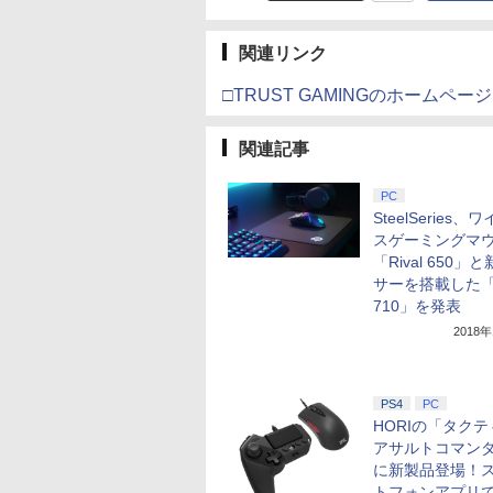
関連リンク
□TRUST GAMINGのホームページ
関連記事
PC
SteelSeries、
スゲーミングマ
「Rival 650」
サーを搭載した「R
710」を発表
2018
PS4
PC
HORIの「タク
アサルトコマン
に新製品登場！
トフォンアプリ