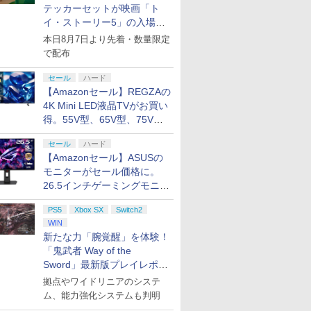
7
8
9
10
テッカーセットが映画「ト
イ・ストーリー5」の入場特
典として配布決定！
本日8月7日より先着・数量限定
で配布
7
7
7
7
8
8
8
8
9
9
9
9
10
10
10
10
セール
ハード
【Amazonセール】REGZAの
ス限定先
2.5次元ダンスライブ
機動戦士ガンダム 復讐
【楽天ブックス限定全
【楽天ブッ
4K Mini LED液晶TVがお買い
特典】【数
「ツキウタ。」ステー
のレクイエム Blu-ray
巻購入特典+先着特
送BOX】
得。55V型、65V型、75V型
】新劇場
ジ Girl’s Side
BOX(特装限定版)
典】「きみを愛する気
ス限定グッ
大炎上ー
MEGASTA.
【Blu-ray】 [ マヌエ
はない」と言った次期
ックス限定
の2026年モデルがラインナ
￥16,117
￥17,160
￥17,600
￥18,370
版)
Episode2「Goodbye
ル・アウグスト・ディ
公爵様がなぜか溺愛し
+他】劇場
セール
ハード
ップ
プリペイ
ション ス
 Elite
.jp限
ニンテンドープリペイ
PlayStation 5 デジタ
【国内正規品】
『映画 ラブライブ！蓮
ぽこ あ ポケモン エキ
プレイステーション ス
Xbox プリペイドカー
劇場版「鬼滅の刃」無
ニンテンドープリペイ
プレイステーション ス
GameSir G7 HE 有線
劇場版モノノ怪 第三章
ニンテンド
【Amazon.
HyperX Cl
ヤマトよ永
800p 超！
my dear Frenemy.」
シンジャー・モウラ ]
てきます 上巻【Blu-
刃」無限城
【Amazonセール】ASUSの
円|オンラ
,000円|
コントロー
ノノ怪 第
ド番号 500円|オンライ
ル・エディション 日本
Thrustmaster スラス
ノ空女学院スクールア
スパンションパス|オン
トアチケット 3,000円|
ド 2,000円 デジタルコ
限城編 第一章 猗窩座再
ド番号 2000円|オンラ
トアチケット 15,000円
ゲームコントローラー
蛇神 [Blu-ray]
ド番号 30
定】 Logic
Gladiate
REBEL3199
本 絵コン
【Blu-ray】 [ 橘里依 ]
ray】(アニメ描き下ろ
猗窩座再来
モニターがセール価格に。
ード版
 Core
オリジナル
ンコード版
語専用 (CFI-2200B01)
トマスター TH8S シフ
イドルクラブ Bloom
ラインコード版
オンラインコード版
ード 【旧 Xbox ギフト
来 完全生産限定版
インコード版
|オンラインコード版
XBOX Series X|S
インコード
コン G92
イセンス 
ray]
ニメ描き
し シリアルナンバー入
定版)【Blu
26.5インチゲーミングモニタ
￥9,900
ワイト)
ナル巾着＋
+ ディスクドライブ
ター - PC、PS4、
Garden Party』Blu-
カード】 [オンライン
[DVD]
XBOX One Windows
リスモ7 Fo
コントロー
ト使用ト
りA5キャラファイング
ラファイン
￥500
￥66,849
￥14,141
￥8,589
￥4,400
￥3,000
￥2,000
￥7,828
￥2,000
￥15,000
現在在庫切れです。
￥3,000
￥38,800
￥4,980
￥8,760
ー「ROG Strix OLED
:【坤と
(CFI-ZDD1J) セット
PS5、PS5 Pro、Xbox
ray（特装限定版）
コード]
10/11用 PCコントロー
Horizon 6
日本正規代
神威・阿伏
ラフ(ユリウス)+水埜な
ンブラー+か
PS5
Xbox SX
Switch2
XG27ACDMS」限定モデルも
剣、十翼
One、Xbox Series X|S
ラーゲームパッド ホー
6L366AA
しミニキ
つ・三沢ケイ複製サイ
吾峠呼世晴 
WIN
スタジオ
対応の高精度 H パター
ル効果スティック付き
 [ 杉田
お買い得
ン入り 原作イラストミ
新たな力「腕覚醒」を体験！
ラストボ
ン シフター
ビデオゲームコントロ
ニ色紙)
ay]
ーラー（ブラック）
「鬼武者 Way of the
Sword」最新版プレイレポー
ト
拠点やワイドリニアのシステ
ム、能力強化システムも判明