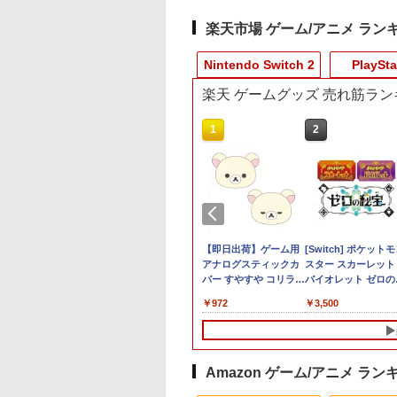
楽天市場 ゲーム/アニメ ラン
Nintendo Switch 2
PlaySta
楽天 ゲームグッズ 売れ筋ラン
9
10
10
1
1
1
2
2
2
レッド×ホワ
堂 【Switch2】ス
典】プロ野球スピ
[Switch 2] ぽこ あ ポケモン
ELDEN RING
カプコン 【PS5】バイ
【特典】白き鋼鉄のX
【中古】コンストラク
【即日出荷】ゲーム用
METAL GEAR SOLID
【中古】PS5ロマン
[Switch] ポケット
ーム互換機 )
ーマリオブラザー
ツ2026(【早期購
エキスパンションパス（ダウ
Tarnished Edition
オハザード レクイエ
1+2 デュアルコレクシ
ション シミュレーター
アナログスティックカ
MASTER
ング サガ2 リベ
スター スカーレット
ラーアダプタ
ンダー Nintendo
入特典】DLCチラ
ンロード版）※3,200ポイン
【Switch2】 POT-P-
ム 通常版 [ELJM-
ョン Nintendo Switch
ゴールドエディション
バー すやすや コリラッ
COLLECTION Vol.2
オブザセブン
バイオレット ゼロの
F-RW HDMI
tch 2 Edition ＋ み
トまでご利用可
AAF6C
30814 PS5 バイオハザ-
2 Edition Switch2版
ソフト:プレイステーシ
クマ アローン ALG-
【Switch2】 RL204-
宝 （ダウンロード版
570
625
￥4,400
￥7,757
￥7,640
￥5,668
￥3,327
￥972
￥5,676
￥3,840
￥3,500
ーブ 互換機
でリンリンパーク
ド レクイエム ツウジ
(【初回外付特典】A4
ョン5ソフト／シミュレ
NS2CAKKZZ
※3,200ポイントま
S GB GBC
S-P-AQMXB
ョウ]
クリアファイル)
ーション・ゲーム
利用可
CE TG-16
W2 ス-パ-マリオブ
-ズ ワンダ- ミンナ
ンリンパ-ク]
Amazon ゲーム/アニメ ラン