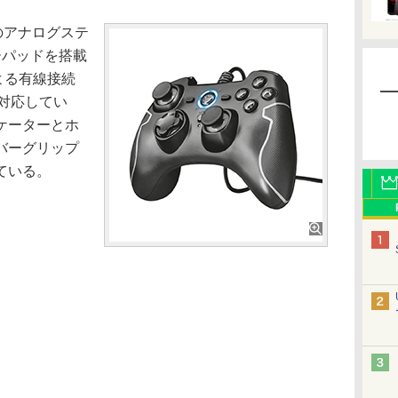
のアナログステ
ーパッドを搭載
による有線接続
utに対応してい
ケーターとホ
バーグリップ
ている。