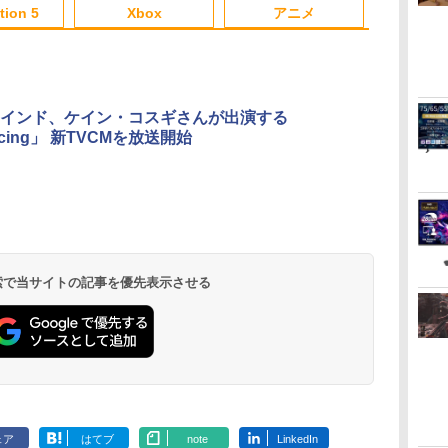
3
4
5
6
ステイホーム おすすめ
tion 5
Xbox
アニメ
3
3
3
3
4
4
4
4
5
5
5
5
6
6
6
6
インド、ケイン・コスギさんが出演する
cing」 新TVCMを放送開始
具
FINAL FANTASY XV
劇場版「鬼滅の刃」無
【楽天ブックス限定先
【楽天ブック
-
Original
限城編 第一章 猗窩座
着特典+先着特典】新
着特典+先着
Soundtrack(映像付サ
再来(完全生産限定版)
劇場版銀魂 -吉原大炎
量限定グッズ
ントラ／Blu-ray Disc
【Blu-ray】 [ 吾峠呼世
上ー (完全生産限定版)
版銀魂 -吉原
￥7,986
￥8,690
￥9,900
￥14,850
初回生産限定特装盤)
晴 ]
【Blu-ray】(アニメ描
(完全生産限定
ダ
ー
無
Nintendo Switch 2(日
【純正品】ディスクド
【純正品】Xbox ワイ
劇場版「鬼滅の刃」無
ニンテンドープリペイ
【純正品】DualSense
【純正品】Xbox 充電
劇場版「鬼滅の刃」無
ニンテンドープリペイ
【純正品】DualSense
【純正品】Xbox ワイ
【Amazon.co.jp限
ニンテンドー
プレイステー
【純正品】Xbox
【Amazon.co
きおろしイラスト使用
【Blu-ray】(
コ
座再
本語・国内専用)
ライブ(CFI-ZDD1J)
ヤレス コントローラー
限城編 第一章 猗窩座再
ド番号 9000円|オンラ
ワイヤレスコントロー
式バッテリー + USB-C
限城編 第一章 猗窩座
ド番号 5000円|オンラ
ワイヤレスコントロー
ヤレス コントローラー
定】劇場版モノノ怪 第
ド番号 1000
トアチケット 10
ワイヤレス 
定】劇場版モ
トートバッグ(神威・阿
B5 角背上製
コ
フト
PlayStation 5
(ロボット ホワイト)
来 通常版 [DVD]
インコード版
ラー ミッドナイト ブ
ケーブル
再来 完全生産限定版
インコード版
ラー(CFI-ZCT2J)
(カーボンブラック)
三章 蛇神 (オリジナル
インコード版
オンラインコ
ラー Series 2
三章 蛇神 (
伏兎)+描きおろしミニ
テブック)(ア
￥55,871
ン
ラック(CFI-ZCT2J01)
[Blu-ray]
特典:オリジナル巾着＋
Edition (ホ
特典:オリジ
キャラステッカー) [ 杉
おろしイラス
 検索で当サイトの記事を優先表示させる
￥11,849
￥7,681
￥3,523
￥9,000
￥10,737
￥2,618
￥8,698
￥5,000
￥10,737
￥8,020
￥8,800
￥1,000
￥10,000
￥18,753
￥9,900
メーカー特典:【坤と
メーカー特典
田智和 ]
ートバッグ(
離】二振りの剣、十翼
離】二振りの
兎)+描きおろ
より来たる！スタジオ
より来たる！
ャラステッカー)
描き下ろしイラストボ
描き下ろしイ
智和 ]
ード付) [DVD]
ード付) [Blu-r
ェア
はてブ
note
LinkedIn