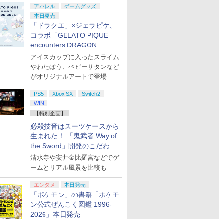
アパレル
ゲームグッズ
本日発売
「ドラクエ」×ジェラピケ、
コラボ「GELATO PIQUE
encounters DRAGON
QUEST」第2弾が本日発売
アイスカップに入ったスライム
やわたぼう、ベビーサタンなど
がオリジナルアートで登場
PS5
Xbox SX
Switch2
WIN
【特別企画】
必殺技音はスーツケースから
生まれた！ 「鬼武者 Way of
the Sword」開発のこだわり
を目撃！
清水寺や安井金比羅宮などでゲ
ームとリアル風景を比較も
エンタメ
本日発売
「ポケモン」の書籍「ポケモ
ン公式ぜんこく図鑑 1996-
2026」本日発売