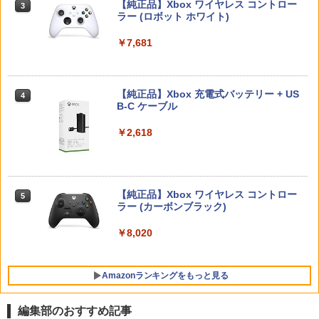
PlayVital Switch 2(2025年モデル) 対応
【純正品】Xbox ワイヤレス コントロー
Edition ＋ 「無限城編 第一章」キャラク
Hot For TEACHER dvd コンプリート
3
3
Nintendo Switch 2(日本語・国内専用)
【純正品】ディスクドライブ(CFI-ZDD1
3
メッシュ防塵カバー 通気性 スイッチ2対
ラー (ロボット ホワイト)
3
ターパス(ステッカー二種+【外付先着購
J) PlayStation 5
応キズ防止 排熱設計 ダストカバー ドッ
入特典】サイバーコネクトツー制作「無
￥6,600
￥55,603
クに装着したまま使用可能 保護スリーブ
限城編 第一章」キャラクターパス ゲー
￥7,681
【メッシュ ブラック】
￥11,849
ムビジュアル ステッカー)
【PowerA 公式ストア】パワーエー ソロ
4
チャージングステーション for DualSen
￥3,048
￥7,810
ミュージカル「忍たま乱太郎」第15弾 忍
4
se® and DualSense Edge™ ワイヤレ
【純正品】Xbox 充電式バッテリー + US
術学園 学園祭【Blu-ray】 [ (ミュージカ
4
スコントローラー【PlayStation®公式ラ
【純正品】DualSense ワイヤレスコン
B-C ケーブル
ニンテンドープリペイド番号 9000円|オ
4
ル) ]
4
イセンス商品】 国内2年保証
トローラー ミッドナイト ブラック(CFI-
ンラインコード版
ZCT2J01)
Switch2 120Hz対応 ポータブル ドック
ゼルダの伝説 ティアーズ オブ ザ キン
￥2,618
4
￥7,722
4
￥2,200
ドッキングステーション デュアルファン
グダム Nintendo Switch 2 Edition 【S
￥9,000
最大4K/144Hz HDMI2.1 VRR/HDR対応
￥10,737
witch2】 NXS-P-AXN7B
PD100W 折りたたみ 多機種対応 Steam
Deck 熱対策 スタンド USBポート×3 有
￥7,830
ミュージカル『刀剣乱舞』 ～静かなる夜
5
線LANポート ◇SD009
STRASSE SIM用 ドライビングシューズ
【純正品】Xbox ワイヤレス コントロー
5
ニンテンドープリペイド番号 5000円|オ
5
半の寝ざめ～【Blu-ray】 [ ミュージカル
5
ハイカット 靴 レーシングシューズ ゲー
【純正品】DualSense ワイヤレスコン
ラー (カーボンブラック)
ンラインコード版
5
『刀剣乱舞』 ]
ミングシューズ グリップ 快適なペダル
￥6,980
トローラー(CFI-ZCT2J)
ワークを実現！[ストラッセ ハンコン ハ
￥8,020
任天堂 【Switch2】ゼルダの伝説 ティア
￥5,000
￥7,821
5
ンドルコントローラー コクピット レー
￥10,737
ーズ オブ ザ キングダム Nintendo Swit
スゲーム グランツーリスモ PS4 PS5 プ
ch 2 Edition [NXS-P-AXN7B NSW2 ゼ
レステ]
【中古】Wii U スーパーマリオメーカー
ルダノデンセツ ティア-ズ オブ ザ キン
5
Amazonランキングをもっと見る
セット
グダム]
￥7,980
￥7,480
￥7,830
編集部のおすすめ記事