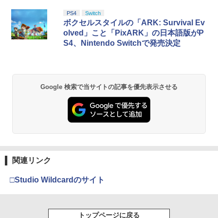
劇場版「鬼滅の刃」無限城編 第一章 猗
PS4
Switch
1
窩座再来 通常版 [Blu-ray]
ボクセルスタイルの「ARK: Survival Ev
olved」こと「PixARK」の日本語版がP
￥3,964
S4、Nintendo Switchで発売決定
劇場版「鬼滅の刃」無限城編 第一章 猗
2
Google 検索で当サイトの記事を優先表示させる
窩座再来 通常版 [DVD]
￥3,523
劇場版「鬼滅の刃」無限城編 第一章 猗
3
窩座再来 完全生産限定版 [Blu-ray]
関連リンク
￥8,698
□Studio Wildcardのサイト
トップページに戻る