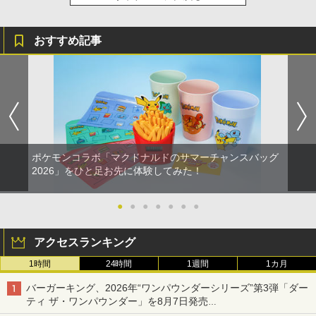
『映画 ラブライブ！蓮ノ空女学院スクー
4
ルアイドルクラブ Bloom Garden Part
y』Blu-ray（特装限定版）
おすすめ記事
￥8,589
劇場版「鬼滅の刃」無限城編 第一章 猗
5
窩座再来 完全生産限定版 [DVD]
￥7,828
ポケモンコラボ「マクドナルドのサマーチャンスバッグ
2026」をひと足お先に体験してみた！
●
●
●
●
●
●
●
アクセスランキング
1時間
24時間
1週間
1カ月
バーガーキング、2026年“ワンパウンダーシリーズ”第3弾「ダー
ティ ザ・ワンパウンダー」を8月7日発売
「特製ガーリックマヨソース」を使用した超大型チーズバーガー