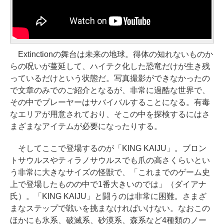
Extinctionの舞台は未来の地球。得体の知れないものか
らの呪いが蔓延して、ハイテク化した恐竜だけが生き残
っているだけという状態だ。写真撮影ができなかったの
で文章のみでのご紹介となるが、非常に過酷な世界で、
その中でプレーヤーはサバイバルすることになる。有毒
なエリアが用意されており、そこの中を探検するにはさ
まざまなアイテムが必要になったりする。
そしてここで登場するのが「KING KAIJU」。ブロン
トサウルスやティラノサウルスでも爪の高さくらいとい
う非常に大きなサイズの怪獣で、「これまでのゲーム史
上で登場したものの中で1番大きいのでは」（ダイアナ
氏）。「KING KAIJU」と闘うのは非常に困難。さまざ
まなステップで戦いを挑まなければいけない。なおこの
ほかにも氷系、破滅系、砂漠系、森系など4種類のノー