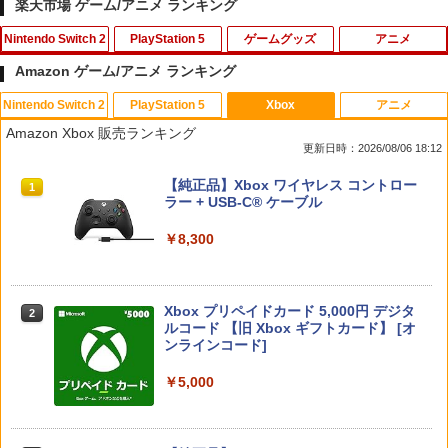
楽天市場 ゲーム/アニメ ランキング
Nintendo Switch 2
PlayStation 5
ゲームグッズ
アニメ
Amazon ゲーム/アニメ ランキング
Nintendo Switch 2
PlayStation 5
Xbox
アニメ
Nintendo Switch 2 ドンキーコング バ
【特典】Marvel’s Wolverine(【早期購
【中古】サカつく2002 J.LEAGUEプロ
【中古】【Blu−ray】君の名は。 スタ
1
1
1
1
Amazon Xbox 販売ランキング
ナンザ スイッチ2 ゲームソフト 新品 ゲ
入封入特典】DLC)
サッカークラブをつくろう!
ンダード・エディション シール付 / 新
更新日時：2026/08/06 18:12
ーム パッケージ版
海誠【監督】
￥7,620
￥418
スプラトゥーン レイダース|オンライン
PlayStation 5 デジタル・エディション
【純正品】Xbox ワイヤレス コントロー
1
1
1
￥7,535
￥980
コード版
日本語専用 Console Language: Japan
ラー + USB-C® ケーブル
ese only (CFI-2200B01)
￥5,832
￥8,300
￥55,000
【特典】プロ野球スピリッツ2026(【早
Switch2 ケース スイッチ2 Nintendo 対
【特典】超新時空ゲイム ネプテューヌ∞
劇場版 転生したらスライムだった件 蒼
2
2
2
2
期購入封入特典】DLCチラシ)
応 スイッチ スイッチツー 名入れ かわい
Switch2版(【早期購入外付特典】【D
海の涙編 (Blu-ray通常版)【Blu-ray】 [
い ニンテンドースイッチ カバー ポーチ
LC】発売記念グッズ付きスタートダッシ
岡咲美保 ]
switch Lite 新型 本体 ジョイコン ソフ
Xbox プリペイドカード 5,000円 デジタ
ュセット)
￥7,626
2
スプラトゥーン レイダース -Switch2
ト ケーブル 収納可能 ポーチ クリスマス
Beast of Reincarnation -PS5 【特典】
ルコード 【旧 Xbox ギフトカード】 [オ
2
2
￥4,976
ギフト クリスマス プレゼント 送料無料
プロダクトコード 封入
ンラインコード]
￥7,722
￥6,455
￥1,300
￥7,286
￥5,000
Beast of Reincarnation 【PS5】
3
Hot For Teacher DVD 即納 dvd comple
3
【楽天ブックス限定特典+特典】鬼滅の
te BOX 北米版 USA正規品 全2話 全話 完
3
￥7,630
刃 ヒノカミ血風譚2 Nintendo Switch 2
全収録 アニメ 美少女アニメ 日本語 英語