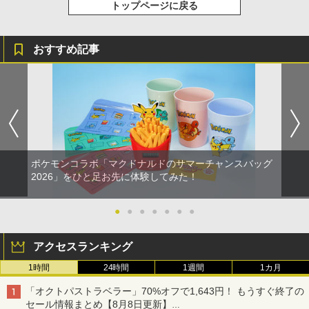
トップページに戻る
おすすめ記事
ポケモンコラボ「マクドナルドのサマーチャンスバッグ
2026」をひと足お先に体験してみた！
●
●
●
●
●
●
●
アクセスランキング
1時間
24時間
1週間
1カ月
「オクトパストラベラー」70%オフで1,643円！ もうすぐ終了の
セール情報まとめ【8月8日更新】