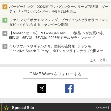
ニンテンドーeショップでは「大神 絶景版」が67%オフで990円
バーガーキング、2026年“ワンパウンダーシリーズ”第3弾「ダー
ティ ザ・ワンパウンダー」を8月7日発売
「特製ガーリックマヨソース」を使用した超大型チーズバーガー
ファミマで「ポケモンフレンダ」ピカチュウ&ゼラオラのフレン
ダピックがもらえるキャンペーン開催！
【Amazonセール】REGZAの4K Mini LED液晶TVがお買い得。
55V型、65V型、75V型の2026年モデルがラインナップ
そらザウルスやギャルきち、団長の吉野家Tシャツも！
「hololive Splash T-Party!」全Tシャツラインナップ公開＆オン
ライン販売開始
もっと見る
GAME Watch をフォローする
Special Site