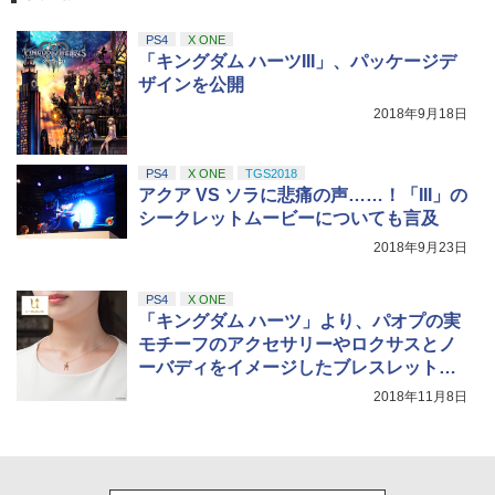
PS4
X ONE
「キングダム ハーツIII」、パッケージデ
ザインを公開
2018年9月18日
PS4
X ONE
TGS2018
アクア VS ソラに悲痛の声……！「III」の
シークレットムービーについても言及
2018年9月23日
PS4
X ONE
「キングダム ハーツ」より、パオプの実
モチーフのアクセサリーやロクサスとノ
ーバディをイメージしたブレスレットの
発売が決定
2018年11月8日