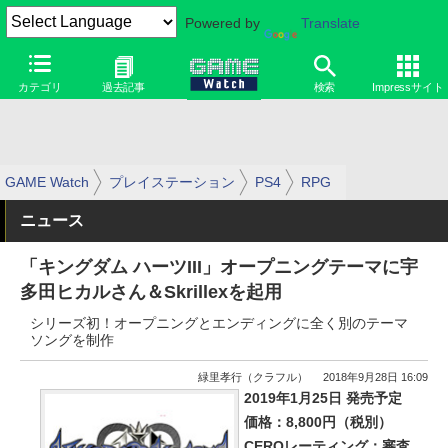
Powered by
Translate
カテゴリ
過去記事
検索
Impressサイト
GAME Watch
プレイステーション
PS4
RPG
ニュース
「キングダム ハーツIII」オープニングテーマに宇
多田ヒカルさん＆Skrillexを起用
シリーズ初！オープニングとエンディングに全く別のテーマ
ソングを制作
緑里孝行（クラフル）
2018年9月28日 16:09
2019年1月25日 発売予定
価格：8,800円（税別）
CEROレーティング：審査