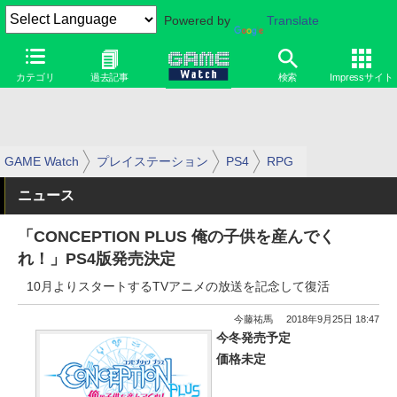
Powered by
Translate
カテゴリ
過去記事
検索
Impressサイト
GAME Watch
プレイステーション
PS4
RPG
ニュース
「CONCEPTION PLUS 俺の子供を産んでく
れ！」PS4版発売決定
10月よりスタートするTVアニメの放送を記念して復活
今藤祐馬
2018年9月25日 18:47
今冬発売予定
価格未定