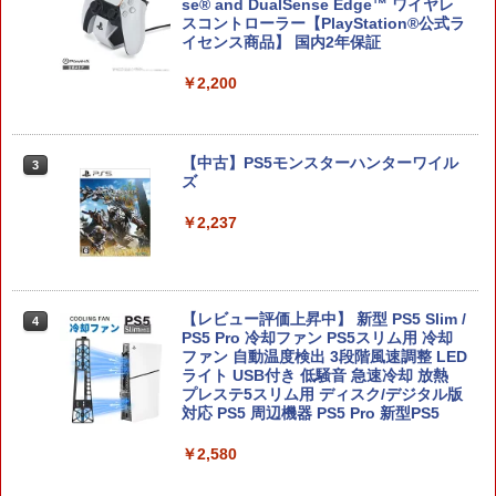
se® and DualSense Edge™ ワイヤレ
スコントローラー【PlayStation®公式ラ
イセンス商品】 国内2年保証
￥2,200
ドンキーコング バナンザ [Nintendo Swi
3
tch 2 専用][ラッピング不可] R-LOGI
【中古】PS5モンスターハンターワイル
￥7,899
3
ズ
￥2,237
【PowerA 公式ストア】パワーエー アド
4
バンテージ・ワイヤレスコントローラー
for Nintendo Switch 2 - ブラック 【任
天堂公式ライセンス商品】送料無料 国内
【レビュー評価上昇中】 新型 PS5 Slim /
4
2年保証
PS5 Pro 冷却ファン PS5スリム用 冷却
ファン 自動温度検出 3段階風速調整 LED
ライト USB付き 低騒音 急速冷却 放熱
￥7,900
プレステ5スリム用 ディスク/デジタル版
対応 PS5 周辺機器 PS5 Pro 新型PS5
￥2,580
【特典】進撃の巨人3 Switch2版(【早
5
期購入封入特典】DLC)