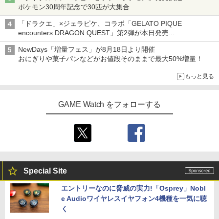
ポケモン30周年記念で30匹が大集合
「ドラクエ」×ジェラピケ、コラボ「GELATO PIQUE
encounters DRAGON QUEST」第2弾が本日発売
アイスカップに入ったスライムやわたぼう、ベビーサタンなどが
NewDays「増量フェス」が8月18日より開催
オリジナルアートで登場
おにぎりや菓子パンなどがお値段そのままで最大50%増量！
もっと見る
GAME Watch をフォローする
Special Site
エントリーなのに脅威の実力!「Osprey」Nobl
e Audioワイヤレスイヤフォン4機種を一気に聴
く