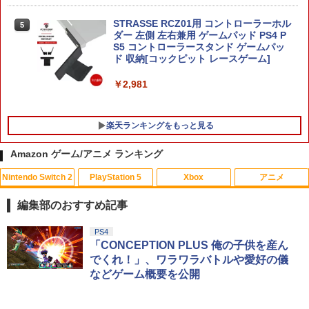
￥8,518
STRASSE RCZ01用 コントローラーホル
5
ダー 左側 左右兼用 ゲームパッド PS4 P
S5 コントローラースタンド ゲームパッ
ド 収納[コックピット レースゲーム]
￥2,981
楽天ランキングをもっと見る
Amazon ゲーム/アニメ ランキング
Nintendo Switch 2
PlayStation 5
Xbox
アニメ
CYBER ・ 高硬度ガラスパネル （ Switc
【中古】 コクリコ坂から レンタル落ち
1
1
h2 用）反射防止 ＋ブルーライトカット
Blu-ray ブルーレイ / [DVD]【メール便送
編集部のおすすめ記事
タイプ AGC製 強化ガラス 硬度9H 硬度9
料無料】
Hの鉛筆でもキズがつかない パネルの縁
スプラトゥーン レイダース|オンライン
PlayStation 5 デジタル・エディション
【純正品】Xbox ワイヤレス コントロー
【Amazon.co.jp限定】劇場版モノノ怪
PS4
ラウンドカット加工 飛散防止加工
1
1
1
1
￥1,525
コード版
日本語専用 Console Language: Japan
ラー + USB-C® ケーブル
第三章 蛇神 (Amazon.co.jp限定オリジ
「CONCEPTION PLUS 俺の子供を産ん
ese only (CFI-2200B01)
ナル三方背収納ケース付きコレクション)
でくれ！」、ワラワラバトルや愛好の儀
￥1,760
(オリジナル特典:オリジナル巾着＋メー
￥5,832
￥8,300
などゲーム概要を公開
カー特典:【坤と離】二振りの剣、十翼よ
￥55,000
【中古】ファンタジア ダイヤモンド・
2
り来たる！スタジオ描き下ろしイラスト
コレクション＆ファンタジア2000 ブル
ボード付) [Blu-ray]
レトロフリーク標準コントローラー グ
ーレイ・セット/Blu−ray Disc/VWBS-1