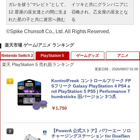
ガレを祓う“マレビト”として、
イツキと共にグランバニアに
12 星座の巫女達との間に生ま
召喚され、乙女座の巫女とな
れた星の子と共に迷宮へ挑む
る
©Spike Chunsoft Co., Ltd. All Rights Reserved.
楽天市場 ゲーム/アニメ ランキング
Nintendo Switch 2
PlayStation 5
ゲームグッズ
アニメ
楽天 PlayStation 5 売れ筋ランキング
更新日時：2026/08/07 01:00
【新品】Nintendo Switch2ソフト ゼル
KontrolFreek コントロールフリーク FP
1
1
ダの伝説 ティアーズ オブ ザ キングダム
Sフリーク Galaxy PlayStation 4 PS4 a
Nintendo Switch 2 Edition【加納店】
nd PlayStation 5 PS5 | Performance T
humbsticks 旧バージョン 3つ爪
￥7,800
￥1,750
ぽこ あ ポケモン
2
【PowerA 公式ストア】パワーエー ソロ
2
チャージングステーション for DualSen
￥7,880