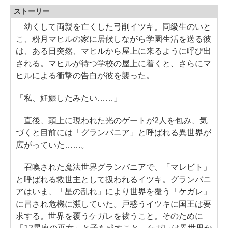
ストーリー
幼くして両親を亡くした弓削イツキ。同級生のいと
こ、粉月マヒルの家に居候しながら学園生活を送る彼
は、ある日突然、マヒルから屋上に来るように呼び出
される。マヒルが待つ学校の屋上に着くと、さらにマ
ヒルによる衝撃の告白が彼を襲った。
「私、妊娠したみたい……」
直後、頭上に現われた光のゲートが2人を包み、気
づくと目前には「グランバニア」と呼ばれる異世界が
広がっていた……。
召喚された魔法世界グランバニアで、「マレビト」
と呼ばれる救世主として扱われるイツキ。グランバニ
アはいま、「星の乱れ」により世界を覆う「ケガレ」
に冒され危機に瀕していた。戸惑うイツキに国王は要
求する。世界を覆うケガレを祓うこと。そのために