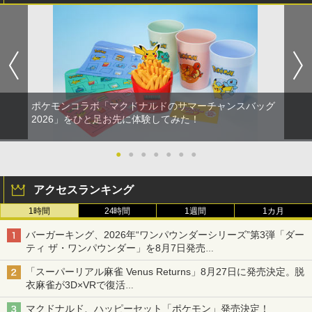
トローラー(CFI-ZCT2J)
￥8,020
￥4,790
￥5,000
【中古】ネオジオポケットカラー プラ
￥10,737
5
チナブルー【レトロ】
【Amazon.co.jp限定】劇場版モノノ怪
5
第三章 蛇神 (オリジナル特典:オリジナル
￥13,320
巾着＋メーカー特典:【坤と離】二振りの
剣、十翼より来たる！スタジオ描き下ろ
しイラストボード付) [Blu-ray]
ポケモンコラボ「マクドナルドのサマーチャンスバッグ
2026」をひと足お先に体験してみた！
￥9,900
●
●
●
●
●
●
●
アクセスランキング
1時間
24時間
1週間
1カ月
バーガーキング、2026年“ワンパウンダーシリーズ”第3弾「ダー
ティ ザ・ワンパウンダー」を8月7日発売
「特製ガーリックマヨソース」を使用した超大型チーズバーガー
「スーパーリアル麻雀 Venus Returns」8月27日に発売決定。脱
衣麻雀が3D×VRで復活
発売から2週間は20%オフになるセールが実施
マクドナルド、ハッピーセット「ポケモン」発売決定！