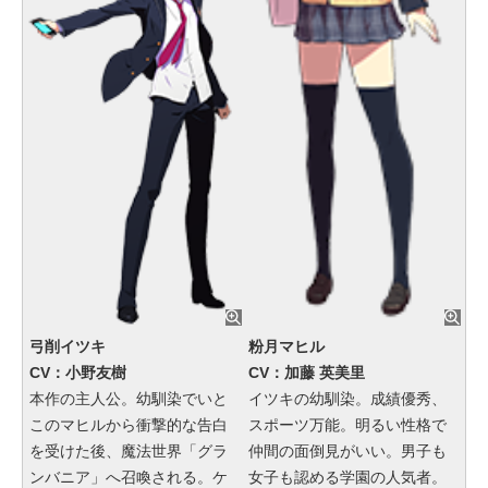
弓削イツキ
粉月マヒル
CV：小野友樹
CV：加藤 英美里
本作の主人公。幼馴染でいと
イツキの幼馴染。成績優秀、
このマヒルから衝撃的な告白
スポーツ万能。明るい性格で
を受けた後、魔法世界「グラ
仲間の面倒見がいい。男子も
ンバニア」へ召喚される。ケ
女子も認める学園の人気者。