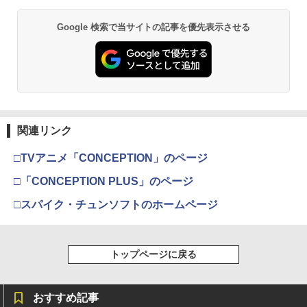
2
Xbox プリペイドカード 5,000円 デジタ
レー CY-RF-3R
226
2
￥10,780
スプラトゥーン レイダース -Switch2
Beast of Reincarnation -PS5 【特典】
ルコード 【旧 Xbox ギフトカード】 [オ
2
2
Google 検索で当サイトの記事を優先表示させる
プロダクトコード 封入
ンラインコード]
￥2,200
￥2,505
￥6,455
￥7,286
￥5,000
劇場版「鬼滅の刃」無限城編 第一章 猗
2
窩座再来 通常版 [Blu-ray]
新劇場版銀魂 -吉原大炎上ー (通常版)【B
3
【商品価格40,001円～60,000円】楽天あ
lu-ray】 [ 杉田智和 ]
3
￥3,964
んしん延長保証（自然故障＋物損プラ
【純正品】Xbox ワイヤレス コントロー
3
Nintendo Switch 2(日本語・国内専用)
【純正品】ディスクドライブ(CFI-ZDD1
3
ン）同一店舗同時購入のみ 自然故障：メ
ラー (ロボット ホワイト)
3
￥4,118
J) PlayStation 5
関連リンク
ーカー保証期間終了後、保証開始（メー
￥55,603
カー保証期間含め家電5年間/PC・タブレ
￥7,681
ット3年間保証）、物損故障：本保証開
￥11,849
□TVアニメ「CONCEPTION」のページ
劇場版「鬼滅の刃」無限城編 第一章 猗
始日から5年間保証
3
窩座再来 通常版 [DVD]
□「CONCEPTION PLUS」のページ
劇場版 あの日見た花の名前を僕達はま
4
￥4,800
だ知らない。【通常版】【Blu-ray】 [ 入
【純正品】Xbox 充電式バッテリー + US
4
￥3,523
□スパイク・チュンソフトのホームページ
【純正品】DualSense ワイヤレスコン
野自由 ]
B-C ケーブル
ニンテンドープリペイド番号 9000円|オ
4
4
トローラー ミッドナイト ブラック(CFI-
ンラインコード版
ZCT2J01)
￥4,312
￥2,618
【中古】ドラゴンクエストVII Reimagin
4
￥9,000
ed -Switch
￥10,737
トップページに戻る
劇場版「鬼滅の刃」無限城編 第一章 猗
4
窩座再来 完全生産限定版 [Blu-ray]
￥6,059
クラッシャージョー The Movie Blu-ray
5
【純正品】Xbox ワイヤレス コントロー
【80年代SFの金字塔】北米版 PS5再生
ニンテンドープリペイド番号 5000円|オ
5
5
おすすめ記事
￥8,698
【純正品】DualSense ワイヤレスコン
ラー (カーボンブラック)
可
ンラインコード版
5