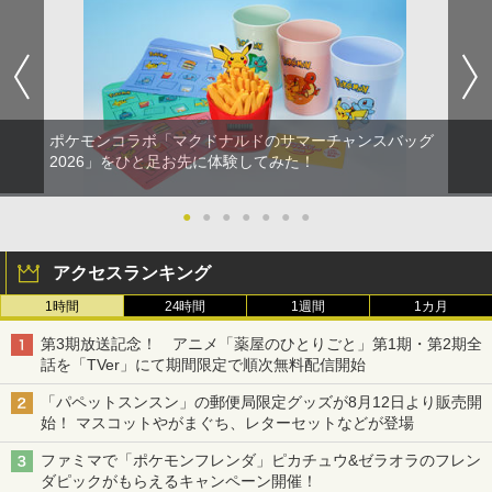
ポケモンコラボ「マクドナルドのサマーチャンスバッグ
2026」をひと足お先に体験してみた！
●
●
●
●
●
●
●
アクセスランキング
1時間
24時間
1週間
1カ月
第3期放送記念！ アニメ「薬屋のひとりごと」第1期・第2期全
話を「TVer」にて期間限定で順次無料配信開始
「パペットスンスン」の郵便局限定グッズが8月12日より販売開
始！ マスコットやがまぐち、レターセットなどが登場
ファミマで「ポケモンフレンダ」ピカチュウ&ゼラオラのフレン
ダピックがもらえるキャンペーン開催！