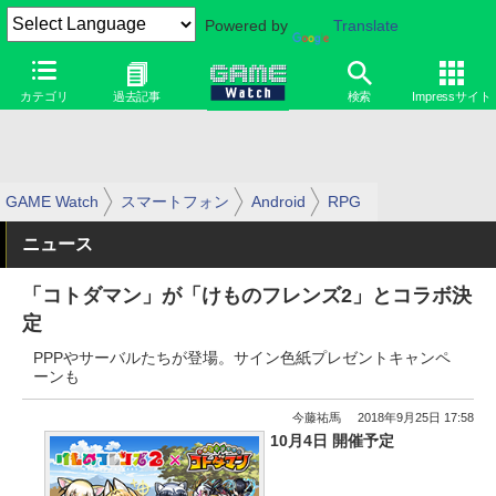
Powered by
Translate
カテゴリ
過去記事
検索
Impressサイト
GAME Watch
スマートフォン
Android
RPG
ニュース
「コトダマン」が「けものフレンズ2」とコラボ決
定
PPPやサーバルたちが登場。サイン色紙プレゼントキャンペ
ーンも
今藤祐馬
2018年9月25日 17:58
10月4日 開催予定