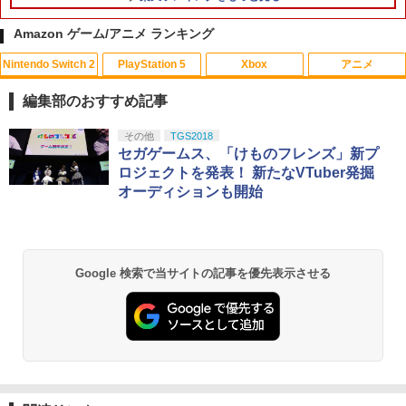
Amazon ゲーム/アニメ ランキング
Nintendo Switch 2
PlayStation 5
Xbox
アニメ
編集部のおすすめ記事
スプラトゥーン レイダース|オンライン
PlayStation 5 デジタル・エディション
【純正品】Xbox ワイヤレス コントロー
劇場版「鬼滅の刃」無限城編 第一章 猗
その他
TGS2018
1
1
1
1
コード版
日本語専用 Console Language: Japan
ラー + USB-C® ケーブル
窩座再来 通常版 [Blu-ray]
セガゲームス、「けものフレンズ」新プ
ese only (CFI-2200B01)
ロジェクトを発表！ 新たなVTuber発掘
￥5,832
￥8,300
￥3,982
オーディションも開始
￥55,000
【純正品】Xbox ワイヤレス コントロー
2
スプラトゥーン レイダース -Switch2
劇場版「鬼滅の刃」無限城編 第一章 猗
Beast of Reincarnation -PS5 【特典】
ラー (ロボット ホワイト)
2
2
2
Google 検索で当サイトの記事を優先表示させる
窩座再来 通常版 [DVD]
プロダクトコード 封入
￥6,447
￥7,681
￥3,523
￥7,286
【純正品】Xbox ワイヤレス コントロー
3
ラー (カーボンブラック)
Nintendo Switch 2(日本語・国内専用)
【Amazon.co.jp限定】劇場版モノノ怪
【純正品】ディスクドライブ(CFI-ZDD1
3
3
3