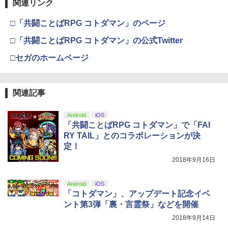
第三章 蛇神 (Amazon.co.jp限定オリジ
J) PlayStation 5
関連リンク
￥8,020
ナル三方背収納ケース付きコレクション)
￥55,491
(オリジナル特典:オリジナル巾着＋メー
￥11,849
□「共闘ことばRPG コトダマン」のページ
カー特典:【坤と離】二振りの剣、十翼よ
り来たる！スタジオ描き下ろしイラスト
□「共闘ことばRPG コトダマン」の公式Twitter
【純正品】Xbox 充電式バッテリー + US
4
ボード付) [Blu-ray]
B-C ケーブル
□セガのホームページ
【純正品】DualSense ワイヤレスコン
ニンテンドープリペイド番号 9000円|オ
4
4
￥10,780
トローラー ミッドナイト ブラック(CFI-
ンラインコード版
￥2,618
ZCT2J01)
￥9,000
関連記事
￥10,737
劇場版「鬼滅の刃」無限城編 第一章 猗
4
窩座再来 完全生産限定版 [Blu-ray]
【国内正規品】Thrustmaster スラスト
5
Android
iOS
マスター TH8S シフター - PC、PS4、P
ニンテンドープリペイド番号 5000円|オ
「共闘ことばRPG コトダマン」で「FAI
5
￥8,698
【純正品】DualSense ワイヤレスコン
S5、PS5 Pro、Xbox One、Xbox Serie
ンラインコード版
5
RY TAIL」とのコラボレーションが決
トローラー(CFI-ZCT2J)
s X|S 対応の高精度 H パターン シフター
定！
￥5,000
￥10,737
￥14,141
2018年9月16日
『映画 ラブライブ！蓮ノ空女学院スクー
5
ルアイドルクラブ Bloom Garden Part
Android
iOS
y』Blu-ray（特装限定版）
「コトダマン」、アップデート記念イベ
ント第3弾「裏・言霊祭」などを開催
￥8,589
2018年9月14日