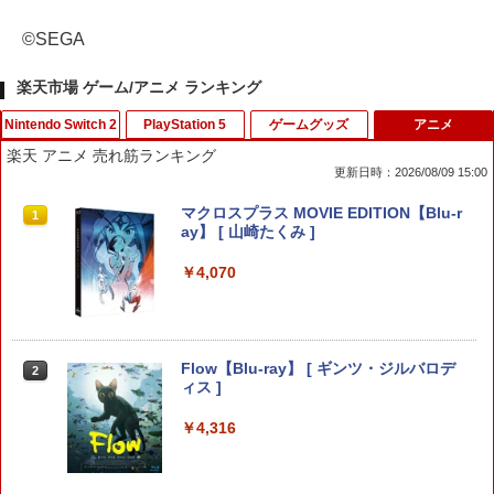
©SEGA
楽天市場 ゲーム/アニメ ランキング
Nintendo Switch 2
PlayStation 5
ゲームグッズ
アニメ
楽天 アニメ 売れ筋ランキング
更新日時：2026/08/09 15:00
【特典】進撃の巨人3 Switch2版(【早
【特典】BLUE REFLECTION Quartet:
【中古】ファイナルファンタジーXII レ
マクロスプラス MOVIE EDITION【Blu-r
1
1
1
1
期購入封入特典】DLC)
少女たちのキセキ PS5版(【早期購入特
ヴァナント・ウイング
ay】 [ 山崎たくみ ]
典】特別フォトフレーム「Quartet」)
￥8,518
￥596
￥4,070
￥6,342
【中古】PS2 ギャロップレーサー6 −R
2
ダービースタリオン2 【Switch2】 POT-
Flow【Blu-ray】 [ ギンツ・ジルバロデ
【特典】真・三國無双2 with 猛将伝 Re
2
2
2
evolution− PS2 the Best
P-AB73A
ィス ]
mastered PS5版(【早期購入封入特
典】「赤兎鐙『真・三國無双2』レトロ
￥660
スタイル」DLC)
￥8,582
￥4,316
￥6,358