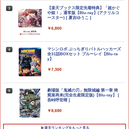
[Switch] Pokemon Champions + スタ
3
任天堂 マリオカート ワールド【Switch
【楽天ブックス限定先着特典】「超かぐ
3
3
ーターパック（ダウンロード版）※720
2】 BEEPAAAAA [BEEPAAAAA]
や姫！」通常版【Blu-ray】(アクリルコ
【特典】ファイナルファンタジー レゾナ
ポイントまでご利用可
3
ースター) [ 夏吉ゆうこ ]
ンス PS5版(【初回封入特典】魔導船＆
￥8,960
かけだし騎士の応援パック・かけだし騎
￥980
￥6,800
士のスタートダッシュパック)
￥6,526
【中古】グランド・セフト・オートV
4
任天堂 【Switch2】マリオカート ワール
マシンロボ ぶっちぎりバトルハッカーズ
4
4
【CEROレーティング「Z」】 (「特典」
ド [BEE-P-AAAAA NSW2 マリオカ-ト
全31話BOXセット ブルーレイ【Blu-ra
タイガーシャークマネーカード(「GTAオ
ワ-ルド]
y】
サドン ストライク 5 デラックスエディシ
ンライン」マネー$20万)DLCのプロダク
4
ョン
トコード 同梱)- PS4
￥8,970
￥7,300
￥6,628
￥1,598
Nintendo Switch 2 オールインボックス
劇場版「鬼滅の刃」無限城編 第一章 猗
5
5
窩座再来(完全生産限定版)【Blu-ray】 [
【中古】Nintendo Switch Proコントロ
5
吾峠呼世晴 ]
￥9,073
【特典】ドラゴンクエストモンスターズ
5
ーラー HAC-A-FSSKA【千葉】保証期間
4 枯れ木の国のビアンカ・フローラ P
1週間【ランクC】
S5版(【早期購入封入特典】冒険スター
￥8,690
トダッシュセット)
￥3,300
￥7,199
楽天ランキングをもっと見る