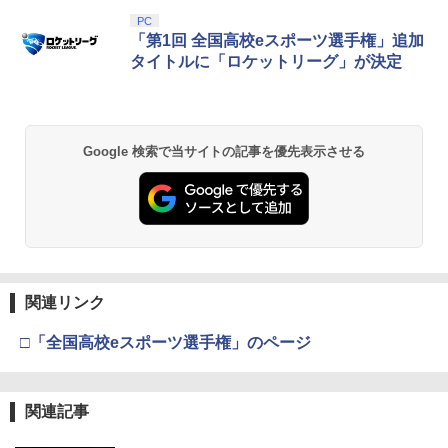
PlayStation 5 デジタル・エディション
【純正品】Xbox ワイヤレス コントロー
【Amazon.co.jp限定】劇場版モノノ怪
PC
1
1
1
日本語専用 Console Language: Japan
ラー + USB-C® ケーブル
第三章 蛇神 (Amazon.co.jp限定オリジ
「第1回 全国高校eスポーツ選手権」追加
ese only (CFI-2200B01)
ナル三方背収納ケース付きコレクション)
タイトルに「ロケットリーグ」が決定
(オリジナル特典:オリジナル巾着＋メー
￥8,300
カー特典:【坤と離】二振りの剣、十翼よ
￥55,000
り来たる！スタジオ描き下ろしイラスト
ボード付) [Blu-ray]
Xbox プリペイドカード 5,000円 デジタ
2
Google 検索で当サイトの記事を優先表示させる
￥10,780
Beast of Reincarnation -PS5 【特典】
ルコード 【旧 Xbox ギフトカード】 [オ
2
プロダクトコード 封入
ンラインコード]
￥7,286
￥5,000
劇場版「鬼滅の刃」無限城編 第一章 猗
2
窩座再来 通常版 [Blu-ray]
￥3,964
【純正品】Xbox ワイヤレス コントロー
3
関連リンク
【純正品】ディスクドライブ(CFI-ZDD1
ラー (ロボット ホワイト)
3
J) PlayStation 5
□「全国高校eスポーツ選手権」のページ
￥7,681
￥11,849
劇場版「鬼滅の刃」無限城編 第一章 猗
3
窩座再来 通常版 [DVD]
関連記事
【純正品】Xbox 充電式バッテリー + US
4
￥3,523
【純正品】DualSense ワイヤレスコン
B-C ケーブル
4