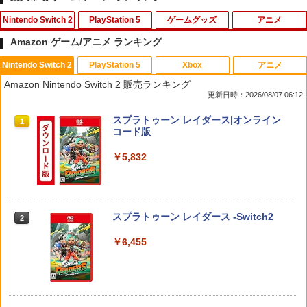
Nintendo Switch 2
PlayStation 5
ゲームグッズ
アニメ
Amazon ゲーム/アニメ ランキング
Nintendo Switch 2
PlayStation 5
Xbox
アニメ
大戦略SSB2 Switch2版
【中古】紅の錬金術士と白の守護者 〜レ
【中古】PS マール王国の人形姫
【送料無料】ヴァージン・パンク Clock
1
1
1
1
Amazon Nintendo Switch 2 販売ランキング
スレリアーナのアトリエ〜ソフト:プレイ
work Girl(通常版)/アニメーション[Blu-r
更新日時：2026/08/07 06:12
ステーション5ソフト／ロールプレイン
ay]【返品種別A】
￥7,238
￥880
グ・ゲーム
スプラトゥーン レイダース|オンライン
1
￥4,640
コード版
￥3,270
￥5,832
【楽天ブックス限定特典】スーパー マリ
送料無料【BRICK game テトリス
ONE PIECE ワンピース 21STシーズン
2
2
2
オパーティ ジャンボリー Nintendo Swit
ビッグ ゲーム機】ゲームウォッチ ゲ
【中古】百剣討妖伝綺譚ソフト:プレイス
エッグヘッド編 PIECE.26【Blu-ray】 [
2
ch 2 Edition ＋ ジャンボリーTV(「スー
ーム レトロゲーム 景品 粗品 携
テーション5ソフト／ロールプレイン
田中真弓 ]
パーマリオ」ステッカー2種)
帯 暇つぶし 液晶 高齢者 単純 簡
グ・ゲーム
スプラトゥーン レイダース -Switch2
単 シンプル 単3電池 ミニゲーム
2
￥4,719
大きい GAME ポータブル ボケ防
￥8,032
￥3,500
止 携帯ゲーム レトロゲーム ブロッ
￥6,455
クくずし
映画 ギヴン【完全生産限定版】【Blu-ra
3
￥1,680
星のカービィ ディスカバリー Nintendo
【中古】ARMORED CORE VI FIRES OF
y】 [ 矢野奨吾 ]
3
3
Switch 2 Edition ＋ スターリーワール
RUBICONソフト:プレイステーション5
ド
ソフト／アクション・ゲーム