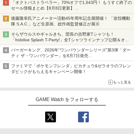
「オクトパストラベラー」70%オフで1,643円！ もうすぐ終了の
セール情報まとめ【8月8日更新】
ニンテンドーeショップでは「大神 絶景版」が67%オフで990円
後藤隆幸氏アニメーター活動45年周年記念展開催！ 「攻殻機動
隊 S.A.C.」など生原画、総作画監督修正が展示
そらザウルスやギャルきち、団長の吉野家Tシャツも！
「hololive Splash T-Party!」全Tシャツラインナップ公開＆オン
ライン販売開始
バーガーキング、2026年“ワンパウンダーシリーズ”第3弾「ダー
ティ ザ・ワンパウンダー」を8月7日発売
「特製ガーリックマヨソース」を使用した超大型チーズバーガー
ファミマで「ポケモンフレンダ」ピカチュウ&ゼラオラのフレン
ダピックがもらえるキャンペーン開催！
もっと見る
GAME Watch をフォローする