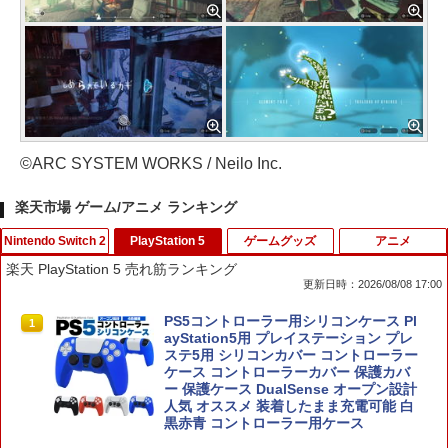
©ARC SYSTEM WORKS / Neilo Inc.
楽天市場 ゲーム/アニメ ランキング
Nintendo Switch 2
PlayStation 5
ゲームグッズ
アニメ
楽天 PlayStation 5 売れ筋ランキング
更新日時：2026/08/08 17:00
任天堂 【Switch2】ゼノブレイド ディフ
PS5コントローラー用シリコンケース Pl
1
1
ィニティブ・エディション Nintendo S
ayStation5用 プレイステーション プレ
witch 2 Edition [NXS-P-AUBQB NSW2
ステ5用 シリコンカバー コントローラー
ゼノブレイド ディフィニティブ エディ
ケース コントローラーカバー 保護カバ
ション]
ー 保護ケース DualSense オープン設計
人気 オススメ 装着したまま充電可能 白
黒赤青 コントローラー用ケース
￥6,810