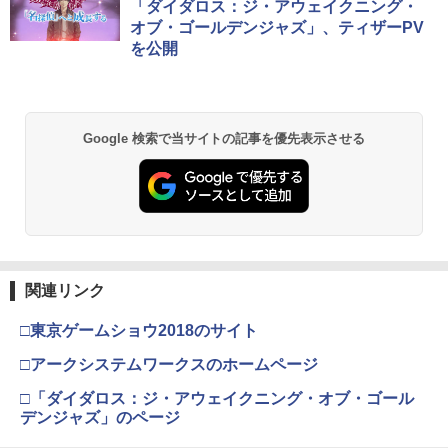
コード版
日本語専用 Console Language: Japan
ラー + USB-C® ケーブル
窩座再来 通常版 [Blu-ray]
「ダイダロス：ジ・アウェイクニング・
ese only (CFI-2200B01)
オブ・ゴールデンジャズ」、ティザーPV
￥5,832
￥8,300
￥3,982
を公開
￥55,000
【8/11まで！抽選で最大全額ポイントバ
【中古】【Blu−ray】トイ・ストーリー3
2
2
ック】 1ヶ月保証！ 8BitDo USB Wirele
スーパー・セット / リー・アンクリッ
ss Adapter 2 ワイヤレス USBアダプタ
チ【監督】
ー2 アダプタ スイッチ 8bit Switch Pro
【純正品】Xbox ワイヤレス コントロー
2
スプラトゥーン レイダース -Switch2
劇場版「鬼滅の刃」無限城編 第一章 猗
Windows Mac Raspbery Xbox Series
Beast of Reincarnation -PS5 【特典】
ラー (ロボット ホワイト)
2
2
￥1,648
2
Google 検索で当サイトの記事を優先表示させる
窩座再来 通常版 [DVD]
X＆S One コントローラー Bluetoothコ
プロダクトコード 封入
ントローラー PS5 PS4
￥6,446
￥7,681
￥3,523
￥7,286
￥2,690
【送料無料】劇場版「鬼滅の刃」無限城
3
編 第一章 猗窩座再来(通常版)【Blu-ra
y】/アニメーション[Blu-ray]【返品種別
【純正品】Xbox ワイヤレス コントロー
3
A】
ラー (カーボンブラック)
Nintendo Switch 2(日本語・国内専用)
【Amazon.co.jp限定】劇場版モノノ怪
【純正品】ディスクドライブ(CFI-ZDD1
3
3
【中古】Minecraft (マインクラフト) - S
3
3
第三章 蛇神 (Amazon.co.jp限定オリジ
J) PlayStation 5
関連リンク
witch
￥4,400
￥8,020
ナル三方背収納ケース付きコレクション)
￥55,491
(オリジナル特典:オリジナル巾着＋メー
￥11,980
￥2,910
□東京ゲームショウ2018のサイト
カー特典:【坤と離】二振りの剣、十翼よ
り来たる！スタジオ描き下ろしイラスト
□アークシステムワークスのホームページ
サマーウォーズ ブルーレイ blu-ray 劇場
【純正品】Xbox 充電式バッテリー + US
4
4
ボード付) [Blu-ray]
版 北米版 最新盤 アニメ ブルーレイ 細田
B-C ケーブル
□「ダイダロス：ジ・アウェイクニング・オブ・ゴール
【純正品】DualSense ワイヤレスコン
守 summer wars BD USA正規品 海外版
ニンテンドープリペイド番号 9000円|オ
4
4
￥10,780
[Switch] Nintendo Switch Online + 追
トローラー ミッドナイト ブラック(CFI-
デンジャズ」のページ
日本語 英語 他言語 Summer Wars
ンラインコード版
4
￥2,618
加パック個人プラン12か月（365日間）
ZCT2J01)