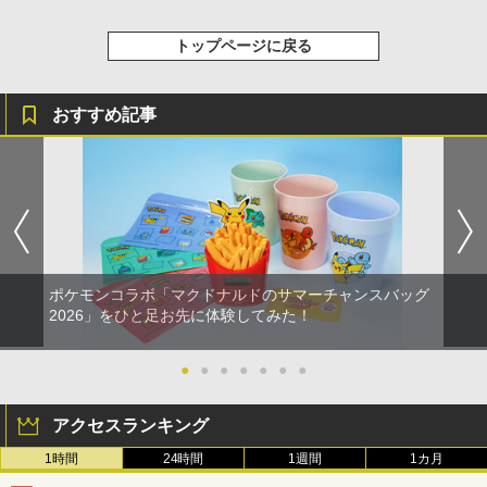
利用券 （ダウンロード版） ※1,000ポ
￥5,500
￥9,000
イントまでご利用可
￥10,737
劇場版「鬼滅の刃」無限城編 第一章 猗
4
トップページに戻る
窩座再来 完全生産限定版 [Blu-ray]
￥5,900
【国内正規品】Thrustmaster スラスト
5
マスター TH8S シフター - PC、PS4、P
シュタインズ・ゲート コンプリート シ
ニンテンドープリペイド番号 5000円|オ
5
5
￥8,698
【純正品】DualSense ワイヤレスコン
S5、PS5 Pro、Xbox One、Xbox Serie
リーズ ブルーレイ 全話 Steins Gate : T
ンラインコード版
5
おすすめ記事
トローラー(CFI-ZCT2J)
s X|S 対応の高精度 H パターン シフター
he Complete Series STEINS;GATE シ
TAITO TAS-L-001 アーケードメモリー
ュタインズゲート blu-ray Steins ; Gate
5
￥5,000
ズVOL.1 Lite [イーグレットツー ミニ用
全話 廉価版 日本語 英語 正規品 シュタイ
￥10,737
￥14,141
ソフト]
ンズ ゲート ブルーレイ コンプリート シ
【Amazon.co.jp限定】劇場版モノノ怪
5
リーズ リージョン B
第三章 蛇神 (オリジナル特典:オリジナル
￥6,580
巾着＋メーカー特典:【坤と離】二振りの
￥5,500
剣、十翼より来たる！スタジオ描き下ろ
しイラストボード付) [DVD]
ポケモンコラボ「マクドナルドのサマーチャンスバッグ
￥8,800
2026」をひと足お先に体験してみた！
●
●
●
●
●
●
●
アクセスランキング
1時間
24時間
1週間
1カ月