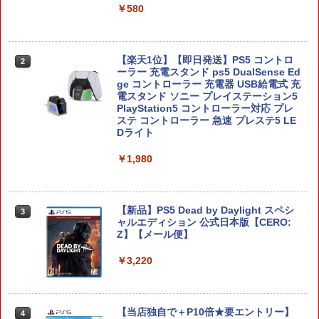
￥580
ヨッシーとフカシギの図鑑
2
【楽天1位】【即日発送】PS5 コントロ
￥7,021
2
ーラー 充電スタンド ps5 DualSense Ed
ge コントローラー 充電器 USB給電式 充
電スタンド ソニー プレイステーション5
PlayStation5 コントローラー対応 プレ
ステ コントローラー 急速 プレステ5 LE
Dライト
FINAL FANTASY X/X-2 HD Remaster
3
【Switch2】 POT-P-ABPVA
￥1,980
￥7,106
【新品】PS5 Dead by Daylight スペシ
3
ャルエディション 公式日本版【CERO:
Z】【メール便】
MAGES. 【Joshinオリジナル特典付】
4
【Switch2】STEINS;GATE RE:BOOT
（シュタインズゲート リブート） 通常
￥3,220
版 [BEE-P-AB55A NSW2 シュタインズ
ゲ-ト リブ-ト ツウジョウ]
￥7,290
【当店独自で＋P10倍★要エントリー】
4