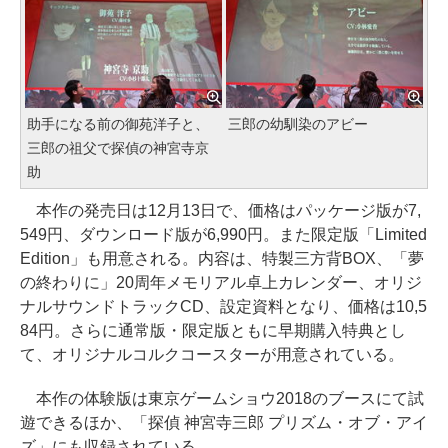
助手になる前の御苑洋子と、
三郎の幼馴染のアビー
三郎の祖父で探偵の神宮寺京
助
本作の発売日は12月13日で、価格はパッケージ版が7,
549円、ダウンロード版が6,990円。また限定版「Limited
Edition」も用意される。内容は、特製三方背BOX、「夢
の終わりに」20周年メモリアル卓上カレンダー、オリジ
ナルサウンドトラックCD、設定資料となり、価格は10,5
84円。さらに通常版・限定版ともに早期購入特典とし
て、オリジナルコルクコースターが用意されている。
本作の体験版は東京ゲームショウ2018のブースにて試
遊できるほか、「探偵 神宮寺三郎 プリズム・オブ・アイ
ズ」にも収録されている。