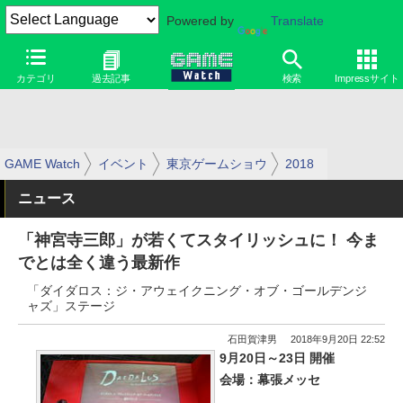
Powered by
Translate
カテゴリ
過去記事
検索
Impressサイト
GAME Watch
イベント
東京ゲームショウ
2018
ニュース
「神宮寺三郎」が若くてスタイリッシュに！ 今ま
でとは全く違う最新作
「ダイダロス：ジ・アウェイクニング・オブ・ゴールデンジ
ャズ」ステージ
石田賀津男
2018年9月20日 22:52
9月20日～23日 開催
会場：幕張メッセ