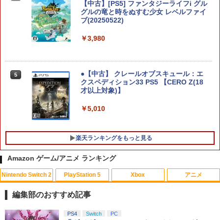
【中古】[PS5] ファンタジーライフi グル
グルの竜と時をぬすむ少女 レベルファイ
ブ(20250522)
龍の国 ルーンファクトリー Nintendo S
5
witch 2 Edition
￥3,980
￥7,458
●【中古】 クレールオブスキュール：エ
5
クスペディション33 PS5 【CERO Z(18
才以上対象)】
￥5,010
楽天ランキングをもっと見る
Amazon ゲーム/アニメ ランキング
Nintendo Switch 2
PlayStation 5
Xbox
アニメ
【中古】ルイージマンション
【中古】【Blu−ray】この世界の片隅
1
1
に ブックレット付 / 片渕須直【監督】
編集部のおすすめ記事
￥864
￥1,412
スプラトゥーン レイダース|オンライン
PlayStation 5 デジタル・エディション
【純正品】Xbox ワイヤレス コントロー
劇場版「鬼滅の刃」無限城編 第一章 猗
PS4
Switch
PC
1
1
1
1