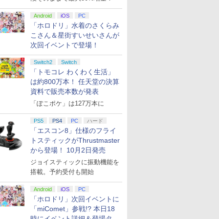
Android
iOS
PC
「ホロドリ」水着のさくらみ
こさん＆星街すいせいさんが
次回イベントで登場！
Switch2
Switch
「トモコレ わくわく生活」
は約800万本！ 任天堂の決算
資料で販売本数が発表
「ぽこポケ」は127万本に
PS5
PS4
PC
ハード
「エスコン8」仕様のフライ
トスティックがThrustmaster
から登場！ 10月2日発売
ジョイスティックに振動機能を
搭載。予約受付も開始
Android
iOS
PC
「ホロドリ」次回イベントに
「miComet」参戦!? 本日18
時にイベント詳細＆登場タレ