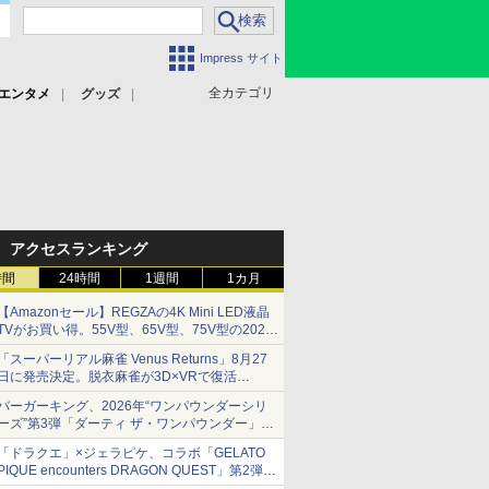
Impress サイト
全カテゴリ
エンタメ
グッズ
アクセスランキング
時間
24時間
1週間
1カ月
【Amazonセール】REGZAの4K Mini LED液晶
TVがお買い得。55V型、65V型、75V型の2026
年モデルがラインナップ
「スーパーリアル麻雀 Venus Returns」8月27
日に発売決定。脱衣麻雀が3D×VRで復活
発売から2週間は20%オフになるセールが実施
バーガーキング、2026年“ワンパウンダーシリ
ーズ”第3弾「ダーティ ザ・ワンパウンダー」を
8月7日発売
「ドラクエ」×ジェラピケ、コラボ「GELATO
「特製ガーリックマヨソース」を使用した超大
PIQUE encounters DRAGON QUEST」第2弾が
型チーズバーガー
本日発売