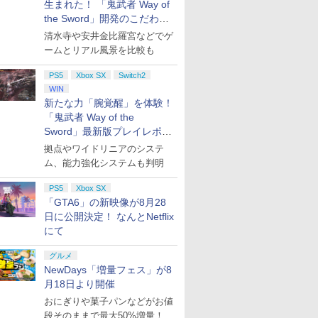
生まれた！ 「鬼武者 Way of
the Sword」開発のこだわり
を目撃！
清水寺や安井金比羅宮などでゲ
ームとリアル風景を比較も
PS5
Xbox SX
Switch2
WIN
新たな力「腕覚醒」を体験！
「鬼武者 Way of the
Sword」最新版プレイレポー
ト
拠点やワイドリニアのシステ
ム、能力強化システムも判明
PS5
Xbox SX
「GTA6」の新映像が8月28
日に公開決定！ なんとNetflix
にて
グルメ
NewDays「増量フェス」が8
月18日より開催
おにぎりや菓子パンなどがお値
段そのままで最大50%増量！