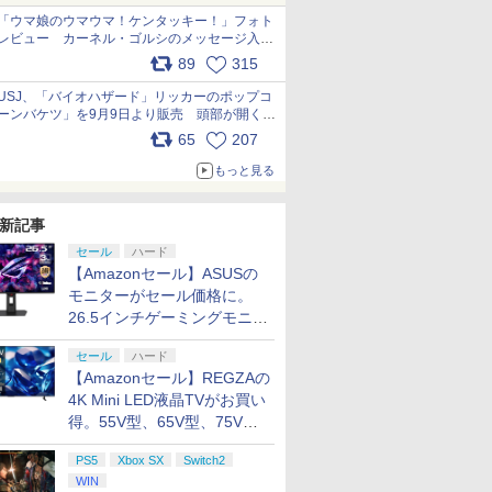
「ウマ娘のウマウマ！ケンタッキー！」フォト
レビュー カーネル・ゴルシのメッセージ入り
パッケージや描き下ろしトレカなどが登場
89
315
pic.x.com/PjnkR9vkXl
USJ、「バイオハザード」リッカーのポップコ
ーンバケツ」を9月9日より販売 頭部が開く仕
組み。味は恐怖を堪のう「味噌フレーバー」
65
207
pic.x.com/81MuXGahVM
もっと見る
新記事
セール
ハード
【Amazonセール】ASUSの
モニターがセール価格に。
26.5インチゲーミングモニタ
ー「ROG Strix OLED
セール
ハード
XG27ACDMS」限定モデルも
【Amazonセール】REGZAの
お買い得
4K Mini LED液晶TVがお買い
得。55V型、65V型、75V型
の2026年モデルがラインナ
PS5
Xbox SX
Switch2
ップ
WIN