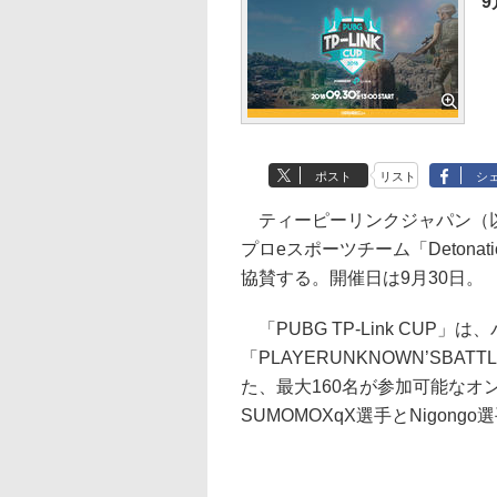
9
ポスト
リスト
シ
ティーピーリンクジャパン（以下
プロeスポーツチーム「Detonatio
協賛する。開催日は9月30日。
「PUBG TP-Link CUP
「PLAYERUNKNOWN’SBA
た、最大160名が参加可能なオ
SUMOMOXqX選手とNigong