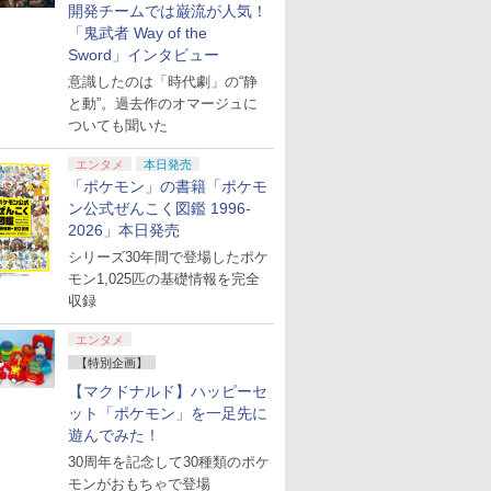
開発チームでは巌流が人気！
「鬼武者 Way of the
Sword」インタビュー
意識したのは「時代劇」の“静
と動”。過去作のオマージュに
ついても聞いた
エンタメ
本日発売
「ポケモン」の書籍「ポケモ
ン公式ぜんこく図鑑 1996-
2026」本日発売
シリーズ30年間で登場したポケ
モン1,025匹の基礎情報を完全
収録
エンタメ
【特別企画】
【マクドナルド】ハッピーセ
ット「ポケモン」を一足先に
遊んでみた！
30周年を記念して30種類のポケ
モンがおもちゃで登場