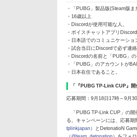
・「PUBG」製品版(Steam
・16歳以上
・Discordが使用可能な人。
・ボイスチャットアプリDisco
・日本語でのコミュニケーショ
・試合当日にDiscordで必ず
・Discordの名前と「PUB
・「PUBG」のアカウントがB
・日本在住であること。
「『PUBG TP-Link CUP
応募期間：9月18日17時～9月30
「PUBG TP-Link CU
る。キャンペーンには、応募期間
tplinkjapan）
とDetonatioN
（@team_detonation）
をフォロ