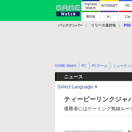
バックナンバー
リリース送付先
PS5
モバイル
eスポーツ
クラウド
PS
GAME Watch
PC
PCゲーム
シューティ
ニュース
Select Language
▼
ティーピーリンクジャパン、
優勝者にはゲーミング無線ルーター「