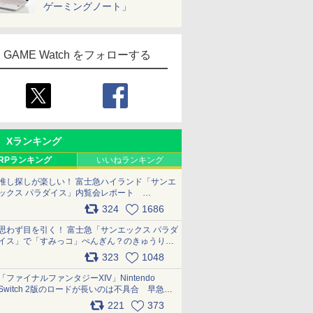
ゲーミングノート」
GAME Watch をフォローする
Xランキング
RPランキング
いいねランキング
推し探しが楽しい！ 富士急ハイランド「サンエ
ックス パラダイス」内覧会レポート
pic.x.com/p718c0QB0k
324
1686
思わず目を引く！ 富士急「サンエックス パラダ
イス」で「すみっコ」ぺんぎん？のきゅうりド
ッグを食べてみた イラストそのままのメニュ
323
1048
ー化に挑戦。これが意外にもおいしい
pic.x.com/Kgl04hZaeg
「ファイナルファンタジーXIV」Nintendo
Switch 2版のロードが長いのは不具合 早急に
アップデートできるよう対応中
221
373
pic.x.com/s9S3nRCAGa