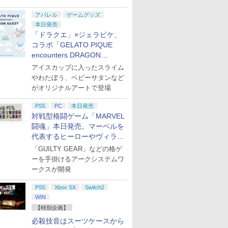
アパレル
ゲームグッズ
本日発売
「ドラクエ」×ジェラピケ、
コラボ「GELATO PIQUE
encounters DRAGON
QUEST」第2弾が本日発売
アイスカップに入ったスライム
やわたぼう、ベビーサタンなど
がオリジナルアートで登場
PS5
PC
本日発売
対戦型格闘ゲーム「MARVEL
闘魂」本日発売。マーベルを
代表するヒーローやヴィラン
たちが登場
「GUILTY GEAR」などの格ゲ
ーを手掛けるアークシステムワ
ークスが開発
PS5
Xbox SX
Switch2
WIN
【特別企画】
必殺技音はスーツケースから