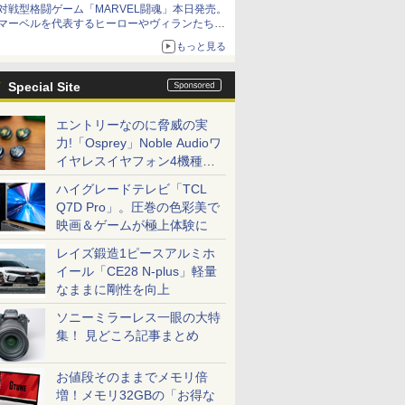
対戦型格闘ゲーム「MARVEL闘魂」本日発売。
アイスカップに入ったスライムやわたぼう、ベ
マーベルを代表するヒーローやヴィランたちが
ビーサタンなどがオリジナルアートで登場
登場
もっと見る
「GUILTY GEAR」などの格ゲーを手掛けるア
ークシステムワークスが開発
Special Site
エントリーなのに脅威の実
力!「Osprey」Noble Audioワ
イヤレスイヤフォン4機種を
一気に聴く
ハイグレードテレビ「TCL
Q7D Pro」。圧巻の色彩美で
映画＆ゲームが極上体験に
レイズ鍛造1ピースアルミホ
イール「CE28 N-plus」軽量
なままに剛性を向上
ソニーミラーレス一眼の大特
集！ 見どころ記事まとめ
お値段そのままでメモリ倍
増！メモリ32GBの「お得な