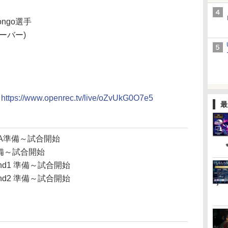
ongo選手
ーバー)
：
https://www.openrec.tv/live/oZvUkG0O7e5
最
A準備～試合開始
準備～試合開始
nd1 準備～試合開始
nd2 準備～試合開始