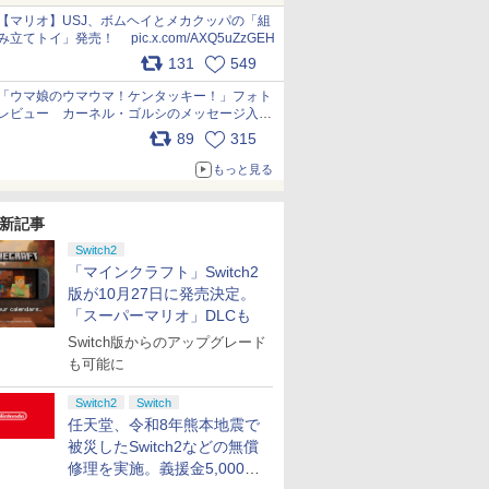
pic.x.com/Kgl04hZaeg
【マリオ】USJ、ボムヘイとメカクッパの「組
み立てトイ」発売！ pic.x.com/AXQ5uZzGEH
131
549
「ウマ娘のウマウマ！ケンタッキー！」フォト
レビュー カーネル・ゴルシのメッセージ入り
パッケージや描き下ろしトレカなどが登場
89
315
pic.x.com/PjnkR9vkXl
もっと見る
新記事
Switch2
「マインクラフト」Switch2
版が10月27日に発売決定。
「スーパーマリオ」DLCも
Switch版からのアップグレード
も可能に
Switch2
Switch
任天堂、令和8年熊本地震で
被災したSwitch2などの無償
修理を実施。義援金5,000万