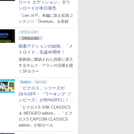
￥500
￥9,680
￥2,618
リート エディション」ダウ
￥2,000
￥66,849
￥8,020
￥3,000
￥15,000
￥18,753
￥3,000
￥14,141
パーツ：自由の翼パー
(CFI-ZDD1J) セット
PS5、PS5 
6)
ー11種セット+B5ステ
ンド セフト 
振りの剣、
ンロードが本日発売
カー」DLC 同梱
One、Xbox 
ッカーシートセット(2
たる！スタ
対応の高精
種1セット)) [ Liella! ]
ろしイラスト
「Lies of P」本編に加え拡張コ
ン シフタ
神谷浩史 ]
ンテンツ「Overture」を収録
クラシック
7
8
9
10
【特別企画】
探索アクションの始祖、「メ
トロイド」生誕40周年！
迷路状に構築された惑星に潜入
するサムス・アランの活躍を描
くSFホラー
に
【Amazon.co.jp限
【Amazon.co.jp限
宮﨑駿監督作品集
ヤマトよ永
[Blu-
定】劇場版「僕の心の
定】ラブライブ！スー
[Blu-ray]
REBEL3199
Switch
セール
ヤバイやつ」 Blu-
パースター!! Liella!
ray]
「ピクロス」シリーズが
￥47,233
ray（Amazon.co.jp特
7th LoveLive! ～Fly!
￥8,800
￥27,500
￥8,760
20％OFF・「ワーキング ゾ
典：Blu-rayスリーブケ
MUSIC WORLD♪～
ンビーズ」が80%OFFに！
ース） [Blu-ray]
Blu-ray BOX - Liella!
(ビジュアルシート11枚
「ジュピターサマーセール
「ピクロスS SNK CLASSICS
セット付き)
2026」開催
＆ NEOGEO edition」・「ピク
ロスS CAPCOM CLASSICS
edition」が初セール