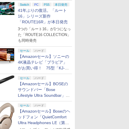
円の寄付も発表
Switch
PC
PS5
本日発売
41年ぶりの復活。「ルート
16」シリーズ新作
「ROUTE16R」が本日発売
3つの「ルート16」が1つになっ
た「ROUTE16 COLLECTION」
も同時発売
セール
ハード
【Amazonセール】ソニーの
4K液晶テレビ「ブラビア」
がお買い得！ 75型「KJ-
75X75WL」などラインナッ
セール
ハード
プ
【Amazonセール】BOSEの
サウンドバー「Bose
Lifestyle Ultra Soundbar」
や、サブウーファー「Bose
セール
ハード
Lifestyle Ultra Subwoofer」
【Amazonセール】Boseのヘ
などお買い得！
ッドフォン「QuietComfort
Ultra Headphones LE（第2
世代）」などお買い得価格で