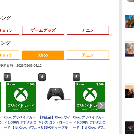
キング
tion 5
ゲームグッズ
アニメ
キング
3
3
3
3
4
4
4
4
5
5
5
5
6
6
6
6
tion 5
Xbox
アニメ
更新日時：2026/08/06 06:12
3
3
3
4
4
4
5
5
5
6
6
6
ラ
無
テーブルモード専用 ポ
STRASSE RCZ01用 コ
【中古】おどるメイド
転生したら第七王子だ
【特典】アナザーエデ
【特典】AKIBA
Newスーパーマリオブ
【楽天ブックス限定連
アークシステムワーク
【店内全品P10倍 8/4〜
【中古】【PS4】
【楽天ブックス限定連
【店内全品P10
【特典】Back t
Switch2 ケ
【楽天ブック
タッ
イ
窩
ータブルUSBハブスタ
ントローラーホルダー
インワリオ - Wii
ったので、気ままに魔
ン ビギンズ Nintendo
LOST PS5版(【初回
ラザーズWii ノコノコ
動購入特典】『無職転
ス 【Switch2】デイ
要エントリー】【中
BIOHAZARD
動購入特典】『無職転
要エントリー
Dawn ～ブ
チ2 Nintendo 
着特典+先着
テリ
定
ンド 2ポート for
左側 左右兼用 ゲームパ
術を極めます 第2期
Switch 2 Edition(【早
封入特典】ゲーム内デ
エアホッケー
生3 ～異世界行ったら
ヴ・ザ・ダイバー
古】[PS5] プラグマタ
VILLAGE【予約特典】
生3 ～異世界行ったら
品】【お取り
ザ・アニマル
対応 スイッチ
BLEACH 千
￥509
スイ
ワ
典
Nintendo Switch 2
ッド PS4 PS5 コントロ
1《特装限定版》 (初回
期購入封入特典】シリ
ジタルアイテム（特典
本気だす～』 Chapter
COMPLETE EDITION
(PRAGMATA) 通常版
武器パーツ「ラクーン
本気だす～』 Chapter
[ACC][Switc
ン～ LIMITE
ニンテンドー 
(完全生産限定
￥3,980
￥2,981
￥17,424
￥4,931
￥5,507
￥1,218
￥17,600
￥5,740
￥5,640
￥1,310
￥17,600
￥6,150
￥6,713
￥1,100
￥22,000
正
ラ
編
ーラースタンド ゲーム
限定) 【Blu-ray】
アルコード)
スチル画像）)
1 (初回生産限定版)
[NXS-P-A8XTC NSW2
カプコン(20260417)
君」と「サバイバルリ
2 (初回生産限定版)
ごと収納バッグ 
EDITION 限
キャリングケー
【Blu-ray】
ダ
ー
Nintendo Switch 2(日
【純正品】ディスクド
Xbox プリペイドカー
ニンテンドープリペイ
【純正品】DualSense
【純正品】Xbox ワイ
ニンテンドープリペイ
【純正品】DualSense
Xbox プリペイドカー
ニンテンドー
プレイステー
【純正品】Xb
ジャ
パッド 収納[コックピ
【Blu-ray】(描き下ろ
デイブ ザ ダイバ- コン
ソースパック」が手に
【Blu-ray】(描き下ろ
Nintendo Sw
期購入封入特
イコン ソフト
ッグ+アクリ
コ
本語・国内専用)
ライブ(CFI-ZDD1J)
ド 1,000円 デジタルコ
ド番号 9000円|オンラ
ワイヤレスコントロー
ヤレス コントローラー
ド番号 5000円|オンラ
ワイヤレスコントロー
ド 5,000円 デジタルコ
ド番号 1000
トアチケット 10
ヤレス コン
ド
1]
ット レースゲーム]
しアクリルスタンド(描
プリ-ト エディション]
入るプロダクトコード
しアクリルスタンド(描
ンテンドースイ
イクロファイ
収納可能 ギフ
ダー+キャラ
コ
フト
PlayStation 5
ード 【旧 Xbox ギフト
インコード版
ラー ミッドナイト ブ
+ USB-C® ケーブル
インコード版
ラー(CFI-ZCT2J)
ード 【旧 Xbox ギフト
インコード版
オンラインコ
(ロボット ホ
ド
き下ろしキャラクタ
(無償)
き下ろしキャラクタ
メタモン 任
ス2）オリジ
シンプル 無地
イン・工藤昌
￥55,095
ン
カード】 [オンライン
ラック(CFI-ZCT2J01)
カード】 [オンライン
タ
ー：シルフィエット・
ー：シルフィエット・
ンス商品 HORI
DLC「監房ス
赤 青 送料無
ろし色紙) [ 