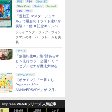
PS5
PS4
Xbox SX
Xbox One
Switch
Android
iOS
WIN
「遊戯王 マスターデュエ
ル」で融合のイラスト違いが
実装！ 1億DL記念キャンペー
ン開催
シャイニング・フレア・ウィン
グマンのオーバーフレームも実
装
アニメ
「無職転生III」第7話あらす
じ＆先行カット公開！ リニ
アとプルセナが魔法大学を卒
業
ゲームグッズ
【ポケモン】「一番くじ
Pokemon 30th
ANNIVERSARY」が12月に再
販決定！ ピカチュウたちの
ぬいぐるみが当たる
Impress Watchシリーズ 人気記事
時間
24時間
1週間
1カ月