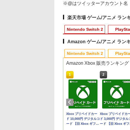
※@はツイッターアカウント名
楽天市場 ゲーム/アニメ ラン
Nintendo Switch 2
PlaySta
Amazon ゲーム/アニメ ラン
9
10
10
10
1
1
1
1
2
2
2
2
Nintendo Switch 2
PlaySta
Amazon Xbox 販売ランキング
10
10
10
1
1
1
2
2
2
DualSense
品】Switch2 スプ
典】鬼武者 Way
版「鬼滅の刃」無
[Switch 2] ぽこ あ ポケモン
【楽天ブックス限定特
テイクツー・インタラ
【楽天ブックス限定配
Switch2 冷却ファン
【中古】【18歳以上対
【中古】ドラゴンシャ
【中古】カーズ
任天堂純正品
【大容量】SILENT
【中古】ハッピープ
劇場版 鬼滅の刃 
トローラー
ゥーン レイダース
the Sword(【初回
編 第一章 猗窩座
エキスパンションパス（ダウ
典】スプラトゥーン レ
クティブ・ジャパン
送パック】【楽天ブッ
Nintendo switch 2 ド
象】Saints Row (セイ
ドウスペル
MovieNEX [純正ブルー
Nintendo Switch 
HILL f PS5対応
イスセレクション ル
限城編 第一章 猗
 [スターリング
ール便】
封入特典】プロダ
(完全生産限定版)
ンロード版）※3,200ポイン
イダース(メッシュトー
【PS5】グランド・セ
クス限定グッズ+楽天
ック 対応 スイッチ2
ンツロウ)ソフト:プレ
レイ＋純正ケース]
チペン Switch
LIP1708 互換 バッ
ージマンション2
座再来 (完全生産限
￥350
袋1丁目】保
コード)
u-ray】 [ 吾峠呼世
トまでご利用可
トバッグ（アクリルチ
フト・オートVI 【コ
ブックス限定先着特典
NS2 ドック 放熱ベース
イステーション5ソフト
Switch2 スイッチ 
ー【PSE基準検品】
版／本編154分＋特
980
641
690
￥4,400
￥7,480
￥8,320
￥11,880
￥2,999
￥410
￥1,780
￥3,450
￥1,780
￥382
￥11,000
ャーム付き）)
ードインボックス版、
+他】劇場版モノノ怪
冷却スタンド クーリン
／アクション・ゲーム
ッチ2 タッチペン 純
イヤレスコントロー
178分／輸出不可/本
テンドープリペイ
イステーション ス
品】Xbox Elite
マリオカート ワールド
プレイステーション ス
【国内正規品】
スプラトゥーン レイダ
PlayStation 5 デジタ
Xbox プリペイドカー
スプラトゥーン レイ
Beast of
Xbox プリペイドカ
配送日：2026年11月12
第三章 蛇神【Blu-
グファン 圧送式 デュア
スタイラスペン
ー SONY対応 ロワ
Blu-ray+2CD＋特典
号 3000円|オンラ
チケット 15,000円
ヤレス コントロー
-Switch2
トアチケット 3,000円|
Thrustmaster スラス
ース|オンラインコード
ル・エディション 日本
ド 10,000円 デジタルコ
ース -Switch2
Reincarnation -PS5
ド 3,000円 デジタル
日、プレイ開始日：
ray】(2Lキャラファイ
ルターボファン 自動
Nintendo ニンテン
パン アストロボット
Blu-ray)[ANZX-1850
コード版
ンラインコード版
Series 2 Core
オンラインコード版
トマスター TH8S シフ
版
語専用 Console
ード 【旧 Xbox ギフト
【特典】プロダクト
ード 【旧 Xbox ギ
2026年11月19日】
ンマット+スマホショ
ON/OFF 3段階速度 静
ースイッチ ニンテン
Destiny 2
【発売日】
￥8,564
￥6,455
tion (ホワイト)
ター - PC、PS4、
Language: Japanese
カード】 [オンライン
ード 封入
カード】 [オンライ
[ELJM-31040 PS5 グラ
ルダー+【坤と離】二
音設計 TVモード 熱対
ースイッチ2 静電式 
2026/7/29【Blu-