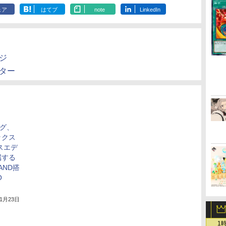
ェア
はてブ
note
LinkedIn
ジ
ッター
ング、
ックス
スエデ
属する
NAND搭
O
年1月23日
1