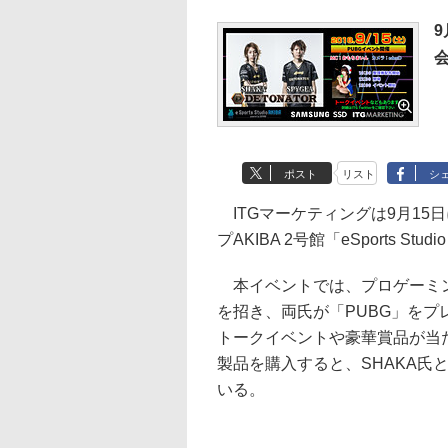
9
会
ポスト
リスト
シ
ITGマーケティングは9月15日
プAKIBA 2号館「eSports S
本イベントでは、プロゲーミングチ
を招き、両氏が「PUBG」を
トークイベントや豪華賞品が当
製品を購入すると、SHAKA氏
いる。