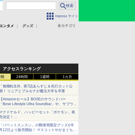
Impress サイト
全カテゴリ
エンタメ
グッズ
アクセスランキング
時間
24時間
1週間
1カ月
「無職転生III」第7話あらすじ＆先行カット公
開！ リニアとプルセナが魔法大学を卒業
【Amazonセール】BOSEのサウンドバー
「Bose Lifestyle Ultra Soundbar」や、サブウー
ファー「Bose Lifestyle Ultra Subwoofer」など
マクドナルド、ハッピーセット「ポケモン」発
お買い得！
売決定！
ポケモン30周年記念で30匹が大集合
「パペットスンスン」の郵便局限定グッズが8
月12日より販売開始！ マスコットやがまぐち、
レターセットなどが登場