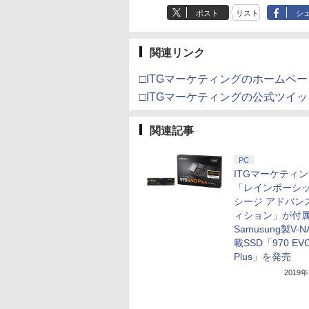
ポスト
リスト
シ
関連リンク
□ITGマーケティングのホームペー
□ITGマーケティングの公式ツイ
関連記事
PC
ITGマーケティ
「レインボーシ
シージ アドバン
ィション」が付
Samusung製V-
載SSD「970 EV
Plus」を発売
2019