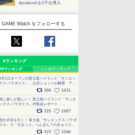
dynabookを2千台導入
GAME Watch をフォローする
Xランキング
RPランキング
いいねランキング
8月1日オープンの富士急ハイランド「サンエッ
クス パラダイス」、公式ショットが解禁 アト
ラクション、メニュー、グッズ写真を一覧で紹
386
1631
介 pic.x.com/bDYkq8oRFu
推し探しが楽しい！ 富士急ハイランド「サンエ
ックス パラダイス」内覧会レポート
pic.x.com/p718c0QB0k
325
1687
思わず目を引く！ 富士急「サンエックス パラダ
イス」で「すみっコ」ぺんぎん？のきゅうりド
ッグを食べてみた イラストそのままのメニュ
323
1046
ー化に挑戦。これが意外にもおいしい