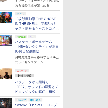
イマーシブオーディオで臨場感
登場
ある音楽体験が楽しめる
アニメ
「攻殻機動隊 THE GHOST
IN THE SHELL」第5話のキ
ャスト情報＆キャストコメン
ト、エンドカードを公開！
Android
iOS
バスケットボールゲーム
7
7
7
7
8
8
8
8
9
9
9
9
10
10
10
「NBAダンクシティ」が本日
8月6日配信開始
河村勇輝選手も参戦するNBA公
7
7
7
式ライセンスゲーム
8
8
8
9
9
9
10
10
10
エンタメ
倍 8/4〜
o the
ース 即納 スイッ
ス限定先
あつまれ どうぶつの
日本ファルコム
モノノ怪+怪～
【新品】【ETC_G】おしゃ
カービィノエアライダ
【特典】Beast of
【楽天ブックス限定先
【未使用】SONY DualSense
【新品】Switch2 スプ
【特典】鬼武者 Way
劇場版「鬼滅の刃」無
[Switch 2] ぽ
【楽天ブッ
テイクツー
【楽天ブッ
【特別企画】
】【新
レイク・
Switch Lite
特典】
森 Nintendo Switch 2
【PS5】「空の軌跡
ayakashi～化猫 Blu-
べりフラワー[在庫品]
ー [Nintendo Switch
Reincarnation(【永久
着特典+早期予約特典】
ワイヤレスコントローラー
ラトゥーン レイダース
of the Sword(【初回
限城編 第一章 猗窩座
エキスパンショ
典】スプラ
クティブ・
送パック】
パラデータから紐解く
寄せ】
・プリズ
 スイッチツー
年血戦篇 4
Edition
the 1st 」 通常版
ray BOX【Blu-ray】 [
2][ラッピング不可] R-
封入特典】プロダクト
ラブライブ！スーパー
CFI-ZCT1J08 [スターリング
【メール便】
購入封入特典】プロダ
再来(完全生産限定版)
ンロード版）※3,
イダース(
【PS5】
クス限定グ
￥4,250
「FF7」サウンドの深淵とノ
h2] まる
D
カバー ポーチ
版)
[ELJM-30729 PS5 ソラ
櫻井孝宏 ]
LOGI
コード)
スター!! Liella! 7th
シルバー]【東池袋1丁目】保
クトコード)
【Blu-ray】 [ 吾峠呼世
トまでご利用可
トバッグ（
フト・オー
ブックス限
￥6,198
￥7,480
￥22,000
￥6,440
￥7,632
￥24,750
￥9,980
￥6,980
￥7,641
￥8,690
￥4,400
￥7,480
￥8,320
￥11,880
for
定版(【早
ス 新型 ジョ
(トートバ
ノキセキ ザ ファースト
LoveLive! ～Fly!
証期間1週間
晴 ]
ャーム付き
ードインボ
+他】劇場
ビヨマジックの真価。植松伸
プリペイ
ション ス
ox ワイ
ニンテンドープリペイ
【PS5】進撃の巨人３
【純正品】Xbox 充電
ニンテンドープリペイ
PlayStation 5 デジタ
【純正品】Xbox ワイ
ニンテンドープリペイ
プレイステーション ス
【純正品】Xbox Elite
マリオカー
プレイステ
【国内正規
ich 2(ニ
典】1）マ
 ケーブルなど
ルキーホル
ツウジョウ]
MUSIC WORLD♪～
配送日：20
第三章 蛇神
夫氏による「ff vol.7」一挙レ
円|オンラ
,000円|
トローラー
ド番号 500円|オンライ
【メーカー特典あり】
式バッテリー + USB-C
ド番号 2000円|オンラ
ル・エディション 日本
ヤレス コントローラー
ド番号 3000円|オンラ
トアチケット 15,000円
ワイヤレス コントロー
-Switch2
トアチケット 
Thrustma
ッチ2)
バークロ
ト プレゼント
クターデザ
Blu-ray BOX【Blu-
日、プレイ
ray】(2
Switch2
本日発売
ポート
ード版
ワイト)
ンコード版
【早期購入特典】「キ
ケーブル
インコード版
語専用 (CFI-2200B01)
(カーボンブラック)
インコード版
|オンラインコード版
ラー Series 2 Core
オンライン
トマスター 
天堂ライセ
ナル
 黒 ピンク 黄色
史描き下
ray】(A4クリアファイ
2026年11
ンマット+
Switch2「Lies of P：コンプ
￥8,564
ャラクターエディット
+ ディスクドライブ
Edition (ホワイト)
ター - PC
(NSX-
キン」)
料
久保帯人 ]
ル+アクリルキーホルダ
[ELJM-31
ルダー+【