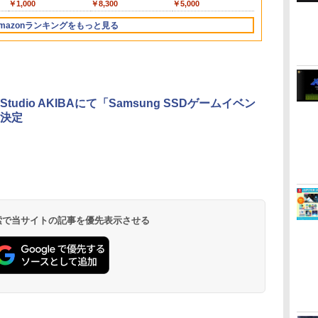
￥11,849
￥1,000
￥9,000
￥10,737
￥8,300
￥5,000
￥10,737
￥5,000
￥1,000
￥10,000
￥7,681
コード]
コード]
セ
グレイラット)) [ 内山
グレイラット)) [ 内山
164)(2026071
夕実 ]
夕実 ]
mazonランキングをもっと見る
3
4
5
6
s Studio AKIBAにて「Samsung SSDゲームイベン
決定
無
劇場版「鬼滅の刃」無
『映画 ラブライブ！蓮
劇場版「鬼滅の刃」無
ヤマトよ永遠
座再
限城編 第一章 猗窩座再
ノ空女学院スクールア
限城編 第一章 猗窩座
REBEL3199 7 
来 完全生産限定版
イドルクラブ Bloom
再来 完全生産限定版
ray]
[Blu-ray]
Garden Party』Blu-
[DVD]
 検索で当サイトの記事を優先表示させる
￥8,698
￥8,589
￥7,828
￥8,760
ray（特装限定版）