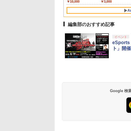
000
,000
,753
￥3,000
￥14,141
￥5,832
￥55,000
￥10,000
￥7,286
￥3,000
PS5、PS5 Pro、Xbox
only (CFI-2200B01)
コード]
コード]
ンド セフト オ-ト 6]
振りの剣、十翼より来
策 オーバーヒート防止
ッチ操作 ゲームアク
rayDisc】
One、Xbox Series X|S
たる！スタジオ描き下
ゲーム機 周辺機器 ナノ
サリー 正規品
A
対応の高精度 H パター
ろしイラストボード) [
テープ付属 switch2 本
4902370543421
ン シフター
神谷浩史 ]
体
編集部のおすすめ記事
10
1
2
イベント
eSport
ト」開催
駿監督作品集
ヤマトよ永遠に
劇場版「鬼滅の刃」無
劇場版「鬼滅の刃」
-ray]
REBEL3199 6 [Blu-
限城編 第一章 猗窩座再
限城編 第一章 猗窩
ray]
来 通常版 [Blu-ray]
来 通常版 [DVD]
,233
Google
￥8,760
￥3,964
￥3,523