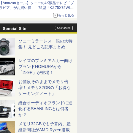
【Amazonセール】ソニーの4K液晶テレビ「ブ
ラビア」がお買い得！ 75型「KJ-75X75WL」
などラインナップ
もっと見る
Special Site
ソニーミラーレス一眼の大特
集！ 見どころ記事まとめ
レイズのプレミアムカー向け
ブランドHOMURAから
「2×9R」が登場！
お値段そのままでメモリ倍
増！メモリ32GBの「お得な
ゲーミングノート」
総合オーディオブランドに進
化するSHANLINGとは何者
か？
メモリ32GBでも予算内。産
経新聞社がAMD Ryzen搭載