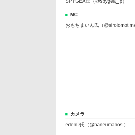
SPYGEA氏（@spygea_jp）
MC
おもちまいん氏（@siroiomotima
カメラ
edenD氏（@haneumahosi）