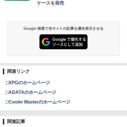
￥8,300
￥3,982
ケースを発売
￥55,000
【純正品】Xbox ワイヤレス コントロー
2
劇場版「鬼滅の刃」無限城編 第一章 猗
Beast of Reincarnation -PS5 【特典】
ラー (ロボット ホワイト)
2
2
Google 検索で当サイトの記事を優先表示させる
窩座再来 通常版 [DVD]
プロダクトコード 封入
￥7,681
￥3,523
￥7,286
【純正品】Xbox ワイヤレス コントロー
3
ラー (カーボンブラック)
【Amazon.co.jp限定】劇場版モノノ怪
【純正品】ディスクドライブ(CFI-ZDD1
3
3
第三章 蛇神 (Amazon.co.jp限定オリジ
J) PlayStation 5
関連リンク
￥8,020
ナル三方背収納ケース付きコレクション)
(オリジナル特典:オリジナル巾着＋メー
￥11,849
□XPGのホームページ
カー特典:【坤と離】二振りの剣、十翼よ
り来たる！スタジオ描き下ろしイラスト
□ADATAのホームページ
【純正品】Xbox 充電式バッテリー + US
4
ボード付) [Blu-ray]
B-C ケーブル
□Cooler Masterのホームページ
【純正品】DualSense ワイヤレスコン
4
￥10,780
トローラー ミッドナイト ブラック(CFI-
￥2,618
ZCT2J01)
関連記事
￥10,737
劇場版「鬼滅の刃」無限城編 第一章 猗
4