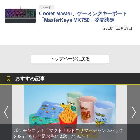
窩座再来 完全生産限定版 [Blu-ray]
【国内正規品】Thrustmaster スラスト
5
ハード
マスター TH8S シフター - PC、PS4、P
Cooler Master、ゲーミングキーボード
￥8,698
【純正品】DualSense ワイヤレスコン
S5、PS5 Pro、Xbox One、Xbox Serie
5
「MasterKeys MK750」発売決定
トローラー(CFI-ZCT2J)
s X|S 対応の高精度 H パターン シフター
2018年11月19日
￥10,737
￥14,141
『映画 ラブライブ！蓮ノ空女学院スクー
5
ルアイドルクラブ Bloom Garden Part
y』Blu-ray（特装限定版）
トップページに戻る
￥8,589
おすすめ記事
ポケモンコラボ「マクドナルドのサマーチャンスバッグ
2026」をひと足お先に体験してみた！