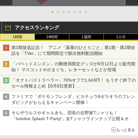
●
●
●
●
●
●
●
アクセスランキング
1時間
24時間
1週間
1カ月
第3期放送記念！ アニメ「薬屋のひとりごと」第1期・第2期全
話を「TVer」にて期間限定で順次無料配信開始
「パペットスンスン」の郵便局限定グッズが8月12日より販売開
始！ マスコットやがまぐち、レターセットなどが登場
「オクトパストラベラー」70%オフで1,643円！ もうすぐ終了の
セール情報まとめ【8月8日更新】
ニンテンドーeショップでは「大神 絶景版」が67%オフで990円
ファミマで「ポケモンフレンダ」ピカチュウ&ゼラオラのフレン
ダピックがもらえるキャンペーン開催！
そらザウルスやギャルきち、団長の吉野家Tシャツも！
「hololive Splash T-Party!」全Tシャツラインナップ公開＆オン
ライン販売開始
もっと見る