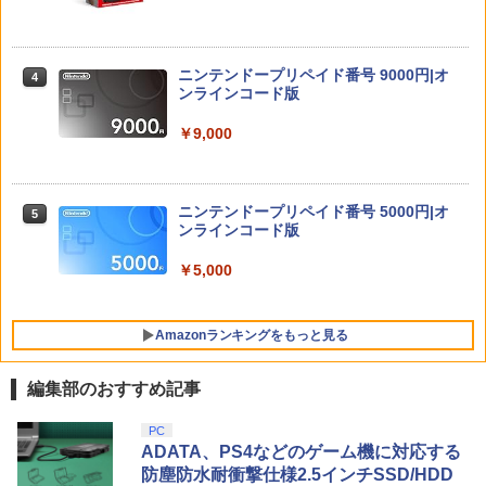
[Switch] Pokemon Champions + スタ
任天堂 【Switch2】マリオカート ワール
【中古】龍が如く 極3 ／ 龍が如く3外伝
マシンロボ ぶっちぎりバトルハッカーズ
4
4
4
4
ーターパック（ダウンロード版）※720
ド [BEE-P-AAAAA NSW2 マリオカ-ト
Dark Tiesソフト:プレイステーション5
全31話BOXセット ブルーレイ【Blu-ra
ポイントまでご利用可
ワ-ルド]
ソフト／アクション・ゲーム
y】
ニンテンドープリペイド番号 9000円|オ
4
￥980
￥8,970
￥4,150
￥7,300
ンラインコード版
￥9,000
NewスーパーマリオブラザーズWii ノコ
Nintendo Switch 2 オールインボックス
PS5 Slim 通常版 デジタルエディション
劇場版「鬼滅の刃」無限城編 第一章 猗
5
5
5
5
ノコエアホッケー
両対応 縦置きスタンド HHC-P5033 冷却
窩座再来(完全生産限定版)【Blu-ray】 [
ファン プレステーション5 プレステ5 用
吾峠呼世晴 ]
￥9,073
ニンテンドープリペイド番号 5000円|オ
5
コントローラー 充電スタンド 2台同時充
￥1,239
ンラインコード版
電 USBポート 放熱 ソフト収納 冷却台
￥8,690
静音
￥5,000
￥4,780
Amazonランキングをもっと見る
編集部のおすすめ記事
PlayStation 5 デジタル・エディション
【純正品】Xbox ワイヤレス コントロー
劇場版「鬼滅の刃」無限城編 第一章 猗
PC
1
1
1
日本語専用 Console Language: Japan
ラー + USB-C® ケーブル
窩座再来 通常版 [Blu-ray]
ADATA、PS4などのゲーム機に対応する
ese only (CFI-2200B01)
防塵防水耐衝撃仕様2.5インチSSD/HDD