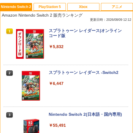
Nintendo Switch 2
PlayStation 5
Xbox
アニメ
【特典】進撃の巨人3 Switch2版(【早
[メール便OK]【新品】【PS5】零 〜紅い
【中古】ペルソナ5 新価格版 - PS4
マクロスプラス MOVIE EDITION【Blu-r
1
1
1
1
Amazon Nintendo Switch 2 販売ランキング
期購入封入特典】DLC)
蝶〜 REMAKE [PS5版]
ay】 [ 山崎たくみ ]
更新日時：2026/08/09 12:12
￥376
￥8,518
￥3,320
￥4,070
スプラトゥーン レイダース|オンライン
1
コード版
￥5,832
ダービースタリオン2 【Switch2】 POT-
ザ・ナイン・チャーネル -第九納骨室ー
GBM(ゲームボーイミクロ) USB充電ケー
Flow【Blu-ray】 [ ギンツ・ジルバロデ
2
2
2
2
P-AB73A
ブル
ィス ]
￥3,517
￥8,582
￥450
￥4,316
スプラトゥーン レイダース -Switch2
2
￥6,447
【中古】ウォッチドッグス2 【CEROレ
任天堂 マリオカート ワールド【Switch
【新品】PS5 The Last of Us Part II Re
【楽天ブックス限定先着特典】「超かぐ
3
3
3
3
ーティング「Z」】 - PS4
2】 BEEPAAAAA [BEEPAAAAA]
mastered【CERO:Z】【メール便】
や姫！」通常版【Blu-ray】(アクリルコ
ースター) [ 夏吉ゆうこ ]
￥537
￥8,960
￥3,840
Nintendo Switch 2(日本語・国内専用)
3
￥6,800
￥55,491