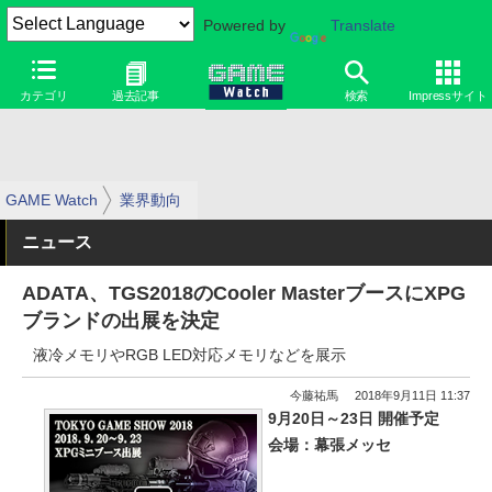
Powered by
Translate
カテゴリ
過去記事
検索
Impressサイト
GAME Watch
業界動向
ニュース
ADATA、TGS2018のCooler MasterブースにXPG
ブランドの出展を決定
液冷メモリやRGB LED対応メモリなどを展示
今藤祐馬
2018年9月11日 11:37
9月20日～23日 開催予定
会場：幕張メッセ