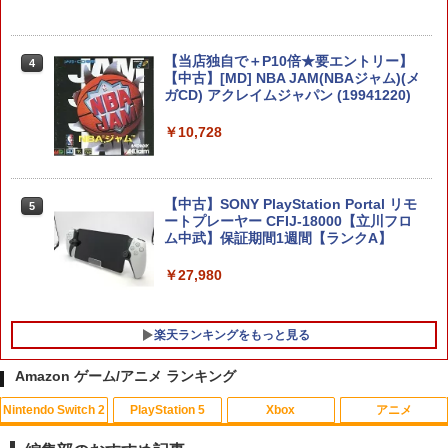
￥7,710
【当店独自で＋P10倍★要エントリー】
4
【中古】[MD] NBA JAM(NBAジャム)(メ
【中古】【18歳以上対象】S．T．A．
5
ガCD) アクレイムジャパン (19941220)
ELDEN RING Tarnished Edition 【Swit
L．K．E．R． 2： Heart of Chornobyl
5
ch2】 POT-P-AAF6C
ソフト:プレイステーション5ソフト／シ
￥10,728
ューティング・ゲーム
￥7,757
￥6,020
【中古】SONY PlayStation Portal リモ
5
ートプレーヤー CFIJ-18000【立川フロ
ム中武】保証期間1週間【ランクA】
￥27,980
楽天ランキングをもっと見る
Amazon ゲーム/アニメ ランキング
Nintendo Switch 2
PlayStation 5
Xbox
アニメ
【送料無料】ヴァージン・パンク Clock
1
work Girl(通常版)/アニメーション[Blu-r