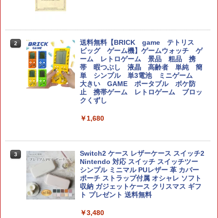
￥3,270
【楽天ブックス限定特典】スーパー マリ
送料無料【BRICK game テトリス
2
2
オパーティ ジャンボリー Nintendo Swit
ビッグ ゲーム機】ゲームウォッチ ゲ
【中古】百剣討妖伝綺譚ソフト:プレイス
2
ch 2 Edition ＋ ジャンボリーTV(「スー
ーム レトロゲーム 景品 粗品 携
テーション5ソフト／ロールプレイン
パーマリオ」ステッカー2種)
帯 暇つぶし 液晶 高齢者 単純 簡
グ・ゲーム
単 シンプル 単3電池 ミニゲーム
大きい GAME ポータブル ボケ防
￥8,032
￥3,500
止 携帯ゲーム レトロゲーム ブロッ
クくずし
￥1,680
星のカービィ ディスカバリー Nintendo
【中古】ARMORED CORE VI FIRES OF
3
3
Switch 2 Edition ＋ スターリーワール
RUBICONソフト:プレイステーション5
ド
ソフト／アクション・ゲーム
Switch2 ケース レザーケース スイッチ2
￥7,548
3
￥3,660
Nintendo 対応 スイッチ スイッチツー
シンプル ミニマル PUレザー 革 カバー
ポーチ ストラップ付属 オシャレ ソフト
収納 ガジェットケース クリスマス ギフ
任天堂 【Switch2】ゼルダの伝説 ブレス
[新価格版]ファイナルファンタジーVII リ
4
4
ト プレゼント 送料無料
オブ ザ ワイルド Nintendo Switch 2 Ed
メイク インターグレード
ition [NXS-P-AAAAH NSW2 ゼルダノデ
￥3,480
ンセツ ブレス オブ ザ ワイルド]
￥4,749