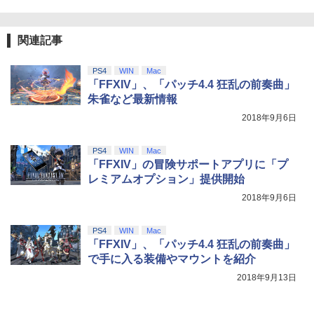
￥3,523
【純正品】DualSense ワイヤレスコン
B-C ケーブル
ニンテンドープリペイド番号 9000円|オ
4
4
トローラー ミッドナイト ブラック(CFI-
ンラインコード版
ZCT2J01)
￥2,618
関連記事
￥9,000
劇場版 転生したらスライムだった件 蒼
5
￥10,737
海の涙編 (Blu-ray特装限定版)【Blu-ra
劇場版「鬼滅の刃」無限城編 第一章 猗
4
y】 [ 岡咲美保 ]
PS4
WIN
Mac
窩座再来 完全生産限定版 [Blu-ray]
「FFXIV」、「パッチ4.4 狂乱の前奏曲」
【純正品】Xbox ワイヤレス コントロー
ニンテンドープリペイド番号 5000円|オ
5
￥7,722
5
￥8,698
朱雀など最新情報
【純正品】DualSense ワイヤレスコン
ラー (カーボンブラック)
ンラインコード版
5
トローラー(CFI-ZCT2J)
2018年9月6日
￥8,020
￥5,000
￥10,737
PS4
WIN
Mac
【Amazon.co.jp限定】劇場版モノノ怪
5
「FFXIV」の冒険サポートアプリに「プ
第三章 蛇神 (オリジナル特典:オリジナル
レミアムオプション」提供開始
巾着＋メーカー特典:【坤と離】二振りの
剣、十翼より来たる！スタジオ描き下ろ
2018年9月6日
しイラストボード付) [DVD]
PS4
WIN
Mac
￥8,800
「FFXIV」、「パッチ4.4 狂乱の前奏曲」
で手に入る装備やマウントを紹介
2018年9月13日