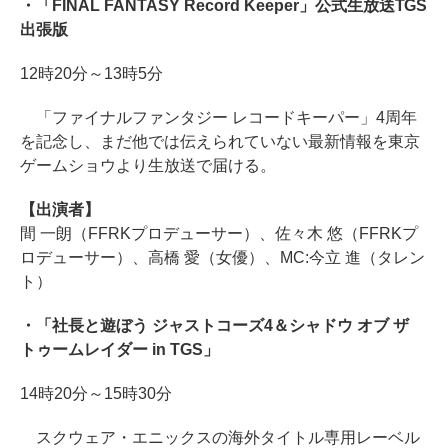
・「FINAL FANTASY Record Keeper」公式生放送TGS
出張版
12時20分～13時5分
「ファイナルファンタジー レコードキーパー」4周年
を記念し、まだ他では伝えられていない最新情報を東京
ゲームショウより生放送で届ける。
【出演者】
間 一朗（FFRKプロデューサー）、佐々木 悠（FFRKプ
ロデューサー）、高橋 愛（女優）、MC:今立 進（タレン
ト）
・「社長と遊ぼう ジャストコーズ4＆シャドウ オブ ザ
トゥームレイダー in TGS」
14時20分～15時30分
スクウェア・エニックスの海外タイトル専用レーベル