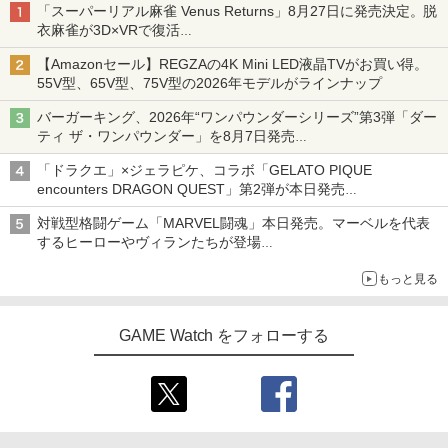
「スーパーリアル麻雀 Venus Returns」8月27日に発売決定。脱
衣麻雀が3D×VRで復活
発売から2週間は20%オフになるセールが実施
【Amazonセール】REGZAの4K Mini LED液晶TVがお買い得。
55V型、65V型、75V型の2026年モデルがラインナップ
バーガーキング、2026年“ワンパウンダーシリーズ”第3弾「ダー
ティ ザ・ワンパウンダー」を8月7日発売
「特製ガーリックマヨソース」を使用した超大型チーズバーガー
「ドラクエ」×ジェラピケ、コラボ「GELATO PIQUE
encounters DRAGON QUEST」第2弾が本日発売
アイスカップに入ったスライムやわたぼう、ベビーサタンなどが
対戦型格闘ゲーム「MARVEL闘魂」本日発売。マーベルを代表
オリジナルアートで登場
するヒーローやヴィランたちが登場
「GUILTY GEAR」などの格ゲーを手掛けるアークシステムワー
もっと見る
クスが開発
GAME Watch をフォローする