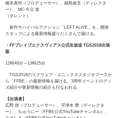
橋本真司（プロデューサー）、鍋島俊文（ディレクタ
ー）、MC:今立 進
（タレント）
新作サバイバルアクション「LEFT ALIVE」を、開発
スタッフによる最新情報盛りだくさんで届ける。
・FFブレイブエクスヴィアス公式生放送 TGS2018出張
版
12時40分～13時25分
TGS2018のスクウェア・エニックススタジオブースか
ら「FFBE」の最新情報を届ける。3周年イベントのグッ
ズ紹介や更新情報の紹介も行なわれる。
【出演者】
広野 啓（プロデューサー）、宇津木 豊（ディレクタ
ー）、ちゅうにー（FFBE公式YouTubeチャンネル）、
みそしる（FFBE公式YouTubeチャンネル）、