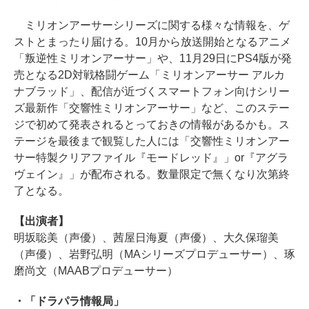
ミリオンアーサーシリーズに関する様々な情報を、ゲ
ストとまったり届ける。10月から放送開始となるアニメ
「叛逆性ミリオンアーサー」や、11月29日にPS4版が発
売となる2D対戦格闘ゲーム「ミリオンアーサー アルカ
ナブラッド」、配信が近づくスマートフォン向けシリー
ズ最新作「交響性ミリオンアーサー」など、このステー
ジで初めて発表されるとっておきの情報があるかも。ス
テージを最後まで観覧した人には「交響性ミリオンアー
サー特製クリアファイル『モードレッド』」or『アグラ
ヴェイン』」が配布される。数量限定で無くなり次第終
了となる。
【出演者】
明坂聡美（声優）、茜屋日海夏（声優）、大久保瑠美
（声優）、岩野弘明（MAシリーズプロデューサー）、琢
磨尚文（MAABプロデューサー）
・「ドラパラ情報局」