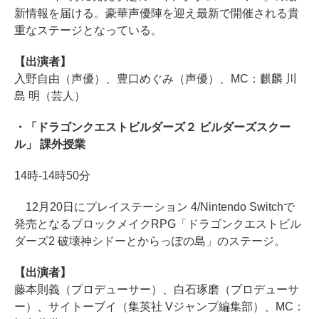
新情報を届ける。豪華声優陣を迎え最新で開催される貴
重なステージとなっている。
【出演者】
入野自由（声優）、豊口めぐみ（声優）、MC：麒麟 川
島 明（芸人）
・「ドラゴンクエストビルダーズ２ ビルダーズスクー
ル」 課外授業
14時-14時50分
12月20日にプレイステーション 4/Nintendo Switchで
発売となるブロックメイクRPG「ドラゴンクエストビル
ダーズ2 破壊神シドーとからっぽの島」のステージ。
【出演者】
藤本則義（プロデューサー）、白石琢磨（プロデューサ
ー）、サイトーブイ（集英社 Vジャンプ編集部）、MC：