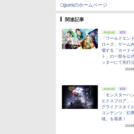
□gumiのホームページ
関連記事
Android
iOS
「ワールドエン
ローズ」ゲーム
場する「カード
ト」の一部を公
ッターにて先行
201
Android
iOS
「モンスターハ
エクスプロア」
グライクスタイ
コンテンツ「幻
域」を発表！
201