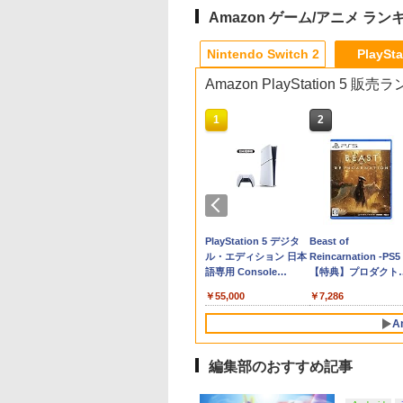
Amazon ゲーム/アニメ ラン
10
10
10
1
1
1
1
2
2
2
2
Nintendo Switch 2
PlaySta
Amazon PlayStation 5 販
10
10
1
1
2
2
堂 【Switch2】マ
 Way of the
OD THE LAST
ぽこ あ ポケモン POT-
【特典】鬼武者 Way
劇場版「鬼滅の刃」無
ホリ ワイヤレスホリパ
シティーズ：スカイラ
PS Vita 2000 アナログ
【中古】おそ松さん
【特典】ドラゴンク
RIDE 6
＼マラソン限定★エ
猫物語 黒 つばさフ
カート ワールド
rd 【PS5】 ELJM-
PIRE [Blu-ray]
P-AAB5A SW2 任天堂
of the Sword(【初回
限城編 第一章 猗窩座
ッド TURBO for
イン リマスター ジャパ
スティック・スライド
第五松（初回生産限定
ストモンスターズ4
トリーでP10倍／
リー 上・下 セット 
￥5,901
E-P-AAAAA NSW2
21
[Nintendo Switch2 ソ
購入封入特典】プロダ
再来(完全生産限定版)
Nintendo Switch 2
ン・スペシャル・エデ
パッド修理用基板 部
版 Blu-ray
れ木の国のビアンカ
Steam Deck OLED /
巻 完全生産限定版 
055
オカ-ト ワ-ルド]
フト]
クトコード)
【Blu-ray】 [ 吾峠呼世
ルビーマゼンタ [NSX-
ィション
品 パーツ L R 互換 黒
DISC）/Blu−ray
フローラ Switch2
LCD フィルム 保護
シリーズ 【Blu-ray
970
641
￥8,980
￥7,641
￥8,690
￥7,580
￥5,591
￥750
￥272
￥7,623
￥998
￥320
晴 ]
134]
ブラック オリジナルウ
Disc/EYXA-10744
(【早期購入封入特典
ィルム ガラスフィル
天堂ライセンス商
イステーション ス
ニンテンドープリペイ
【Amazon.co.jp限
スプラトゥーン レイダ
PlayStation 5 デジタ
スプラトゥーン レイ
Beast of
エス スライドパッド
冒険スタートダッシ
本体 保護 フィルム 
Samsung
チケット 15,000円
ド番号 2000円|オンラ
定】 Logicool G ハン
ース|オンラインコード
ル・エディション 日本
ース -Switch2
Reincarnation -PS5
セット)
ート 液晶保護 ガラ
roSD Express
ンラインコード版
インコード版
コン G923 グランツー
版
語専用 Console
【特典】プロダクト
スチーム スチームデ
￥6,447
d 256GB for
リスモ7 Forza
Language: Japanese
ード 封入
ク OLED スチーム
在庫切れです。
,000
￥2,000
￥38,800
￥5,832
￥55,000
￥7,286
tendo Switch
Horizon 6 G923d
only (CFI-2200B01)
ク LCD ガイド枠 指
サムスン マイクロ
防止
A
エクスプレスカード
6GB）
編集部のおすすめ記事
10
10
1
1
2
2