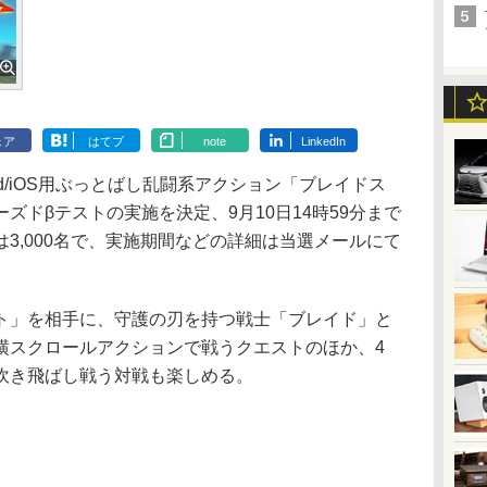
ェア
はてブ
note
LinkedIn
oid/iOS用ぶっとばし乱闘系アクション「ブレイドス
ズドβテストの実施を決定、9月10日14時59分まで
3,000名で、実施期間などの詳細は当選メールにて
」を相手に、守護の刃を持つ戦士「ブレイド」と
横スクロールアクションで戦うクエストのほか、4
吹き飛ばし戦う対戦も楽しめる。