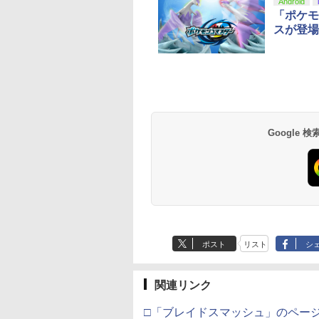
Android
「ポケモ
スが登場
tDo M30 Xboxシリ
azon.co.jp限
GameSir G7 SE 有線
【Amazon.co.jp限
【純正品】Xbox ワイ
劇場版「鬼滅の刃」無
【純正品】Xbox ワ
劇場版「鬼滅の刃」
 | S、Xbox
劇場版モノノ怪 第
ゲームコントローラー
定】死亡遊戯で飯を食
ヤレス コントローラー
限城編 第一章 猗窩座再
ヤレス コントローラ
限城編 第一章 猗窩
e、およびWindows
 蛇神 (オリジナル
XBOX Series X|S
う。 44:CLOUDY
+ USB-C® ケーブル
来 通常版 [Blu-ray]
(ロボット ホワイト)
来 通常版 [DVD]
線コントローラー
:オリジナル巾着＋
XBOX One Windows
BEACH《原作イラス
Google
590
900
￥6,499
￥24,200
￥8,300
￥3,982
￥7,681
￥3,523
タンレイアウト - 正
カー特典:【坤と
10/11用 PCコントロー
ト・ねこめたる描き下
ライセンスされて
二振りの剣、十翼
ラーゲームパッド ホー
ろし 幽鬼抱き枕カバー
す
来たる！スタジオ
ルエフェクトスティッ
付き完全数量限定版》(
下ろしイラストボ
クと3.5mmオーディオ
メーカー特典：原作イ
) [Blu-ray]
ジャック付き
ラスト・ねこめたる描
き下ろしA3クリアポス
ター付 ) ( 購入特典：
アニメ描き下ろしイラ
スト使用キャラファン
ポスト
リスト
シ
マット付 ) [Blu-ray]
関連リンク
□「ブレイドスマッシュ」のペー