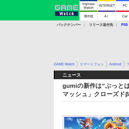
バックナンバー
リリース送付先
PS5
モバイル
eスポーツ
クラウド
PS
GAME Watch
スマートフォン
Android
ニュース
gumiの新作は”ぶっ
マッシュ」クローズド