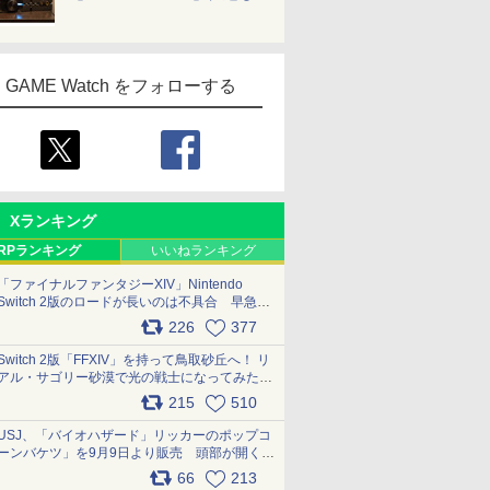
GAME Watch をフォローする
Xランキング
RPランキング
いいねランキング
「ファイナルファンタジーXIV」Nintendo
Switch 2版のロードが長いのは不具合 早急に
アップデートできるよう対応中
226
377
pic.x.com/s9S3nRCAGa
Switch 2版「FFXIV」を持って鳥取砂丘へ！ リ
アル・サゴリー砂漠で光の戦士になってみた
pic.x.com/qyOfL2uv1n
215
510
USJ、「バイオハザード」リッカーのポップコ
ーンバケツ」を9月9日より販売 頭部が開く仕
組み。味は恐怖を堪のう「味噌フレーバー」
66
213
pic.x.com/81MuXGahVM