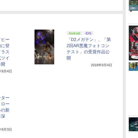
Android
iOS
ドヒー
「D2メガテン」、「第
内に登
2回AR悪魔フォトコン
イラス
テスト」の受賞作品公
式ツイ
開
公開
2018年9月4日
8年9月4日
ンター
、ロー
ルの新
界深
8年9月3日