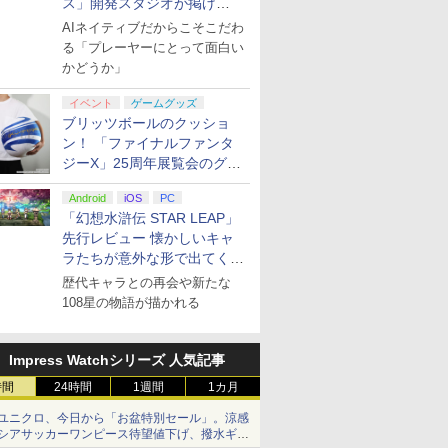
ス」開発スタジオが掲げ
る“AI活用の信念”とは？【講
AIネイティブだからこそこだわ
演レポート】
る「プレーヤーにとって面白い
かどうか」
イベント
ゲームグッズ
ブリッツボールのクッショ
ン！ 「ファイナルファンタ
ジーX」25周年展覧会のグッ
ズ情報が公開
Android
iOS
PC
「幻想水滸伝 STAR LEAP」
先行レビュー 懐かしいキャ
ラたちが意外な形で出てくる
シリーズ完全新作！
歴代キャラとの再会や新たな
108星の物語が描かれる
Impress Watchシリーズ 人気記事
時間
24時間
1週間
1カ月
ユニクロ、今日から「お盆特別セール」。涼感
シアサッカーワンピース待望値下げ、撥水ギア