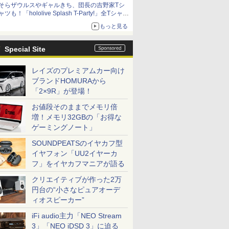
そらザウルスやギャルきち、団長の吉野家Tシ
ニンテンドーeショップでは「大神 絶景版」が
ャツも！「hololive Splash T-Party!」全Tシャツ
67%オフで990円
ラインナップ公開＆オンライン販売開始
もっと見る
Special Site
レイズのプレミアムカー向け
ブランドHOMURAから
「2×9R」が登場！
お値段そのままでメモリ倍
増！メモリ32GBの「お得な
ゲーミングノート」
SOUNDPEATSのイヤカフ型
イヤフォン「UU2イヤーカ
フ」をイヤカフマニアが語る
クリエイティブが作った2万
円台の“小さなピュアオーデ
ィオスピーカー”
iFi audio主力「NEO Stream
3」「NEO iDSD 3」に迫る