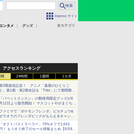
Impress サイト
全カテゴリ
エンタメ
グッズ
アクセスランキング
時間
24時間
1週間
1カ月
第3期放送記念！ アニメ「薬屋のひとりご
と」第1期・第2期全話を「TVer」にて期間限定
で順次無料配信開始
「パペットスンスン」の郵便局限定グッズが8
月12日より販売開始！ マスコットやがまぐち、
レターセットなどが登場
ファミマで「ポケモンフレンダ」ピカチュウ&
ゼラオラのフレンダピックがもらえるキャンペ
ーン開催！
「オクトパストラベラー」70%オフで1,643
円！ もうすぐ終了のセール情報まとめ【8月8日
更新】