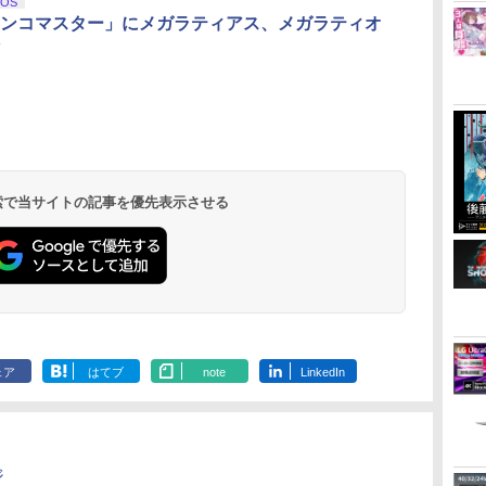
iOS
ンコマスター」にメガラティアス、メガラティオ
イ
無
【純正品】Xbox ワイ
【Amazon.co.jp限
【純正品】Xbox 充電
劇場版「鬼滅の刃」無
【国内正規品】
『映画 ラブライブ！蓮
【純正品】Xbox
【Amazon.co
ー
座再
ヤレス コントローラー
定】劇場版モノノ怪 第
式バッテリー + USB-C
限城編 第一章 猗窩座
Thrustmaster スラス
ノ空女学院スクールア
ワイヤレス 
定】劇場版モ
(カーボンブラック)
三章 蛇神
ケーブル
再来 完全生産限定版
トマスター TH8S シフ
イドルクラブ Bloom
ラー Series 2
三章 蛇神 (
(Amazon.co.jp限定オ
[Blu-ray]
ター - PC、PS4、
Garden Party』Blu-
Edition (ホ
特典:オリジ
 検索で当サイトの記事を優先表示させる
￥8,020
￥10,780
￥2,618
￥8,698
￥14,141
￥8,589
￥18,500
￥8,800
リジナル三方背収納ケ
PS5、PS5 Pro、Xbox
ray（特装限定版）
メーカー特典
ース付きコレクション)
One、Xbox Series X|S
離】二振りの
(オリジナル特典:オリ
対応の高精度 H パター
より来たる！
ジナル巾着＋メーカー
ン シフター
描き下ろしイ
特典:【坤と離】二振り
ード付) [DVD
の剣、十翼より来た
る！スタジオ描き下ろ
しイラストボード付)
[Blu-ray]
ェア
はてブ
note
LinkedIn
ジ