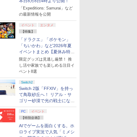
本日8月8日4時より公開！
「Expeditions: Samurai」など
の最新情報を公開
イベント
エンタメ
【特集】
「ドラクエ」「ポケモン」
「ちいかわ」など2026年夏
イベントまとめ【夏休み特
集】
限定グッズは見逃し厳禁！ 推
し活や家族でも楽しめる注目イ
ベント8選
Switch2
Switch 2版「FFXIV」を持っ
て鳥取砂丘へ！ リアル・サ
ゴリー砂漠で光の戦士になっ
てみた
PC
イベント
【特別企画】
AIでゲームを面白くする。ホ
ロライブ実況で人気「ミメシ