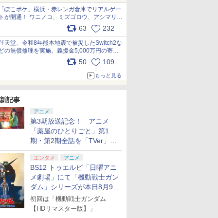
「ぽこポケ」横浜・赤レンガ倉庫でリアルゲー
トが開通！ ワニノコ、ミズゴロウ、アシマリ登
7
7
7
8
8
8
9
9
9
10
10
10
場シーンをレポート pic.x.com/LDgEByVl6D
63
232
任天堂、令和8年熊本地震で被災したSwitch2な
どの無償修理を実施。義援金5,000万円の寄付
も発表 pic.x.com/BAYsMfUfUC
50
109
7
7
8
8
9
9
10
10
もっと見る
ド レクイ
2
ゼルダの伝説 ティア
【楽天ブックス限定特
あんさんぶるスター
ファイアーエムブレム
日本ファルコム
ミュージカル『刀剣乱
任天堂 【Switch2】マ
鬼武者 Way of the
BLOOD THE LAST
ぽこ あ ポ
【特典】鬼
劇場版「鬼
h2版
HTERS
【場面写ク
ーズ オブ ザ キングダ
典+特典】空の軌跡 the
ズ!!DREAM LIVE -9th
万紫千紅 【Switch2】
【PS5】「空の軌跡
舞』 ～静かなる夜半の
リオカート ワールド
Sword 【PS5】 ELJM-
VAMPIRE [Blu-ray]
P-AAB5A
of the S
限城編 第
新記事
-30868
枚セット
ム Nintendo Switch 2
2nd PS5版(DLCチラ
Tour “Trapezium
BEE-P-AACSA
the 1st 」 通常版
寝ざめ～【Blu-ray】 [
[BEE-P-AAAAA NSW2
30821
[Nintendo
購入封入特
再来(完全
アニメ
￥4,055
、冨岡義
Edition 【Switch2】
シ：NEOブレイサー・
#Orion”-【Blu-ray】 [
[ELJM-30729 PS5 ソラ
ミュージカル『刀剣乱
マリオカ-ト ワ-ルド]
フト]
クトコード
【Blu-ra
￥7,830
￥7,480
￥7,806
￥8,470
￥7,480
￥7,821
￥8,970
￥7,641
￥8,980
￥7,641
￥8,690
第3期放送記念！ アニメ
】 劇場版
NXS-P-AXN7B
アガット+【早期購入外
(V.A.) ]
ノキセキ ザ ファースト
舞』 ]
晴 ]
「薬屋のひとりごと」第1
プリペイ
ション ス
ぽこ あ ポケモン エキ
PlayStation 5 デジタ
ニンテンドープリペイ
プレイステーション ス
【任天堂ライセンス商
プレイステーション ス
ニンテンド
【Amazon.
無限城編
付特典】DLCチラシ)
ツウジョウ]
円|オンラ
,000円|
スパンションパス|オン
ル・エディション 日本
ド番号 500円|オンライ
トアチケット 3,000円|
品】Samsung
トアチケット 15,000円
ド番号 20
定】 Logic
座再来
期・第2期全話を「TVer」に
ード版
ラインコード版
語専用 (CFI-2200B01)
ンコード版
オンラインコード版
microSD Express
|オンラインコード版
インコード
コン G92
て期間限定で順次無料配信開
+ ディスクドライブ
Card 256GB for
リスモ7 Fo
エンタメ
アニメ
始
￥4,400
￥66,849
￥500
￥3,000
現在在庫切れです。
￥15,000
￥2,000
￥38,800
(CFI-ZDD1J) セット
Nintendo Switch
Horizon 6
BS12 トゥエルビ「日曜アニ
2（サムスン マイクロ
メ劇場」にて「機動戦士ガン
SDエクスプレスカード
ダム」シリーズが本日8月9日
256GB）
から8週連続で放送
初回は「機動戦士ガンダム
【HDリマスター版】」
7
7
8
8
9
9
10
10