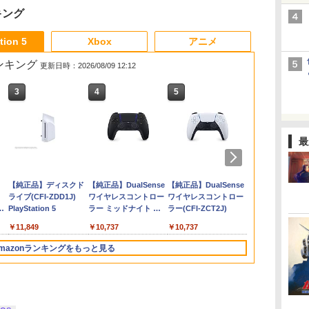
キング
3
3
3
3
4
4
4
4
5
5
5
5
6
6
6
tion 5
Xbox
アニメ
売ランキング
更新日時：2026/08/09 12:12
3
3
4
4
5
5
6
6
エ
ン
ァミ
ゼルダの伝説 ブレス
【特典】ファイナルフ
Nintendo Switch2 専
【中古】【Blu−ray】
任天堂 【Switch2】ゼ
【特典】MARVEL
[Switch 2] ぽこ あ ポ
【中古】うどんの国の
鬼武者 Way of the
【特典】トゥームレイ
レトロフリーク レッド
【送料無料】劇場版
バイオハザー
キャプテン翼
【通常版 Blu-
 枯
全
オブ ザ ワイルド
ァンタジー レゾナン
用 スリムハードポーチ
ファイナルファンタジ
ルダの伝説 ブレス オ
Tōkon: Fighting
ケモン エキスパンショ
金色毛鞠 第一
Sword 【Switch2】
ダー：レガシー・オ
×ホワイト ( レトロゲー
「鬼滅の刃」無限城編
エム Switc
WORLD FIG
ray/DVD】
最
・
物語
Nintendo Switch 2
ス PS5版(【初回封入
収納ケース ハードケー
ーVII アドベントチル
ブ ザ ワイルド
Souls(【早期購入封入
ンパス（ダウンロード
巻/Blu−ray
POT-P-ABNMA
ブ・アトランティス
ム互換機 )（ コントロ
第一章 猗窩座再来(通
【PS5】 ELJM
リアカード3
￥7,760
版
フ
】
Edition
特典】魔導船＆かけだ
ス ポーチ 収納バッグ
ドレン コンプリート
Nintendo Switch 2
特典】ロビーのアイテ
版）※3,200ポイントま
Disc/VPXY-71489
(【早期購入同梱特典】
ーラーアダプターセッ
常版)【Blu-ray】/アニ
（竈門炭治郎
￥7,680
￥6,526
￥1,680
￥540
￥7,710
￥6,782
￥4,400
￥749
￥7,730
￥7,012
￥25,300
￥4,400
￥7,199
￥7,450
】
ム
し騎士の応援パック・
耐衝撃 スイッチ2 キャ
初回限定版 PS3版
Edition [NXS-P-
ムセット)
でご利用可
コスチューム「ララ・
ト ）CY-RF-RW HDMI
メーション[Blu-ray]
勇、猗窩座）
ダ
Nintendo Switch 2(日
【純正品】ディスクド
ニンテンドープリペイ
【純正品】DualSense
ニンテンドープリペイ
【純正品】DualSense
ニンテンドー
プレイステー
ュ
シ
かけだし騎士のスター
リングケース 軽量
「ファイナルファンタ
AAAAH NSW2 ゼルダ
クロフト・サバイバー
出力 どこでもセーブ
【返品種別A】
「鬼滅の刃」
本語・国内専用)
ライブ(CFI-ZDD1J)
ド番号 9000円|オンラ
ワイヤレスコントロー
ド番号 5000円|オンラ
ワイヤレスコントロー
ド番号 1000
トアチケット 10
ス
トダッシュパック)
◇ALW-PU-001
ジーXIII」体験版・スリ
ノデンセツ ブレス オ
(仮)」（ゲーム内コン
互換機種 FC SFC
第一章 猗窩
コ
PlayStation 5
インコード版
ラー ミッドナイト ブ
インコード版
ラー(CFI-ZCT2J)
インコード版
オンラインコ
ッ
ーブケース付 / アニメ
ブ ザ ワイルド]
テンツ）)
SNES GB GBC GBA
￥55,491
ラック(CFI-ZCT2J01)
デッ
MD GEN PCE TG-16
￥11,849
￥9,000
￥10,737
￥5,000
￥10,737
￥1,000
￥10,000
紋
PCE SG
mazonランキングをもっと見る
3
3
4
4
5
5
6
6