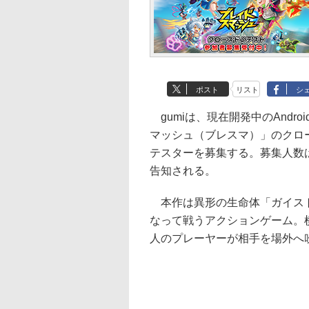
ポスト
リスト
シ
gumiは、現在開発中のAndr
マッシュ（ブレスマ）」のクロー
テスターを募集する。募集人数は
告知される。
本作は異形の生命体「ガイスト
なって戦うアクションゲーム。
人のプレーヤーが相手を場外へ