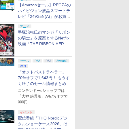
【Amazonセール】REGZAの
ハイビジョン液晶スマートテ
レビ「24V35N(A)」がお買い
得！
アニメ
手塚治虫氏のマンガ「リボン
の騎士」を原案とするNetflix
映画「THE RIBBON HERO
リボンヒーロー」本日配信開
始
セール
PS5
PS4
Switch2
WIN
「オクトパストラベラー」
70%オフで1,643円！ もうす
ぐ終了のセール情報まとめ
【8月8日更新】
ニンテンドーeショップでは
「大神 絶景版」が67%オフで
990円
イベント
配信番組「THQ Nordicデジ
タルショーケース2026」は