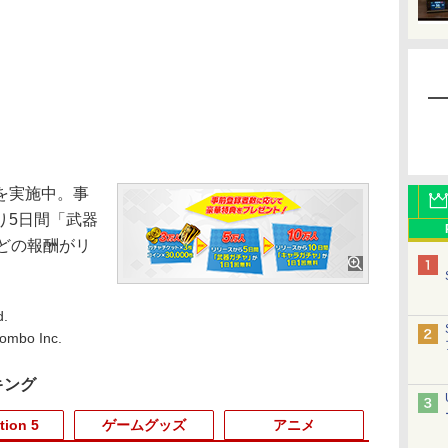
を実施中。事
り5日間「武器
どの報酬がリ
d.
ombo Inc.
キング
tion 5
ゲームグッズ
アニメ