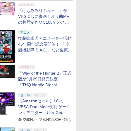
エンタメ
「けもみみりふれっ！」が
VHS Cityに参画！オリ曲MV
の共同制作やC108でのスペ
シャルコラボ広告を掲出
アニメ
 Elite
.jp限
GameSir G7 HE 有線
劇場版「鬼滅の刃」無
HyperX Clutch
ヤマトよ永遠に
8BitDo M30 Xboxシリ
【Amazon.co.jp限
GameSir 
【Amazon.
後藤隆幸氏アニメーター活動
コントロー
ノノ怪 第
ゲームコントローラー
限城編 第一章 猗窩座再
Gladiate Xbox公式ラ
REBEL3199 7 [Blu-
ーズX | S、Xbox
定】劇場版モノノ怪 第
ゲームコン
定】死亡遊
45年周年記念展開催！ 「攻
 Core
オリジナル
XBOX Series X|S
来 完全生産限定版
イセンス ゲーミング コ
ray]
One、およびWindows
三章 蛇神 (オリジナル
XBOX Seri
う。 44:C
殻機動隊 S.A.C.」など生原
ワイト)
ナル巾着＋
XBOX One Windows
[DVD]
ントローラー 有線 日本
の有線コントローラー
特典:オリジナル巾着＋
XBOX One
BEACH
￥7,999
￥7,828
￥4,980
￥8,760
￥4,590
￥9,900
￥6,499
￥24,200
画、総作画監督修正が展示
:【坤と
10/11用 PCコントロー
正規代理店品 6L366AA
6ボタンレイアウト - 正
メーカー特典:【坤と
10/11用
ト・ねこめ
剣、十翼
ラーゲームパッド ホー
式にライセンスされて
離】二振りの剣、十翼
ラーゲーム
ろし 幽鬼
スタジオ
ル効果スティック付き
います
より来たる！スタジオ
ルエフェク
付き完全数
イベント
ラストボ
ビデオゲームコントロ
描き下ろしイラストボ
クと3.5
メーカー特
「Way of the Hunter 2」正式
]
ーラー（ブラック）
ード付) [Blu-ray]
ジャック付
ラスト・ね
版が9月29日発売決定！
き下ろしA
「THQ Nordic Digital
ター付 ) 
Showcase 2026」まとめ
アニメ描き
セール
ハード
スト使用キ
【Amazonセール】LGの
マット付 ) [
VESA Dual Mode対応ゲーミ
ングモニター「UltraGear
27G850A-B」がお買い得！
4K/240Hz・フルHD/480Hz対応
セール
ハード