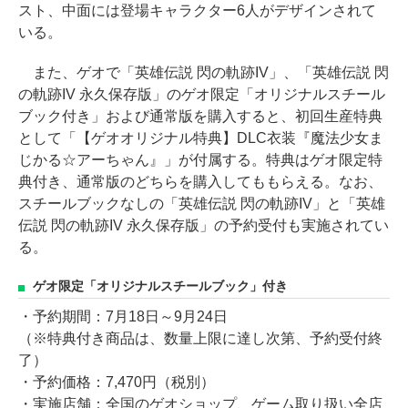
スト、中面には登場キャラクター6人がデザインされて
いる。
また、ゲオで「英雄伝説 閃の軌跡IV」、「英雄伝説 閃
の軌跡IV 永久保存版」のゲオ限定「オリジナルスチール
ブック付き」および通常版を購入すると、初回生産特典
として「【ゲオオリジナル特典】DLC衣装『魔法少女ま
じかる☆アーちゃん』」が付属する。特典はゲオ限定特
典付き、通常版のどちらを購入してももらえる。なお、
スチールブックなしの「英雄伝説 閃の軌跡IV」と「英雄
伝説 閃の軌跡IV 永久保存版」の予約受付も実施されてい
る。
ゲオ限定「オリジナルスチールブック」付き
・予約期間：7月18日～9月24日
（※特典付き商品は、数量上限に達し次第、予約受付終
了）
・予約価格：7,470円（税別）
・実施店舗：全国のゲオショップ、ゲーム取り扱い全店