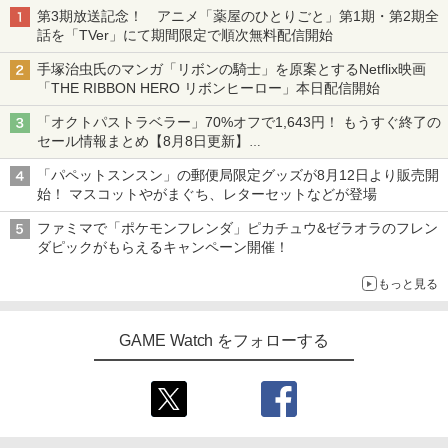
第3期放送記念！ アニメ「薬屋のひとりごと」第1期・第2期全
話を「TVer」にて期間限定で順次無料配信開始
手塚治虫氏のマンガ「リボンの騎士」を原案とするNetflix映画
「THE RIBBON HERO リボンヒーロー」本日配信開始
「オクトパストラベラー」70%オフで1,643円！ もうすぐ終了の
セール情報まとめ【8月8日更新】
ニンテンドーeショップでは「大神 絶景版」が67%オフで990円
「パペットスンスン」の郵便局限定グッズが8月12日より販売開
始！ マスコットやがまぐち、レターセットなどが登場
ファミマで「ポケモンフレンダ」ピカチュウ&ゼラオラのフレン
ダピックがもらえるキャンペーン開催！
もっと見る
GAME Watch をフォローする