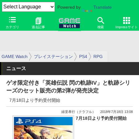
Powered by
Translate
カテゴリ
過去記事
検索
Impressサイト
GAME Watch
プレイステーション
PS4
RPG
ニュース
ゲオ限定付き「英雄伝説 閃の軌跡IV」と軌跡シリ
ーズのセット販売の第2弾が発売決定
7月18日より予約受付開始
緑里孝行（クラフル）
2018年7月18日 13:08
7月18日より予約受付開始