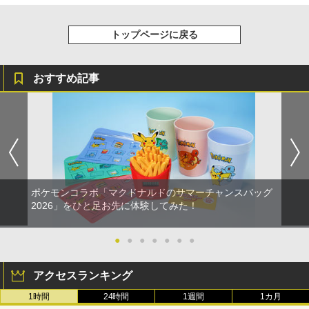
トップページに戻る
おすすめ記事
ポケモンコラボ「マクドナルドのサマーチャンスバッグ
2026」をひと足お先に体験してみた！
●
●
●
●
●
●
●
アクセスランキング
1時間
24時間
1週間
1カ月