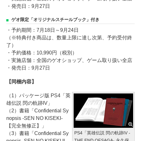
・発売日：9月27日
ゲオ限定「オリジナルスチールブック」付き
・予約期間：7月18日～9月24日
（※特典付き商品は、数量上限に達し次第、予約受付終
了）
・予約価格：10,990円（税別）
・実施店舗：全国のゲオショップ、ゲーム取り扱い全店
・発売日：9月27日
【同梱内容】
（1）パッケージ版 PS4「英
雄伝説 閃の軌跡IV」
（2）書籍「Confidential Sy
nopsis -SEN NO KISEKI-
【完全無修正】」
PS4「英雄伝説 閃の軌跡IV -
（3）書籍「Confidential Sy
THE END OFSAGA- 永久保
nopsis -SEN NO KISEKI II-