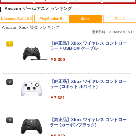
Amazon ゲーム/アニメ ランキング
Nintendo Switch 2
PlayStation 5
Xbox
アニメ
【楽天ブックス限定特典】ドンキーコン
【中古】PS5ドラゴンクエストVII Rei
【中古】ぼくとシムのまち リゾートに元
デザート・ローズ 砂の薔薇 雪の黙示録
1
1
1
1
Amazon Xbox 販売ランキング
グ バナンザ(「スーパーマリオ」ステッ
magined
気をとりもどそう! (特典無し)
【Blu-ray】 [ 新谷かおる ]
更新日時：2026/08/09 18:12
カー2種)
￥4,518
￥229
￥3,573
スプラトゥーン レイダース|オンライン
PlayStation 5 デジタル・エディション
【純正品】Xbox ワイヤレス コントロー
1
1
1
￥7,902
コード版
日本語専用 Console Language: Japan
ラー + USB-C® ケーブル
ese only (CFI-2200B01)
￥5,832
￥8,300
Switch2 ケース 即納 スイッチ2 Nintend
2
￥55,000
がんばれゴエモン大集合！ PS5版
【送料無料】劇場版「鬼滅の刃」無限城
[Switch 2] マリオテニス フィーバー
2
2
2
o Switch Lite 対応 スイッチ スイッチツ
編 第一章 猗窩座再来(通常版)【Blu-ra
（ダウンロード版） ※6,400ポイント
ー ニンテンドー カバー ポーチ キャリン
y】/アニメーション[Blu-ray]【返品種別
までご利用可 ■
￥4,890
グケース 新型 ジョイコン ソフト ケーブ
A】
【純正品】Xbox ワイヤレス コントロー
2
ルなど 収納可能 ギフト プレゼント シン
スプラトゥーン レイダース -Switch2
Beast of Reincarnation -PS5 【特典】
ラー (ロボット ホワイト)
2
2
￥7,979
プル 無地 黒 ピンク 黄色 赤 青 送料無料
プロダクトコード 封入
￥4,400
￥6,447
￥7,681
￥1,100
￥7,286
[メール便OK]【新品】【PS5】紅の錬金
3
【特典】ほの暮しの庭 switch2版(【初
3
術士と白の守護者 〜レスレリアーナのア
劇場版 転生したらスライムだった件 蒼
回外付特典】切り取れるクリアカード)
3
トリエ〜 [PS5版][在庫品]
海の涙編 (Blu-ray通常版)【Blu-ray】 [
【純正品】Xbox ワイヤレス コントロー
3
Switch2 ケース 即納 パステルカラー か
3
岡咲美保 ]
ラー (カーボンブラック)
￥8,118
わいい Nintendo スイッチ2 対応 スイッ
Nintendo Switch 2(日本語・国内専用)
【純正品】ディスクドライブ(CFI-ZDD1
3
￥4,940
3
チ スイッチツー ニンテンドー カバー ポ
J) PlayStation 5