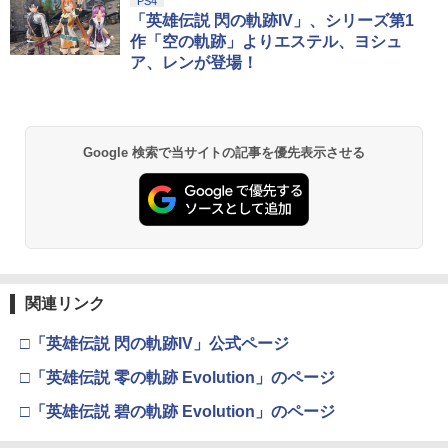
劇場版「鬼滅の刃」無限城編 第一章 猗
PS4
1
窩座再来 通常版 [Blu-ray]
「英雄伝説 閃の軌跡IV」、シリーズ第1
作「空の軌跡」よりエステル、ヨシュ
￥3,982
ア、レンが登場！
劇場版「鬼滅の刃」無限城編 第一章 猗
2
Google 検索で当サイトの記事を優先表示させる
窩座再来 通常版 [DVD]
￥3,523
【Amazon.co.jp限定】劇場版モノノ怪
3
第三章 蛇神 (Amazon.co.jp限定オリジ
関連リンク
ナル三方背収納ケース付きコレクション)
(オリジナル特典:オリジナル巾着＋メー
□「英雄伝説 閃の軌跡IV」公式ページ
カー特典:【坤と離】二振りの剣、十翼よ
り来たる！スタジオ描き下ろしイラスト
□「英雄伝説 零の軌跡 Evolution」のページ
ボード付) [Blu-ray]
□「英雄伝説 碧の軌跡 Evolution」のページ
￥10,780