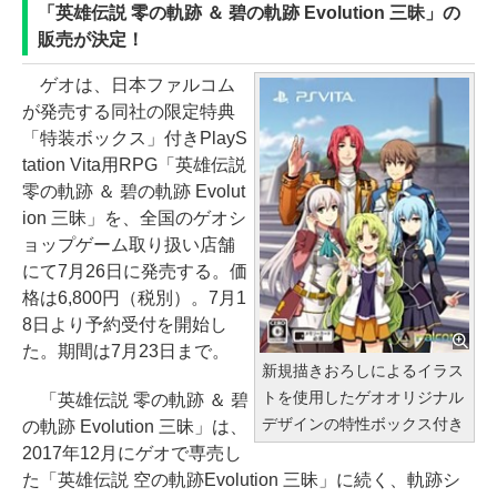
「英雄伝説 零の軌跡 ＆ 碧の軌跡 Evolution 三昧」の
販売が決定！
ゲオは、日本ファルコム
が発売する同社の限定特典
「特装ボックス」付きPlayS
tation Vita用RPG「英雄伝説
零の軌跡 ＆ 碧の軌跡 Evolut
ion 三昧」を、全国のゲオシ
ョップゲーム取り扱い店舗
にて7月26日に発売する。価
格は6,800円（税別）。7月1
8日より予約受付を開始し
た。期間は7月23日まで。
新規描きおろしによるイラス
トを使用したゲオオリジナル
「英雄伝説 零の軌跡 ＆ 碧
デザインの特性ボックス付き
の軌跡 Evolution 三昧」は、
2017年12月にゲオで専売し
た「英雄伝説 空の軌跡Evolution 三昧」に続く、軌跡シ