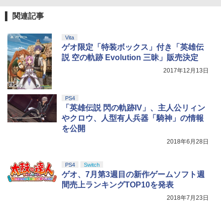
関連記事
劇場版「鬼滅の刃」無限城編 第一章 猗
4
窩座再来 完全生産限定版 [Blu-ray]
Vita
ゲオ限定「特装ボックス」付き「英雄伝
￥8,698
説 空の軌跡 Evolution 三昧」販売決定
2017年12月13日
『映画 ラブライブ！蓮ノ空女学院スクー
5
PS4
ルアイドルクラブ Bloom Garden Part
「英雄伝説 閃の軌跡IV」、主人公リィン
y』Blu-ray（特装限定版）
やクロウ、人型有人兵器「騎神」の情報
￥8,589
を公開
2018年6月28日
PS4
Switch
ゲオ、7月第3週目の新作ゲームソフト週
間売上ランキングTOP10を発表
2018年7月23日