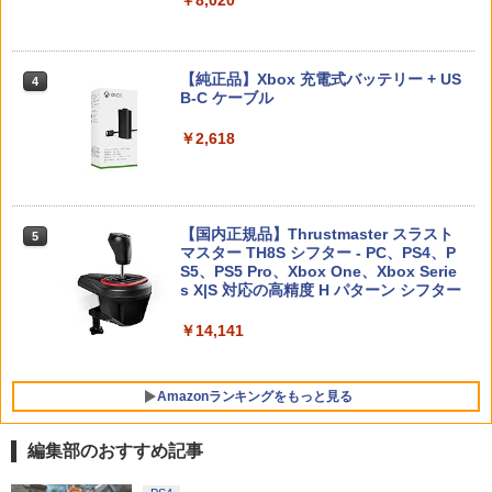
￥4,976
￥8,020
ーチ ストラップ 新型 ジョイコン ソフト
￥55,491
ケーブル 収納可能 クリスマス ギフト プ
￥11,849
レゼント 送料無料
【8/11まで！抽選で最大全額ポイントバ
amiibo すりみ連合セット[フウカ【レイ
4
4
ック】 【日本語説明書付き】 Brook Wi
ダース】/ウツホ【レイダース】/マンタ
ルパン三世 VS 名探偵コナン【Blu-ray】
【純正品】Xbox 充電式バッテリー + US
￥2,100
4
4
ngman NS ウィングマン NS Lite コンバ
ロー【レイダース】]（スプラトゥーンシ
[ 栗田貫一 ]
B-C ケーブル
ーター コントローラー 変換アダプター
【純正品】DualSense ワイヤレスコン
リーズ）
ニンテンドープリペイド番号 9000円|オ
4
4
PS5 XBOX Elite コントローラー用 Swit
トローラー ミッドナイト ブラック(CFI-
ンラインコード版
￥5,104
￥2,618
ch PC X-input 対応 正規輸入品
ZCT2J01)
￥8,137
【中古】龍が如く 極2 - PS4
4
￥9,000
￥4,980
￥10,737
￥2,480
【中古】【Blu−ray】交響詩篇エウレカ
【国内正規品】Thrustmaster スラスト
【特典】進撃の巨人3 Switch2版(【早
5
5
5
セブン Blu−ray BOX 1 初回限定生
マスター TH8S シフター - PC、PS4、P
期購入封入特典】DLC)
ニンテンドープリペイド番号 5000円|オ
5
【特典】Starsand Island（スターサン
産 ブックレット付 / 京田知己【監督】
【純正品】DualSense ワイヤレスコン
S5、PS5 Pro、Xbox One、Xbox Serie
ンラインコード版
5
5
ド・アイランド） PS5版(【初回同梱特
トローラー(CFI-ZCT2J)
s X|S 対応の高精度 H パターン シフター
￥8,518
典】DLCチラシ【白いスポーツカー】)
￥5,423
【中古】ワイヤレスコントローラー (DU
￥5,000
5
￥10,737
￥14,141
ALSHOCK 4) ジェット・ブラック 【メ
￥5,965
ーカー生産終了】
￥3,720
Amazonランキングをもっと見る
編集部のおすすめ記事