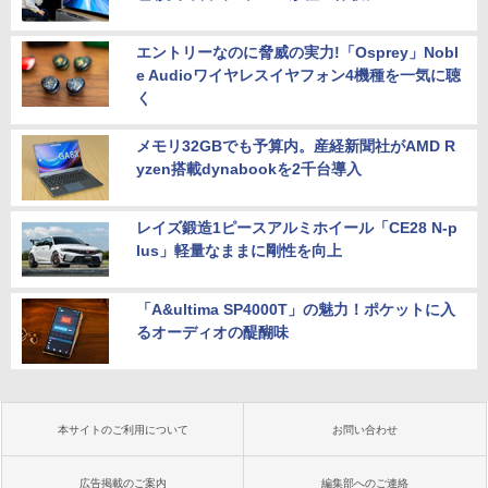
エントリーなのに脅威の実力!「Osprey」Nobl
e Audioワイヤレスイヤフォン4機種を一気に聴
く
メモリ32GBでも予算内。産経新聞社がAMD R
yzen搭載dynabookを2千台導入
レイズ鍛造1ピースアルミホイール「CE28 N-p
lus」軽量なままに剛性を向上
「A&ultima SP4000T」の魅力！ポケットに入
るオーディオの醍醐味
本サイトのご利用について
お問い合わせ
広告掲載のご案内
編集部へのご連絡