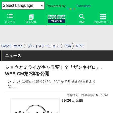
Powered by
Translate
カテゴリ
過去記事
検索
Impressサイト
GAME Watch
プレイステーション
PS4
RPG
ニュース
ショウとミライがキャラ変！？「ザンキゼロ」、
WEB CM第2弾を公開
いつもとは確かに違うけど、どこかで見覚えがあるよう
な……
柳島雄太
2018年6月26日 18:48
6月26日 公開