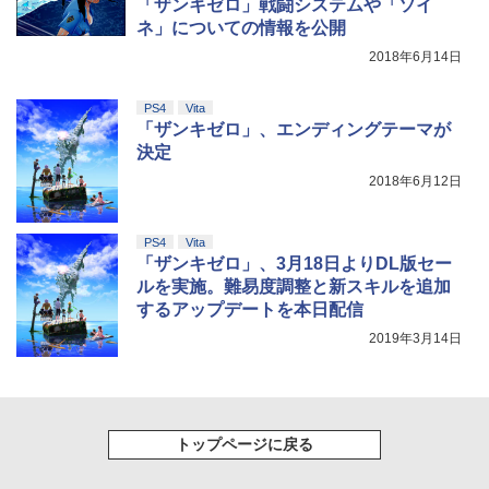
￥7,828
「ザンキゼロ」戦闘システムや「ソイ
￥7,260
ネ」についての情報を公開
￥4,400
2018年6月14日
がんばれゴエモン大集合！ PS5版
5
￥4,889
PS4
Vita
「ザンキゼロ」、エンディングテーマが
決定
2018年6月12日
PS4
Vita
「ザンキゼロ」、3月18日よりDL版セー
ルを実施。難易度調整と新スキルを追加
するアップデートを本日配信
2019年3月14日
トップページに戻る