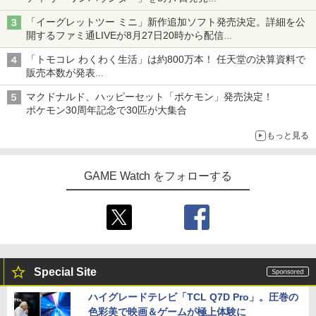
「特製ガーリックマヨソース」を使用した超大型チーズバーガー
「イーグレットツー ミニ」新作追加ソフト発売決定。詳細を公
開するファミ通LIVEが8月27日20時から配信
シリーズ累計100タイトルへ
「トモコレ わくわく生活」は約800万本！ 任天堂の決算資料で
販売本数が発表
「ぽこポケ」は127万本に
マクドナルド、ハッピーセット「ポケモン」発売決定！
ポケモン30周年記念で30匹が大集合
もっと見る
GAME Watch をフォローする
Special Site
ハイグレードテレビ「TCL Q7D Pro」。圧巻の
色彩美で映画＆ゲームが極上体験に