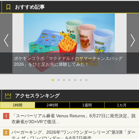
おすすめ記事
ポケモンコラボ「マクドナルドのサマーチャンスバッグ
2026」をひと足お先に体験してみた！
●
●
●
●
●
●
●
アクセスランキング
1時間
24時間
1週間
1カ月
「スーパーリアル麻雀 Venus Returns」8月27日に発売決定。脱
衣麻雀が3D×VRで復活
発売から2週間は20%オフになるセールが実施
バーガーキング、2026年“ワンパウンダーシリーズ”第3弾「ダー
ティ ザ・ワンパウンダー」を8月7日発売