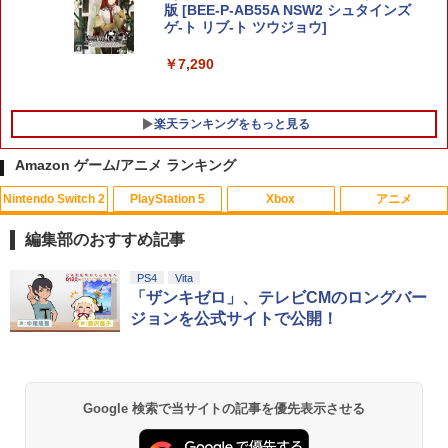
版 [BEE-P-AB55A NSW2 シュタインズ
ゲ-ト リブ-ト ツウジョウ]
￥7,290
楽天ランキングをもっと見る
Amazon ゲーム/アニメ ランキング
Nintendo Switch 2
PlayStation 5
Xbox
アニメ
PS5用 冷却ファン クーリングファン LE
Switch2 ケース スイッチ2 Nintendo 対
この世界の片隅に【Blu-ray】 [ のん ]
1
1
1
Dライト付き 静音 装着簡単 排熱 熱対策
応 スイッチ スイッチツー 名入れ かわい
編集部のおすすめ記事
USBポート付き PlayStation 5 通常版 デ
い ニンテンドースイッチ カバー ポーチ
￥3,907
ジタルエディション 両対応 ◇TP5-1523
switch Lite 新型 本体 ジョイコン ソフ
スプラトゥーン レイダース|オンライン
PlayStation 5 デジタル・エディション
【純正品】Xbox ワイヤレス コントロー
劇場版「鬼滅の刃」無限城編 第一章 猗
PS4
Vita
【メール便】
ト ケーブル 収納可能 ポーチ クリスマス
1
1
1
1
コード版
日本語専用 Console Language: Japan
ラー + USB-C® ケーブル
窩座再来 通常版 [Blu-ray]
「ザンキゼロ」、テレビCMのロングバー
ギフト クリスマス プレゼント 送料無料
ese only (CFI-2200B01)
ジョンを公式サイトで公開！
￥1,580
￥5,832
￥8,300
￥3,964
￥1,300
￥55,000
【送料無料】劇場版「鬼滅の刃」無限城
2
編 第一章 猗窩座再来(通常版)【Blu-ra
y】/アニメーション[Blu-ray]【返品種別
【PowerA 公式ストア】パワーエー ソロ
2
A】
Xbox プリペイドカード 5,000円 デジタ
チャージングステーション for DualSen
Switch2 ケース レザーケース スイッチ2
2
Google 検索で当サイトの記事を優先表示させる
2
スプラトゥーン レイダース -Switch2
劇場版「鬼滅の刃」無限城編 第一章 猗
Beast of Reincarnation -PS5 【特典】
ルコード 【旧 Xbox ギフトカード】 [オ
2
2
se® and DualSense Edge™ ワイヤレ
Nintendo 対応 スイッチ スイッチツー
2
窩座再来 通常版 [DVD]
プロダクトコード 封入
ンラインコード]
スコントローラー【PlayStation®公式ラ
シンプル ミニマル PUレザー 革 カバー
￥4,400