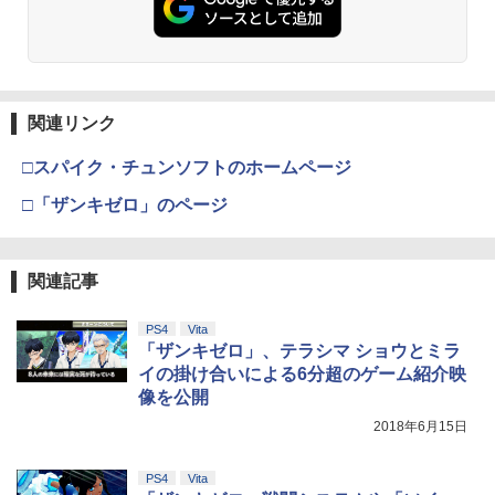
￥6,455
イセンス商品】 国内2年保証
ポーチ ストラップ付属 オシャレ ソフト
￥3,523
収納 ガジェットケース クリスマス ギフ
￥7,286
￥5,000
ト プレゼント 送料無料
￥2,200
【BLU-R】超かぐや姫！ Blu-ray通常版
3
￥3,480
【純正品】Xbox ワイヤレス コントロー
￥5,780
3
関連リンク
Nintendo Switch 2(日本語・国内専用)
劇場版「鬼滅の刃」無限城編 第一章 猗
【純正品】ディスクドライブ(CFI-ZDD1
3
3
ラー (ロボット ホワイト)
3
【SALE・大幅値下げ・新品・未開封
3
窩座再来 完全生産限定版 [Blu-ray]
J) PlayStation 5
品】明末: ウツロノハネ PS5 ソフト 【ポ
￥55,603
□スパイク・チュンソフトのホームページ
スト投函】 ※特典付属なし ※セール品
【送料無料】【中古】MD メガドライブ
￥7,681
3
￥8,698
￥11,849
のため、返品及び製品保証の対象外とな
ロックマンメガワールド
□「ザンキゼロ」のページ
ります。
￥15,021
うたの☆プリンスさまっ♪ ALL STAR ST
4
￥2,300
AGE -MUSIC UNIVERSE-【Blu-ray】 [
【純正品】Xbox 充電式バッテリー + US
4
ST☆RISH ]
【純正品】DualSense ワイヤレスコン
B-C ケーブル
ニンテンドープリペイド番号 9000円|オ
4
4
『映画 ラブライブ！蓮ノ空女学院スクー
関連記事
4
トローラー ミッドナイト ブラック(CFI-
ンラインコード版
ルアイドルクラブ Bloom Garden Part
ZCT2J01)
￥7,040
【新品】【即納】PCエンジン mini ピー
￥2,618
4
y』Blu-ray（特装限定版）
＼10％OFFクーポン／PS5用 冷却ファン
シーエンジン レトロ ゲーム
￥9,000
4
PS4
Vita
￥10,737
クーリングファン 冷却装置 USBクーラ
「ザンキゼロ」、テラシマ ショウとミラ
￥8,589
ー 外付け 自動冷却ファン 三つファン 急
￥39,599
イの掛け合いによる6分超のゲーム紹介映
速冷却 静音 装着簡単 排熱 熱対策 USB
Servant Princess DVD 即納 dvd BOX
5
像を公開
ポート 省スペース 耐久性 プレイステー
コンプリート OVA 北米版 ELFINA elfina
【純正品】Xbox ワイヤレス コントロー
ニンテンドープリペイド番号 5000円|オ
5
5
ション5対応 ディスク版 デジタル版の両
正規品 Elufina 完全収録 保存版 美少女
【純正品】DualSense ワイヤレスコン
ラー (カーボンブラック)
2018年6月15日
ンラインコード版
5
劇場版「鬼滅の刃」無限城編 第一章 猗
方に対応
5
アニメ 最新盤 アニメ エルフィーナ 日本
トローラー(CFI-ZCT2J)
[Switch 2] ぽこ あ ポケモン エキスパン
5
窩座再来 完全生産限定版 [DVD]
語 英語
￥8,020
ションパス（ダウンロード版）※3,200
￥5,000
￥2,680
PS4
Vita
￥10,737
ポイントまでご利用可