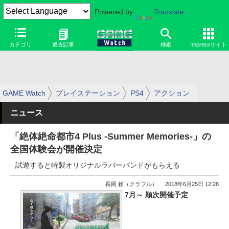
Powered by
Translate
カテゴリ
過去記事
検索
Impressサイト
GAME Watch
プレイステーション
PS4
アクション
ニュース
「絶体絶命都市4 Plus -Summer Memories-」の
全国体験会が開催決定
試遊すると特製オリジナルラバーバンドがもらえる
長岡 頼（クラフル）
2018年6月25日 12:28
7月～ 順次開催予定