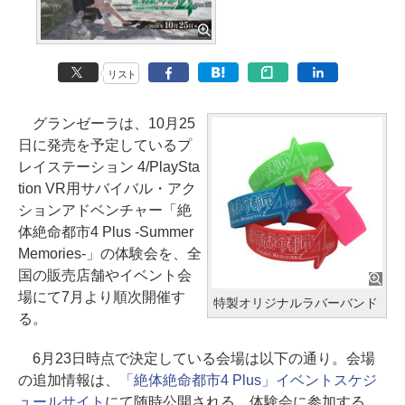
リスト
グランゼーラは、10月25
日に発売を予定しているプ
レイステーション 4/PlaySta
tion VR用サバイバル・アク
ションアドベンチャー「絶
体絶命都市4 Plus -Summer
Memories-」の体験会を、全
国の販売店舗やイベント会
場にて7月より順次開催す
特製オリジナルラバーバンド
る。
6月23日時点で決定している会場は以下の通り。会場
の追加情報は、
「絶体絶命都市4 Plus」イベントスケジ
ュールサイト
にて随時公開される。体験会に参加する