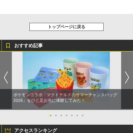
トップページに戻る
おすすめ記事
ポケモンコラボ「マクドナルドのサマーチャンスバッグ
2026」をひと足お先に体験してみた！
●
●
●
●
●
●
●
アクセスランキング