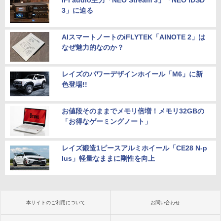
iFi audio主力「NEO Stream 3」「NEO iDSD
3」に迫る
AIスマートノートのiFLYTEK「AINOTE 2」は
なぜ魅力的なのか？
レイズのパワーデザインホイール「M6」に新
色登場!!
お値段そのままでメモリ倍増！メモリ32GBの
「お得なゲーミングノート」
レイズ鍛造1ピースアルミホイール「CE28 N-p
lus」軽量なままに剛性を向上
本サイトのご利用について
お問い合わせ