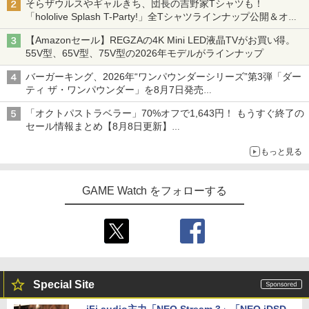
そらザウルスやギャルきち、団長の吉野家Tシャツも！
「hololive Splash T-Party!」全Tシャツラインナップ公開＆オン
ライン販売開始
【Amazonセール】REGZAの4K Mini LED液晶TVがお買い得。
55V型、65V型、75V型の2026年モデルがラインナップ
バーガーキング、2026年“ワンパウンダーシリーズ”第3弾「ダー
ティ ザ・ワンパウンダー」を8月7日発売
「特製ガーリックマヨソース」を使用した超大型チーズバーガー
「オクトパストラベラー」70%オフで1,643円！ もうすぐ終了の
セール情報まとめ【8月8日更新】
ニンテンドーeショップでは「大神 絶景版」が67%オフで990円
もっと見る
GAME Watch をフォローする
Special Site