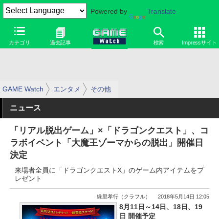
Powered by
Translate
カテゴリ
過去記事
検索
Impressサイト
GAME Watch
エンタメ
その他
ニュース
「リアル脱出ゲーム」×「ドラゴンクエスト」、コ
ラボイベント「大魔王ゾーマからの脱出」開催日
決定
来場者全員に「ドラゴンクエストX」のゲーム内アイテムをプ
レゼント
緑里孝行（クラフル）
2018年5月14日 12:05
8月11日～14日、18日、19
日 開催予定