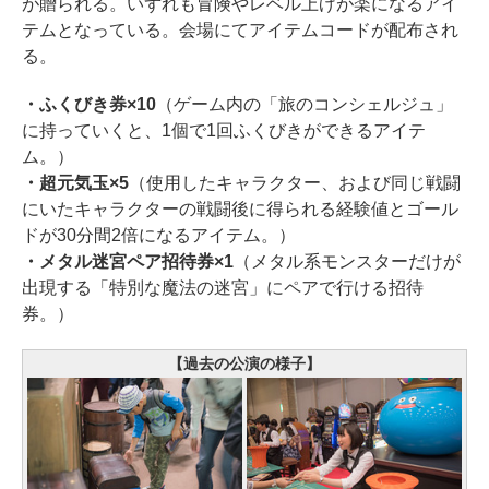
が贈られる。いずれも冒険やレベル上げが楽になるアイ
テムとなっている。会場にてアイテムコードが配布され
る。
・ふくびき券×10
（ゲーム内の「旅のコンシェルジュ」
に持っていくと、1個で1回ふくびきができるアイテ
ム。）
・超元気玉×5
（使用したキャラクター、および同じ戦闘
にいたキャラクターの戦闘後に得られる経験値とゴール
ドが30分間2倍になるアイテム。）
・メタル迷宮ペア招待券×1
（メタル系モンスターだけが
出現する「特別な魔法の迷宮」にペアで行ける招待
券。）
【過去の公演の様子】