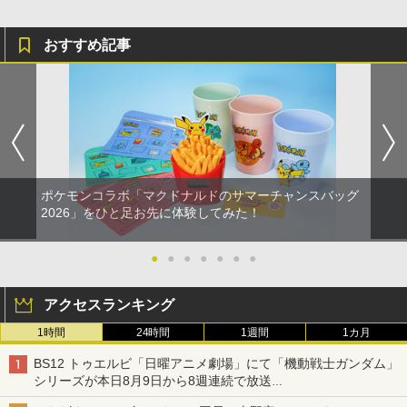
おすすめ記事
ポケモンコラボ「マクドナルドのサマーチャンスバッグ
2026」をひと足お先に体験してみた！
●
●
●
●
●
●
●
アクセスランキング
1時間
24時間
1週間
1カ月
BS12 トゥエルビ「日曜アニメ劇場」にて「機動戦士ガンダム」
シリーズが本日8月9日から8週連続で放送
初回は「機動戦士ガンダム【HDリマスター版】」