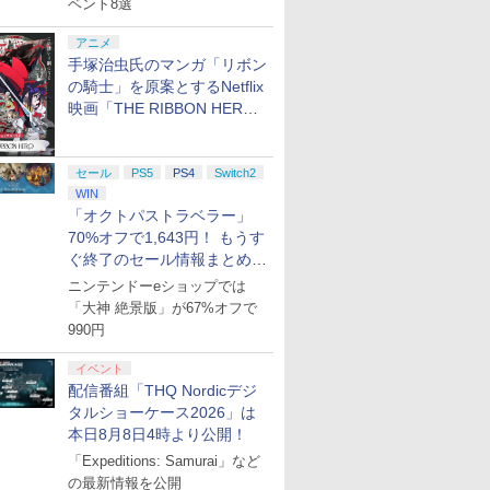
ベント8選
アニメ
手塚治虫氏のマンガ「リボン
の騎士」を原案とするNetflix
映画「THE RIBBON HERO
リボンヒーロー」本日配信開
始
セール
PS5
PS4
Switch2
WIN
「オクトパストラベラー」
70%オフで1,643円！ もうす
ぐ終了のセール情報まとめ
【8月8日更新】
ニンテンドーeショップでは
「大神 絶景版」が67%オフで
990円
イベント
配信番組「THQ Nordicデジ
タルショーケース2026」は
本日8月8日4時より公開！
7
7
7
2
8
8
8
3
9
9
9
4
10
10
10
「Expeditions: Samurai」など
の最新情報を公開