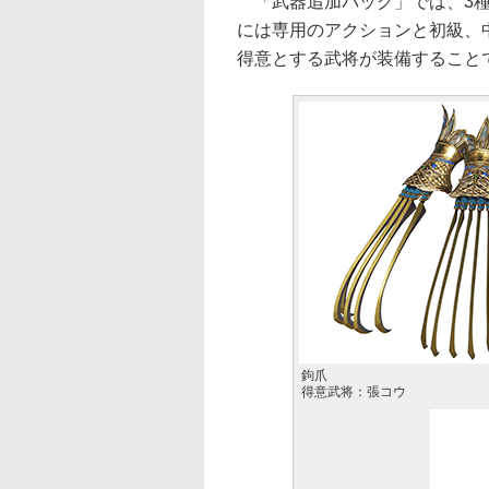
「武器追加パック」では、3種
には専用のアクションと初級、
得意とする武将が装備すること
鉤爪
得意武将：張コウ