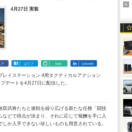
4月27日 実装
ェア
はてブ
note
LinkedIn
レイステーション 4用タクティカルアクション
プデートを4月27日に配信した。
双武将たちと連戦を繰り広げる新たな任務「闘技
ムなどで得点が決まり、それに応じて報酬を手に入
でしか入手できない珍しいものも用意されている。