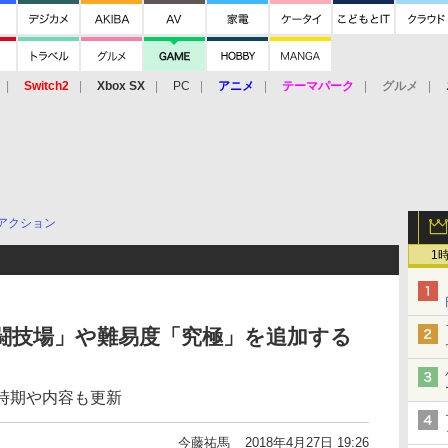
Switch2
Xbox SX
PC
アニメ
テーマパーク
グルメ
 Vita
3DS
アーケード
VR
アクション
1
闘技場」や難易度「究極」を追加する
時期や内容も更新
今藤祐馬
2018年4月27日 19:26