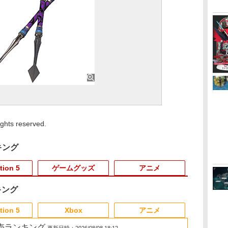
s reserved.
キング
tion 5
ゲームグッズ
アニメ
キング
3
3
3
3
4
4
4
4
5
5
5
6
6
1
6
tion 5
Xbox
アニメ
 2 販売ランキング