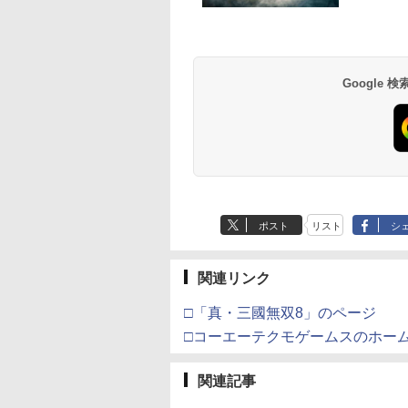
イステーション ス
eSir G7 SE 有線
トよ永遠に
【Amazon.co.jp限
8BitDo M30 Xboxシリ
【Amazon.co.jp限
PlayStation 5 デジタ
【純正品】Xbox ワイ
劇場版「鬼滅の刃」無
Beast of
【純正品】Xbox ワ
劇場版「鬼滅の刃」
チケット 15,000円
ムコントローラー
EL3199 7 [Blu-
定】 Logicool G ハン
ーズX | S、Xbox
定】劇場版「僕の心の
ル・エディション 日本
ヤレス コントローラー
限城編 第一章 猗窩座再
Reincarnation -PS5
ヤレス コントローラ
限城編 第一章 猗窩
ンラインコード版
X Series X|S
コン G923 グランツー
One、およびWindows
ヤバイやつ」 Blu-
語専用 Console
+ USB-C® ケーブル
来 通常版 [Blu-ray]
【特典】プロダクト
(ロボット ホワイト)
来 通常版 [DVD]
X One Windows
リスモ7 Forza
の有線コントローラー
ray（Amazon.co.jp特
Language: Japanese
ード 封入
Google
,000
499
760
￥38,800
￥4,590
￥8,800
￥55,000
￥8,300
￥3,982
￥7,286
￥7,681
￥3,523
/11用 PCコントロー
Horizon 6 G923d
6ボタンレイアウト - 正
典：Blu-rayスリーブケ
only (CFI-2200B01)
ゲームパッド ホー
式にライセンスされて
ース） [Blu-ray]
フェクトスティッ
います
3.5mmオーディオ
ック付き
ポスト
リスト
シ
関連リンク
□「真・三國無双8」のページ
□コーエーテクモゲームスのホー
関連記事