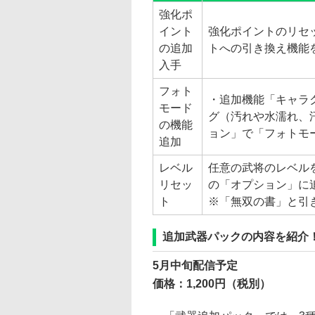
強化ポ
イント
強化ポイントのリセ
の追加
トへの引き換え機能
入手
フォト
・追加機能「キャラ
モード
グ（汚れや水濡れ、
の機能
ョン」で「フォトモ
追加
レベル
任意の武将のレベル
リセッ
の「オプション」に
ト
※「無双の書」と引
追加武器パックの内容を紹介
5月中旬配信予定
価格：1,200円（税別）