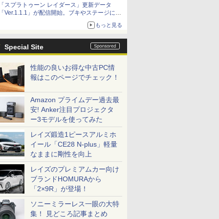
「スプラトゥーン レイダース」更新データ
「Ver.1.1.1」が配信開始。ブキやステージに関
する不具合を修正
もっと見る
Special Site
性能の良いお得な中古PC情
報はこのページでチェック！
Amazon プライムデー過去最
安! Anker注目プロジェクタ
ー3モデルを使ってみた
レイズ鍛造1ピースアルミホ
イール「CE28 N-plus」軽量
なままに剛性を向上
レイズのプレミアムカー向け
ブランドHOMURAから
「2×9R」が登場！
ソニーミラーレス一眼の大特
集！ 見どころ記事まとめ