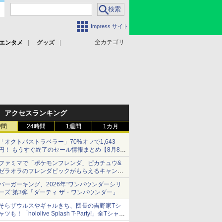
Impress サイト
全カテゴリ
エンタメ
グッズ
アクセスランキング
時間
24時間
1週間
1カ月
「オクトパストラベラー」70%オフで1,643
円！ もうすぐ終了のセール情報まとめ【8月8日
更新】
ファミマで「ポケモンフレンダ」ピカチュウ&
ニンテンドーeショップでは「大神 絶景版」が
ゼラオラのフレンダピックがもらえるキャンペ
67%オフで990円
ーン開催！
バーガーキング、2026年“ワンパウンダーシリ
ーズ”第3弾「ダーティ ザ・ワンパウンダー」を
8月7日発売
そらザウルスやギャルきち、団長の吉野家Tシ
「特製ガーリックマヨソース」を使用した超大
ャツも！「hololive Splash T-Party!」全Tシャツ
型チーズバーガー
ラインナップ公開＆オンライン販売開始