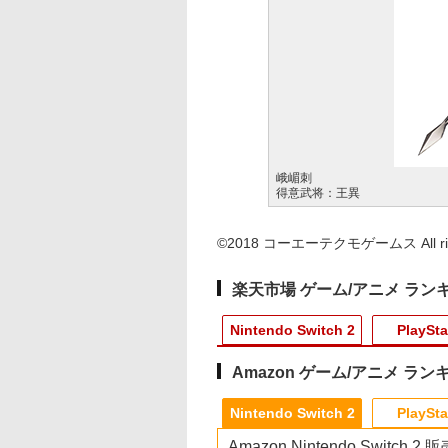
峨嵋刺
得意武将：王異
©2018 コーエーテクモゲームス All right
楽天市場 ゲーム/アニメ ラン
Nintendo Switch 2
PlaySta
Amazon ゲーム/アニメ ラン
4
10
10
10
1
1
1
1
2
2
2
2
Nintendo Switch 2
PlaySta
Amazon Nintendo Switch