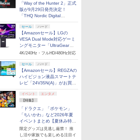
「Way of the Hunter 2」正式
版が9月29日発売決定！
「THQ Nordic Digital
Showcase 2026」まとめ
セール
ハード
【Amazonセール】LGの
VESA Dual Mode対応ゲーミ
ングモニター「UltraGear
27G850A-B」がお買い得！
4K/240Hz・フルHD/480Hz対応
セール
ハード
【Amazonセール】REGZAの
ハイビジョン液晶スマートテ
レビ「24V35N(A)」がお買い
得！
イベント
エンタメ
【特集】
「ドラクエ」「ポケモン」
「ちいかわ」など2026年夏
イベントまとめ【夏休み特
集】
限定グッズは見逃し厳禁！ 推
し活や家族でも楽しめる注目イ