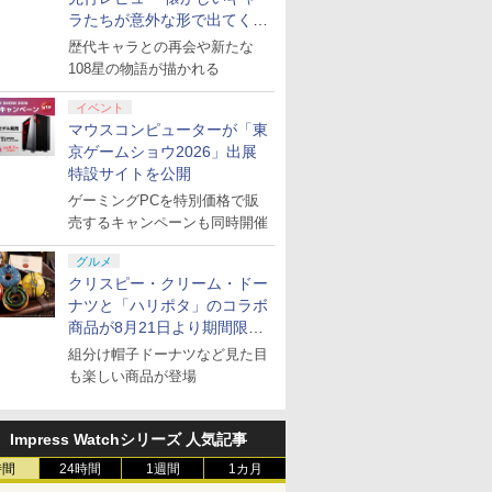
ラたちが意外な形で出てくる
ション ス
 Elite
ライブ！蓮
PlayStation 5 デジタ
GameSir G7 HE 有線
劇場版「鬼滅の刃」無
プレイステーション ス
HyperX Clutch
【Amazon.co.jp限
プレイステーション ス
GameSir G7 SE 有線
ヤマトよ永遠に
【Amazon.
8BitDo M
【Amazon.
シリーズ完全新作！
歴代キャラとの再会や新たな
,000円|
コントロー
クールア
ル・エディション 日本
ゲームコントローラー
限城編 第一章 猗窩座再
トアチケット 3,000円|
Gladiate Xbox公式ラ
定】劇場版モノノ怪 第
トアチケット 15,000円
ゲームコントローラー
REBEL3199 7 [Blu-
定】 Logic
ーズX | S
定】劇場版
108星の物語が描かれる
ード版
 Core
loom
語専用 (CFI-2200B01)
XBOX Series X|S
来 完全生産限定版
オンラインコード版
イセンス ゲーミング コ
三章 蛇神 (オリジナル
|オンラインコード版
XBOX Series X|S
ray]
コン G92
One、およ
ヤバイやつ」
ワイト)
y』Blu-
+ ディスクドライブ
XBOX One Windows
[DVD]
ントローラー 有線 日本
特典:オリジナル巾着＋
XBOX One Windows
リスモ7 Fo
の有線コン
ray（Amaz
￥66,980
￥7,999
￥7,828
￥3,000
￥4,980
￥9,900
￥15,000
￥6,499
￥8,760
￥38,800
￥4,590
￥8,800
定版）
(CFI-ZDD1J) セット
10/11用 PCコントロー
イベント
正規代理店品 6L366AA
メーカー特典:【坤と
10/11用 PCコントロー
Horizon 6
6ボタンレイ
典：Blu-
ラーゲームパッド ホー
離】二振りの剣、十翼
ラーゲームパッド ホー
式にライセ
ース） [Blu
マウスコンピューターが「東
ル効果スティック付き
より来たる！スタジオ
ルエフェクトスティッ
います
京ゲームショウ2026」出展
ビデオゲームコントロ
描き下ろしイラストボ
クと3.5mmオーディオ
特設サイトを公開
ーラー（ブラック）
ード付) [Blu-ray]
ジャック付き
ゲーミングPCを特別価格で販
売するキャンペーンも同時開催
グルメ
クリスピー・クリーム・ドー
ナツと「ハリポタ」のコラボ
商品が8月21日より期間限定
で発売
組分け帽子ドーナツなど見た目
も楽しい商品が登場
Impress Watchシリーズ 人気記事
時間
24時間
1週間
1カ月