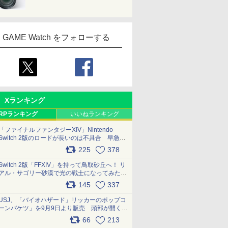
GAME Watch をフォローする
Xランキング
RPランキング
いいねランキング
「ファイナルファンタジーXIV」Nintendo
Switch 2版のロードが長いのは不具合 早急に
アップデートできるよう対応中
225
378
pic.x.com/s9S3nRCAGa
Switch 2版「FFXIV」を持って鳥取砂丘へ！ リ
アル・サゴリー砂漠で光の戦士になってみた
pic.x.com/qyOfL2uv1n
145
337
USJ、「バイオハザード」リッカーのポップコ
ーンバケツ」を9月9日より販売 頭部が開く仕
組み。味は恐怖を堪のう「味噌フレーバー」
66
213
pic.x.com/81MuXGahVM