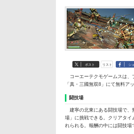
ポスト
リスト
シ
コーエーテクモゲームスは、プ
「真・三國無双8」にて無料アッ
闘技場
建寧の北東にある闘技場で、無
場」に挑戦できる。クリアタイ
れられる。報酬の中には闘技場