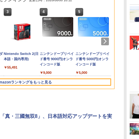
更新日時：2026/08/08 18:12
3
4
5
6
ー
™
e
【特典あり楽天1位】
【ポイント5倍】PS5
天使のたまご 4Kリマス
【中古】Nintendo Switch
ゼルダの伝説 ティア
【中古】龍が如く 極3
劇場版 カードキャプタ
[Switch 2] ぽこ あ ポケモン
【楽天ブックス限定特
【特典】SILENT HILL:
劇場版 カードキャプタ
ゼルダの伝説
【特典】MAR
テレビ麻雀ゲー
羅小黒戦記2 
ド
編
SC3 GAMING
Switch2 ケース キャリ
Slim スタンド 新型 縦
ター【Blu-ray】 [ 押井
Lite 本体 グレー HDH-S-
ーズ オブ ザ キングダ
／ 龍が如く3外伝 Dark
ーさくら 封印されたカ
エキスパンションパス（ダウ
典】スーパーマリオブ
Townfall(【早期購入封
ーさくら【Blu-ray】 [
オブ ザ ワイ
Tōkon: Fight
雀 TVゲーム
望む未来(通常
封
通
崎駅前】保証期間
ングケース ハードケー
置き 冷却ファン スタン
守 ]
GAZAA【柏】保証期間1ヶ月
ム Nintendo Switch 2
Tiesソフト:プレイステ
ード【Blu-ray】 [ 丹下
ンロード版）※3,200ポイン
ラザーズ ワンダー
入特典】DLCチラシ)
丹下桜 ]
Nintendo Swi
Souls(【早
ム 簡単接続 
【Blu-ray】
ー
ニ
ス EVAハードシェル 10
ド 冷却パッド 縦置き
【ランクC】
Edition
ーション5ソフト／ア
桜 ]
トまでご利用可
Nintendo Switch 2
Edition
特典】ロビー
約267g 本格
]
￥2,000
￥3,600
￥4,648
￥14,980
￥7,893
￥4,150
￥4,884
￥4,400
￥7,577
￥6,507
￥4,884
￥7,680
￥6,782
￥3,500
￥4,976
リジ
ゲームカードスロット
垂直 充電器 USB 静音
クション・ゲーム
Edition ＋ みんなでリ
ムセット)
ール設定 電子
ダ
Nintendo Switch 2(日
ニンテンドープリペイ
ニンテンドープリペイ
ニンテンドー
念
switch2 収納 Joy-Con
リモコン収納 充電LED
ンリンパーク(「スーパ
室内 遊び お
本語・国内専用)
ド番号 9000円|オンラ
ド番号 5000円|オンラ
ド番号 1000
 同
収納対応 Nintendo
ランプ 充電指示ランプ
ーマリオ」ステッカー
ゼント 敬老の
インコード版
インコード版
インコード版
1H
Switch2専用 撥水 ブラ
付 滑り止め 冷却台 2台
2種)
月保証 送料無
￥55,491
ック/ホワイト
同時充電
￥9,000
￥5,000
￥1,000
mazonランキングをもっと見る
3
3
3
4
4
4
5
5
5
6
6
6
m版「真・三國無双8」、日本語対応アップデートを実