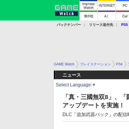
バックナンバー
リリース送付先
PS5
モバイル
eスポーツ
クラウド
PS
GAME Watch
プレイステーション
PS4
ニュース
Select Language
▼
「真・三國無双8」、「
アップデートを実施！
DLC「追加武器パック」の配信