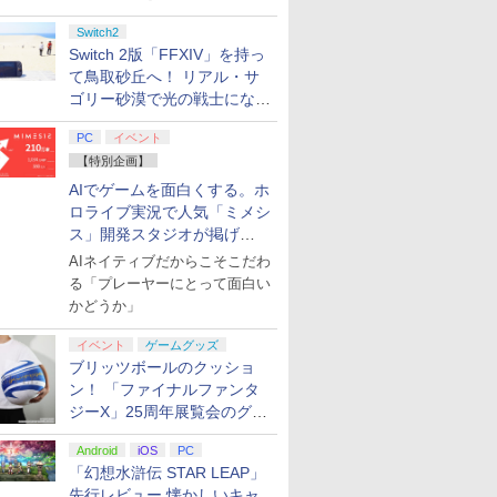
Switch2
7
8
9
10
Switch 2版「FFXIV」を持っ
て鳥取砂丘へ！ リアル・サ
ゴリー砂漠で光の戦士になっ
 ブレス
VEL
ム 家庭用 麻
ぼくらが
任天堂 【Switch2】ゼ
【新品】PlayStation
劇場版プロジェクトセ
【未使用】fifine
ポケモン 【Switch2】
【60日保証キャンペー
劇場版「僕の心のヤバ
【中古】Nintendo Switch
コナミデジタルエンタ
DualSense ワイヤレス
劇場版モノノ怪 第三章
[Switch 2] ぽ
カービィの
ディスクド
ミュージカ
ルド
ing
 レトロ 麻雀ゲー
版)
ルダの伝説 ティアーズ
VR2 PCアダプター
カイ 壊れたセカイと歌
てみた
AMPLIGAME SC3 GAMING
ぽこ あ ポケモン [POT-
ン中】PS5 プレイステ
イやつ」【Blu-ray】 [
Lite 本体 グレー HDH-S-
テインメント
コントローラー リズム
蛇神【Blu-ray】 [ 神谷
エキスパンショ
ー
舞』 ～静
￥11,980
tch 2
期購入封入
電池式 小型 軽量
 [ 花澤香菜
オブ ザ キングダム
えないミク 通常版
PC
MIXER【川崎駅前】保証期間
イベント
P-AAB5A NSW2 ポコ
ーション5 コントロー
堀江瞬 ]
GAZAA【柏】保証期間1ヶ月
【Switch2】桃太郎電
ブルー
浩史 ]
ンロード版）※3,
寝ざめ～【Bl
￥6,820
￥7,902
のアイテ
 対局 脳トレ ル
Nintendo Switch 2
【Blu-ray】 [ セガ ]
1週間
ア ポケモン]
ラー DualSense 選べ
【ランクC】
鉄2 〜あなたの町も き
トまでご利用可
ミュージカ
【特別企画】
￥7,830
￥5,362
￥4,400
￥7,880
￥7,980
￥7,040
￥14,980
￥7,890
￥11,000
￥7,821
￥4,400
￥7,821
玩具 おもちゃ
Edition [NXS-P-
るカラー PlayStation5
っとある〜 Nintendo
舞』 ]
AIでゲームを面白くする。ホ
プリペイ
ぽこ あ ポケモン エキ
ニンテンドープリペイ
ニンテンドープリペイ
ニンテンド
じいちゃん プレ
AXN7B NSW2 ゼルダ
SONY ソニー【中古】
Switch 2 Edition 東日
ロライブ実況で人気「ミメシ
円|オンラ
スパンションパス|オン
ド番号 500円|オンライ
ド番号 2000円|オンラ
ド番号 30
日 ギフト 3ヶ
ノデンセツ ティア-ズ
本編＋西日本編
ラインコード版
ンコード版
インコード版
インコード
料
オブ ザ キングダム]
ス」開発スタジオが掲げ
[KDEMOMO2 NSW2
モモタロウデンテツ2]
る“AI活用の信念”とは？【講
￥4,400
AIネイティブだからこそこだわ
￥500
￥2,000
￥3,000
演レポート】
る「プレーヤーにとって面白い
かどうか」
イベント
ゲームグッズ
ブリッツボールのクッショ
7
7
7
8
8
8
9
9
9
10
10
10
ン！ 「ファイナルファンタ
ジーX」25周年展覧会のグッ
ズ情報が公開
Android
iOS
PC
「幻想水滸伝 STAR LEAP」
先行レビュー 懐かしいキャ