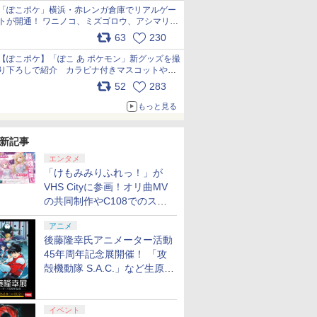
「ぽこポケ」横浜・赤レンガ倉庫でリアルゲー
トが開通！ ワニノコ、ミズゴロウ、アシマリ登
場シーンをレポート pic.x.com/LDgEByVl6D
63
230
【ぽこポケ】「ぽこ あ ポケモン」新グッズを撮
り下ろしで紹介 カラビナ付きマスコットやス
クエアポーチが仲間入り
52
283
pic.x.com/XmVAgBxaW5
もっと見る
新記事
エンタメ
「けもみみりふれっ！」が
VHS Cityに参画！オリ曲MV
の共同制作やC108でのスペ
シャルコラボ広告を掲出
アニメ
後藤隆幸氏アニメーター活動
45年周年記念展開催！ 「攻
殻機動隊 S.A.C.」など生原
画、総作画監督修正が展示
イベント