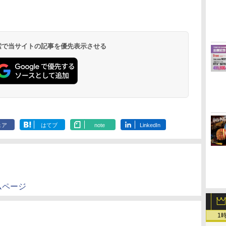
イ
無
【純正品】ディスクド
【純正品】Xbox ワイ
【Amazon.co.jp限
【純正品】DualSense
【純正品】Xbox 充電
劇場版「鬼滅の刃」無
【純正品】DualSense
【国内正規品】
【Amazon.co.jp限
プレイステー
【純正品】Xbox
『映画 ラブ
ー
座再
ライブ(CFI-ZDD1J)
ヤレス コントローラー
定】劇場版モノノ怪 第
ワイヤレスコントロー
式バッテリー + USB-C
限城編 第一章 猗窩座
ワイヤレスコントロー
Thrustmaster スラス
定】劇場版モノノ怪 第
トアチケット 10
ワイヤレス 
ノ空女学院ス
コ
PlayStation 5
(カーボンブラック)
三章 蛇神
ラー ミッドナイト ブ
ケーブル
再来 完全生産限定版
ラー(CFI-ZCT2J)
トマスター TH8S シフ
三章 蛇神 (オリジナル
オンラインコ
ラー Series 2
イドルクラブ B
(Amazon.co.jp限定オ
ラック(CFI-ZCT2J01)
[Blu-ray]
ター - PC、PS4、
特典:オリジナル巾着＋
Edition (ホ
Garden Part
 検索で当サイトの記事を優先表示させる
￥11,980
￥8,020
￥10,780
￥10,737
￥2,618
￥8,698
￥10,737
￥14,141
￥8,800
￥10,000
￥18,500
￥8,589
リジナル三方背収納ケ
PS5、PS5 Pro、Xbox
メーカー特典:【坤と
ray（特装限
ース付きコレクション)
One、Xbox Series X|S
離】二振りの剣、十翼
(オリジナル特典:オリ
対応の高精度 H パター
より来たる！スタジオ
ジナル巾着＋メーカー
ン シフター
描き下ろしイラストボ
特典:【坤と離】二振り
ード付) [DVD]
の剣、十翼より来た
る！スタジオ描き下ろ
しイラストボード付)
[Blu-ray]
ェア
はてブ
note
LinkedIn
ムページ
1