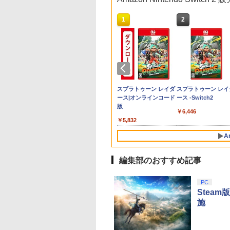
10
1
2
o Switch
ミデジタルエンタ
alSense ワイヤレス
版モノノ怪 第三章
[Switch 2] ぽこ あ ポケモン
カービィのエアライダ
ディスクドライブ
ミュージカル『刀剣乱
【特典】ファイナルフ
PRO FREAK V2
テレビ麻雀ゲーム 家庭用 麻
アニプレックス ブル
【特典】僕のヒーロ
送料無料Battlefield
【送料無料】劇場版
【未使用】fifin
HDH-S-
ンメント
トローラー リズム
Blu-ray】 [ 神谷
エキスパンションパス（ダウ
ー
舞』 ～静かなる夜半の
ァンタジー レゾナン
Cheeky (通常版) モデ
雀 TVゲーム レトロ 麻雀ゲー
ーレイディスク 劇場
アカデミア All's
6（バトルフィール
「鬼滅の刃」無限城
AMPLIGAME 
￥11,980
保証期間1ヶ月
witch2】桃太郎電
ー
]
ンロード版）※3,200ポイン
寝ざめ～【Blu-ray】 [
ス Switch2版(【初回
ル プロフリーク PS5
ム 簡単接続 電池式 小型 軽量
版「鬼滅の刃」無限列
Justice(【早期購入
6） 【予約特典】
第一章 猗窩座再来(
MIXER【川
￥7,902
 〜あなたの町も き
トまでご利用可
ミュージカル『刀剣乱
封入特典】魔導船＆か
PS4 NS proチーキー
約267g 本格 対局 脳トレ ル
車編 通常版
入特典】DLコード)
DLC「トゥームスト
常版)【Blu-ray】/ア
1週間
890
,000
821
￥4,400
￥7,821
￥6,910
￥1,999
￥3,500
￥4,400
￥7,128
￥3,280
￥4,400
￥4,400
ある〜 Nintendo
舞』 ]
けだし騎士の応援パッ
凹型 FPS 無段階高さ調
ール設定 電子玩具 おもちゃ
ンパック」 同梱 オ
メーション[Blu-ray]
テンドープリペイ
ニンテンドープリペイ
スプラトゥーン レイダ
スプラトゥーン レイ
tch 2 Edition 東日
ク・かけだし騎士のス
節 profreek バージョン
室内 遊び おじいちゃん プレ
ナルBOX入り ＆ 記
【返品種別A】
号 2000円|オンラ
ド番号 3000円|オンラ
ース|オンラインコード
ース -Switch2
＋西日本編
タートダッシュパック)
2 PS4 PS5 nintendo
ゼント 敬老の日 ギフト 3ヶ
カード & LEDライト
コード版
インコード版
版
DEMOMO2 NSW2
switch プロコン対応
月保証 送料無料
梱 - PS5 B0FKN6ZL
￥6,446
タロウデンテツ2]
【定形外郵便のみ送料
000
￥3,000
￥5,832
無料】Playstation 5特
許取得済み日本製しま
A
リス堂
編集部のおすすめ記事
10
10
10
1
1
1
2
2
2
PC
Stea
施