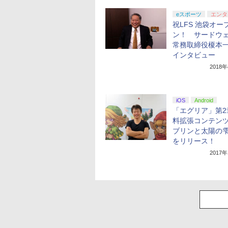
eスポーツ
エンタ
祝LFS 池袋オー
ン！ サードウ
常務取締役榎本
インタビュー
2018
iOS
Android
「エグリア」第2
料拡張コンテン
ブリンと太陽の
をリリース！
2017