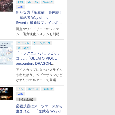
PS5
Xbox SX
Switch2
WIN
新たな力「腕覚醒」を体験！
「鬼武者 Way of the
Sword」最新版プレイレポー
ト
拠点やワイドリニアのシステ
ム、能力強化システムも判明
アパレル
ゲームグッズ
本日発売
「ドラクエ」×ジェラピケ、
コラボ「GELATO PIQUE
encounters DRAGON
QUEST」第2弾が本日発売
アイスカップに入ったスライム
やわたぼう、ベビーサタンなど
がオリジナルアートで登場
PS5
Xbox SX
Switch2
WIN
【特別企画】
必殺技音はスーツケースから
生まれた！ 「鬼武者 Way of