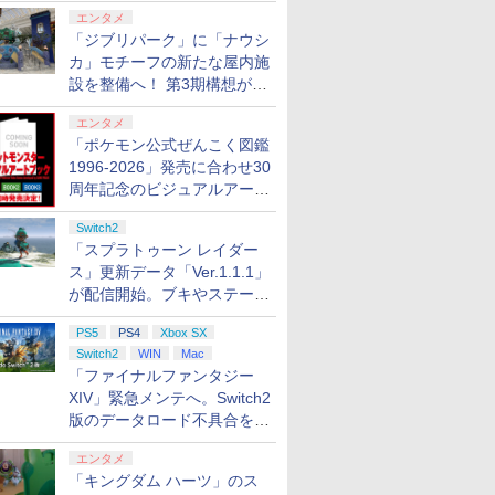
ロする夏のスパークル」がス
エンタメ
タート
「ジブリパーク」に「ナウシ
カ」モチーフの新たな屋内施
設を整備へ！ 第3期構想が公
tch2】ス
【当店独自で＋P10倍
【楽天ブックス限定特
任天堂 【Switch2】ス
ELDEN RI
開
 レイダー
★要エントリー】【新
典】スプラトゥーン レ
ーパーマリオブラザー
Tarnished 
エンタメ
ADLA
品即納】[ACC]
イダース(メッシュトー
ズ ワンダー Nintendo
【Switch2
「ポケモン公式ぜんこく図鑑
トゥ-ン
[Switch2] まるごと収
トバッグ（アクリルチ
Switch 2 Edition ＋ み
AAF6C
￥6,980
￥7,480
￥7,570
￥7,757
納バッグ for Nintendo
ャーム付き）)
んなでリンリンパーク
1996-2026」発売に合わせ30
Swich 2(ニンテンドー
[NXS-P-AQMXB
周年記念のビジュアルアート
スイッチ2) メタモン 任
NSW2 ス-パ-マリオブ
ブック3冊同時発売が決定
天堂ライセンス商品
ラザ-ズ ワンダ- ミンナ
Switch2
HORI(NSX-164)
デリンリンパ-ク]
「スプラトゥーン レイダー
(20260716)
ス」更新データ「Ver.1.1.1」
7
7
7
8
8
8
9
9
9
10
10
が配信開始。ブキやステージ
に関する不具合を修正
PS5
PS4
Xbox SX
Switch2
WIN
Mac
7
7
7
7
8
8
8
8
9
9
9
9
10
10
10
10
「ファイナルファンタジー
XIV」緊急メンテへ。Switch2
版のデータロード不具合を最
スカイラ
ntendo Wii
ス限定先
【当店独自で＋P10倍
2.5次元ダンスライブ
【中古】【開封品】ゲームボ
スクウェア・エニック
機動戦士ガンダム 復讐
レトロフリーク レッド×ホワ
【特典】プロ野球スピ
【楽天ブックス限定全
[Switch 2] ぽ
カプコン 
【楽天ブッ
適化
ー ジャパ
ウィー ソフト
特典】【数
★要エントリー】【中
「ツキウタ。」ステー
ーイアドバンスSP本体 ファ
ス ファイナルファンタ
のレクイエム Blu-ray
イト ( レトロゲーム互換機 )
リッツ2026(【早期購
巻購入特典+先着特
エキスパンショ
オハザード
送BOX】
エンタメ
ル・エデ
天国 [CERO
】新劇場
古】[PS5] プラグマタ
ジ Girl’s Side
ミコンカラー＜レトロゲーム
ジー レゾナンス
BOX(特装限定版)
（ コントローラーアダプタ
入封入特典】DLCチラ
典】「きみを愛する気
ンロード版）※3,
ム 通常版 
ス限定グッ
「キングダム ハーツ」のス
年齢対象商品]
大炎上ー
(PRAGMATA) 通常版
MEGASTA.
＞（代引き不可）6552
【PS5】 ELJM30964
【Blu-ray】 [ マヌエ
ーセット ）CY-RF-RW HDMI
シ)
はない」と言った次期
トまでご利用可
30814 P
ックス限定
￥5,640
￥16,117
￥25,000
￥6,510
￥17,160
￥25,300
￥7,625
￥17,600
￥4,400
￥7,640
￥18,370