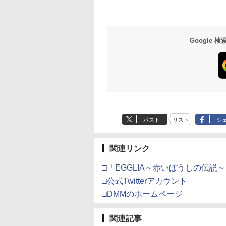
ーブ 互換機
様がなぜか溺愛し
ド レクイエム ツウジ
+他】劇場版「鬼滅の
ョン5ソフト／シミュレ
NS2CAKKZZ
レット付 / 水島努【監
※3,200ポイントま
テンドープリペイ
イステーション ス
eSir G7 HE 有線
版モノノ怪 第三章
ニンテンドープリペイ
【Amazon.co.jp限
HyperX Clutch
ヤマトよ永遠に
スプラトゥーン レイダ
PlayStation 5 デジタ
【純正品】Xbox ワイ
【Amazon.co.jp限
スプラトゥーン レイ
Beast of
Xbox プリペイドカ
劇場版「鬼滅の刃」
S GB GBC
ます 上巻【Blu-
ョウ]
刃」無限城編 第一章
ーション・ゲーム
督】
利用可
号 2000円|オンラ
チケット 15,000円
ムコントローラー
[Blu-ray]
ド番号 3000円|オンラ
定】 Logicool G ハン
Gladiate Xbox公式ラ
REBEL3199 7 [Blu-
ース|オンラインコード
ル・エディション 日本
ヤレス コントローラー
定】劇場版モノノ怪 第
ース -Switch2
Reincarnation -PS5
ド 5,000円 デジタル
限城編 第一章 猗窩
CE TG-16
y】(アニメ描き下ろ
猗窩座再来(完全生産限
コード版
ンラインコード版
X Series X|S
インコード版
コン G923 グランツー
イセンス ゲーミング
ray]
版
語専用 Console
+ USB-C® ケーブル
三章 蛇神
【特典】プロダクト
ード 【旧 Xbox ギ
来 通常版 [Blu-ray]
シリアルナンバー入
定版)【Blu-ray】(キャ
900
￥6,455
X One Windows
リスモ7 Forza
コントローラー 有線
Language: Japanese
(Amazon.co.jp限定オ
ード 封入
カード】 [オンライ
5キャラファイング
ラファイングラフ+タ
Google
000
,000
在庫切れです。
￥3,000
￥38,800
￥4,980
￥8,760
￥5,832
￥55,000
￥8,300
￥10,780
￥7,286
￥5,000
￥3,964
/11用 PCコントロー
Horizon 6 G923d
日本正規代理店品
only (CFI-2200B01)
リジナル三方背収納ケ
コード]
(ユリウス)+水埜な
ンブラー+かるた+他) [
ゲームパッド ホー
6L366AA
ース付きコレクション)
三沢ケイ複製サイ
吾峠呼世晴 ]
果スティック付き
(オリジナル特典:オリ
り 原作イラストミ
オゲームコントロ
ジナル巾着＋メーカー
紙)
ー（ブラック）
特典:【坤と離】二振り
の剣、十翼より来た
る！スタジオ描き下ろ
しイラストボード付)
[Blu-ray]
ポスト
リスト
シ
関連リンク
□「EGGLIA～赤いぼうしの伝説
□公式Twitterアカウント
□DMMのホームページ
関連記事