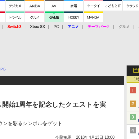
Switch2
Xbox SX
PC
アニメ
テーマパーク
グルメ
 Vita
3DS
アーケード
VR
RPG
1
ス開始1周年を記念したクエストを実
ウンを彩るシンボルをゲット
今藤祐馬
2018年4月13日 18:00