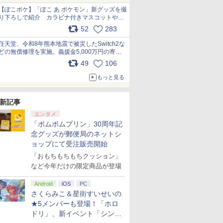
【ぽこポケ】「ぽこ あ ポケモン」新グッズを撮
り下ろしで紹介 カラビナ付きマスコットやス
クエアポーチが仲間入り
52
283
pic.x.com/XmVAgBxaW5
任天堂、令和8年熊本地震で被災したSwitch2な
どの無償修理を実施。義援金5,000万円の寄付
も発表 pic.x.com/BAYsMfUfUC
49
106
もっと見る
新記事
エンタメ
「ポムポムプリン」30周年記
念グッズが郵便局のネットシ
ョップにて受注販売開始
「おもちもちもちクッション」
など今年だけの限定商品が登場
Android
iOS
PC
さくらみこ＆星街すいせいの
7
8
9
10
★5メンバーも登場！「ホロ
ドリ」、新イベント「シンク