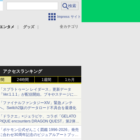
Impress サイト
全カテゴリ
エンタメ
グッズ
アクセスランキング
時間
24時間
1週間
1カ月
「スプラトゥーン レイダース」更新データ
「Ver.1.1.1」が配信開始。ブキやステージに関
する不具合を修正
「ファイナルファンタジーXIV」緊急メンテ
へ。Switch2版のデータロード不具合を最適化
「ドラクエ」×ジェラピケ、コラボ「GELATO
PIQUE encounters DRAGON QUEST」第2弾が
本日発売
「ポケモン公式ぜんこく図鑑 1996-2026」発売
アイスカップに入ったスライムやわたぼう、ベ
に合わせ30周年記念のビジュアルアートブック
ビーサタンなどがオリジナルアートで登場
3冊同時発売が決定