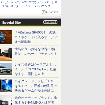
バーガーキング、2026年“ワンパウンダーシリ
ーズ”第3弾「ダーティ ザ・ワンパウンダー」を
8月7日発売
もっと見る
「特製ガーリックマヨソース」を使用した超大
型チーズバーガー
Special Site
「A&ultima SP4000T」の魅
力！ポケットに入るオーディ
オの醍醐味
性能の良いお得な中古PC情
報はこのページでチェック！
レイズ鍛造1ピースアルミホ
イール「CE28 N-plus」軽量
なままに剛性を向上
ハイグレードテレビ「TCL
Q7D Pro」。圧巻の色彩美で
映画＆ゲームが極上体験に
総合オーディオブランドに進
化するSHANLINGとは何者