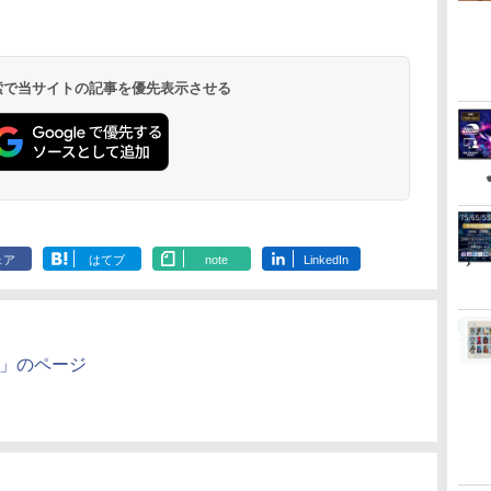
でご
初回生産限定特装盤)
PS5版(両面アクリルキ
テレビ ゲーム機 高齢
晴 ]
けですぐに遊べる TV
【Blu-ray】(アニメ描
028-260802-
(完全生産限定
ダ
ー
無
Nintendo Switch 2(日
【純正品】ディスクド
【純正品】Xbox ワイ
劇場版「鬼滅の刃」無
ニンテンドープリペイ
【純正品】DualSense
【純正品】Xbox 充電
劇場版「鬼滅の刃」無
ニンテンドープリペイ
【純正品】DualSense
【純正品】Xbox ワイ
【Amazon.co.jp限
ニンテンドー
プレイステー
【純正品】Xbox
【Amazon.co
ーホルダー+【早期購
者 家庭用 ポータブル
HDMI USB コントロー
きおろしイラスト使用
代Net店
【Blu-ray】(
コ
座再
本語・国内専用)
ライブ(CFI-ZDD1J)
ヤレス コントローラー
限城編 第一章 猗窩座再
ド番号 9000円|オンラ
ワイヤレスコントロー
式バッテリー + USB-C
限城編 第一章 猗窩座
ド番号 5000円|オンラ
ワイヤレスコントロー
ヤレス コントローラー
定】劇場版モノノ怪 第
ド番号 1000
トアチケット 10
ワイヤレス 
定】劇場版モ
入封入特典】DLCチラ
接続 簡単 玩具 おもち
ラー
トートバッグ(神威・阿
B5 角背上製
コ
フト
PlayStation 5
(ロボット ホワイト)
来 通常版 [DVD]
インコード版
ラー ミッドナイト ブ
ケーブル
再来 完全生産限定版
インコード版
ラー(CFI-ZCT2J)
(カーボンブラック)
三章 蛇神 (オリジナル
インコード版
オンラインコ
ラー Series 2
三章 蛇神 (
シ（アルカードスタイ
ゃ 室内 遊び 暇つぶし
伏兎)+描きおろしミニ
テブック)(ア
￥55,871
ン
ラック(CFI-ZCT2J01)
[Blu-ray]
特典:オリジナル巾着＋
Edition (ホ
特典:オリジ
ルコスチューム）)
初心者 リハビリ 指先
キャラステッカー) [ 杉
おろしイラス
 検索で当サイトの記事を優先表示させる
￥11,849
￥7,681
￥3,523
￥9,000
￥10,737
￥2,618
￥8,698
￥5,000
￥10,737
￥8,020
￥8,800
￥1,000
￥10,000
￥18,753
￥9,900
メーカー特典:【坤と
メーカー特典
娯楽 懐かしい レトロ
田智和 ]
ートバッグ(
離】二振りの剣、十翼
離】二振りの
ステイホーム おすすめ
兎)+描きおろ
より来たる！スタジオ
より来たる！
ャラステッカー)
描き下ろしイラストボ
描き下ろしイ
智和 ]
ード付) [DVD]
ード付) [Blu-r
ェア
はてブ
note
LinkedIn
～」のページ