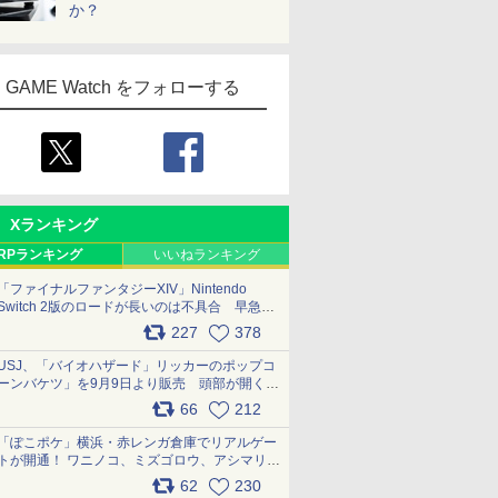
か？
GAME Watch をフォローする
Xランキング
RPランキング
いいねランキング
「ファイナルファンタジーXIV」Nintendo
Switch 2版のロードが長いのは不具合 早急に
アップデートできるよう対応中
227
378
pic.x.com/s9S3nRCAGa
USJ、「バイオハザード」リッカーのポップコ
ーンバケツ」を9月9日より販売 頭部が開く仕
組み。味は恐怖を堪のう「味噌フレーバー」
66
212
pic.x.com/81MuXGahVM
「ぽこポケ」横浜・赤レンガ倉庫でリアルゲー
トが開通！ ワニノコ、ミズゴロウ、アシマリ登
場シーンをレポート pic.x.com/LDgEByVl6D
62
230