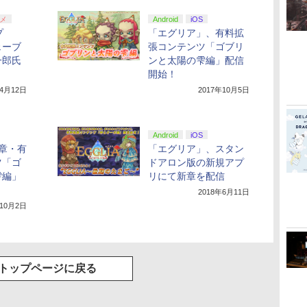
メ
Android
iOS
プ
「エグリア」、有料拡
ェーブ
張コンテンツ「ゴブリ
一郎氏
ンと太陽の雫編」配信
開始！
年4月12日
2017年10月5日
Android
iOS
章・有
「エグリア」、スタン
ツ「ゴ
ドアロン版の新規アプ
雫編」
リにて新章を配信
2018年6月11日
年10月2日
トップページに戻る