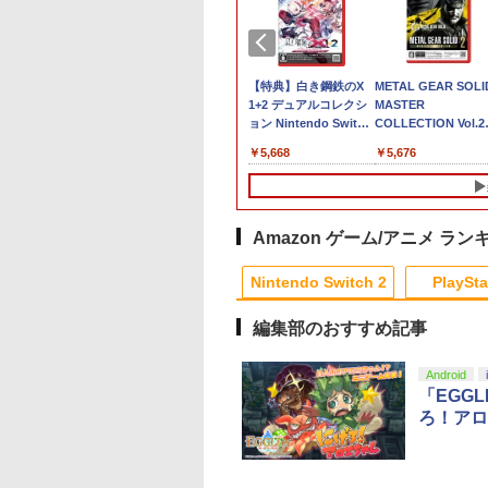
堂 【Switch2】ス
ELDEN RING
【特典】白き鋼鉄のX
METAL GEAR SOLID
ーマリオブラザー
Tarnished Edition
1+2 デュアルコレクシ
MASTER
ンダー Nintendo
【Switch2】 POT-P-
ョン Nintendo Switch
COLLECTION Vol.2
tch 2 Edition ＋ み
AAF6C
2 Edition Switch2版
【Switch2】 RL204-
570
￥7,757
￥5,668
￥5,676
でリンリンパーク
(【初回外付特典】A4
S-P-AQMXB
クリアファイル)
W2 ス-パ-マリオブ
-ズ ワンダ- ミンナ
ンリンパ-ク]
Amazon ゲーム/アニメ ラン
9
10
10
1
1
1
2
2
2
Nintendo Switch 2
PlaySta
編集部のおすすめ記事
10
10
10
10
1
1
1
1
2
2
2
2
Android
「EGG
ろ！アロ
レッド×ホワ
典】プロ野球スピ
天ブックス限定全
[Switch 2] ぽこ あ ポケモン
カプコン 【PS5】バイ
【楽天ブックス限定配
【中古】コンストラク
【即日出荷】ゲーム用
【中古】【Blu−ray】
【中古】PS5ロマン
[Switch] ポケット
カワダ(Kawada) 玩
ーム互換機 )
ツ2026(【早期購
入特典+先着特
エキスパンションパス（ダウ
オハザード レクイエ
送BOX】【楽天ブック
ション シミュレーター
アナログスティックカ
監獄学園 第1巻 初回
ング サガ2 リベ
スター スカーレット
コロコロストーン KG
ラーアダプタ
入特典】DLCチラ
「きみを愛する気
ンロード版）※3,200ポイン
ム 通常版 [ELJM-
ス限定グッズ+楽天ブ
ゴールドエディション
バー すやすや コリラッ
生産限定版 三方背ケ
オブザセブン
バイオレット ゼロの
025
F-RW HDMI
い」と言った次期
トまでご利用可
30814 PS5 バイオハザ-
ックス限定先着特典
ソフト:プレイステーシ
クマ アローン ALG-
ース・かるた・ブック
宝 （ダウンロード版
625
,600
￥4,400
￥7,640
￥18,370
￥3,327
￥972
￥540
￥3,840
￥3,500
￥1,694