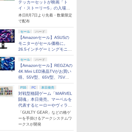
mh-03-fuzh 万
版)
カプコン(20260417)
Episode2「Goodbye
[ELJM30964]
ル・アウグスト・ディ
出力 どこでもセーブ 互換機
公爵様がなぜか溺愛し
ド レクイ
+他】劇場
テッカーセットが映画「ト
プリペイ
ション ス
 Elite
.jp限
ニンテンドープリペイ
PlayStation 5 デジタ
【国内正規品】
『映画 ラブライブ！蓮
ぽこ あ ポケモン エキ
プレイステーション ス
Xbox プリペイドカー
劇場版「鬼滅の刃」無
ニンテンドープリペイ
プレイステーション ス
GameSir G7 HE 有線
劇場版モノノ怪 第三章
ニンテンド
【Amazon.
HyperX Cl
ヤマトよ永
800p 超！
my dear Frenemy.」
シンジャー・モウラ ]
種 FC SFC SNES GB GBC
てきます 上巻【Blu-
ョウ]
刃」無限城
イ・ストーリー5」の入場特
円|オンラ
,000円|
コントロー
ノノ怪 第
ド番号 500円|オンライ
ル・エディション 日本
Thrustmaster スラス
ノ空女学院スクールア
スパンションパス|オン
トアチケット 3,000円|
ド 2,000円 デジタルコ
限城編 第一章 猗窩座再
ド番号 2000円|オンラ
トアチケット 15,000円
ゲームコントローラー
蛇神 [Blu-ray]
ド番号 30
定】 Logic
Gladiate
REBEL3199
本 絵コン
【Blu-ray】 [ 橘里依 ]
GBA MD GEN PCE TG-16
ray】(アニメ描き下ろ
猗窩座再来
典として配布決定！
本日8月7日より先着・数量限定
ード版
 Core
オリジナル
ンコード版
語専用 (CFI-2200B01)
トマスター TH8S シフ
イドルクラブ Bloom
ラインコード版
オンラインコード版
ード 【旧 Xbox ギフト
来 完全生産限定版
インコード版
|オンラインコード版
XBOX Series X|S
インコード
コン G92
イセンス 
ray]
ニメ描き
PCE SG
し シリアルナンバー入
定版)【Blu
￥9,900
ワイト)
ナル巾着＋
+ ディスクドライブ
ター - PC、PS4、
Garden Party』Blu-
で配布
カード】 [オンライン
[DVD]
XBOX One Windows
リスモ7 Fo
コントロー
ト使用ト
りA5キャラファイング
ラファイン
￥500
￥66,849
￥14,141
￥8,589
￥4,400
￥3,000
￥2,000
￥7,828
￥2,000
￥15,000
現在在庫切れです。
￥3,000
￥38,800
￥4,980
￥8,760
:【坤と
(CFI-ZDD1J) セット
PS5、PS5 Pro、Xbox
ray（特装限定版）
コード]
10/11用 PCコントロー
Horizon 6
日本正規代
神威・阿伏
ラフ(ユリウス)+水埜な
ンブラー+か
剣、十翼
One、Xbox Series X|S
ラーゲームパッド ホー
6L366AA
しミニキ
つ・三沢ケイ複製サイ
吾峠呼世晴 
セール
ハード
スタジオ
対応の高精度 H パター
ル効果スティック付き
 [ 杉田
ン入り 原作イラストミ
【Amazonセール】ASUSの
ラストボ
ン シフター
ビデオゲームコントロ
ニ色紙)
モニターがセール価格に。
ay]
ーラー（ブラック）
26.5インチゲーミングモニタ
ー「ROG Strix OLED
セール
ハード
XG27ACDMS」限定モデルも
【Amazonセール】REGZAの
お買い得
4K Mini LED液晶TVがお買い
得。55V型、65V型、75V型
の2026年モデルがラインナ
PS5
PC
本日発売
ップ
対戦型格闘ゲーム「MARVEL
闘魂」本日発売。マーベルを
代表するヒーローやヴィラン
たちが登場
「GUILTY GEAR」などの格ゲ
ーを手掛けるアークシステムワ
ークスが開発