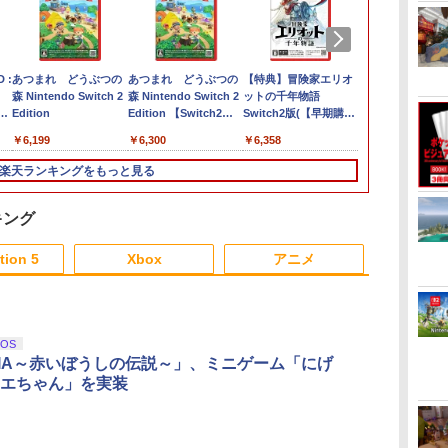
 :
あつまれ どうぶつの
あつまれ どうぶつの
【特典】冒険家エリオ
任天堂 【Swi
森 Nintendo Switch 2
森 Nintendo Switch 2
ットの千年物語
プラトゥーン
Edition
Edition 【Switch2】
Switch2版(【早期購入
ス [BEE-P-A
J1
NXS-P-ACBAD
封入特典】エリオット
NSW2 スプラ
￥6,199
￥6,300
￥6,358
￥6,740
旅立ちパック)
レイダ-ス]
楽天ランキングをもっと見る
キング
3
3
3
4
4
4
5
5
5
6
6
6
tion 5
Xbox
アニメ
3
3
3
3
4
4
4
4
5
5
5
5
6
6
6
6
iOS
LIA～赤いぼうしの伝説～」、ミニゲーム「にげ
エちゃん」を実装
シ
モン
具
Marvel's Spider-Man 2
【中古】スーパーマリ
FINAL FANTASY XV
【楽天ブックス限定特
LITHON ライソン 脳を
劇場版「鬼滅の刃」無
Mortal Shell II
脳を鍛える大人の娯楽
【楽天ブックス限定先
シティーズ：
【中古美品】 Ni
【楽天ブック
ンジ
・
-
オメーカー 2 -Switch
Original
典+特典】Castlevania:
鍛える大人の娯楽ゲー
限城編 第一章 猗窩座
ゲーム4in1（麻雀 将棋
着特典+先着特典】新
イン リマスタ
ニンテンドー 
着特典+先着
￥4,011
￥5,507
秘
Soundtrack(映像付サ
Belmont's Curse
ム 4 in 1 KTFC-008B
再来(完全生産限定版)
競走馬育成 RPG）ソフ
劇場版銀魂 -吉原大炎
ン・スペシャ
みんなのリズム
量限定グッズ
￥3,596
）
ントラ／Blu-ray Disc
Midnight Edition
麻雀 将棋 育成 脳トレ
【Blu-ray】 [ 吾峠呼世
ト不要 テレビに挿すだ
上ー (完全生産限定版)
ィション
区分_A / 全
版銀魂 -吉原
￥7,986
￥4,950
￥4,980
￥8,690
￥5,478
￥9,900
￥5,591
￥5,480
￥14,850