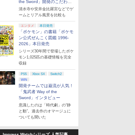
the Sword」開発のこだわり
を目撃！
清水寺や安井金比羅宮などでゲ
ームとリアル風景を比較も
エンタメ
本日発売
「ポケモン」の書籍「ポケモ
ン公式ぜんこく図鑑 1996-
2026」本日発売
シリーズ30年間で登場したポケ
モン1,025匹の基礎情報を完全
収録
PS5
Xbox SX
Switch2
WIN
開発チームでは巌流が人気！
「鬼武者 Way of the
Sword」インタビュー
意識したのは「時代劇」の“静
と動”。過去作のオマージュに
ついても聞いた
Impress Watchシリーズ 人気記事