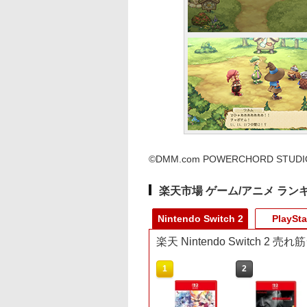
©DMM.com POWERCHORD STUDIO
楽天市場 ゲーム/アニメ ラン
Nintendo Switch 2
PlaySta
楽天 Nintendo Switch 2 
10
1
2