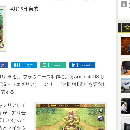
4月13日 実装
ェア
はてブ
note
LinkedIn
STUDIOは、ブラウニーズ制作によるAndroid/iOS用
しの伝説～（エグリア）」のサービス開始1周年を記念し
実装する。
をクリアして
ィが「知り合
話しかけるこ
るとマイタウ